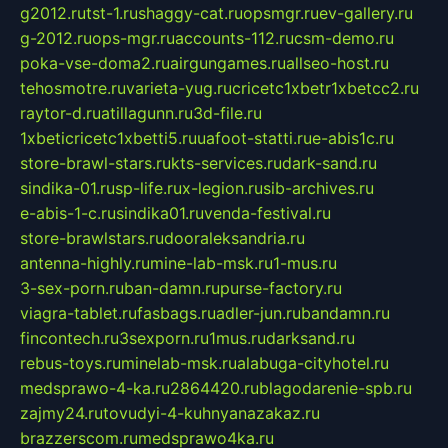
g2012.ru
tst-1.ru
shaggy-cat.ru
opsmgr.ru
ev-gallery.ru
g-2012.ru
ops-mgr.ru
accounts-112.ru
csm-demo.ru
poka-vse-doma2.ru
airgungames.ru
allseo-host.ru
tehosmotre.ru
varieta-yug.ru
cricetc1xbetr1xbetcc2.ru
raytor-d.ru
atillagunn.ru
3d-file.ru
1xbeticricetc1xbetti5.ru
uafoot-statti.ru
e-abis1c.ru
store-brawl-stars.ru
kts-services.ru
dark-sand.ru
sindika-01.ru
sp-life.ru
x-legion.ru
sib-archives.ru
e-abis-1-c.ru
sindika01.ru
venda-festival.ru
store-brawlstars.ru
dooraleksandria.ru
antenna-highly.ru
mine-lab-msk.ru
1-mus.ru
3-sex-porn.ru
ban-damn.ru
purse-factory.ru
viagra-tablet.ru
fasbags.ru
adler-jun.ru
bandamn.ru
fincontech.ru
3sexporn.ru
1mus.ru
darksand.ru
rebus-toys.ru
minelab-msk.ru
alabuga-cityhotel.ru
medsprawo-4-ka.ru
2864420.ru
blagodarenie-spb.ru
zajmy24.ru
tovudyi-4-kuhnyanazakaz.ru
brazzerscom.ru
medsprawo4ka.ru