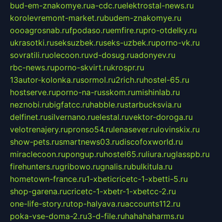
bud-em-znakomye.ru
a-cdc.ru
elektrostal-news.ru
korolevremont-market.ru
budem-znakomye.ru
oooagrosnab.ru
fpodaso.ru
emfire.ru
pro-otdelky.ru
ukrasotki.ru
seksuzbek.ru
seks-uzbek.ru
porno-vk.ru
sovratili.ru
olecoon.ru
vd-dosug.ru
adonyev.ru
rbc-news.ru
porno-skvirt.ru
krospr.ru
13autor-kolonka.ru
sormol.ru
2rich.ru
hostel-65.ru
hostserve.ru
porno-na-russkom.ru
mishinlab.ru
neznobi.ru
bigfatcc.ru
habble.ru
starbucksvia.ru
delfinet.ru
silvernano.ru
elestal.ru
vektor-doroga.ru
velotrenajery.ru
pronso54.ru
lenasever.ru
lovinskix.ru
show-pets.ru
smartnews03.ru
discofoxworld.ru
miraclecoon.ru
pongup.ru
hostel65.ru
liura.ru
glasspb.ru
firehunters.ru
gribowo.ru
gnalis.ru
bulkitula.ru
hometown-france.ru
1-xbeticricetc-1-xbetti-5.ru
shop-garena.ru
cricetc-1-xbetr-1-xbetcc-2.ru
one-life-story.ru
top-halyava.ru
accounts112.ru
poka-vse-doma-2.ru
3-d-file.ru
hahahaharms.ru