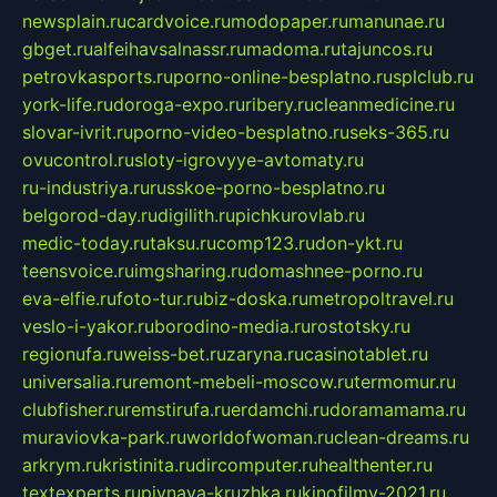
newsplain.ru
cardvoice.ru
modopaper.ru
manunae.ru
gbget.ru
alfeihavsalnassr.ru
madoma.ru
tajuncos.ru
petrovkasports.ru
porno-online-besplatno.ru
splclub.ru
york-life.ru
doroga-expo.ru
ribery.ru
cleanmedicine.ru
slovar-ivrit.ru
porno-video-besplatno.ru
seks-365.ru
ovucontrol.ru
sloty-igrovyye-avtomaty.ru
ru-industriya.ru
russkoe-porno-besplatno.ru
belgorod-day.ru
digilith.ru
pichkurovlab.ru
medic-today.ru
taksu.ru
comp123.ru
don-ykt.ru
teensvoice.ru
imgsharing.ru
domashnee-porno.ru
eva-elfie.ru
foto-tur.ru
biz-doska.ru
metropoltravel.ru
veslo-i-yakor.ru
borodino-media.ru
rostotsky.ru
regionufa.ru
weiss-bet.ru
zaryna.ru
casinotablet.ru
universalia.ru
remont-mebeli-moscow.ru
termomur.ru
clubfisher.ru
remstirufa.ru
erdamchi.ru
doramamama.ru
muraviovka-park.ru
worldofwoman.ru
clean-dreams.ru
arkrym.ru
kristinita.ru
dircomputer.ru
healthenter.ru
textexperts.ru
pivnaya-kruzhka.ru
kinofilmy-2021.ru