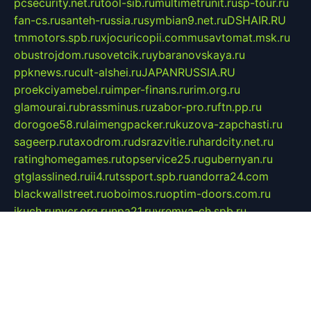
pcsecurity.net.ru
tool-sib.ru
multimetrunit.ru
sp-tour.ru
fan-cs.ru
santeh-russia.ru
symbian9.net.ru
DSHAIR.RU
tmmotors.spb.ru
xjocuricopii.com
musavtomat.msk.ru
obustrojdom.ru
sovetcik.ru
ybaranovskaya.ru
ppknews.ru
cult-alshei.ru
JAPANRUSSIA.RU
proekciyamebel.ru
imper-finans.ru
rim.org.ru
glamourai.ru
brassminus.ru
zabor-pro.ru
ftn.pp.ru
dorogoe58.ru
laimengpacker.ru
kuzova-zapchasti.ru
sageerp.ru
taxodrom.ru
dsrazvitie.ru
hardcity.net.ru
ratinghomegames.ru
topservice25.ru
gubernyan.ru
gtglasslined.ru
ii4.ru
tssport.spb.ru
andorra24.com
blackwallstreet.ru
oboimos.ru
optim-doors.com.ru
ikuch.ru
nycr.org.ru
npa21.ru
vremya-ch.spb.ru
desert000.ru
ivtorgi.ru
ifiori.ru
catalog-statei.ru
dcv.org.ru
spetsmaster174.ru
ipkameryhiseeu.ru
dum26.ru
ruspol.spb.ru
fr-opendp.ru
kam-solnyshko.ru
cheyenne-arapaho.ru
sevzapmetal.spb.ru
ted-lapidus.spb.ru
parasite-eliminator.ru