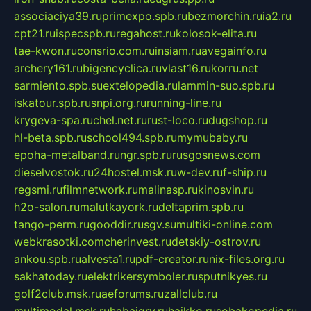
associaciya39.ru
primexpo.spb.ru
bezmorchin.ru
ia2.ru
cpt21.ru
ispecspb.ru
regahost.ru
kolosok-elita.ru
tae-kwon.ru
consrio.com.ru
insiam.ru
avegainfo.ru
archery161.ru
bigencyclica.ru
vlast16.ru
korru.net
sarmiento.spb.su
extelopedia.ru
lammin-suo.spb.ru
iskatour.spb.ru
snpi.org.ru
running-line.ru
krygeva-spa.ru
chel.net.ru
rust-loco.ru
dugshop.ru
hl-beta.spb.ru
school494.spb.ru
mymubaby.ru
epoha-metalband.ru
ngr.spb.ru
rusgosnews.com
dieselvostok.ru
24hostel.msk.ru
w-dev.ru
f-ship.ru
regsmi.ru
filmnetwork.ru
malinasp.ru
kinosvin.ru
h2o-salon.ru
malutkayork.ru
deltaprim.spb.ru
tango-perm.ru
gooddir.ru
sgv.su
multiki-online.com
webkrasotki.com
cherinvest.ru
detskiy-ostrov.ru
ankou.spb.ru
alvesta1.ru
pdf-creator.ru
nix-files.org.ru
sakhatoday.ru
elektrikersymboler.ru
sputnikyes.ru
golf2club.msk.ru
aeforums.ru
zallclub.ru