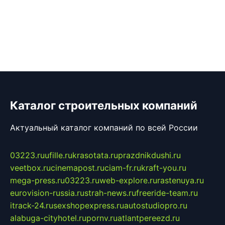
Каталог строительных компаний
Актуальный каталог компаний по всей России
03223.ru
ufille.ru
krasotata.ru
prazdnikdushi.ru
veetbox.ru
cinemapost.ru
ciam-fr.ru
kraft-you.ru
mega-press.ru
03223.ru
web-explore.ru
rastenuya.ru
eurovision-russia.ru
strah-news.ru
freeride-team.ru
itrack-24.ru
sexshopexpress.ru
autostudiopro.ru
alabuga-cityhotel.ru
pornv.ru
atlantpereezd.ru