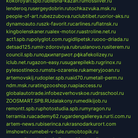
kokoroyari.spb.ru
blesna-kazan.ru
mossilver.ru
lenderoq.ru
sergeydobrin.ru
tochkazvuka.msk.ru
people-of-art.ru
bezzubova.ru
clubtibet.ru
orior-aks.ru
dynamoauto.ru
szk-favorit.ru
carlines.ru
flatnsk.ru
kingbolenskaner.ru
alex-motor.ru
astroline.net.ru
act1.spb.ru
polyglot.com.ru
gidlipetsk.ru
ooo-driada.ru
detsad125.ru
mir-zdoroviya.ru
bruslanovo.ru
siterem.ru
council.spb.ru
лодкипатриот.рф
kafekolizey.ru
iclub.net.ru
gazon-easy.ru
sugarepilekb.ru
grinox.ru
pylesostineco.ru
msts-ozarenie.ru
kameryjooan.ru
artemovskij.ru
dopler.spb.ru
aid70.ru
metall-perm.ru
ndm.msk.ru
ratingzooshop.ru
apiaccess.ru
globalautotrade.info
bezverhovskoe.ru
drsschool.ru
ZOOSMART.SPB.RU
dalakony.ru
medikijob.ru
remontt.spb.ru
photostudia.spb.ru
myragon.ru
terramia.ru
academy62.ru
gardengallereya.ru
rti.com.ru
artem-news.ru
biserinca.ru
krasnodarkurort.com
imshowtv.ru
mebel-v-tule.ru
mobtopik.ru