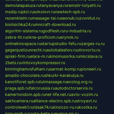
demolalapaluza.ru
tanyavanya.ru
remstir-tolyatti.ru
msdip.ru
jdol.ru
sokolovr.ru
newtech-spb.ru
rezemkleim.ru
massage-tai.ru
seonub.ru
zvonitut.ru
biolisichka24.ru
mncraft-download.ru
algoritm-sistema.ru
godflesh.ru
ru-industria.ru
zebra-tlt.ru
okna-proficom.ru
erynok.ru
onlinekinospace.ru
startupstudio-fefu.ru
zarges-ru.ru
gegenjustizunrecht.ru
autobalashov.ru
utrovortu.ru
spiski-firm.ru
elara-m.ru
kinomusorka.ru
mkcslava.ru
2bets.ru
vintovoykompressor.ru
birminghamvsfulham.ru
sarmat-komp.ru
pioneeri.ru
amadis-chocolate.ru
shkurki-karakulya.ru
kanotiforet.spb.ru
tutmassage.ru
ecolog.org.ru
praga.spb.ru
falcorussia.ru
autodoctorservis.ru
kamertondom.spb.ru
net-life.net.ru
avto-vozim.ru
sakhcamera.ru
alliance-electro.spb.ru
stroyavt.ru
controlweb1.ru
tdsak74.ru
kinzozo-ru.ru
kvotka.ru
iron-snab.ru
costa-bella.ru
eugrus.pp.ru