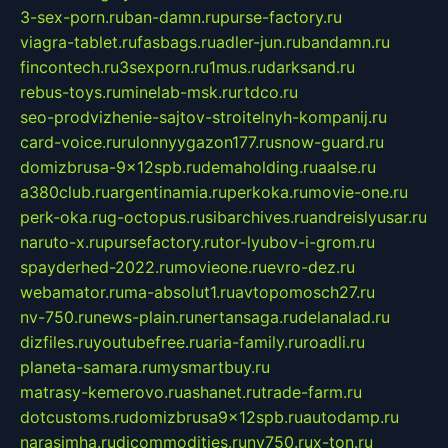
3-sex-porn.ru
ban-damn.ru
purse-factory.ru
viagra-tablet.ru
fasbags.ru
adler-jun.ru
bandamn.ru
fincontech.ru
3sexporn.ru
1mus.ru
darksand.ru
rebus-toys.ru
minelab-msk.ru
rtdco.ru
seo-prodvizhenie-sajtov-stroitelnyh-kompanij.ru
card-voice.ru
rulonnyygazon177.ru
snow-guard.ru
domizbrusa-9x12spb.ru
demaholding.ru
aalse.ru
a380club.ru
argentinamia.ru
perkoka.ru
movie-one.ru
perk-oka.ru
g-octopus.ru
sibarchives.ru
andreislyusar.ru
naruto-x.ru
pursefactory.ru
tor-lyubov-i-grom.ru
spayderhed-2022.ru
movieone.ru
evro-dez.ru
webamator.ru
ma-absolut1.ru
avtopomosch27.ru
nv-750.ru
news-plain.ru
nertansaga.ru
delanalad.ru
dizfiles.ru
youtubefree.ru
aria-family.ru
roadli.ru
planeta-samara.ru
mysmartbuy.ru
matrasy-kemerovo.ru
ashanet.ru
trade-farm.ru
dotcustoms.ru
domizbrusa9x12spb.ru
autodamp.ru
narasimha.ru
djcommodities.ru
nv750.ru
x-ton.ru