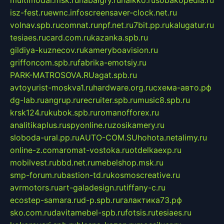
multimodal.msk.ru
habaigry.ru
haikko.ru
sobakopedia.ru
isz-fest.ru
ewnc.info
screensaver-clock.net.ru
volnav.spb.ru
comnat.ru
npf.net.ru
7bit.pp.ru
kalugatur.ru
tesiaes.ru
card.com.ru
kazanka.spb.ru
gildiya-kuznecov.ru
kameryboavision.ru
griffoncom.spb.ru
fabrika-emotsiy.ru
PARK-MATROSOVA.RU
agat.spb.ru
avtoyurist-moskva1.ru
hardware.org.ru
схема-авто.рф
dg-lab.ru
angrup.ru
recruiter.spb.ru
music8.spb.ru
krsk124.ru
kubok.spb.ru
romanofforex.ru
analitikaplus.ru
spyonline.ru
zosikamery.ru
sloboda-ural.pp.ru
AUTO-COM.SU
hohota.net
alimy.ru
online-z.com
aromat-vostoka.ru
otdelkaexp.ru
mobilvest.ru
bbd.net.ru
mebelshop.msk.ru
smp-forum.ru
bastion-td.ru
kosmoscreative.ru
avrmotors.ru
art-galadesign.ru
tiffany-c.ru
ecostep-samara.ru
d-p.spb.ru
галактика73.рф
sko.com.ru
davitamebel-spb.ru
fotsis.ru
tesiaes.ru