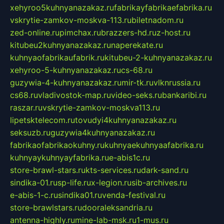
xehyroo5kuhnyanazakaz.ru
fabrikayfabrikaefabrika.ru
vskrytie-zamkov-moskva-113.ru
biletnadom.ru
zed-online.ru
pimchax.ru
brazzers-hd.ru
z-host.ru
kitubeu2kuhnyanazakaz.ru
naperekate.ru
kuhnyaofabrikaufabrik.ru
kitubeu-2-kuhnyanazakaz.ru
xehyroo-5-kuhnyanazakaz.ru
cs-68.ru
guzywia-4-kuhnyanazakaz.ru
mir-tk.ru
vlknrussia.ru
cs68.ru
vladivostok-map.ru
video-seks.ru
bankaribi.ru
raszar.ru
vskrytie-zamkov-moskva113.ru
lipetsktelecom.ru
tovudyi4kuhnyanazakaz.ru
seksuzb.ru
guzywia4kuhnyanazakaz.ru
fabrikaofabrikaokuhny.ru
kuhnyaekuhnyaafabrika.ru
kuhnyaykuhnyayfabrika.ru
e-abis1c.ru
store-brawl-stars.ru
kts-services.ru
dark-sand.ru
sindika-01.ru
sp-life.ru
x-legion.ru
sib-archives.ru
e-abis-1-c.ru
sindika01.ru
venda-festival.ru
store-brawlstars.ru
dooraleksandria.ru
antenna-highly.ru
mine-lab-msk.ru
1-mus.ru