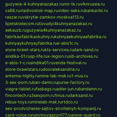
guzywia-4-kuhnyanazakaz.ru
mir-tk.ru
vlknrussia.ru
cs68.ru
vladivostok-map.ru
video-seks.ru
bankaribi.ru
raszar.ru
vskrytie-zamkov-moskva113.ru
lipetsktelecom.ru
tovudyi4kuhnyanazakaz.ru
seksuzb.ru
guzywia4kuhnyanazakaz.ru
fabrikaofabrikaokuhny.ru
kuhnyaekuhnyaafabrika.ru
kuhnyaykuhnyayfabrika.ru
e-abis1c.ru
store-brawl-stars.ru
kts-services.ru
dark-sand.ru
sindika-01.ru
sp-life.ru
x-legion.ru
sib-archives.ru
e-abis-1-c.ru
sindika01.ru
venda-festival.ru
store-brawlstars.ru
dooraleksandria.ru
antenna-highly.ru
mine-lab-msk.ru
1-mus.ru
3-sex-porn.ru
ban-damn.ru
purse-factory.ru
viagra-tablet.ru
fasbags.ru
adler-jun.ru
bandamn.ru
fincontech.ru
3sexporn.ru
1mus.ru
darksand.ru
rebus-toys.ru
minelab-msk.ru
rtdco.ru
seo-prodvizhenie-sajtov-stroitelnyh-kompanij.ru
card-voice.ru
rulonnyygazon177.ru
snow-guard.ru