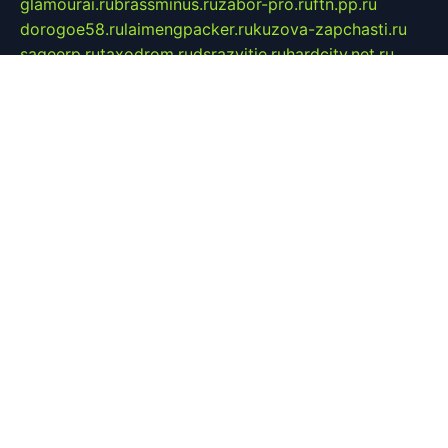
glamourai.ru
brassminus.ru
zabor-pro.ru
ftn.pp.ru
dorogoe58.ru
laimengpacker.ru
kuzova-zapchasti.ru
sageerp.ru
taxodrom.ru
dsrazvitie.ru
hardcity.net.ru
ratinghomegames.ru
topservice25.ru
gubernyan.ru
gtglasslined.ru
ii4.ru
tssport.spb.ru
andorra24.com
blackwallstreet.ru
oboimos.ru
optim-doors.com.ru
ikuch.ru
nycr.org.ru
npa21.ru
vremya-ch.spb.ru
desert000.ru
ivtorgi.ru
ifiori.ru
catalog-statei.ru
dcv.org.ru
spetsmaster174.ru
ipkameryhiseeu.ru
dum26.ru
ruspol.spb.ru
fr-opendp.ru
kam-solnyshko.ru
cheyenne-arapaho.ru
sevzapmetal.spb.ru
ted-lapidus.spb.ru
parasite-eliminator.ru
sigma-complete.ru
modernworld.ru
dama-moda.ru
eholot-group.ru
sk-nvkz.ru
DRONGOLD.RU
democratia2.ru
i-farmer.ru
mass-sport.org
jablonex.spb.ru
bookmess.ru
linkword.ru
refineua.com.ru
cs-spec.net.ru
altay-mebel.ru
DNK-THEATRE.RU
mechaniks.spb.ru
ipcamtechage.ru