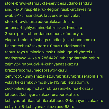
store-brawl-stars.ru
kts-services.ru
dark-sand.ru
sindika-01.ru
sp-life.ru
x-legion.ru
sib-archives.ru
e-abis-1-c.ru
sindika01.ru
venda-festival.ru
store-brawlstars.ru
dooraleksandria.ru
antenna-highly.ru
mine-lab-msk.ru
1-mus.ru
3-sex-porn.ru
ban-damn.ru
purse-factory.ru
viagra-tablet.ru
fasbags.ru
adler-jun.ru
bandamn.ru
fincontech.ru
3sexporn.ru
1mus.ru
darksand.ru
rebus-toys.ru
minelab-msk.ru
alabuga-cityhotel.ru
medsprawo-4-ka.ru
2864420.ru
blagodarenie-spb.ru
zajmy24.ru
tovudyi-4-kuhnyanazakaz.ru
brazzerscom.ru
medsprawo4ka.ru
xehyroo5kuhnyanazakaz.ru
fabrikayfabrikaefabrika.ru
vskrytie-zamkov-moskva-113.ru
biletnadom.ru
zed-online.ru
pimchax.ru
brazzers-hd.ru
z-host.ru
kitubeu2kuhnyanazakaz.ru
naperekate.ru
kuhnyaofabrikaufabrik.ru
kitubeu-2-kuhnyanazakaz.ru
xehyroo-5-kuhnyanazakaz.ru
cs-68.ru