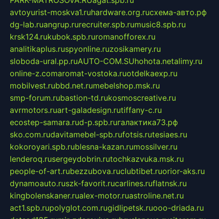
PARK-MATROSOVA.RU
agat.spb.ru
avtoyurist-moskva1.ru
hardware.org.ru
схема-авто.рф
dg-lab.ru
angrup.ru
recruiter.spb.ru
music8.spb.ru
krsk124.ru
kubok.spb.ru
romanofforex.ru
analitikaplus.ru
spyonline.ru
zosikamery.ru
sloboda-ural.pp.ru
AUTO-COM.SU
hohota.net
alimy.ru
online-z.com
aromat-vostoka.ru
otdelkaexp.ru
mobilvest.ru
bbd.net.ru
mebelshop.msk.ru
smp-forum.ru
bastion-td.ru
kosmoscreative.ru
avrmotors.ru
art-galadesign.ru
tiffany-c.ru
ecostep-samara.ru
d-p.spb.ru
галактика73.рф
sko.com.ru
davitamebel-spb.ru
fotsis.ru
tesiaes.ru
kokoroyari.spb.ru
blesna-kazan.ru
mossilver.ru
lenderoq.ru
sergeydobrin.ru
tochkazvuka.msk.ru
people-of-art.ru
bezzubova.ru
clubtibet.ru
orior-aks.ru
dynamoauto.ru
szk-favorit.ru
carlines.ru
flatnsk.ru
kingbolenskaner.ru
alex-motor.ru
astroline.net.ru
act1.spb.ru
polyglot.com.ru
gidlipetsk.ru
ooo-driada.ru