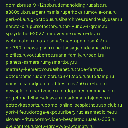
domizbrusa-9x12spb.ru
demaholding.ru
aalse.ru
a380club.ru
argentinamia.ru
perkoka.ru
movie-one.ru
perk-oka.ru
g-octopus.ru
sibarchives.ru
andreislyusar.ru
naruto-x.ru
pursefactory.ru
tor-lyubov-i-grom.ru
spayderhed-2022.ru
movieone.ru
evro-dez.ru
webamator.ru
ma-absolut1.ru
avtopomosch27.ru
nv-750.ru
news-plain.ru
nertansaga.ru
delanalad.ru
dizfiles.ru
youtubefree.ru
aria-family.ru
roadli.ru
planeta-samara.ru
mysmartbuy.ru
matrasy-kemerovo.ru
ashanet.ru
trade-farm.ru
dotcustoms.ru
domizbrusa9x12spb.ru
autodamp.ru
narasimha.ru
djcommodities.ru
nv750.ru
x-ton.ru
newsplain.ru
cardvoice.ru
modopaper.ru
manunae.ru
gbget.ru
alfeihavsalnassr.ru
madoma.ru
tajuncos.ru
petrovkasports.ru
porno-online-besplatno.ru
splclub.ru
york-life.ru
doroga-expo.ru
ribery.ru
cleanmedicine.ru
slovar-ivrit.ru
porno-video-besplatno.ru
seks-365.ru
ovucontrol.ru
sloty-igrovyye-avtomaty.ru