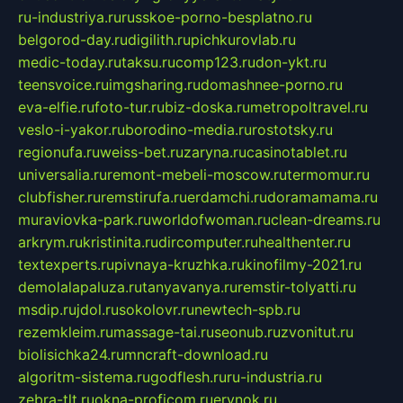
ru-industriya.ru
russkoe-porno-besplatno.ru
belgorod-day.ru
digilith.ru
pichkurovlab.ru
medic-today.ru
taksu.ru
comp123.ru
don-ykt.ru
teensvoice.ru
imgsharing.ru
domashnee-porno.ru
eva-elfie.ru
foto-tur.ru
biz-doska.ru
metropoltravel.ru
veslo-i-yakor.ru
borodino-media.ru
rostotsky.ru
regionufa.ru
weiss-bet.ru
zaryna.ru
casinotablet.ru
universalia.ru
remont-mebeli-moscow.ru
termomur.ru
clubfisher.ru
remstirufa.ru
erdamchi.ru
doramamama.ru
muraviovka-park.ru
worldofwoman.ru
clean-dreams.ru
arkrym.ru
kristinita.ru
dircomputer.ru
healthenter.ru
textexperts.ru
pivnaya-kruzhka.ru
kinofilmy-2021.ru
demolalapaluza.ru
tanyavanya.ru
remstir-tolyatti.ru
msdip.ru
jdol.ru
sokolovr.ru
newtech-spb.ru
rezemkleim.ru
massage-tai.ru
seonub.ru
zvonitut.ru
biolisichka24.ru
mncraft-download.ru
algoritm-sistema.ru
godflesh.ru
ru-industria.ru
zebra-tlt.ru
okna-proficom.ru
erynok.ru