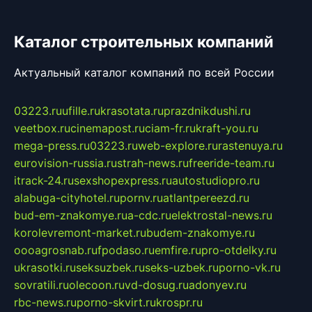
Каталог строительных компаний
Актуальный каталог компаний по всей России
03223.ru
ufille.ru
krasotata.ru
prazdnikdushi.ru
veetbox.ru
cinemapost.ru
ciam-fr.ru
kraft-you.ru
mega-press.ru
03223.ru
web-explore.ru
rastenuya.ru
eurovision-russia.ru
strah-news.ru
freeride-team.ru
itrack-24.ru
sexshopexpress.ru
autostudiopro.ru
alabuga-cityhotel.ru
pornv.ru
atlantpereezd.ru
bud-em-znakomye.ru
a-cdc.ru
elektrostal-news.ru
korolevremont-market.ru
budem-znakomye.ru
oooagrosnab.ru
fpodaso.ru
emfire.ru
pro-otdelky.ru
ukrasotki.ru
seksuzbek.ru
seks-uzbek.ru
porno-vk.ru
sovratili.ru
olecoon.ru
vd-dosug.ru
adonyev.ru
rbc-news.ru
porno-skvirt.ru
krospr.ru