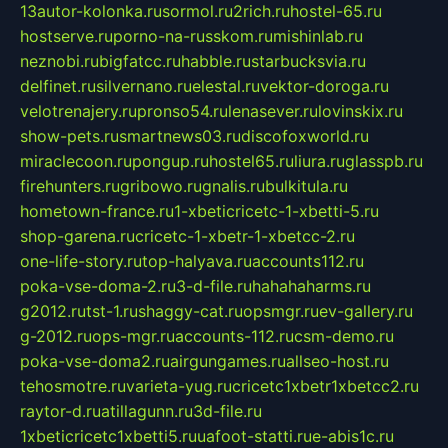
13autor-kolonka.ru
sormol.ru
2rich.ru
hostel-65.ru
hostserve.ru
porno-na-russkom.ru
mishinlab.ru
neznobi.ru
bigfatcc.ru
habble.ru
starbucksvia.ru
delfinet.ru
silvernano.ru
elestal.ru
vektor-doroga.ru
velotrenajery.ru
pronso54.ru
lenasever.ru
lovinskix.ru
show-pets.ru
smartnews03.ru
discofoxworld.ru
miraclecoon.ru
pongup.ru
hostel65.ru
liura.ru
glasspb.ru
firehunters.ru
gribowo.ru
gnalis.ru
bulkitula.ru
hometown-france.ru
1-xbeticricetc-1-xbetti-5.ru
shop-garena.ru
cricetc-1-xbetr-1-xbetcc-2.ru
one-life-story.ru
top-halyava.ru
accounts112.ru
poka-vse-doma-2.ru
3-d-file.ru
hahahaharms.ru
g2012.ru
tst-1.ru
shaggy-cat.ru
opsmgr.ru
ev-gallery.ru
g-2012.ru
ops-mgr.ru
accounts-112.ru
csm-demo.ru
poka-vse-doma2.ru
airgungames.ru
allseo-host.ru
tehosmotre.ru
varieta-yug.ru
cricetc1xbetr1xbetcc2.ru
raytor-d.ru
atillagunn.ru
3d-file.ru
1xbeticricetc1xbetti5.ru
uafoot-statti.ru
e-abis1c.ru