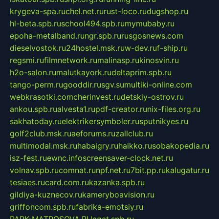
krygeva-spa.ru
chel.net.ru
rust-loco.ru
dugshop.ru
hl-beta.spb.ru
school494.spb.ru
mymubaby.ru
epoha-metalband.ru
ngr.spb.ru
rusgosnews.com
dieselvostok.ru
24hostel.msk.ru
w-dev.ru
f-ship.ru
regsmi.ru
filmnetwork.ru
malinasp.ru
kinosvin.ru
h2o-salon.ru
malutkayork.ru
deltaprim.spb.ru
tango-perm.ru
gooddir.ru
sgv.su
multiki-online.com
webkrasotki.com
cherinvest.ru
detskiy-ostrov.ru
ankou.spb.ru
alvesta1.ru
pdf-creator.ru
nix-files.org.ru
sakhatoday.ru
elektrikersymboler.ru
sputnikyes.ru
golf2club.msk.ru
aeforums.ru
zallclub.ru
multimodal.msk.ru
habaigry.ru
haikko.ru
sobakopedia.ru
isz-fest.ru
ewnc.info
screensaver-clock.net.ru
volnav.spb.ru
comnat.ru
npf.net.ru
7bit.pp.ru
kalugatur.ru
tesiaes.ru
card.com.ru
kazanka.spb.ru
gildiya-kuznecov.ru
kameryboavision.ru
griffoncom.spb.ru
fabrika-emotsiy.ru