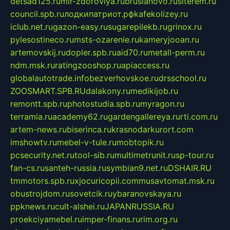
detsad125.ru
mir-zdoroviya.ru
bruslanovo.ru
siterem.ru
council.spb.ru
лодкипатриот.рф
kafekolizey.ru
iclub.net.ru
gazon-easy.ru
sugarepilekb.ru
grinox.ru
pylesostineco.ru
msts-ozarenie.ru
kameryjooan.ru
artemovskij.ru
dopler.spb.ru
aid70.ru
metall-perm.ru
ndm.msk.ru
ratingzooshop.ru
apiaccess.ru
globalautotrade.info
bezverhovskoe.ru
drsschool.ru
ZOOSMART.SPB.RU
dalakony.ru
medikijob.ru
remontt.spb.ru
photostudia.spb.ru
myragon.ru
terramia.ru
academy62.ru
gardengallereya.ru
rti.com.ru
artem-news.ru
biserinca.ru
krasnodarkurort.com
imshowtv.ru
mebel-v-tule.ru
mobtopik.ru
pcsecurity.net.ru
tool-sib.ru
multimetrunit.ru
sp-tour.ru
fan-cs.ru
santeh-russia.ru
symbian9.net.ru
DSHAIR.RU
tmmotors.spb.ru
xjocuricopii.com
musavtomat.msk.ru
obustrojdom.ru
sovetcik.ru
ybaranovskaya.ru
ppknews.ru
cult-alshei.ru
JAPANRUSSIA.RU
proekciyamebel.ru
imper-finans.ru
rim.org.ru