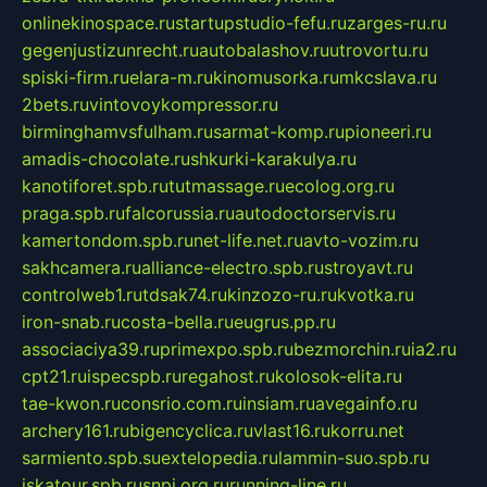
onlinekinospace.ru
startupstudio-fefu.ru
zarges-ru.ru
gegenjustizunrecht.ru
autobalashov.ru
utrovortu.ru
spiski-firm.ru
elara-m.ru
kinomusorka.ru
mkcslava.ru
2bets.ru
vintovoykompressor.ru
birminghamvsfulham.ru
sarmat-komp.ru
pioneeri.ru
amadis-chocolate.ru
shkurki-karakulya.ru
kanotiforet.spb.ru
tutmassage.ru
ecolog.org.ru
praga.spb.ru
falcorussia.ru
autodoctorservis.ru
kamertondom.spb.ru
net-life.net.ru
avto-vozim.ru
sakhcamera.ru
alliance-electro.spb.ru
stroyavt.ru
controlweb1.ru
tdsak74.ru
kinzozo-ru.ru
kvotka.ru
iron-snab.ru
costa-bella.ru
eugrus.pp.ru
associaciya39.ru
primexpo.spb.ru
bezmorchin.ru
ia2.ru
cpt21.ru
ispecspb.ru
regahost.ru
kolosok-elita.ru
tae-kwon.ru
consrio.com.ru
insiam.ru
avegainfo.ru
archery161.ru
bigencyclica.ru
vlast16.ru
korru.net
sarmiento.spb.su
extelopedia.ru
lammin-suo.spb.ru
iskatour.spb.ru
snpi.org.ru
running-line.ru