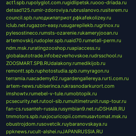
act1.spb.ru
polyglot.com.ru
gidlipetsk.ru
ooo-driada.ru
detsad125.ru
mir-zdoroviya.ru
bruslanovo.ru
siterem.ru
council.spb.ru
лодкипатриот.рф
kafekolizey.ru
iclub.net.ru
gazon-easy.ru
sugarepilekb.ru
grinox.ru
pylesostineco.ru
msts-ozarenie.ru
kameryjooan.ru
artemovskij.ru
dopler.spb.ru
aid70.ru
metall-perm.ru
ndm.msk.ru
ratingzooshop.ru
apiaccess.ru
globalautotrade.info
bezverhovskoe.ru
drsschool.ru
ZOOSMART.SPB.RU
dalakony.ru
medikijob.ru
remontt.spb.ru
photostudia.spb.ru
myragon.ru
terramia.ru
academy62.ru
gardengallereya.ru
rti.com.ru
artem-news.ru
biserinca.ru
krasnodarkurort.com
imshowtv.ru
mebel-v-tule.ru
mobtopik.ru
pcsecurity.net.ru
tool-sib.ru
multimetrunit.ru
sp-tour.ru
fan-cs.ru
santeh-russia.ru
symbian9.net.ru
DSHAIR.RU
tmmotors.spb.ru
xjocuricopii.com
musavtomat.msk.ru
obustrojdom.ru
sovetcik.ru
ybaranovskaya.ru
ppknews.ru
cult-alshei.ru
JAPANRUSSIA.RU