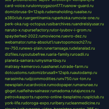
card-voice.ru
rulonnyygazon177.ru
snow-guard.ru
domizbrusa-9x12spb.ru
demaholding.ru
aalse.ru
a380club.ru
argentinamia.ru
perkoka.ru
movie-one.ru
perk-oka.ru
g-octopus.ru
sibarchives.ru
andreislyusar.ru
naruto-x.ru
pursefactory.ru
tor-lyubov-i-grom.ru
spayderhed-2022.ru
movieone.ru
evro-dez.ru
webamator.ru
ma-absolut1.ru
avtopomosch27.ru
nv-750.ru
news-plain.ru
nertansaga.ru
delanalad.ru
dizfiles.ru
youtubefree.ru
aria-family.ru
roadli.ru
planeta-samara.ru
mysmartbuy.ru
matrasy-kemerovo.ru
ashanet.ru
trade-farm.ru
dotcustoms.ru
domizbrusa9x12spb.ru
autodamp.ru
narasimha.ru
djcommodities.ru
nv750.ru
x-ton.ru
newsplain.ru
cardvoice.ru
modopaper.ru
manunae.ru
gbget.ru
alfeihavsalnassr.ru
madoma.ru
tajuncos.ru
petrovkasports.ru
porno-online-besplatno.ru
splclub.ru
york-life.ru
doroga-expo.ru
ribery.ru
cleanmedicine.ru
slovar-ivrit.ru
porno-video-besplatno.ru
seks-365.ru