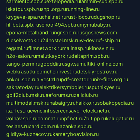
sarmiento.spb.su
extelopedia.ru
lammin-suo.spb.ru
iskatour.spb.ru
snpi.org.ru
running-line.ru
krygeva-spa.ru
chel.net.ru
rust-loco.ru
dugshop.ru
hl-beta.spb.ru
school494.spb.ru
mymubaby.ru
epoha-metalband.ru
ngr.spb.ru
rusgosnews.com
dieselvostok.ru
24hostel.msk.ru
w-dev.ru
f-ship.ru
regsmi.ru
filmnetwork.ru
malinasp.ru
kinosvin.ru
h2o-salon.ru
malutkayork.ru
deltaprim.spb.ru
tango-perm.ru
gooddir.ru
sgv.su
multiki-online.com
webkrasotki.com
cherinvest.ru
detskiy-ostrov.ru
ankou.spb.ru
alvesta1.ru
pdf-creator.ru
nix-files.org.ru
sakhatoday.ru
elektrikersymboler.ru
sputnikyes.ru
golf2club.msk.ru
aeforums.ru
zallclub.ru
multimodal.msk.ru
habaigry.ru
haikko.ru
sobakopedia.ru
isz-fest.ru
ewnc.info
screensaver-clock.net.ru
volnav.spb.ru
comnat.ru
npf.net.ru
7bit.pp.ru
kalugatur.ru
tesiaes.ru
card.com.ru
kazanka.spb.ru
gildiya-kuznecov.ru
kameryboavision.ru