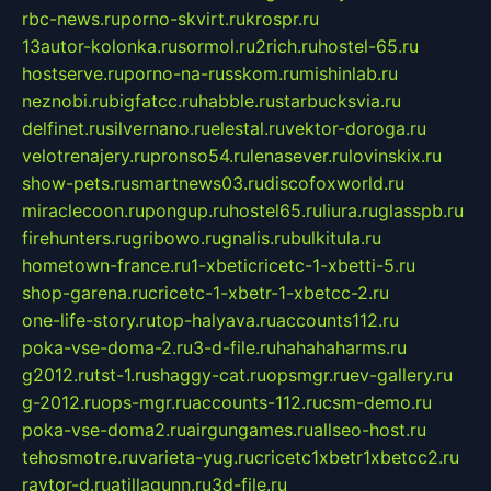
rbc-news.ru
porno-skvirt.ru
krospr.ru
13autor-kolonka.ru
sormol.ru
2rich.ru
hostel-65.ru
hostserve.ru
porno-na-russkom.ru
mishinlab.ru
neznobi.ru
bigfatcc.ru
habble.ru
starbucksvia.ru
delfinet.ru
silvernano.ru
elestal.ru
vektor-doroga.ru
velotrenajery.ru
pronso54.ru
lenasever.ru
lovinskix.ru
show-pets.ru
smartnews03.ru
discofoxworld.ru
miraclecoon.ru
pongup.ru
hostel65.ru
liura.ru
glasspb.ru
firehunters.ru
gribowo.ru
gnalis.ru
bulkitula.ru
hometown-france.ru
1-xbeticricetc-1-xbetti-5.ru
shop-garena.ru
cricetc-1-xbetr-1-xbetcc-2.ru
one-life-story.ru
top-halyava.ru
accounts112.ru
poka-vse-doma-2.ru
3-d-file.ru
hahahaharms.ru
g2012.ru
tst-1.ru
shaggy-cat.ru
opsmgr.ru
ev-gallery.ru
g-2012.ru
ops-mgr.ru
accounts-112.ru
csm-demo.ru
poka-vse-doma2.ru
airgungames.ru
allseo-host.ru
tehosmotre.ru
varieta-yug.ru
cricetc1xbetr1xbetcc2.ru
raytor-d.ru
atillagunn.ru
3d-file.ru