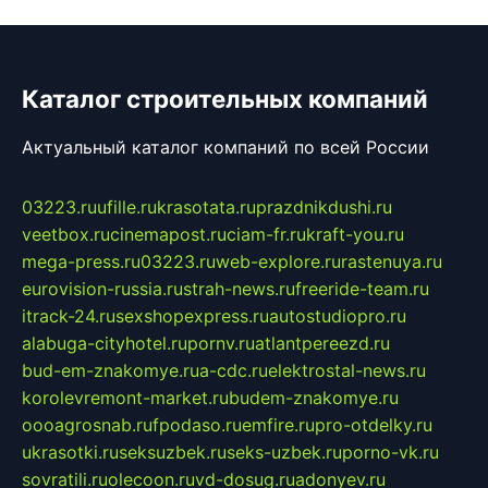
Каталог строительных компаний
Актуальный каталог компаний по всей России
03223.ru
ufille.ru
krasotata.ru
prazdnikdushi.ru
veetbox.ru
cinemapost.ru
ciam-fr.ru
kraft-you.ru
mega-press.ru
03223.ru
web-explore.ru
rastenuya.ru
eurovision-russia.ru
strah-news.ru
freeride-team.ru
itrack-24.ru
sexshopexpress.ru
autostudiopro.ru
alabuga-cityhotel.ru
pornv.ru
atlantpereezd.ru
bud-em-znakomye.ru
a-cdc.ru
elektrostal-news.ru
korolevremont-market.ru
budem-znakomye.ru
oooagrosnab.ru
fpodaso.ru
emfire.ru
pro-otdelky.ru
ukrasotki.ru
seksuzbek.ru
seks-uzbek.ru
porno-vk.ru
sovratili.ru
olecoon.ru
vd-dosug.ru
adonyev.ru