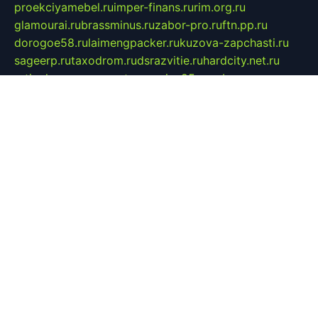
proekciyamebel.ru
imper-finans.ru
rim.org.ru
glamourai.ru
brassminus.ru
zabor-pro.ru
ftn.pp.ru
dorogoe58.ru
laimengpacker.ru
kuzova-zapchasti.ru
sageerp.ru
taxodrom.ru
dsrazvitie.ru
hardcity.net.ru
ratinghomegames.ru
topservice25.ru
gubernyan.ru
gtglasslined.ru
ii4.ru
tssport.spb.ru
andorra24.com
blackwallstreet.ru
oboimos.ru
optim-doors.com.ru
ikuch.ru
nycr.org.ru
npa21.ru
vremya-ch.spb.ru
desert000.ru
ivtorgi.ru
ifiori.ru
catalog-statei.ru
dcv.org.ru
spetsmaster174.ru
ipkameryhiseeu.ru
dum26.ru
ruspol.spb.ru
fr-opendp.ru
kam-solnyshko.ru
cheyenne-arapaho.ru
sevzapmetal.spb.ru
ted-lapidus.spb.ru
parasite-eliminator.ru
sigma-complete.ru
modernworld.ru
dama-moda.ru
eholot-group.ru
sk-nvkz.ru
DRONGOLD.RU
democratia2.ru
i-farmer.ru
mass-sport.org
jablonex.spb.ru
bookmess.ru
linkword.ru
refineua.com.ru
cs-spec.net.ru
altay-mebel.ru