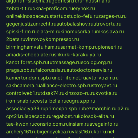
algoritm-sistema.ru
godflesh.ru
ru-industria.ru
zebra-tlt.ru
okna-proficom.ru
erynok.ru
onlinekinospace.ru
startupstudio-fefu.ru
zarges-ru.ru
gegenjustizunrecht.ru
autobalashov.ru
utrovortu.ru
spiski-firm.ru
elara-m.ru
kinomusorka.ru
mkcslava.ru
2bets.ru
vintovoykompressor.ru
birminghamvsfulham.ru
sarmat-komp.ru
pioneeri.ru
amadis-chocolate.ru
shkurki-karakulya.ru
kanotiforet.spb.ru
tutmassage.ru
ecolog.org.ru
praga.spb.ru
falcorussia.ru
autodoctorservis.ru
kamertondom.spb.ru
net-life.net.ru
avto-vozim.ru
sakhcamera.ru
alliance-electro.spb.ru
stroyavt.ru
controlweb1.ru
tdsak74.ru
kinzozo-ru.ru
kvotka.ru
iron-snab.ru
costa-bella.ru
eugrus.pp.ru
associaciya39.ru
primexpo.spb.ru
bezmorchin.ru
ia2.ru
cpt21.ru
ispecspb.ru
regahost.ru
kolosok-elita.ru
tae-kwon.ru
consrio.com.ru
insiam.ru
avegainfo.ru
archery161.ru
bigencyclica.ru
vlast16.ru
korru.net