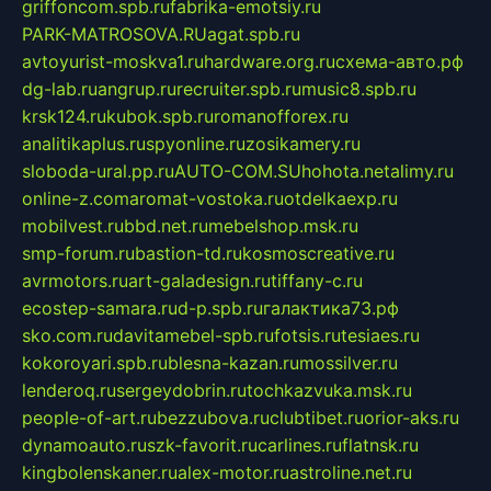
griffoncom.spb.ru
fabrika-emotsiy.ru
PARK-MATROSOVA.RU
agat.spb.ru
avtoyurist-moskva1.ru
hardware.org.ru
схема-авто.рф
dg-lab.ru
angrup.ru
recruiter.spb.ru
music8.spb.ru
krsk124.ru
kubok.spb.ru
romanofforex.ru
analitikaplus.ru
spyonline.ru
zosikamery.ru
sloboda-ural.pp.ru
AUTO-COM.SU
hohota.net
alimy.ru
online-z.com
aromat-vostoka.ru
otdelkaexp.ru
mobilvest.ru
bbd.net.ru
mebelshop.msk.ru
smp-forum.ru
bastion-td.ru
kosmoscreative.ru
avrmotors.ru
art-galadesign.ru
tiffany-c.ru
ecostep-samara.ru
d-p.spb.ru
галактика73.рф
sko.com.ru
davitamebel-spb.ru
fotsis.ru
tesiaes.ru
kokoroyari.spb.ru
blesna-kazan.ru
mossilver.ru
lenderoq.ru
sergeydobrin.ru
tochkazvuka.msk.ru
people-of-art.ru
bezzubova.ru
clubtibet.ru
orior-aks.ru
dynamoauto.ru
szk-favorit.ru
carlines.ru
flatnsk.ru
kingbolenskaner.ru
alex-motor.ru
astroline.net.ru