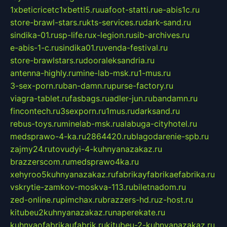
1xbeticricetc1xbetti5.ru
uafoot-statti.ru
e-abis1c.ru
store-brawl-stars.ru
kts-services.ru
dark-sand.ru
sindika-01.ru
sp-life.ru
x-legion.ru
sib-archives.ru
e-abis-1-c.ru
sindika01.ru
venda-festival.ru
store-brawlstars.ru
dooraleksandria.ru
antenna-highly.ru
mine-lab-msk.ru
1-mus.ru
3-sex-porn.ru
ban-damn.ru
purse-factory.ru
viagra-tablet.ru
fasbags.ru
adler-jun.ru
bandamn.ru
fincontech.ru
3sexporn.ru
1mus.ru
darksand.ru
rebus-toys.ru
minelab-msk.ru
alabuga-cityhotel.ru
medsprawo-4-ka.ru
2864420.ru
blagodarenie-spb.ru
zajmy24.ru
tovudyi-4-kuhnyanazakaz.ru
brazzerscom.ru
medsprawo4ka.ru
xehyroo5kuhnyanazakaz.ru
fabrikayfabrikaefabrika.ru
vskrytie-zamkov-moskva-113.ru
biletnadom.ru
zed-online.ru
pimchax.ru
brazzers-hd.ru
z-host.ru
kitubeu2kuhnyanazakaz.ru
naperekate.ru
kuhnyaofabrikaufabrik.ru
kitubeu-2-kuhnyanazakaz.ru