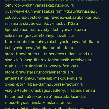
xehyroo-5-kuhnyanazakaz.ru
cs-68.ru
guzywia-4-kuhnyanazakaz.ru
mir-tk.ru
vlknrussia.ru
cs68.ru
vladivostok-map.ru
video-seks.ru
bankaribi.ru
raszar.ru
vskrytie-zamkov-moskva113.ru
lipetsktelecom.ru
tovudyi4kuhnyanazakaz.ru
seksuzb.ru
guzywia4kuhnyanazakaz.ru
fabrikaofabrikaokuhny.ru
kuhnyaekuhnyaafabrika.ru
kuhnyaykuhnyayfabrika.ru
e-abis1c.ru
store-brawl-stars.ru
kts-services.ru
dark-sand.ru
sindika-01.ru
sp-life.ru
x-legion.ru
sib-archives.ru
e-abis-1-c.ru
sindika01.ru
venda-festival.ru
store-brawlstars.ru
dooraleksandria.ru
antenna-highly.ru
mine-lab-msk.ru
1-mus.ru
3-sex-porn.ru
ban-damn.ru
purse-factory.ru
viagra-tablet.ru
fasbags.ru
adler-jun.ru
bandamn.ru
fincontech.ru
3sexporn.ru
1mus.ru
darksand.ru
rebus-toys.ru
minelab-msk.ru
rtdco.ru
seo-prodvizhenie-sajtov-stroitelnyh-kompanij.ru