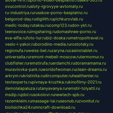
ovucontrol.ru
sloty-igrovyye-avtomaty.ru
ru-industriya.ru
russkoe-porno-besplatno.ru
belgorod-day.ru
digilith.ru
pichkurovlab.ru
medic-today.ru
taksu.ru
comp123.ru
don-ykt.ru
teensvoice.ru
imgsharing.ru
domashnee-porno.ru
eva-elfie.ru
foto-tur.ru
biz-doska.ru
metropoltravel.ru
veslo-i-yakor.ru
borodino-media.ru
rostotsky.ru
regionufa.ru
weiss-bet.ru
zaryna.ru
casinotablet.ru
universalia.ru
remont-mebeli-moscow.ru
termomur.ru
clubfisher.ru
remstirufa.ru
erdamchi.ru
doramamama.ru
muraviovka-park.ru
worldofwoman.ru
clean-dreams.ru
arkrym.ru
kristinita.ru
dircomputer.ru
healthenter.ru
textexperts.ru
pivnaya-kruzhka.ru
kinofilmy-2021.ru
demolalapaluza.ru
tanyavanya.ru
remstir-tolyatti.ru
msdip.ru
jdol.ru
sokolovr.ru
newtech-spb.ru
rezemkleim.ru
massage-tai.ru
seonub.ru
zvonitut.ru
biolisichka24.ru
mncraft-download.ru