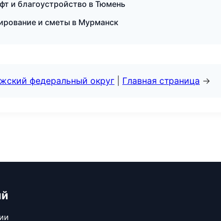
т и благоустройство в Тюмень
ирование и сметы в Мурманск
лжский федеральный округ
|
Главная страница
→
ий
сии