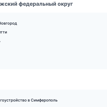
лжский федеральный округ
Новгород
ятти
ь
агоустройство в Симферополь