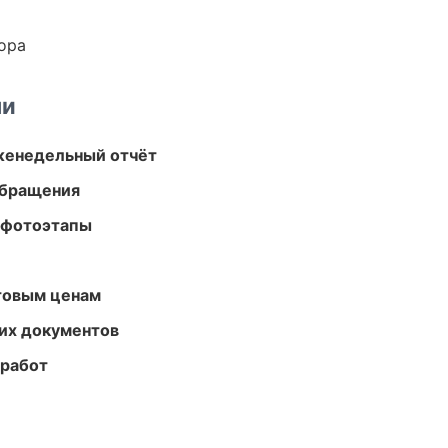
ора
ми
женедельный отчёт
обращения
 фотоэтапы
птовым ценам
их документов
 работ