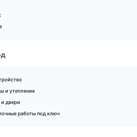
к
а
од
тройство
ы и утепление
 и двери
очные работы под ключ