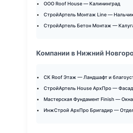
ООО Roof House — Калининград
СтройАртель Монтаж Line — Нальчи
СтройАртель Бетон Монтаж — Калуг
Компании в Нижний Новгор
СК Roof Этаж — Ландшафт и благоус
СтройАртель House АрхПро — Фасад
Мастерская Фундамент Finish — Окна
ИнжСтрой АрхПро Бригадир — Отдел