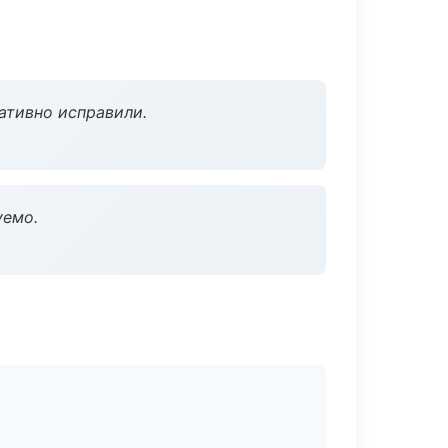
ативно исправили.
уемо.