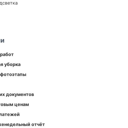
одсветка
ми
 работ
ая уборка
 фотоэтапы
их документов
птовым ценам
платежей
женедельный отчёт