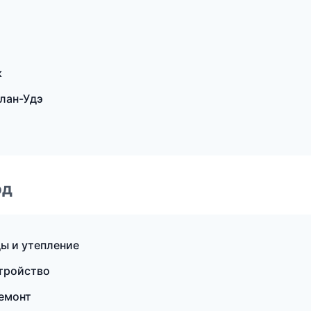
к
лан-Удэ
од
ы и утепление
тройство
емонт