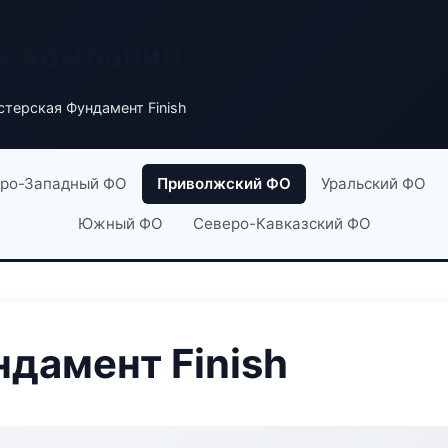
х компаний
терская Фундамент Finish
ро-Западный ФО
Приволжский ФО
Уральский ФО
Южный ФО
Северо-Кавказский ФО
дамент Finish