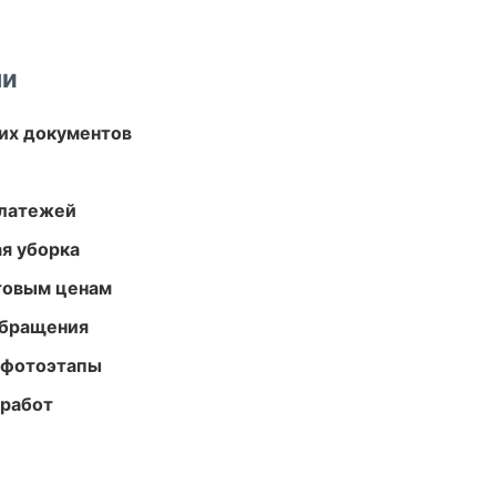
ми
их документов
платежей
ая уборка
птовым ценам
обращения
 фотоэтапы
 работ