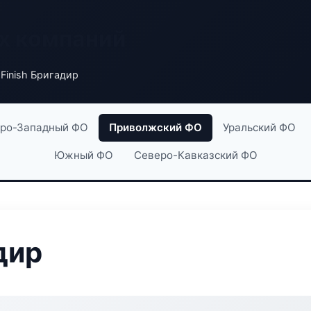
х компаний
Finish Бригадир
ро-Западный ФО
Приволжский ФО
Уральский ФО
Южный ФО
Северо-Кавказский ФО
дир