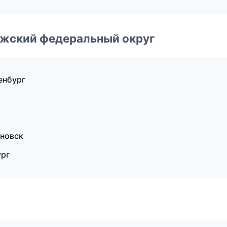
лжский федеральный округ
енбург
яновск
ург