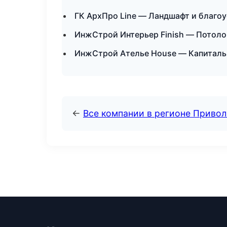
ГК АрхПро Line — Ландшафт и благо
ИнжСтрой Интерьер Finish — Потоло
ИнжСтрой Ателье House — Капитальн
←
Все компании в регионе Приво