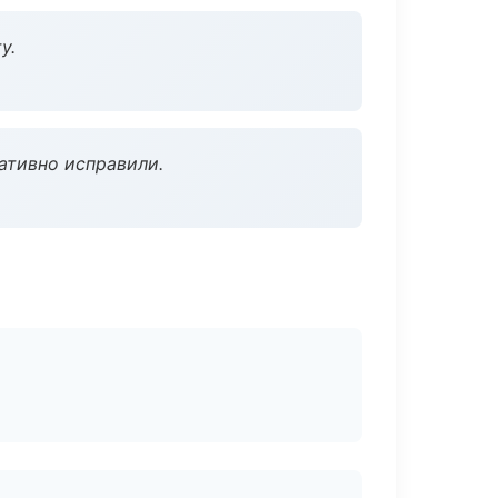
у.
ативно исправили.