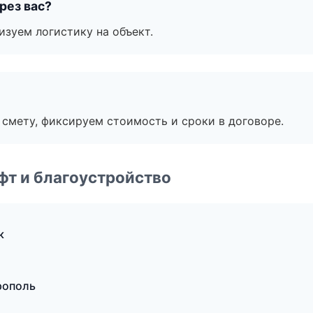
рез вас?
изуем логистику на объект.
смету, фиксируем стоимость и сроки в договоре.
т и благоустройство
к
рополь