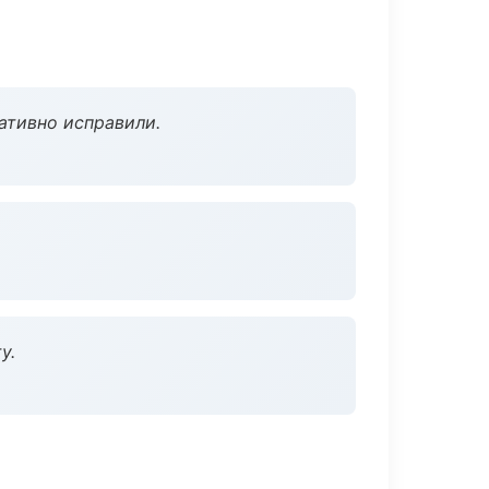
ативно исправили.
у.