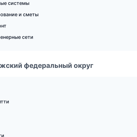
ные системы
ование и сметы
онт
енерные сети
лжский федеральный округ
ятти
ти