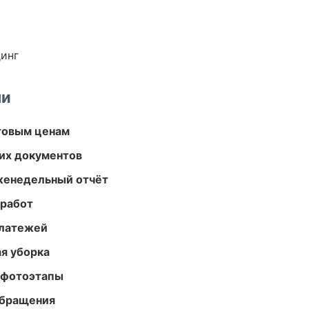
динг
ми
птовым ценам
их документов
женедельный отчёт
 работ
платежей
ая уборка
 фотоэтапы
обращения