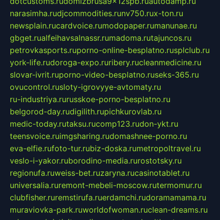
dotcustoms.ru
domizbrusa9x12spb.ru
autodamp.ru
narasimha.ru
djcommodities.ru
nv750.ru
x-ton.ru
newsplain.ru
cardvoice.ru
modopaper.ru
manunae.ru
gbget.ru
alfeihavsalnassr.ru
madoma.ru
tajuncos.ru
petrovkasports.ru
porno-online-besplatno.ru
splclub.ru
york-life.ru
doroga-expo.ru
ribery.ru
cleanmedicine.ru
slovar-ivrit.ru
porno-video-besplatno.ru
seks-365.ru
ovucontrol.ru
sloty-igrovyye-avtomaty.ru
ru-industriya.ru
russkoe-porno-besplatno.ru
belgorod-day.ru
digilith.ru
pichkurovlab.ru
medic-today.ru
taksu.ru
comp123.ru
don-ykt.ru
teensvoice.ru
imgsharing.ru
domashnee-porno.ru
eva-elfie.ru
foto-tur.ru
biz-doska.ru
metropoltravel.ru
veslo-i-yakor.ru
borodino-media.ru
rostotsky.ru
regionufa.ru
weiss-bet.ru
zaryna.ru
casinotablet.ru
universalia.ru
remont-mebeli-moscow.ru
termomur.ru
clubfisher.ru
remstirufa.ru
erdamchi.ru
doramamama.ru
muraviovka-park.ru
worldofwoman.ru
clean-dreams.ru