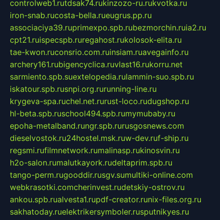
controlweb1.ru
tdsak74.ru
kinzozo-ru.ru
kvotka.ru
iron-snab.ru
costa-bella.ru
eugrus.pp.ru
associaciya39.ru
primexpo.spb.ru
bezmorchin.ru
ia2.ru
cpt21.ru
ispecspb.ru
regahost.ru
kolosok-elita.ru
tae-kwon.ru
consrio.com.ru
insiam.ru
avegainfo.ru
archery161.ru
bigencyclica.ru
vlast16.ru
korru.net
sarmiento.spb.su
extelopedia.ru
lammin-suo.spb.ru
iskatour.spb.ru
snpi.org.ru
running-line.ru
krygeva-spa.ru
chel.net.ru
rust-loco.ru
dugshop.ru
hl-beta.spb.ru
school494.spb.ru
mymubaby.ru
epoha-metalband.ru
ngr.spb.ru
rusgosnews.com
dieselvostok.ru
24hostel.msk.ru
w-dev.ru
f-ship.ru
regsmi.ru
filmnetwork.ru
malinasp.ru
kinosvin.ru
h2o-salon.ru
malutkayork.ru
deltaprim.spb.ru
tango-perm.ru
gooddir.ru
sgv.su
multiki-online.com
webkrasotki.com
cherinvest.ru
detskiy-ostrov.ru
ankou.spb.ru
alvesta1.ru
pdf-creator.ru
nix-files.org.ru
sakhatoday.ru
elektrikersymboler.ru
sputnikyes.ru