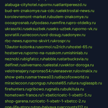
alabuga-cityhotel.ru
pornv.ru
atlantpereezd.ru
bud-em-znakomye.ru
a-cdc.ru
elektrostal-news.ru
korolevremont-market.ru
budem-znakomye.ru
oooagrosnab.ru
fpodaso.ru
emfire.ru
pro-otdelky.ru
ukrasotki.ru
seksuzbek.ru
seks-uzbek.ru
porno-vk.ru
sovratili.ru
olecoon.ru
vd-dosug.ru
adonyev.ru
rbc-news.ru
porno-skvirt.ru
krospr.ru
13autor-kolonka.ru
sormol.ru
2rich.ru
hostel-65.ru
hostserve.ru
porno-na-russkom.ru
mishinlab.ru
neznobi.ru
bigfatcc.ru
habble.ru
starbucksvia.ru
delfinet.ru
silvernano.ru
elestal.ru
vektor-doroga.ru
velotrenajery.ru
pronso54.ru
lenasever.ru
lovinskix.ru
show-pets.ru
smartnews03.ru
discofoxworld.ru
miraclecoon.ru
pongup.ru
hostel65.ru
liura.ru
glasspb.ru
firehunters.ru
gribowo.ru
gnalis.ru
bulkitula.ru
hometown-france.ru
1-xbeticricetc-1-xbetti-5.ru
shop-garena.ru
cricetc-1-xbetr-1-xbetcc-2.ru
one-life-story.ru
top-halyava.ru
accounts112.ru