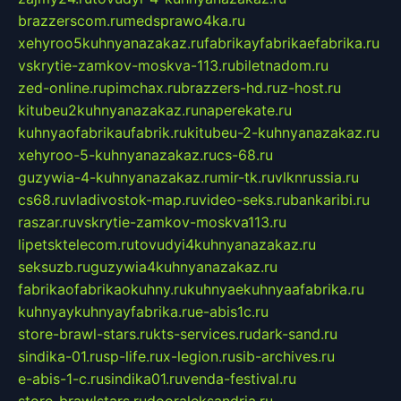
brazzerscom.ru
medsprawo4ka.ru
xehyroo5kuhnyanazakaz.ru
fabrikayfabrikaefabrika.ru
vskrytie-zamkov-moskva-113.ru
biletnadom.ru
zed-online.ru
pimchax.ru
brazzers-hd.ru
z-host.ru
kitubeu2kuhnyanazakaz.ru
naperekate.ru
kuhnyaofabrikaufabrik.ru
kitubeu-2-kuhnyanazakaz.ru
xehyroo-5-kuhnyanazakaz.ru
cs-68.ru
guzywia-4-kuhnyanazakaz.ru
mir-tk.ru
vlknrussia.ru
cs68.ru
vladivostok-map.ru
video-seks.ru
bankaribi.ru
raszar.ru
vskrytie-zamkov-moskva113.ru
lipetsktelecom.ru
tovudyi4kuhnyanazakaz.ru
seksuzb.ru
guzywia4kuhnyanazakaz.ru
fabrikaofabrikaokuhny.ru
kuhnyaekuhnyaafabrika.ru
kuhnyaykuhnyayfabrika.ru
e-abis1c.ru
store-brawl-stars.ru
kts-services.ru
dark-sand.ru
sindika-01.ru
sp-life.ru
x-legion.ru
sib-archives.ru
e-abis-1-c.ru
sindika01.ru
venda-festival.ru
store-brawlstars.ru
dooraleksandria.ru