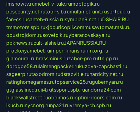
imshowtv.ru
mebel-v-tule.ru
mobtopik.ru
pcsecurity.net.ru
tool-sib.ru
multimetrunit.ru
sp-tour.ru
fan-cs.ru
santeh-russia.ru
symbian9.net.ru
DSHAIR.RU
tmmotors.spb.ru
xjocuricopii.com
musavtomat.msk.ru
obustrojdom.ru
sovetcik.ru
ybaranovskaya.ru
ppknews.ru
cult-alshei.ru
JAPANRUSSIA.RU
proekciyamebel.ru
imper-finans.ru
rim.org.ru
glamourai.ru
brassminus.ru
zabor-pro.ru
ftn.pp.ru
dorogoe58.ru
laimengpacker.ru
kuzova-zapchasti.ru
sageerp.ru
taxodrom.ru
dsrazvitie.ru
hardcity.net.ru
ratinghomegames.ru
topservice25.ru
gubernyan.ru
gtglasslined.ru
ii4.ru
tssport.spb.ru
andorra24.com
blackwallstreet.ru
oboimos.ru
optim-doors.com.ru
ikuch.ru
nycr.org.ru
npa21.ru
vremya-ch.spb.ru
desert000.ru
ivtorgi.ru
ifiori.ru
catalog-statei.ru
dcv.org.ru
spetsmaster174.ru
ipkameryhiseeu.ru
dum26.ru
ruspol.spb.ru
fr-opendp.ru
kam-solnyshko.ru
cheyenne-arapaho.ru
sevzapmetal.spb.ru