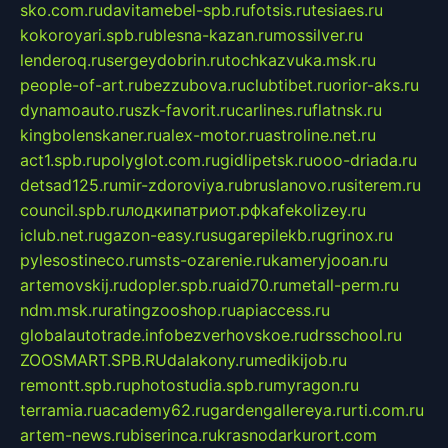
sko.com.ru
davitamebel-spb.ru
fotsis.ru
tesiaes.ru
kokoroyari.spb.ru
blesna-kazan.ru
mossilver.ru
lenderoq.ru
sergeydobrin.ru
tochkazvuka.msk.ru
people-of-art.ru
bezzubova.ru
clubtibet.ru
orior-aks.ru
dynamoauto.ru
szk-favorit.ru
carlines.ru
flatnsk.ru
kingbolenskaner.ru
alex-motor.ru
astroline.net.ru
act1.spb.ru
polyglot.com.ru
gidlipetsk.ru
ooo-driada.ru
detsad125.ru
mir-zdoroviya.ru
bruslanovo.ru
siterem.ru
council.spb.ru
лодкипатриот.рф
kafekolizey.ru
iclub.net.ru
gazon-easy.ru
sugarepilekb.ru
grinox.ru
pylesostineco.ru
msts-ozarenie.ru
kameryjooan.ru
artemovskij.ru
dopler.spb.ru
aid70.ru
metall-perm.ru
ndm.msk.ru
ratingzooshop.ru
apiaccess.ru
globalautotrade.info
bezverhovskoe.ru
drsschool.ru
ZOOSMART.SPB.RU
dalakony.ru
medikijob.ru
remontt.spb.ru
photostudia.spb.ru
myragon.ru
terramia.ru
academy62.ru
gardengallereya.ru
rti.com.ru
artem-news.ru
biserinca.ru
krasnodarkurort.com