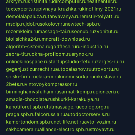
arkrym.ru
kristinita.ru
dircomputer.ru
healthenter.ru
textexperts.ru
pivnaya-kruzhka.ru
kinofilmy-2021.ru
demolalapaluza.ru
tanyavanya.ru
remstir-tolyatti.ru
msdip.ru
jdol.ru
sokolovr.ru
newtech-spb.ru
rezemkleim.ru
massage-tai.ru
seonub.ru
zvonitut.ru
biolisichka24.ru
mncraft-download.ru
algoritm-sistema.ru
godflesh.ru
ru-industria.ru
zebra-tlt.ru
okna-proficom.ru
erynok.ru
onlinekinospace.ru
startupstudio-fefu.ru
zarges-ru.ru
gegenjustizunrecht.ru
autobalashov.ru
utrovortu.ru
spiski-firm.ru
elara-m.ru
kinomusorka.ru
mkcslava.ru
2bets.ru
vintovoykompressor.ru
birminghamvsfulham.ru
sarmat-komp.ru
pioneeri.ru
amadis-chocolate.ru
shkurki-karakulya.ru
kanotiforet.spb.ru
tutmassage.ru
ecolog.org.ru
praga.spb.ru
falcorussia.ru
autodoctorservis.ru
kamertondom.spb.ru
net-life.net.ru
avto-vozim.ru
sakhcamera.ru
alliance-electro.spb.ru
stroyavt.ru