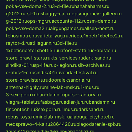
poka-vse-doma-2.ru
3-d-file.ru
hahahaharms.ru
g2012.ru
tst-1.ru
shaggy-cat.ru
opsmgr.ru
ev-gallery.ru
g-2012.ru
ops-mgr.ru
accounts-112.ru
csm-demo.ru
poka-vse-doma2.ru
airgungames.ru
allseo-host.ru
tehosmotre.ru
varieta-yug.ru
cricetc1xbetr1xbetcc2.ru
raytor-d.ru
atillagunn.ru
3d-file.ru
1xbeticricetc1xbetti5.ru
uafoot-statti.ru
e-abis1c.ru
store-brawl-stars.ru
kts-services.ru
dark-sand.ru
sindika-01.ru
sp-life.ru
x-legion.ru
sib-archives.ru
e-abis-1-c.ru
sindika01.ru
venda-festival.ru
store-brawlstars.ru
dooraleksandria.ru
antenna-highly.ru
mine-lab-msk.ru
1-mus.ru
3-sex-porn.ru
ban-damn.ru
purse-factory.ru
viagra-tablet.ru
fasbags.ru
adler-jun.ru
bandamn.ru
fincontech.ru
3sexporn.ru
1mus.ru
darksand.ru
rebus-toys.ru
minelab-msk.ru
alabuga-cityhotel.ru
medsprawo-4-ka.ru
2864420.ru
blagodarenie-spb.ru
zajmy24.ru
tovudyi-4-kuhnyanazakaz.ru