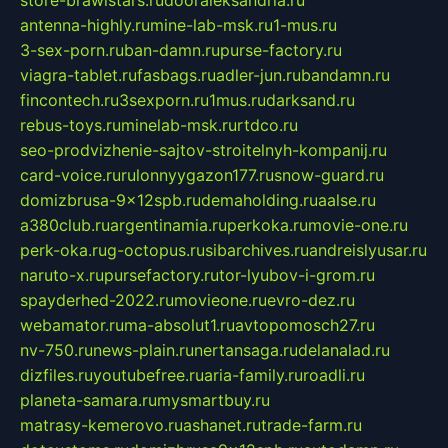
antenna-highly.ru
mine-lab-msk.ru
1-mus.ru
3-sex-porn.ru
ban-damn.ru
purse-factory.ru
viagra-tablet.ru
fasbags.ru
adler-jun.ru
bandamn.ru
fincontech.ru
3sexporn.ru
1mus.ru
darksand.ru
rebus-toys.ru
minelab-msk.ru
rtdco.ru
seo-prodvizhenie-sajtov-stroitelnyh-kompanij.ru
card-voice.ru
rulonnyygazon177.ru
snow-guard.ru
domizbrusa-9x12spb.ru
demaholding.ru
aalse.ru
a380club.ru
argentinamia.ru
perkoka.ru
movie-one.ru
perk-oka.ru
g-octopus.ru
sibarchives.ru
andreislyusar.ru
naruto-x.ru
pursefactory.ru
tor-lyubov-i-grom.ru
spayderhed-2022.ru
movieone.ru
evro-dez.ru
webamator.ru
ma-absolut1.ru
avtopomosch27.ru
nv-750.ru
news-plain.ru
nertansaga.ru
delanalad.ru
dizfiles.ru
youtubefree.ru
aria-family.ru
roadli.ru
planeta-samara.ru
mysmartbuy.ru
matrasy-kemerovo.ru
ashanet.ru
trade-farm.ru