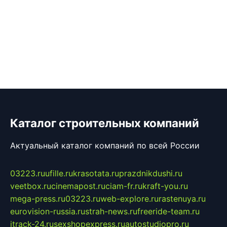
Каталог строительных компаний
Актуальный каталог компаний по всей России
03223.ru
ufille.ru
krasotata.ru
prazdnikdushi.ru
veetbox.ru
cinemapost.ru
ciam-fr.ru
kraft-you.ru
mega-press.ru
03223.ru
web-explore.ru
rastenuya.ru
eurovision-russia.ru
strah-news.ru
freeride-team.ru
itrack-24.ru
sexshopexpress.ru
autostudiopro.ru