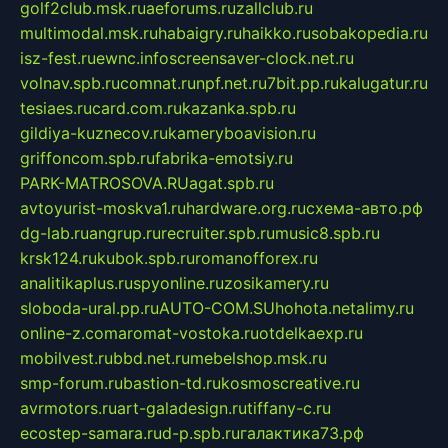
golf2club.msk.ru
aeforums.ru
zallclub.ru
multimodal.msk.ru
habaigry.ru
haikko.ru
sobakopedia.ru
isz-fest.ru
ewnc.info
screensaver-clock.net.ru
volnav.spb.ru
comnat.ru
npf.net.ru
7bit.pp.ru
kalugatur.ru
tesiaes.ru
card.com.ru
kazanka.spb.ru
gildiya-kuznecov.ru
kameryboavision.ru
griffoncom.spb.ru
fabrika-emotsiy.ru
PARK-MATROSOVA.RU
agat.spb.ru
avtoyurist-moskva1.ru
hardware.org.ru
схема-авто.рф
dg-lab.ru
angrup.ru
recruiter.spb.ru
music8.spb.ru
krsk124.ru
kubok.spb.ru
romanofforex.ru
analitikaplus.ru
spyonline.ru
zosikamery.ru
sloboda-ural.pp.ru
AUTO-COM.SU
hohota.net
alimy.ru
online-z.com
aromat-vostoka.ru
otdelkaexp.ru
mobilvest.ru
bbd.net.ru
mebelshop.msk.ru
smp-forum.ru
bastion-td.ru
kosmoscreative.ru
avrmotors.ru
art-galadesign.ru
tiffany-c.ru
ecostep-samara.ru
d-p.spb.ru
галактика73.рф