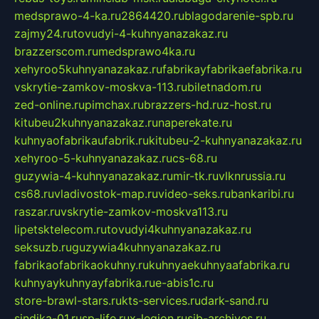
medsprawo-4-ka.ru
2864420.ru
blagodarenie-spb.ru
zajmy24.ru
tovudyi-4-kuhnyanazakaz.ru
brazzerscom.ru
medsprawo4ka.ru
xehyroo5kuhnyanazakaz.ru
fabrikayfabrikaefabrika.ru
vskrytie-zamkov-moskva-113.ru
biletnadom.ru
zed-online.ru
pimchax.ru
brazzers-hd.ru
z-host.ru
kitubeu2kuhnyanazakaz.ru
naperekate.ru
kuhnyaofabrikaufabrik.ru
kitubeu-2-kuhnyanazakaz.ru
xehyroo-5-kuhnyanazakaz.ru
cs-68.ru
guzywia-4-kuhnyanazakaz.ru
mir-tk.ru
vlknrussia.ru
cs68.ru
vladivostok-map.ru
video-seks.ru
bankaribi.ru
raszar.ru
vskrytie-zamkov-moskva113.ru
lipetsktelecom.ru
tovudyi4kuhnyanazakaz.ru
seksuzb.ru
guzywia4kuhnyanazakaz.ru
fabrikaofabrikaokuhny.ru
kuhnyaekuhnyaafabrika.ru
kuhnyaykuhnyayfabrika.ru
e-abis1c.ru
store-brawl-stars.ru
kts-services.ru
dark-sand.ru
sindika-01.ru
sp-life.ru
x-legion.ru
sib-archives.ru