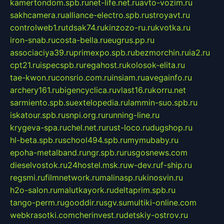
kamertondom.spb.ru
net-life.net.ru
avto-vozim.ru
sakhcamera.ru
alliance-electro.spb.ru
stroyavt.ru
controlweb1.ru
tdsak74.ru
kinzozo-ru.ru
kvotka.ru
iron-snab.ru
costa-bella.ru
eugrus.pp.ru
associaciya39.ru
primexpo.spb.ru
bezmorchin.ru
ia2.ru
cpt21.ru
ispecspb.ru
regahost.ru
kolosok-elita.ru
tae-kwon.ru
consrio.com.ru
insiam.ru
avegainfo.ru
archery161.ru
bigencyclica.ru
vlast16.ru
korru.net
sarmiento.spb.su
extelopedia.ru
lammin-suo.spb.ru
iskatour.spb.ru
snpi.org.ru
running-line.ru
krygeva-spa.ru
chel.net.ru
rust-loco.ru
dugshop.ru
hl-beta.spb.ru
school494.spb.ru
mymubaby.ru
epoha-metalband.ru
ngr.spb.ru
rusgosnews.com
dieselvostok.ru
24hostel.msk.ru
w-dev.ru
f-ship.ru
regsmi.ru
filmnetwork.ru
malinasp.ru
kinosvin.ru
h2o-salon.ru
malutkayork.ru
deltaprim.spb.ru
tango-perm.ru
gooddir.ru
sgv.su
multiki-online.com
webkrasotki.com
cherinvest.ru
detskiy-ostrov.ru