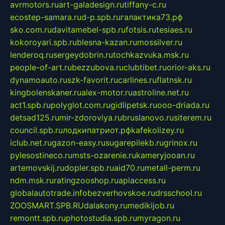
avrmotors.ru
art-galadesign.ru
tiffany-c.ru
ecostep-samara.ru
d-p.spb.ru
галактика73.рф
sko.com.ru
davitamebel-spb.ru
fotsis.ru
tesiaes.ru
kokoroyari.spb.ru
blesna-kazan.ru
mossilver.ru
lenderoq.ru
sergeydobrin.ru
tochkazvuka.msk.ru
people-of-art.ru
bezzubova.ru
clubtibet.ru
orior-aks.ru
dynamoauto.ru
szk-favorit.ru
carlines.ru
flatnsk.ru
kingbolenskaner.ru
alex-motor.ru
astroline.net.ru
act1.spb.ru
polyglot.com.ru
gidlipetsk.ru
ooo-driada.ru
detsad125.ru
mir-zdoroviya.ru
bruslanovo.ru
siterem.ru
council.spb.ru
лодкипатриот.рф
kafekolizey.ru
iclub.net.ru
gazon-easy.ru
sugarepilekb.ru
grinox.ru
pylesostineco.ru
msts-ozarenie.ru
kameryjooan.ru
artemovskij.ru
dopler.spb.ru
aid70.ru
metall-perm.ru
ndm.msk.ru
ratingzooshop.ru
apiaccess.ru
globalautotrade.info
bezverhovskoe.ru
drsschool.ru
ZOOSMART.SPB.RU
dalakony.ru
medikijob.ru
remontt.spb.ru
photostudia.spb.ru
myragon.ru