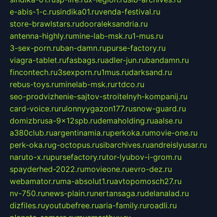
e-abis-1-c.ru
sindika01.ru
venda-festival.ru
store-brawlstars.ru
dooraleksandria.ru
antenna-highly.ru
mine-lab-msk.ru
1-mus.ru
3-sex-porn.ru
ban-damn.ru
purse-factory.ru
viagra-tablet.ru
fasbags.ru
adler-jun.ru
bandamn.ru
fincontech.ru
3sexporn.ru
1mus.ru
darksand.ru
rebus-toys.ru
minelab-msk.ru
rtdco.ru
seo-prodvizhenie-sajtov-stroitelnyh-kompanij.ru
card-voice.ru
rulonnyygazon177.ru
snow-guard.ru
domizbrusa-9x12spb.ru
demaholding.ru
aalse.ru
a380club.ru
argentinamia.ru
perkoka.ru
movie-one.ru
perk-oka.ru
g-octopus.ru
sibarchives.ru
andreislyusar.ru
naruto-x.ru
pursefactory.ru
tor-lyubov-i-grom.ru
spayderhed-2022.ru
movieone.ru
evro-dez.ru
webamator.ru
ma-absolut1.ru
avtopomosch27.ru
nv-750.ru
news-plain.ru
nertansaga.ru
delanalad.ru
dizfiles.ru
youtubefree.ru
aria-family.ru
roadli.ru