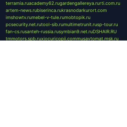
terramia.ru
academy62.ru
gardengallereya.ru
rti.com.ru
artem-news.ru
biserinca.ru
krasnodarkurort.com
imshowtv.ru
mebel-v-tule.ru
mobtopik.ru
pcsecurity.net.ru
tool-sib.ru
multimetrunit.ru
sp-tour.ru
fan-cs.ru
santeh-russia.ru
symbian9.net.ru
DSHAIR.RU
tmmotors.spb.ru
xjocuricopii.com
musavtomat.msk.ru
obustrojdom.ru
sovetcik.ru
ybaranovskaya.ru
ppknews.ru
cult-alshei.ru
JAPANRUSSIA.RU
proekciyamebel.ru
imper-finans.ru
rim.org.ru
glamourai.ru
brassminus.ru
zabor-pro.ru
ftn.pp.ru
dorogoe58.ru
laimengpacker.ru
kuzova-zapchasti.ru
sageerp.ru
taxodrom.ru
dsrazvitie.ru
hardcity.net.ru
ratinghomegames.ru
topservice25.ru
gubernyan.ru
gtglasslined.ru
ii4.ru
tssport.spb.ru
andorra24.com
blackwallstreet.ru
oboimos.ru
optim-doors.com.ru
ikuch.ru
nycr.org.ru
npa21.ru
vremya-ch.spb.ru
desert000.ru
ivtorgi.ru
ifiori.ru
catalog-statei.ru
dcv.org.ru
spetsmaster174.ru
ipkameryhiseeu.ru