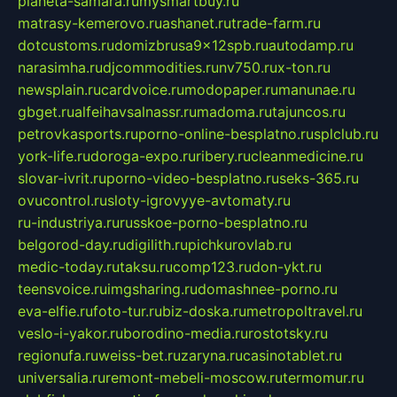
planeta-samara.ru
mysmartbuy.ru
matrasy-kemerovo.ru
ashanet.ru
trade-farm.ru
dotcustoms.ru
domizbrusa9x12spb.ru
autodamp.ru
narasimha.ru
djcommodities.ru
nv750.ru
x-ton.ru
newsplain.ru
cardvoice.ru
modopaper.ru
manunae.ru
gbget.ru
alfeihavsalnassr.ru
madoma.ru
tajuncos.ru
petrovkasports.ru
porno-online-besplatno.ru
splclub.ru
york-life.ru
doroga-expo.ru
ribery.ru
cleanmedicine.ru
slovar-ivrit.ru
porno-video-besplatno.ru
seks-365.ru
ovucontrol.ru
sloty-igrovyye-avtomaty.ru
ru-industriya.ru
russkoe-porno-besplatno.ru
belgorod-day.ru
digilith.ru
pichkurovlab.ru
medic-today.ru
taksu.ru
comp123.ru
don-ykt.ru
teensvoice.ru
imgsharing.ru
domashnee-porno.ru
eva-elfie.ru
foto-tur.ru
biz-doska.ru
metropoltravel.ru
veslo-i-yakor.ru
borodino-media.ru
rostotsky.ru
regionufa.ru
weiss-bet.ru
zaryna.ru
casinotablet.ru
universalia.ru
remont-mebeli-moscow.ru
termomur.ru