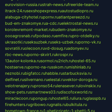
eurovision-russia.ru
strah-news.ru
freeride-team.ru
itrack-24.ru
sexshopexpress.ru
autostudiopro.ru
alabuga-cityhotel.ru
pornv.ru
atlantpereezd.ru
bud-em-znakomye.ru
a-cdc.ru
elektrostal-news.ru
korolevremont-market.ru
budem-znakomye.ru
oooagrosnab.ru
fpodaso.ru
emfire.ru
pro-otdelky.ru
ukrasotki.ru
seksuzbek.ru
seks-uzbek.ru
porno-vk.ru
sovratili.ru
olecoon.ru
vd-dosug.ru
adonyev.ru
rbc-news.ru
porno-skvirt.ru
krospr.ru
13autor-kolonka.ru
sormol.ru
2rich.ru
hostel-65.ru
hostserve.ru
porno-na-russkom.ru
mishinlab.ru
neznobi.ru
bigfatcc.ru
habble.ru
starbucksvia.ru
delfinet.ru
silvernano.ru
elestal.ru
vektor-doroga.ru
velotrenajery.ru
pronso54.ru
lenasever.ru
lovinskix.ru
show-pets.ru
smartnews03.ru
discofoxworld.ru
miraclecoon.ru
pongup.ru
hostel65.ru
liura.ru
glasspb.ru
firehunters.ru
gribowo.ru
gnalis.ru
bulkitula.ru
hometown-france.ru
1-xbeticricetc-1-xbetti-5.ru