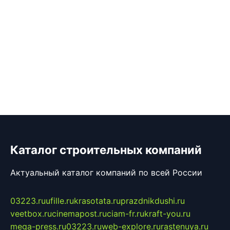
Каталог строительных компаний
Актуальный каталог компаний по всей России
03223.ru
ufille.ru
krasotata.ru
prazdnikdushi.ru
veetbox.ru
cinemapost.ru
ciam-fr.ru
kraft-you.ru
mega-press.ru
03223.ru
web-explore.ru
rastenuya.ru