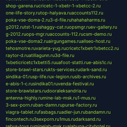
shop-garena.ru
cricetc-1-xbetr-1-xbetcc-2.ru
one-life-story.ru
top-halyava.ru
accounts112.ru
poka-vse-doma-2.ru
3-d-file.ru
hahahaharms.ru
g2012.ru
tst-1.ru
shaggy-cat.ru
opsmgr.ru
ev-gallery.ru
g-2012.ru
ops-mgr.ru
accounts-112.ru
csm-demo.ru
poka-vse-doma2.ru
airgungames.ru
allseo-host.ru
tehosmotre.ru
varieta-yug.ru
cricetc1xbetr1xbetcc2.ru
raytor-d.ru
atillagunn.ru
3d-file.ru
1xbeticricetc1xbetti5.ru
uafoot-statti.ru
e-abis1c.ru
store-brawl-stars.ru
kts-services.ru
dark-sand.ru
sindika-01.ru
sp-life.ru
x-legion.ru
sib-archives.ru
e-abis-1-c.ru
sindika01.ru
venda-festival.ru
store-brawlstars.ru
dooraleksandria.ru
antenna-highly.ru
mine-lab-msk.ru
1-mus.ru
3-sex-porn.ru
ban-damn.ru
purse-factory.ru
viagra-tablet.ru
fasbags.ru
adler-jun.ru
bandamn.ru
fincontech.ru
3sexporn.ru
1mus.ru
darksand.ru
rebus-toys.ru
minelab-msk.ru
alabuga-cityhotel.ru