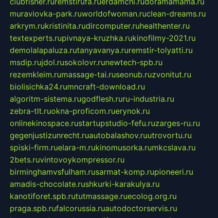
clubfisher.ru
remstirufa.ru
erdamchi.ru
doramamama.ru
muraviovka-park.ru
worldofwoman.ru
clean-dreams.ru
arkrym.ru
kristinita.ru
dircomputer.ru
healthenter.ru
textexperts.ru
pivnaya-kruzhka.ru
kinofilmy-2021.ru
demolalapaluza.ru
tanyavanya.ru
remstir-tolyatti.ru
msdip.ru
jdol.ru
sokolovr.ru
newtech-spb.ru
rezemkleim.ru
massage-tai.ru
seonub.ru
zvonitut.ru
biolisichka24.ru
mncraft-download.ru
algoritm-sistema.ru
godflesh.ru
ru-industria.ru
zebra-tlt.ru
okna-proficom.ru
erynok.ru
onlinekinospace.ru
startupstudio-fefu.ru
zarges-ru.ru
gegenjustizunrecht.ru
autobalashov.ru
utrovortu.ru
spiski-firm.ru
elara-m.ru
kinomusorka.ru
mkcslava.ru
2bets.ru
vintovoykompressor.ru
birminghamvsfulham.ru
sarmat-komp.ru
pioneeri.ru
amadis-chocolate.ru
shkurki-karakulya.ru
kanotiforet.spb.ru
tutmassage.ru
ecolog.org.ru
praga.spb.ru
falcorussia.ru
autodoctorservis.ru