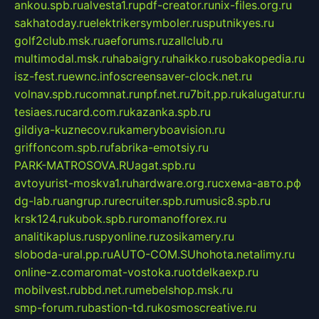
ankou.spb.ru
alvesta1.ru
pdf-creator.ru
nix-files.org.ru
sakhatoday.ru
elektrikersymboler.ru
sputnikyes.ru
golf2club.msk.ru
aeforums.ru
zallclub.ru
multimodal.msk.ru
habaigry.ru
haikko.ru
sobakopedia.ru
isz-fest.ru
ewnc.info
screensaver-clock.net.ru
volnav.spb.ru
comnat.ru
npf.net.ru
7bit.pp.ru
kalugatur.ru
tesiaes.ru
card.com.ru
kazanka.spb.ru
gildiya-kuznecov.ru
kameryboavision.ru
griffoncom.spb.ru
fabrika-emotsiy.ru
PARK-MATROSOVA.RU
agat.spb.ru
avtoyurist-moskva1.ru
hardware.org.ru
схема-авто.рф
dg-lab.ru
angrup.ru
recruiter.spb.ru
music8.spb.ru
krsk124.ru
kubok.spb.ru
romanofforex.ru
analitikaplus.ru
spyonline.ru
zosikamery.ru
sloboda-ural.pp.ru
AUTO-COM.SU
hohota.net
alimy.ru
online-z.com
aromat-vostoka.ru
otdelkaexp.ru
mobilvest.ru
bbd.net.ru
mebelshop.msk.ru
smp-forum.ru
bastion-td.ru
kosmoscreative.ru