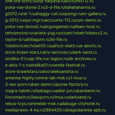
one-life-story.ru
top-halyava.ru
accounts112.ru
poka-vse-doma-2.ru
3-d-file.ru
hahahaharms.ru
g2012.ru
tst-1.ru
shaggy-cat.ru
opsmgr.ru
ev-gallery.ru
g-2012.ru
ops-mgr.ru
accounts-112.ru
csm-demo.ru
poka-vse-doma2.ru
airgungames.ru
allseo-host.ru
tehosmotre.ru
varieta-yug.ru
cricetc1xbetr1xbetcc2.ru
raytor-d.ru
atillagunn.ru
3d-file.ru
1xbeticricetc1xbetti5.ru
uafoot-statti.ru
e-abis1c.ru
store-brawl-stars.ru
kts-services.ru
dark-sand.ru
sindika-01.ru
sp-life.ru
x-legion.ru
sib-archives.ru
e-abis-1-c.ru
sindika01.ru
venda-festival.ru
store-brawlstars.ru
dooraleksandria.ru
antenna-highly.ru
mine-lab-msk.ru
1-mus.ru
3-sex-porn.ru
ban-damn.ru
purse-factory.ru
viagra-tablet.ru
fasbags.ru
adler-jun.ru
bandamn.ru
fincontech.ru
3sexporn.ru
1mus.ru
darksand.ru
rebus-toys.ru
minelab-msk.ru
alabuga-cityhotel.ru
medsprawo-4-ka.ru
2864420.ru
blagodarenie-spb.ru