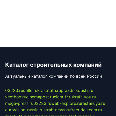
Каталог строительных компаний
Актуальный каталог компаний по всей России
03223.ru
ufille.ru
krasotata.ru
prazdnikdushi.ru
veetbox.ru
cinemapost.ru
ciam-fr.ru
kraft-you.ru
mega-press.ru
03223.ru
web-explore.ru
rastenuya.ru
eurovision-russia.ru
strah-news.ru
freeride-team.ru