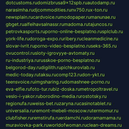
dotcustoms.ru
domizbrusa9x12spb.ru
autodamp.ru
narasimha.ru
djcommodities.ru
nv750.ru
x-ton.ru
newsplain.ru
cardvoice.ru
modopaper.ru
manunae.ru
gbget.ru
alfeihavsalnassr.ru
madoma.ru
tajuncos.ru
petrovkasports.ru
porno-online-besplatno.ru
splclub.ru
york-life.ru
doroga-expo.ru
ribery.ru
cleanmedicine.ru
slovar-ivrit.ru
porno-video-besplatno.ru
seks-365.ru
ovucontrol.ru
sloty-igrovyye-avtomaty.ru
ru-industriya.ru
russkoe-porno-besplatno.ru
belgorod-day.ru
digilith.ru
pichkurovlab.ru
medic-today.ru
taksu.ru
comp123.ru
don-ykt.ru
teensvoice.ru
imgsharing.ru
domashnee-porno.ru
eva-elfie.ru
foto-tur.ru
biz-doska.ru
metropoltravel.ru
veslo-i-yakor.ru
borodino-media.ru
rostotsky.ru
regionufa.ru
weiss-bet.ru
zaryna.ru
casinotablet.ru
universalia.ru
remont-mebeli-moscow.ru
termomur.ru
clubfisher.ru
remstirufa.ru
erdamchi.ru
doramamama.ru
muraviovka-park.ru
worldofwoman.ru
clean-dreams.ru