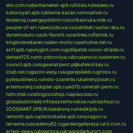
sko.com.ru
davitamebel-spb.ru
fotsis.ru
tesiaes.ru
kokoroyari.spb.ru
blesna-kazan.ru
mossilver.ru
lenderoq.ru
sergeydobrin.ru
tochkazvuka.msk.ru
people-of-art.ru
bezzubova.ru
clubtibet.ru
orior-aks.ru
dynamoauto.ru
szk-favorit.ru
carlines.ru
flatnsk.ru
kingbolenskaner.ru
alex-motor.ru
astroline.net.ru
act1.spb.ru
polyglot.com.ru
gidlipetsk.ru
ooo-driada.ru
detsad125.ru
mir-zdoroviya.ru
bruslanovo.ru
siterem.ru
council.spb.ru
лодкипатриот.рф
kafekolizey.ru
iclub.net.ru
gazon-easy.ru
sugarepilekb.ru
grinox.ru
pylesostineco.ru
msts-ozarenie.ru
kameryjooan.ru
artemovskij.ru
dopler.spb.ru
aid70.ru
metall-perm.ru
ndm.msk.ru
ratingzooshop.ru
apiaccess.ru
globalautotrade.info
bezverhovskoe.ru
drsschool.ru
ZOOSMART.SPB.RU
dalakony.ru
medikijob.ru
remontt.spb.ru
photostudia.spb.ru
myragon.ru
terramia.ru
academy62.ru
gardengallereya.ru
rti.com.ru
artem-news.ru
biserinca.ru
krasnodarkurort.com