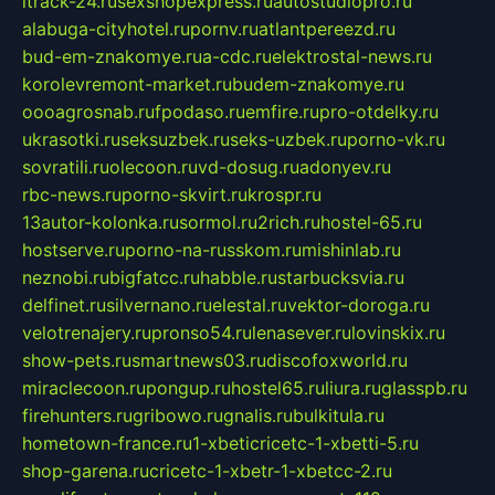
itrack-24.ru
sexshopexpress.ru
autostudiopro.ru
alabuga-cityhotel.ru
pornv.ru
atlantpereezd.ru
bud-em-znakomye.ru
a-cdc.ru
elektrostal-news.ru
korolevremont-market.ru
budem-znakomye.ru
oooagrosnab.ru
fpodaso.ru
emfire.ru
pro-otdelky.ru
ukrasotki.ru
seksuzbek.ru
seks-uzbek.ru
porno-vk.ru
sovratili.ru
olecoon.ru
vd-dosug.ru
adonyev.ru
rbc-news.ru
porno-skvirt.ru
krospr.ru
13autor-kolonka.ru
sormol.ru
2rich.ru
hostel-65.ru
hostserve.ru
porno-na-russkom.ru
mishinlab.ru
neznobi.ru
bigfatcc.ru
habble.ru
starbucksvia.ru
delfinet.ru
silvernano.ru
elestal.ru
vektor-doroga.ru
velotrenajery.ru
pronso54.ru
lenasever.ru
lovinskix.ru
show-pets.ru
smartnews03.ru
discofoxworld.ru
miraclecoon.ru
pongup.ru
hostel65.ru
liura.ru
glasspb.ru
firehunters.ru
gribowo.ru
gnalis.ru
bulkitula.ru
hometown-france.ru
1-xbeticricetc-1-xbetti-5.ru
shop-garena.ru
cricetc-1-xbetr-1-xbetcc-2.ru