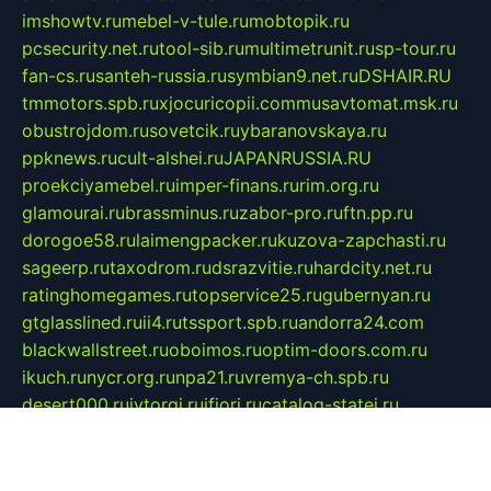
imshowtv.ru
mebel-v-tule.ru
mobtopik.ru
pcsecurity.net.ru
tool-sib.ru
multimetrunit.ru
sp-tour.ru
fan-cs.ru
santeh-russia.ru
symbian9.net.ru
DSHAIR.RU
tmmotors.spb.ru
xjocuricopii.com
musavtomat.msk.ru
obustrojdom.ru
sovetcik.ru
ybaranovskaya.ru
ppknews.ru
cult-alshei.ru
JAPANRUSSIA.RU
proekciyamebel.ru
imper-finans.ru
rim.org.ru
glamourai.ru
brassminus.ru
zabor-pro.ru
ftn.pp.ru
dorogoe58.ru
laimengpacker.ru
kuzova-zapchasti.ru
sageerp.ru
taxodrom.ru
dsrazvitie.ru
hardcity.net.ru
ratinghomegames.ru
topservice25.ru
gubernyan.ru
gtglasslined.ru
ii4.ru
tssport.spb.ru
andorra24.com
blackwallstreet.ru
oboimos.ru
optim-doors.com.ru
ikuch.ru
nycr.org.ru
npa21.ru
vremya-ch.spb.ru
desert000.ru
ivtorgi.ru
ifiori.ru
catalog-statei.ru
dcv.org.ru
spetsmaster174.ru
ipkameryhiseeu.ru
dum26.ru
ruspol.spb.ru
fr-opendp.ru
kam-solnyshko.ru
cheyenne-arapaho.ru
sevzapmetal.spb.ru