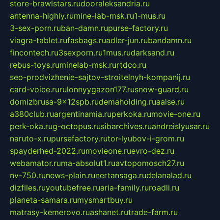
store-brawlstars.ru
dooraleksandria.ru
antenna-highly.ru
mine-lab-msk.ru
1-mus.ru
3-sex-porn.ru
ban-damn.ru
purse-factory.ru
viagra-tablet.ru
fasbags.ru
adler-jun.ru
bandamn.ru
fincontech.ru
3sexporn.ru
1mus.ru
darksand.ru
rebus-toys.ru
minelab-msk.ru
rtdco.ru
seo-prodvizhenie-sajtov-stroitelnyh-kompanij.ru
card-voice.ru
rulonnyygazon177.ru
snow-guard.ru
domizbrusa-9x12spb.ru
demaholding.ru
aalse.ru
a380club.ru
argentinamia.ru
perkoka.ru
movie-one.ru
perk-oka.ru
g-octopus.ru
sibarchives.ru
andreislyusar.ru
naruto-x.ru
pursefactory.ru
tor-lyubov-i-grom.ru
spayderhed-2022.ru
movieone.ru
evro-dez.ru
webamator.ru
ma-absolut1.ru
avtopomosch27.ru
nv-750.ru
news-plain.ru
nertansaga.ru
delanalad.ru
dizfiles.ru
youtubefree.ru
aria-family.ru
roadli.ru
planeta-samara.ru
mysmartbuy.ru
matrasy-kemerovo.ru
ashanet.ru
trade-farm.ru