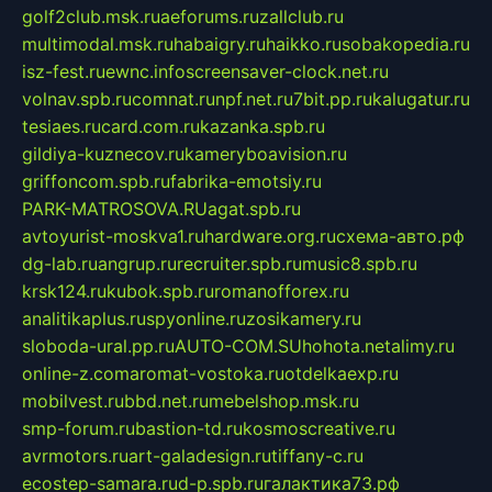
golf2club.msk.ru
aeforums.ru
zallclub.ru
multimodal.msk.ru
habaigry.ru
haikko.ru
sobakopedia.ru
isz-fest.ru
ewnc.info
screensaver-clock.net.ru
volnav.spb.ru
comnat.ru
npf.net.ru
7bit.pp.ru
kalugatur.ru
tesiaes.ru
card.com.ru
kazanka.spb.ru
gildiya-kuznecov.ru
kameryboavision.ru
griffoncom.spb.ru
fabrika-emotsiy.ru
PARK-MATROSOVA.RU
agat.spb.ru
avtoyurist-moskva1.ru
hardware.org.ru
схема-авто.рф
dg-lab.ru
angrup.ru
recruiter.spb.ru
music8.spb.ru
krsk124.ru
kubok.spb.ru
romanofforex.ru
analitikaplus.ru
spyonline.ru
zosikamery.ru
sloboda-ural.pp.ru
AUTO-COM.SU
hohota.net
alimy.ru
online-z.com
aromat-vostoka.ru
otdelkaexp.ru
mobilvest.ru
bbd.net.ru
mebelshop.msk.ru
smp-forum.ru
bastion-td.ru
kosmoscreative.ru
avrmotors.ru
art-galadesign.ru
tiffany-c.ru
ecostep-samara.ru
d-p.spb.ru
галактика73.рф