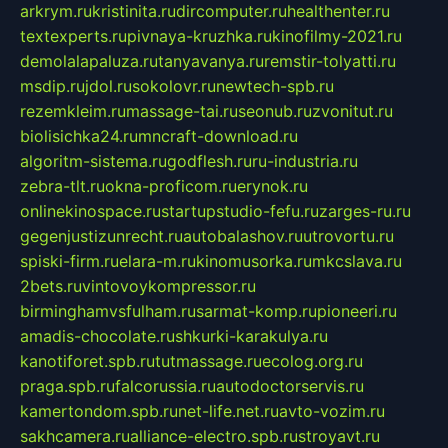
arkrym.ru
kristinita.ru
dircomputer.ru
healthenter.ru
textexperts.ru
pivnaya-kruzhka.ru
kinofilmy-2021.ru
demolalapaluza.ru
tanyavanya.ru
remstir-tolyatti.ru
msdip.ru
jdol.ru
sokolovr.ru
newtech-spb.ru
rezemkleim.ru
massage-tai.ru
seonub.ru
zvonitut.ru
biolisichka24.ru
mncraft-download.ru
algoritm-sistema.ru
godflesh.ru
ru-industria.ru
zebra-tlt.ru
okna-proficom.ru
erynok.ru
onlinekinospace.ru
startupstudio-fefu.ru
zarges-ru.ru
gegenjustizunrecht.ru
autobalashov.ru
utrovortu.ru
spiski-firm.ru
elara-m.ru
kinomusorka.ru
mkcslava.ru
2bets.ru
vintovoykompressor.ru
birminghamvsfulham.ru
sarmat-komp.ru
pioneeri.ru
amadis-chocolate.ru
shkurki-karakulya.ru
kanotiforet.spb.ru
tutmassage.ru
ecolog.org.ru
praga.spb.ru
falcorussia.ru
autodoctorservis.ru
kamertondom.spb.ru
net-life.net.ru
avto-vozim.ru
sakhcamera.ru
alliance-electro.spb.ru
stroyavt.ru