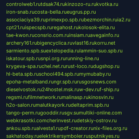
controlweb1.ru
tdsak74.ru
kinzozo-ru.ru
kvotka.ru
iron-snab.ru
costa-bella.ru
eugrus.pp.ru
associaciya39.ru
primexpo.spb.ru
bezmorchin.ru
ia2.ru
cpt21.ru
ispecspb.ru
regahost.ru
kolosok-elita.ru
tae-kwon.ru
consrio.com.ru
insiam.ru
avegainfo.ru
archery161.ru
bigencyclica.ru
vlast16.ru
korru.net
sarmiento.spb.su
extelopedia.ru
lammin-suo.spb.ru
iskatour.spb.ru
snpi.org.ru
running-line.ru
krygeva-spa.ru
chel.net.ru
rust-loco.ru
dugshop.ru
hl-beta.spb.ru
school494.spb.ru
mymubaby.ru
epoha-metalband.ru
ngr.spb.ru
rusgosnews.com
dieselvostok.ru
24hostel.msk.ru
w-dev.ru
f-ship.ru
regsmi.ru
filmnetwork.ru
malinasp.ru
kinosvin.ru
h2o-salon.ru
malutkayork.ru
deltaprim.spb.ru
tango-perm.ru
gooddir.ru
sgv.su
multiki-online.com
webkrasotki.com
cherinvest.ru
detskiy-ostrov.ru
ankou.spb.ru
alvesta1.ru
pdf-creator.ru
nix-files.org.ru
sakhatoday.ru
elektrikersymboler.ru
sputnikyes.ru