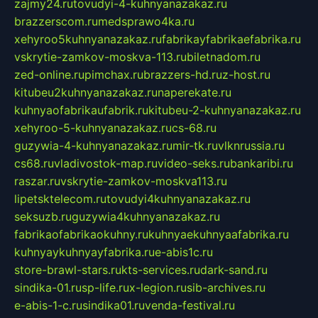
zajmy24.ru
tovudyi-4-kuhnyanazakaz.ru
brazzerscom.ru
medsprawo4ka.ru
xehyroo5kuhnyanazakaz.ru
fabrikayfabrikaefabrika.ru
vskrytie-zamkov-moskva-113.ru
biletnadom.ru
zed-online.ru
pimchax.ru
brazzers-hd.ru
z-host.ru
kitubeu2kuhnyanazakaz.ru
naperekate.ru
kuhnyaofabrikaufabrik.ru
kitubeu-2-kuhnyanazakaz.ru
xehyroo-5-kuhnyanazakaz.ru
cs-68.ru
guzywia-4-kuhnyanazakaz.ru
mir-tk.ru
vlknrussia.ru
cs68.ru
vladivostok-map.ru
video-seks.ru
bankaribi.ru
raszar.ru
vskrytie-zamkov-moskva113.ru
lipetsktelecom.ru
tovudyi4kuhnyanazakaz.ru
seksuzb.ru
guzywia4kuhnyanazakaz.ru
fabrikaofabrikaokuhny.ru
kuhnyaekuhnyaafabrika.ru
kuhnyaykuhnyayfabrika.ru
e-abis1c.ru
store-brawl-stars.ru
kts-services.ru
dark-sand.ru
sindika-01.ru
sp-life.ru
x-legion.ru
sib-archives.ru
e-abis-1-c.ru
sindika01.ru
venda-festival.ru