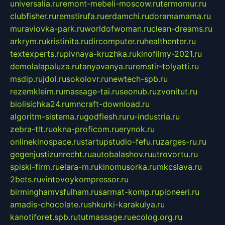
universalia.ru
remont-mebeli-moscow.ru
termomur.ru
clubfisher.ru
remstirufa.ru
erdamchi.ru
doramamama.ru
muraviovka-park.ru
worldofwoman.ru
clean-dreams.ru
arkrym.ru
kristinita.ru
dircomputer.ru
healthenter.ru
textexperts.ru
pivnaya-kruzhka.ru
kinofilmy-2021.ru
demolalapaluza.ru
tanyavanya.ru
remstir-tolyatti.ru
msdip.ru
jdol.ru
sokolovr.ru
newtech-spb.ru
rezemkleim.ru
massage-tai.ru
seonub.ru
zvonitut.ru
biolisichka24.ru
mncraft-download.ru
algoritm-sistema.ru
godflesh.ru
ru-industria.ru
zebra-tlt.ru
okna-proficom.ru
erynok.ru
onlinekinospace.ru
startupstudio-fefu.ru
zarges-ru.ru
gegenjustizunrecht.ru
autobalashov.ru
utrovortu.ru
spiski-firm.ru
elara-m.ru
kinomusorka.ru
mkcslava.ru
2bets.ru
vintovoykompressor.ru
birminghamvsfulham.ru
sarmat-komp.ru
pioneeri.ru
amadis-chocolate.ru
shkurki-karakulya.ru
kanotiforet.spb.ru
tutmassage.ru
ecolog.org.ru