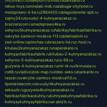
fincontech.ru
3sexporn.ru
1mus.ru
darksand.ru
rebus-toys.ru
minelab-msk.ru
alabuga-cityhotel.ru
medsprawo-4-ka.ru
2864420.ru
blagodarenie-spb.ru
zajmy24.ru
tovudyi-4-kuhnyanazakaz.ru
brazzerscom.ru
medsprawo4ka.ru
xehyroo5kuhnyanazakaz.ru
fabrikayfabrikaefabrika.ru
vskrytie-zamkov-moskva-113.ru
biletnadom.ru
zed-online.ru
pimchax.ru
brazzers-hd.ru
z-host.ru
kitubeu2kuhnyanazakaz.ru
naperekate.ru
kuhnyaofabrikaufabrik.ru
kitubeu-2-kuhnyanazakaz.ru
xehyroo-5-kuhnyanazakaz.ru
cs-68.ru
guzywia-4-kuhnyanazakaz.ru
mir-tk.ru
vlknrussia.ru
cs68.ru
vladivostok-map.ru
video-seks.ru
bankaribi.ru
raszar.ru
vskrytie-zamkov-moskva113.ru
lipetsktelecom.ru
tovudyi4kuhnyanazakaz.ru
seksuzb.ru
guzywia4kuhnyanazakaz.ru
fabrikaofabrikaokuhny.ru
kuhnyaekuhnyaafabrika.ru
kuhnyaykuhnyayfabrika.ru
e-abis1c.ru