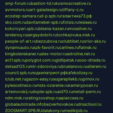
smp-forum.ru
bastion-td.ru
kosmoscreative.ru
avrmotors.ru
art-galadesign.ru
tiffany-c.ru
ecostep-samara.ru
d-p.spb.ru
галактика73.рф
sko.com.ru
davitamebel-spb.ru
fotsis.ru
tesiaes.ru
kokoroyari.spb.ru
blesna-kazan.ru
mossilver.ru
lenderoq.ru
sergeydobrin.ru
tochkazvuka.msk.ru
people-of-art.ru
bezzubova.ru
clubtibet.ru
orior-aks.ru
dynamoauto.ru
szk-favorit.ru
carlines.ru
flatnsk.ru
kingbolenskaner.ru
alex-motor.ru
astroline.net.ru
act1.spb.ru
polyglot.com.ru
gidlipetsk.ru
ooo-driada.ru
detsad125.ru
mir-zdoroviya.ru
bruslanovo.ru
siterem.ru
council.spb.ru
лодкипатриот.рф
kafekolizey.ru
iclub.net.ru
gazon-easy.ru
sugarepilekb.ru
grinox.ru
pylesostineco.ru
msts-ozarenie.ru
kameryjooan.ru
artemovskij.ru
dopler.spb.ru
aid70.ru
metall-perm.ru
ndm.msk.ru
ratingzooshop.ru
apiaccess.ru
globalautotrade.info
bezverhovskoe.ru
drsschool.ru
ZOOSMART.SPB.RU
dalakony.ru
medikijob.ru