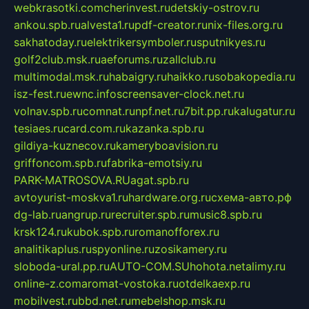
webkrasotki.com
cherinvest.ru
detskiy-ostrov.ru
ankou.spb.ru
alvesta1.ru
pdf-creator.ru
nix-files.org.ru
sakhatoday.ru
elektrikersymboler.ru
sputnikyes.ru
golf2club.msk.ru
aeforums.ru
zallclub.ru
multimodal.msk.ru
habaigry.ru
haikko.ru
sobakopedia.ru
isz-fest.ru
ewnc.info
screensaver-clock.net.ru
volnav.spb.ru
comnat.ru
npf.net.ru
7bit.pp.ru
kalugatur.ru
tesiaes.ru
card.com.ru
kazanka.spb.ru
gildiya-kuznecov.ru
kameryboavision.ru
griffoncom.spb.ru
fabrika-emotsiy.ru
PARK-MATROSOVA.RU
agat.spb.ru
avtoyurist-moskva1.ru
hardware.org.ru
схема-авто.рф
dg-lab.ru
angrup.ru
recruiter.spb.ru
music8.spb.ru
krsk124.ru
kubok.spb.ru
romanofforex.ru
analitikaplus.ru
spyonline.ru
zosikamery.ru
sloboda-ural.pp.ru
AUTO-COM.SU
hohota.net
alimy.ru
online-z.com
aromat-vostoka.ru
otdelkaexp.ru
mobilvest.ru
bbd.net.ru
mebelshop.msk.ru