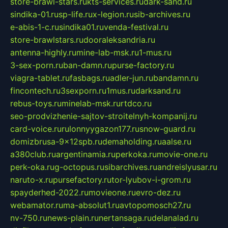
store-brawl-stars.ru
kts-services.ru
dark-sand.ru
sindika-01.ru
sp-life.ru
x-legion.ru
sib-archives.ru
e-abis-1-c.ru
sindika01.ru
venda-festival.ru
store-brawlstars.ru
dooraleksandria.ru
antenna-highly.ru
mine-lab-msk.ru
1-mus.ru
3-sex-porn.ru
ban-damn.ru
purse-factory.ru
viagra-tablet.ru
fasbags.ru
adler-jun.ru
bandamn.ru
fincontech.ru
3sexporn.ru
1mus.ru
darksand.ru
rebus-toys.ru
minelab-msk.ru
rtdco.ru
seo-prodvizhenie-sajtov-stroitelnyh-kompanij.ru
card-voice.ru
rulonnyygazon177.ru
snow-guard.ru
domizbrusa-9x12spb.ru
demaholding.ru
aalse.ru
a380club.ru
argentinamia.ru
perkoka.ru
movie-one.ru
perk-oka.ru
g-octopus.ru
sibarchives.ru
andreislyusar.ru
naruto-x.ru
pursefactory.ru
tor-lyubov-i-grom.ru
spayderhed-2022.ru
movieone.ru
evro-dez.ru
webamator.ru
ma-absolut1.ru
avtopomosch27.ru
nv-750.ru
news-plain.ru
nertansaga.ru
delanalad.ru