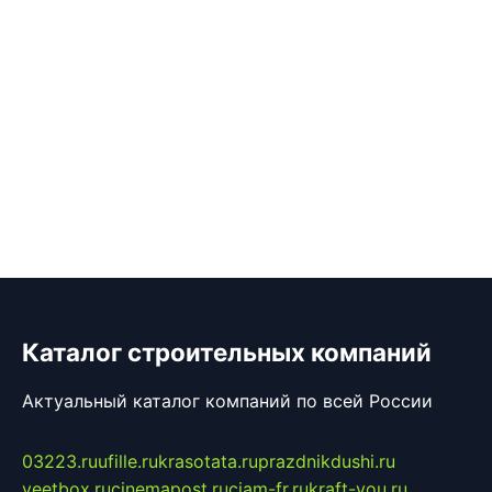
Каталог строительных компаний
Актуальный каталог компаний по всей России
03223.ru
ufille.ru
krasotata.ru
prazdnikdushi.ru
veetbox.ru
cinemapost.ru
ciam-fr.ru
kraft-you.ru