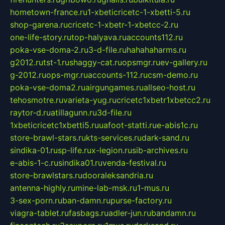
hometown-france.ru
1-xbeticricetc-1-xbetti-5.ru
shop-garena.ru
cricetc-1-xbetr-1-xbetcc-2.ru
one-life-story.ru
top-halyava.ru
accounts112.ru
poka-vse-doma-2.ru
3-d-file.ru
hahahaharms.ru
g2012.ru
tst-1.ru
shaggy-cat.ru
opsmgr.ru
ev-gallery.ru
g-2012.ru
ops-mgr.ru
accounts-112.ru
csm-demo.ru
poka-vse-doma2.ru
airgungames.ru
allseo-host.ru
tehosmotre.ru
varieta-yug.ru
cricetc1xbetr1xbetcc2.ru
raytor-d.ru
atillagunn.ru
3d-file.ru
1xbeticricetc1xbetti5.ru
uafoot-statti.ru
e-abis1c.ru
store-brawl-stars.ru
kts-services.ru
dark-sand.ru
sindika-01.ru
sp-life.ru
x-legion.ru
sib-archives.ru
e-abis-1-c.ru
sindika01.ru
venda-festival.ru
store-brawlstars.ru
dooraleksandria.ru
antenna-highly.ru
mine-lab-msk.ru
1-mus.ru
3-sex-porn.ru
ban-damn.ru
purse-factory.ru
viagra-tablet.ru
fasbags.ru
adler-jun.ru
bandamn.ru