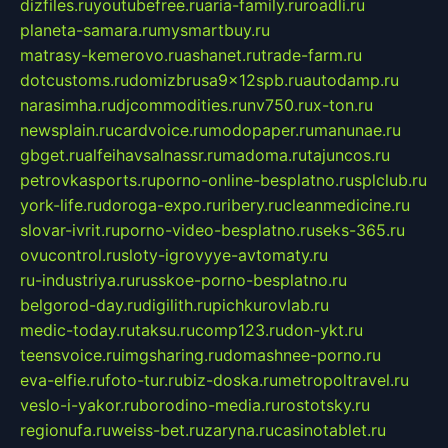
dizfiles.ru
youtubefree.ru
aria-family.ru
roadli.ru
planeta-samara.ru
mysmartbuy.ru
matrasy-kemerovo.ru
ashanet.ru
trade-farm.ru
dotcustoms.ru
domizbrusa9x12spb.ru
autodamp.ru
narasimha.ru
djcommodities.ru
nv750.ru
x-ton.ru
newsplain.ru
cardvoice.ru
modopaper.ru
manunae.ru
gbget.ru
alfeihavsalnassr.ru
madoma.ru
tajuncos.ru
petrovkasports.ru
porno-online-besplatno.ru
splclub.ru
york-life.ru
doroga-expo.ru
ribery.ru
cleanmedicine.ru
slovar-ivrit.ru
porno-video-besplatno.ru
seks-365.ru
ovucontrol.ru
sloty-igrovyye-avtomaty.ru
ru-industriya.ru
russkoe-porno-besplatno.ru
belgorod-day.ru
digilith.ru
pichkurovlab.ru
medic-today.ru
taksu.ru
comp123.ru
don-ykt.ru
teensvoice.ru
imgsharing.ru
domashnee-porno.ru
eva-elfie.ru
foto-tur.ru
biz-doska.ru
metropoltravel.ru
veslo-i-yakor.ru
borodino-media.ru
rostotsky.ru
regionufa.ru
weiss-bet.ru
zaryna.ru
casinotablet.ru