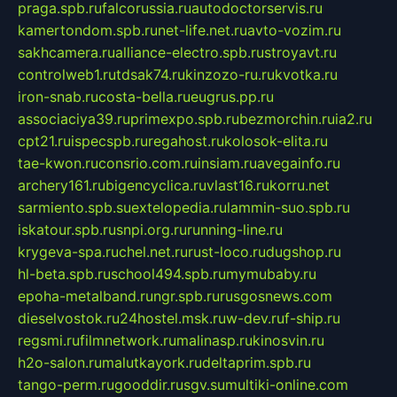
praga.spb.ru
falcorussia.ru
autodoctorservis.ru
kamertondom.spb.ru
net-life.net.ru
avto-vozim.ru
sakhcamera.ru
alliance-electro.spb.ru
stroyavt.ru
controlweb1.ru
tdsak74.ru
kinzozo-ru.ru
kvotka.ru
iron-snab.ru
costa-bella.ru
eugrus.pp.ru
associaciya39.ru
primexpo.spb.ru
bezmorchin.ru
ia2.ru
cpt21.ru
ispecspb.ru
regahost.ru
kolosok-elita.ru
tae-kwon.ru
consrio.com.ru
insiam.ru
avegainfo.ru
archery161.ru
bigencyclica.ru
vlast16.ru
korru.net
sarmiento.spb.su
extelopedia.ru
lammin-suo.spb.ru
iskatour.spb.ru
snpi.org.ru
running-line.ru
krygeva-spa.ru
chel.net.ru
rust-loco.ru
dugshop.ru
hl-beta.spb.ru
school494.spb.ru
mymubaby.ru
epoha-metalband.ru
ngr.spb.ru
rusgosnews.com
dieselvostok.ru
24hostel.msk.ru
w-dev.ru
f-ship.ru
regsmi.ru
filmnetwork.ru
malinasp.ru
kinosvin.ru
h2o-salon.ru
malutkayork.ru
deltaprim.spb.ru
tango-perm.ru
gooddir.ru
sgv.su
multiki-online.com