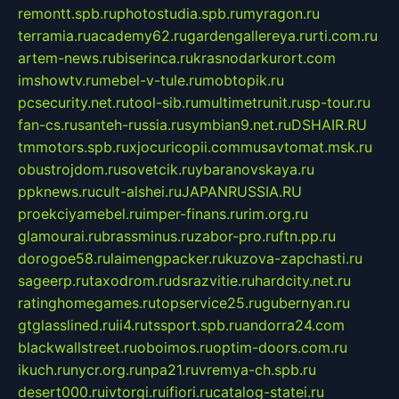
remontt.spb.ru
photostudia.spb.ru
myragon.ru
terramia.ru
academy62.ru
gardengallereya.ru
rti.com.ru
artem-news.ru
biserinca.ru
krasnodarkurort.com
imshowtv.ru
mebel-v-tule.ru
mobtopik.ru
pcsecurity.net.ru
tool-sib.ru
multimetrunit.ru
sp-tour.ru
fan-cs.ru
santeh-russia.ru
symbian9.net.ru
DSHAIR.RU
tmmotors.spb.ru
xjocuricopii.com
musavtomat.msk.ru
obustrojdom.ru
sovetcik.ru
ybaranovskaya.ru
ppknews.ru
cult-alshei.ru
JAPANRUSSIA.RU
proekciyamebel.ru
imper-finans.ru
rim.org.ru
glamourai.ru
brassminus.ru
zabor-pro.ru
ftn.pp.ru
dorogoe58.ru
laimengpacker.ru
kuzova-zapchasti.ru
sageerp.ru
taxodrom.ru
dsrazvitie.ru
hardcity.net.ru
ratinghomegames.ru
topservice25.ru
gubernyan.ru
gtglasslined.ru
ii4.ru
tssport.spb.ru
andorra24.com
blackwallstreet.ru
oboimos.ru
optim-doors.com.ru
ikuch.ru
nycr.org.ru
npa21.ru
vremya-ch.spb.ru
desert000.ru
ivtorgi.ru
ifiori.ru
catalog-statei.ru