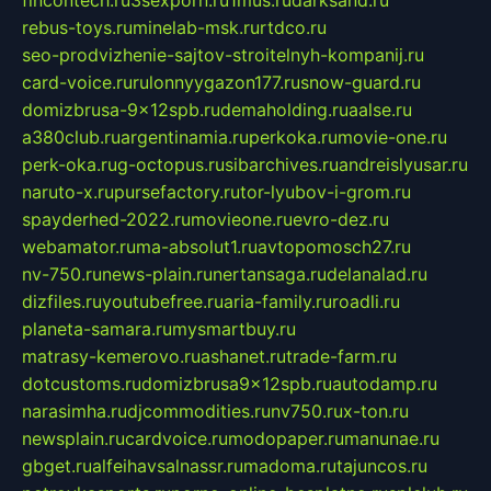
fincontech.ru
3sexporn.ru
1mus.ru
darksand.ru
rebus-toys.ru
minelab-msk.ru
rtdco.ru
seo-prodvizhenie-sajtov-stroitelnyh-kompanij.ru
card-voice.ru
rulonnyygazon177.ru
snow-guard.ru
domizbrusa-9x12spb.ru
demaholding.ru
aalse.ru
a380club.ru
argentinamia.ru
perkoka.ru
movie-one.ru
perk-oka.ru
g-octopus.ru
sibarchives.ru
andreislyusar.ru
naruto-x.ru
pursefactory.ru
tor-lyubov-i-grom.ru
spayderhed-2022.ru
movieone.ru
evro-dez.ru
webamator.ru
ma-absolut1.ru
avtopomosch27.ru
nv-750.ru
news-plain.ru
nertansaga.ru
delanalad.ru
dizfiles.ru
youtubefree.ru
aria-family.ru
roadli.ru
planeta-samara.ru
mysmartbuy.ru
matrasy-kemerovo.ru
ashanet.ru
trade-farm.ru
dotcustoms.ru
domizbrusa9x12spb.ru
autodamp.ru
narasimha.ru
djcommodities.ru
nv750.ru
x-ton.ru
newsplain.ru
cardvoice.ru
modopaper.ru
manunae.ru
gbget.ru
alfeihavsalnassr.ru
madoma.ru
tajuncos.ru