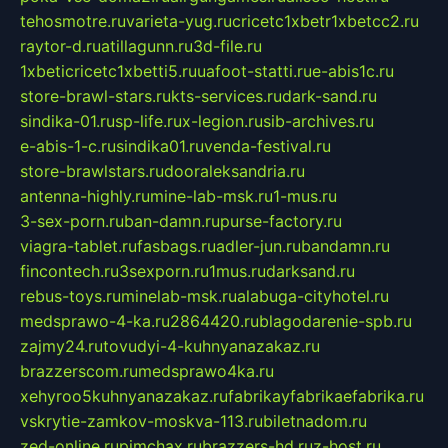
tehosmotre.ru
varieta-yug.ru
cricetc1xbetr1xbetcc2.ru
raytor-d.ru
atillagunn.ru
3d-file.ru
1xbeticricetc1xbetti5.ru
uafoot-statti.ru
e-abis1c.ru
store-brawl-stars.ru
kts-services.ru
dark-sand.ru
sindika-01.ru
sp-life.ru
x-legion.ru
sib-archives.ru
e-abis-1-c.ru
sindika01.ru
venda-festival.ru
store-brawlstars.ru
dooraleksandria.ru
antenna-highly.ru
mine-lab-msk.ru
1-mus.ru
3-sex-porn.ru
ban-damn.ru
purse-factory.ru
viagra-tablet.ru
fasbags.ru
adler-jun.ru
bandamn.ru
fincontech.ru
3sexporn.ru
1mus.ru
darksand.ru
rebus-toys.ru
minelab-msk.ru
alabuga-cityhotel.ru
medsprawo-4-ka.ru
2864420.ru
blagodarenie-spb.ru
zajmy24.ru
tovudyi-4-kuhnyanazakaz.ru
brazzerscom.ru
medsprawo4ka.ru
xehyroo5kuhnyanazakaz.ru
fabrikayfabrikaefabrika.ru
vskrytie-zamkov-moskva-113.ru
biletnadom.ru
zed-online.ru
pimchax.ru
brazzers-hd.ru
z-host.ru