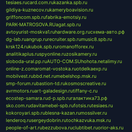
tesiaes.ru
card.com.ru
kazanka.spb.ru
gildiya-kuznecov.ru
kameryboavision.ru
griffoncom.spb.ru
fabrika-emotsiy.ru
PARK-MATROSOVA.RU
agat.spb.ru
avtoyurist-moskva1.ru
hardware.org.ru
схема-авто.рф
dg-lab.ru
angrup.ru
recruiter.spb.ru
music8.spb.ru
krsk124.ru
kubok.spb.ru
romanofforex.ru
analitikaplus.ru
spyonline.ru
zosikamery.ru
sloboda-ural.pp.ru
AUTO-COM.SU
hohota.net
alimy.ru
online-z.com
aromat-vostoka.ru
otdelkaexp.ru
mobilvest.ru
bbd.net.ru
mebelshop.msk.ru
smp-forum.ru
bastion-td.ru
kosmoscreative.ru
avrmotors.ru
art-galadesign.ru
tiffany-c.ru
ecostep-samara.ru
d-p.spb.ru
галактика73.рф
sko.com.ru
davitamebel-spb.ru
fotsis.ru
tesiaes.ru
kokoroyari.spb.ru
blesna-kazan.ru
mossilver.ru
lenderoq.ru
sergeydobrin.ru
tochkazvuka.msk.ru
people-of-art.ru
bezzubova.ru
clubtibet.ru
orior-aks.ru