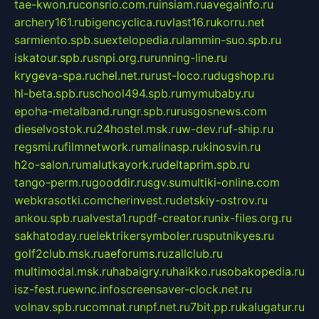
tae-kwon.ru
consrio.com.ru
insiam.ru
avegainfo.ru
archery161.ru
bigencyclica.ru
vlast16.ru
korru.net
sarmiento.spb.su
extelopedia.ru
lammin-suo.spb.ru
iskatour.spb.ru
snpi.org.ru
running-line.ru
krygeva-spa.ru
chel.net.ru
rust-loco.ru
dugshop.ru
hl-beta.spb.ru
school494.spb.ru
mymubaby.ru
epoha-metalband.ru
ngr.spb.ru
rusgosnews.com
dieselvostok.ru
24hostel.msk.ru
w-dev.ru
f-ship.ru
regsmi.ru
filmnetwork.ru
malinasp.ru
kinosvin.ru
h2o-salon.ru
malutkayork.ru
deltaprim.spb.ru
tango-perm.ru
gooddir.ru
sgv.su
multiki-online.com
webkrasotki.com
cherinvest.ru
detskiy-ostrov.ru
ankou.spb.ru
alvesta1.ru
pdf-creator.ru
nix-files.org.ru
sakhatoday.ru
elektrikersymboler.ru
sputnikyes.ru
golf2club.msk.ru
aeforums.ru
zallclub.ru
multimodal.msk.ru
habaigry.ru
haikko.ru
sobakopedia.ru
isz-fest.ru
ewnc.info
screensaver-clock.net.ru
volnav.spb.ru
comnat.ru
npf.net.ru
7bit.pp.ru
kalugatur.ru