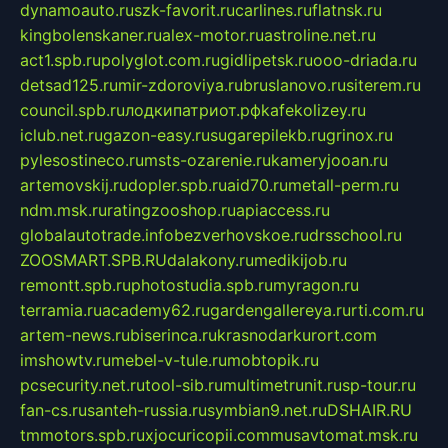
dynamoauto.ru
szk-favorit.ru
carlines.ru
flatnsk.ru
kingbolenskaner.ru
alex-motor.ru
astroline.net.ru
act1.spb.ru
polyglot.com.ru
gidlipetsk.ru
ooo-driada.ru
detsad125.ru
mir-zdoroviya.ru
bruslanovo.ru
siterem.ru
council.spb.ru
лодкипатриот.рф
kafekolizey.ru
iclub.net.ru
gazon-easy.ru
sugarepilekb.ru
grinox.ru
pylesostineco.ru
msts-ozarenie.ru
kameryjooan.ru
artemovskij.ru
dopler.spb.ru
aid70.ru
metall-perm.ru
ndm.msk.ru
ratingzooshop.ru
apiaccess.ru
globalautotrade.info
bezverhovskoe.ru
drsschool.ru
ZOOSMART.SPB.RU
dalakony.ru
medikijob.ru
remontt.spb.ru
photostudia.spb.ru
myragon.ru
terramia.ru
academy62.ru
gardengallereya.ru
rti.com.ru
artem-news.ru
biserinca.ru
krasnodarkurort.com
imshowtv.ru
mebel-v-tule.ru
mobtopik.ru
pcsecurity.net.ru
tool-sib.ru
multimetrunit.ru
sp-tour.ru
fan-cs.ru
santeh-russia.ru
symbian9.net.ru
DSHAIR.RU
tmmotors.spb.ru
xjocuricopii.com
musavtomat.msk.ru