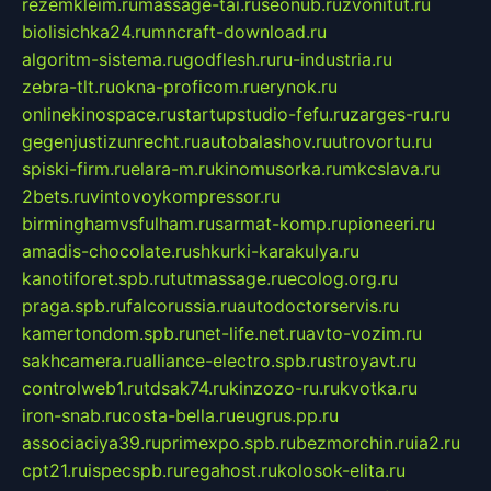
rezemkleim.ru
massage-tai.ru
seonub.ru
zvonitut.ru
biolisichka24.ru
mncraft-download.ru
algoritm-sistema.ru
godflesh.ru
ru-industria.ru
zebra-tlt.ru
okna-proficom.ru
erynok.ru
onlinekinospace.ru
startupstudio-fefu.ru
zarges-ru.ru
gegenjustizunrecht.ru
autobalashov.ru
utrovortu.ru
spiski-firm.ru
elara-m.ru
kinomusorka.ru
mkcslava.ru
2bets.ru
vintovoykompressor.ru
birminghamvsfulham.ru
sarmat-komp.ru
pioneeri.ru
amadis-chocolate.ru
shkurki-karakulya.ru
kanotiforet.spb.ru
tutmassage.ru
ecolog.org.ru
praga.spb.ru
falcorussia.ru
autodoctorservis.ru
kamertondom.spb.ru
net-life.net.ru
avto-vozim.ru
sakhcamera.ru
alliance-electro.spb.ru
stroyavt.ru
controlweb1.ru
tdsak74.ru
kinzozo-ru.ru
kvotka.ru
iron-snab.ru
costa-bella.ru
eugrus.pp.ru
associaciya39.ru
primexpo.spb.ru
bezmorchin.ru
ia2.ru
cpt21.ru
ispecspb.ru
regahost.ru
kolosok-elita.ru