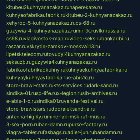
kitubeu2kuhnyanazakaz.ru
naperekate.ru
kuhnyaofabrikaufabrik.ru
kitubeu-2-kuhnyanazakaz.ru
xehyroo-5-kuhnyanazakaz.ru
cs-68.ru
guzywia-4-kuhnyanazakaz.ru
mir-tk.ru
vlknrussia.ru
cs68.ru
vladivostok-map.ru
video-seks.ru
bankaribi.ru
raszar.ru
vskrytie-zamkov-moskva113.ru
lipetsktelecom.ru
tovudyi4kuhnyanazakaz.ru
seksuzb.ru
guzywia4kuhnyanazakaz.ru
fabrikaofabrikaokuhny.ru
kuhnyaekuhnyaafabrika.ru
kuhnyaykuhnyayfabrika.ru
e-abis1c.ru
store-brawl-stars.ru
kts-services.ru
dark-sand.ru
sindika-01.ru
sp-life.ru
x-legion.ru
sib-archives.ru
e-abis-1-c.ru
sindika01.ru
venda-festival.ru
store-brawlstars.ru
dooraleksandria.ru
antenna-highly.ru
mine-lab-msk.ru
1-mus.ru
3-sex-porn.ru
ban-damn.ru
purse-factory.ru
viagra-tablet.ru
fasbags.ru
adler-jun.ru
bandamn.ru