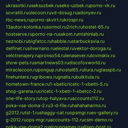
ukrasotki.ru
seksuzbek.ru
seks-uzbek.ru
porno-vk.ru
sovratili.ru
olecoon.ru
vd-dosug.ru
adonyev.ru
rbc-news.ru
porno-skvirt.ru
krospr.ru
13autor-kolonka.ru
sormol.ru
2rich.ru
hostel-65.ru
hostserve.ru
porno-na-russkom.ru
mishinlab.ru
neznobi.ru
bigfatcc.ru
habble.ru
starbucksvia.ru
delfinet.ru
silvernano.ru
elestal.ru
vektor-doroga.ru
velotrenajery.ru
pronso54.ru
lenasever.ru
lovinskix.ru
show-pets.ru
smartnews03.ru
discofoxworld.ru
miraclecoon.ru
pongup.ru
hostel65.ru
liura.ru
glasspb.ru
firehunters.ru
gribowo.ru
gnalis.ru
bulkitula.ru
hometown-france.ru
1-xbeticricetc-1-xbetti-5.ru
shop-garena.ru
cricetc-1-xbetr-1-xbetcc-2.ru
one-life-story.ru
top-halyava.ru
accounts112.ru
poka-vse-doma-2.ru
3-d-file.ru
hahahaharms.ru
g2012.ru
tst-1.ru
shaggy-cat.ru
opsmgr.ru
ev-gallery.ru
g-2012.ru
ops-mgr.ru
accounts-112.ru
csm-demo.ru
poka-vse-doma2.ru
airgungames.ru
allseo-host.ru