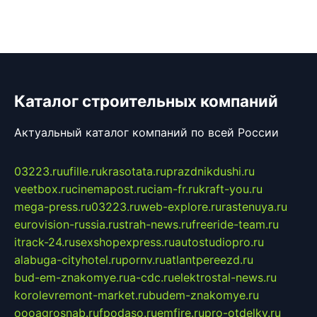
Каталог строительных компаний
Актуальный каталог компаний по всей России
03223.ru
ufille.ru
krasotata.ru
prazdnikdushi.ru
veetbox.ru
cinemapost.ru
ciam-fr.ru
kraft-you.ru
mega-press.ru
03223.ru
web-explore.ru
rastenuya.ru
eurovision-russia.ru
strah-news.ru
freeride-team.ru
itrack-24.ru
sexshopexpress.ru
autostudiopro.ru
alabuga-cityhotel.ru
pornv.ru
atlantpereezd.ru
bud-em-znakomye.ru
a-cdc.ru
elektrostal-news.ru
korolevremont-market.ru
budem-znakomye.ru
oooagrosnab.ru
fpodaso.ru
emfire.ru
pro-otdelky.ru