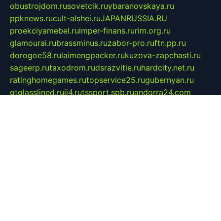
obustrojdom.ru
sovetcik.ru
ybaranovskaya.ru
ppknews.ru
cult-alshei.ru
JAPANRUSSIA.RU
proekciyamebel.ru
imper-finans.ru
rim.org.ru
glamourai.ru
brassminus.ru
zabor-pro.ru
ftn.pp.ru
dorogoe58.ru
laimengpacker.ru
kuzova-zapchasti.ru
sageerp.ru
taxodrom.ru
dsrazvitie.ru
hardcity.net.ru
ratinghomegames.ru
topservice25.ru
gubernyan.ru
gtglasslined.ru
ii4.ru
tssport.spb.ru
andorra24.com
blackwallstreet.ru
oboimos.ru
optim-doors.com.ru
ikuch.ru
nycr.org.ru
npa21.ru
vremya-ch.spb.ru
desert000.ru
ivtorgi.ru
ifiori.ru
catalog-statei.ru
dcv.org.ru
spetsmaster174.ru
ipkameryhiseeu.ru
dum26.ru
ruspol.spb.ru
fr-opendp.ru
kam-solnyshko.ru
cheyenne-arapaho.ru
sevzapmetal.spb.ru
ted-lapidus.spb.ru
parasite-eliminator.ru
sigma-complete.ru
modernworld.ru
dama-moda.ru
eholot-group.ru
sk-nvkz.ru
DRONGOLD.RU
democratia2.ru
i-farmer.ru
mass-sport.org