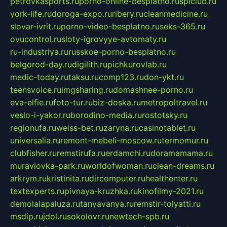
petrovkasports.ru
porno-online-besplatno.ru
splclub.ru
york-life.ru
doroga-expo.ru
ribery.ru
cleanmedicine.ru
slovar-ivrit.ru
porno-video-besplatno.ru
seks-365.ru
ovucontrol.ru
sloty-igrovyye-avtomaty.ru
ru-industriya.ru
russkoe-porno-besplatno.ru
belgorod-day.ru
digilith.ru
pichkurovlab.ru
medic-today.ru
taksu.ru
comp123.ru
don-ykt.ru
teensvoice.ru
imgsharing.ru
domashnee-porno.ru
eva-elfie.ru
foto-tur.ru
biz-doska.ru
metropoltravel.ru
veslo-i-yakor.ru
borodino-media.ru
rostotsky.ru
regionufa.ru
weiss-bet.ru
zaryna.ru
casinotablet.ru
universalia.ru
remont-mebeli-moscow.ru
termomur.ru
clubfisher.ru
remstirufa.ru
erdamchi.ru
doramamama.ru
muraviovka-park.ru
worldofwoman.ru
clean-dreams.ru
arkrym.ru
kristinita.ru
dircomputer.ru
healthenter.ru
textexperts.ru
pivnaya-kruzhka.ru
kinofilmy-2021.ru
demolalapaluza.ru
tanyavanya.ru
remstir-tolyatti.ru
msdip.ru
jdol.ru
sokolovr.ru
newtech-spb.ru