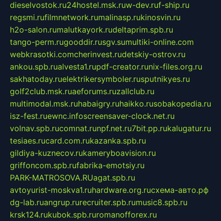
dieselvostok.ru
24hostel.msk.ru
w-dev.ru
f-ship.ru
regsmi.ru
filmnetwork.ru
malinasp.ru
kinosvin.ru
h2o-salon.ru
malutkayork.ru
deltaprim.spb.ru
tango-perm.ru
gooddir.ru
sgv.su
multiki-online.com
webkrasotki.com
cherinvest.ru
detskiy-ostrov.ru
ankou.spb.ru
alvesta1.ru
pdf-creator.ru
nix-files.org.ru
sakhatoday.ru
elektrikersymboler.ru
sputnikyes.ru
golf2club.msk.ru
aeforums.ru
zallclub.ru
multimodal.msk.ru
habaigry.ru
haikko.ru
sobakopedia.ru
isz-fest.ru
ewnc.info
screensaver-clock.net.ru
volnav.spb.ru
comnat.ru
npf.net.ru
7bit.pp.ru
kalugatur.ru
tesiaes.ru
card.com.ru
kazanka.spb.ru
gildiya-kuznecov.ru
kameryboavision.ru
griffoncom.spb.ru
fabrika-emotsiy.ru
PARK-MATROSOVA.RU
agat.spb.ru
avtoyurist-moskva1.ru
hardware.org.ru
схема-авто.рф
dg-lab.ru
angrup.ru
recruiter.spb.ru
music8.spb.ru
krsk124.ru
kubok.spb.ru
romanofforex.ru