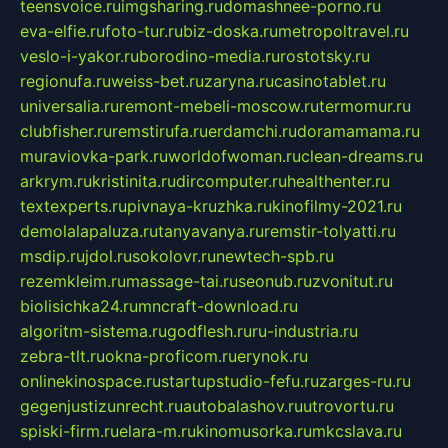
teensvoice.ru
imgsharing.ru
domashnee-porno.ru
eva-elfie.ru
foto-tur.ru
biz-doska.ru
metropoltravel.ru
veslo-i-yakor.ru
borodino-media.ru
rostotsky.ru
regionufa.ru
weiss-bet.ru
zaryna.ru
casinotablet.ru
universalia.ru
remont-mebeli-moscow.ru
termomur.ru
clubfisher.ru
remstirufa.ru
erdamchi.ru
doramamama.ru
muraviovka-park.ru
worldofwoman.ru
clean-dreams.ru
arkrym.ru
kristinita.ru
dircomputer.ru
healthenter.ru
textexperts.ru
pivnaya-kruzhka.ru
kinofilmy-2021.ru
demolalapaluza.ru
tanyavanya.ru
remstir-tolyatti.ru
msdip.ru
jdol.ru
sokolovr.ru
newtech-spb.ru
rezemkleim.ru
massage-tai.ru
seonub.ru
zvonitut.ru
biolisichka24.ru
mncraft-download.ru
algoritm-sistema.ru
godflesh.ru
ru-industria.ru
zebra-tlt.ru
okna-proficom.ru
erynok.ru
onlinekinospace.ru
startupstudio-fefu.ru
zarges-ru.ru
gegenjustizunrecht.ru
autobalashov.ru
utrovortu.ru
spiski-firm.ru
elara-m.ru
kinomusorka.ru
mkcslava.ru