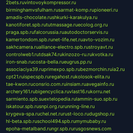
2bets.ru
vintovoykompressor.ru
birminghamvsfulham.ru
sarmat-komp.ru
pioneeri.ru
amadis-chocolate.ru
shkurki-karakulya.ru
kanotiforet.spb.ru
tutmassage.ru
ecolog.org.ru
praga.spb.ru
falcorussia.ru
autodoctorservis.ru
kamertondom.spb.ru
net-life.net.ru
avto-vozim.ru
sakhcamera.ru
alliance-electro.spb.ru
stroyavt.ru
controlweb1.ru
tdsak74.ru
kinzozo-ru.ru
kvotka.ru
iron-snab.ru
costa-bella.ru
eugrus.pp.ru
associaciya39.ru
primexpo.spb.ru
bezmorchin.ru
ia2.ru
cpt21.ru
ispecspb.ru
regahost.ru
kolosok-elita.ru
tae-kwon.ru
consrio.com.ru
insiam.ru
avegainfo.ru
archery161.ru
bigencyclica.ru
vlast16.ru
korru.net
sarmiento.spb.su
extelopedia.ru
lammin-suo.spb.ru
iskatour.spb.ru
snpi.org.ru
running-line.ru
krygeva-spa.ru
chel.net.ru
rust-loco.ru
dugshop.ru
hl-beta.spb.ru
school494.spb.ru
mymubaby.ru
epoha-metalband.ru
ngr.spb.ru
rusgosnews.com