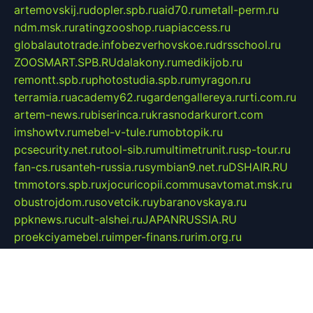
artemovskij.ru
dopler.spb.ru
aid70.ru
metall-perm.ru
ndm.msk.ru
ratingzooshop.ru
apiaccess.ru
globalautotrade.info
bezverhovskoe.ru
drsschool.ru
ZOOSMART.SPB.RU
dalakony.ru
medikijob.ru
remontt.spb.ru
photostudia.spb.ru
myragon.ru
terramia.ru
academy62.ru
gardengallereya.ru
rti.com.ru
artem-news.ru
biserinca.ru
krasnodarkurort.com
imshowtv.ru
mebel-v-tule.ru
mobtopik.ru
pcsecurity.net.ru
tool-sib.ru
multimetrunit.ru
sp-tour.ru
fan-cs.ru
santeh-russia.ru
symbian9.net.ru
DSHAIR.RU
tmmotors.spb.ru
xjocuricopii.com
musavtomat.msk.ru
obustrojdom.ru
sovetcik.ru
ybaranovskaya.ru
ppknews.ru
cult-alshei.ru
JAPANRUSSIA.RU
proekciyamebel.ru
imper-finans.ru
rim.org.ru
glamourai.ru
brassminus.ru
zabor-pro.ru
ftn.pp.ru
dorogoe58.ru
laimengpacker.ru
kuzova-zapchasti.ru
sageerp.ru
taxodrom.ru
dsrazvitie.ru
hardcity.net.ru
ratinghomegames.ru
topservice25.ru
gubernyan.ru