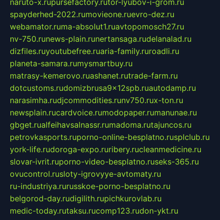
naruto-x.ru
pursefactory.ru
tor-lyubov-i-grom.ru
spayderhed-2022.ru
movieone.ru
evro-dez.ru
webamator.ru
ma-absolut1.ru
avtopomosch27.ru
nv-750.ru
news-plain.ru
nertansaga.ru
delanalad.ru
dizfiles.ru
youtubefree.ru
aria-family.ru
roadli.ru
planeta-samara.ru
mysmartbuy.ru
matrasy-kemerovo.ru
ashanet.ru
trade-farm.ru
dotcustoms.ru
domizbrusa9x12spb.ru
autodamp.ru
narasimha.ru
djcommodities.ru
nv750.ru
x-ton.ru
newsplain.ru
cardvoice.ru
modopaper.ru
manunae.ru
gbget.ru
alfeihavsalnassr.ru
madoma.ru
tajuncos.ru
petrovkasports.ru
porno-online-besplatno.ru
splclub.ru
york-life.ru
doroga-expo.ru
ribery.ru
cleanmedicine.ru
slovar-ivrit.ru
porno-video-besplatno.ru
seks-365.ru
ovucontrol.ru
sloty-igrovyye-avtomaty.ru
ru-industriya.ru
russkoe-porno-besplatno.ru
belgorod-day.ru
digilith.ru
pichkurovlab.ru
medic-today.ru
taksu.ru
comp123.ru
don-ykt.ru