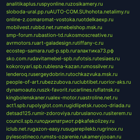
analitikaplus.ru
spyonline.ru
zosikamery.ru
sloboda-ural.pp.ru
AUTO-COM.SU
hohota.net
alimy.ru
online-z.com
aromat-vostoka.ru
otdelkaexp.ru
mobilvest.ru
bbd.net.ru
mebelshop.msk.ru
smp-forum.ru
bastion-td.ru
kosmoscreative.ru
avrmotors.ru
art-galadesign.ru
tiffany-c.ru
ecostep-samara.ru
d-p.spb.ru
галактика73.рф
sko.com.ru
davitamebel-spb.ru
fotsis.ru
tesiaes.ru
kokoroyari.spb.ru
blesna-kazan.ru
mossilver.ru
lenderoq.ru
sergeydobrin.ru
tochkazvuka.msk.ru
people-of-art.ru
bezzubova.ru
clubtibet.ru
orior-aks.ru
dynamoauto.ru
szk-favorit.ru
carlines.ru
flatnsk.ru
kingbolenskaner.ru
alex-motor.ru
astroline.net.ru
act1.spb.ru
polyglot.com.ru
gidlipetsk.ru
ooo-driada.ru
detsad125.ru
mir-zdoroviya.ru
bruslanovo.ru
siterem.ru
council.spb.ru
лодкипатриот.рф
kafekolizey.ru
iclub.net.ru
gazon-easy.ru
sugarepilekb.ru
grinox.ru
pylesostineco.ru
msts-ozarenie.ru
kameryjooan.ru