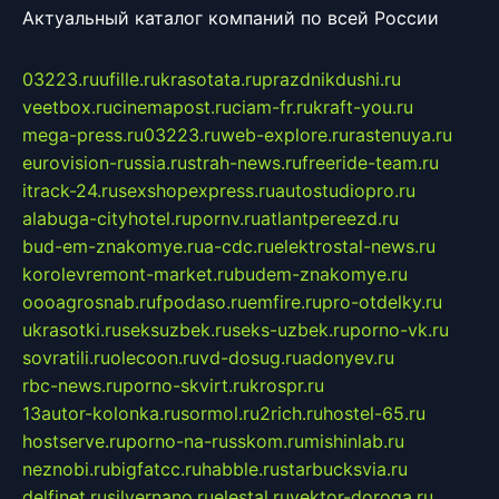
Актуальный каталог компаний по всей России
03223.ru
ufille.ru
krasotata.ru
prazdnikdushi.ru
veetbox.ru
cinemapost.ru
ciam-fr.ru
kraft-you.ru
mega-press.ru
03223.ru
web-explore.ru
rastenuya.ru
eurovision-russia.ru
strah-news.ru
freeride-team.ru
itrack-24.ru
sexshopexpress.ru
autostudiopro.ru
alabuga-cityhotel.ru
pornv.ru
atlantpereezd.ru
bud-em-znakomye.ru
a-cdc.ru
elektrostal-news.ru
korolevremont-market.ru
budem-znakomye.ru
oooagrosnab.ru
fpodaso.ru
emfire.ru
pro-otdelky.ru
ukrasotki.ru
seksuzbek.ru
seks-uzbek.ru
porno-vk.ru
sovratili.ru
olecoon.ru
vd-dosug.ru
adonyev.ru
rbc-news.ru
porno-skvirt.ru
krospr.ru
13autor-kolonka.ru
sormol.ru
2rich.ru
hostel-65.ru
hostserve.ru
porno-na-russkom.ru
mishinlab.ru
neznobi.ru
bigfatcc.ru
habble.ru
starbucksvia.ru
delfinet.ru
silvernano.ru
elestal.ru
vektor-doroga.ru