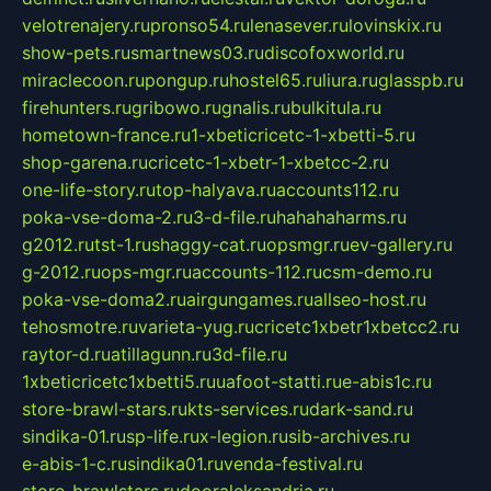
velotrenajery.ru
pronso54.ru
lenasever.ru
lovinskix.ru
show-pets.ru
smartnews03.ru
discofoxworld.ru
miraclecoon.ru
pongup.ru
hostel65.ru
liura.ru
glasspb.ru
firehunters.ru
gribowo.ru
gnalis.ru
bulkitula.ru
hometown-france.ru
1-xbeticricetc-1-xbetti-5.ru
shop-garena.ru
cricetc-1-xbetr-1-xbetcc-2.ru
one-life-story.ru
top-halyava.ru
accounts112.ru
poka-vse-doma-2.ru
3-d-file.ru
hahahaharms.ru
g2012.ru
tst-1.ru
shaggy-cat.ru
opsmgr.ru
ev-gallery.ru
g-2012.ru
ops-mgr.ru
accounts-112.ru
csm-demo.ru
poka-vse-doma2.ru
airgungames.ru
allseo-host.ru
tehosmotre.ru
varieta-yug.ru
cricetc1xbetr1xbetcc2.ru
raytor-d.ru
atillagunn.ru
3d-file.ru
1xbeticricetc1xbetti5.ru
uafoot-statti.ru
e-abis1c.ru
store-brawl-stars.ru
kts-services.ru
dark-sand.ru
sindika-01.ru
sp-life.ru
x-legion.ru
sib-archives.ru
e-abis-1-c.ru
sindika01.ru
venda-festival.ru