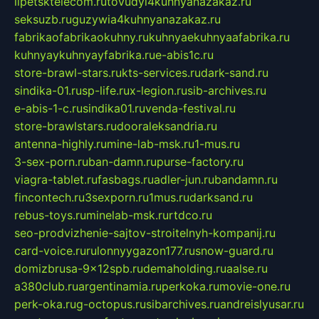
lipetsktelecom.ru
tovudyi4kuhnyanazakaz.ru
seksuzb.ru
guzywia4kuhnyanazakaz.ru
fabrikaofabrikaokuhny.ru
kuhnyaekuhnyaafabrika.ru
kuhnyaykuhnyayfabrika.ru
e-abis1c.ru
store-brawl-stars.ru
kts-services.ru
dark-sand.ru
sindika-01.ru
sp-life.ru
x-legion.ru
sib-archives.ru
e-abis-1-c.ru
sindika01.ru
venda-festival.ru
store-brawlstars.ru
dooraleksandria.ru
antenna-highly.ru
mine-lab-msk.ru
1-mus.ru
3-sex-porn.ru
ban-damn.ru
purse-factory.ru
viagra-tablet.ru
fasbags.ru
adler-jun.ru
bandamn.ru
fincontech.ru
3sexporn.ru
1mus.ru
darksand.ru
rebus-toys.ru
minelab-msk.ru
rtdco.ru
seo-prodvizhenie-sajtov-stroitelnyh-kompanij.ru
card-voice.ru
rulonnyygazon177.ru
snow-guard.ru
domizbrusa-9x12spb.ru
demaholding.ru
aalse.ru
a380club.ru
argentinamia.ru
perkoka.ru
movie-one.ru
perk-oka.ru
g-octopus.ru
sibarchives.ru
andreislyusar.ru