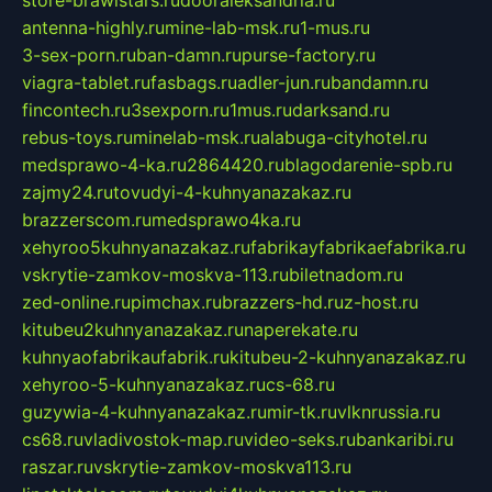
store-brawlstars.ru
dooraleksandria.ru
antenna-highly.ru
mine-lab-msk.ru
1-mus.ru
3-sex-porn.ru
ban-damn.ru
purse-factory.ru
viagra-tablet.ru
fasbags.ru
adler-jun.ru
bandamn.ru
fincontech.ru
3sexporn.ru
1mus.ru
darksand.ru
rebus-toys.ru
minelab-msk.ru
alabuga-cityhotel.ru
medsprawo-4-ka.ru
2864420.ru
blagodarenie-spb.ru
zajmy24.ru
tovudyi-4-kuhnyanazakaz.ru
brazzerscom.ru
medsprawo4ka.ru
xehyroo5kuhnyanazakaz.ru
fabrikayfabrikaefabrika.ru
vskrytie-zamkov-moskva-113.ru
biletnadom.ru
zed-online.ru
pimchax.ru
brazzers-hd.ru
z-host.ru
kitubeu2kuhnyanazakaz.ru
naperekate.ru
kuhnyaofabrikaufabrik.ru
kitubeu-2-kuhnyanazakaz.ru
xehyroo-5-kuhnyanazakaz.ru
cs-68.ru
guzywia-4-kuhnyanazakaz.ru
mir-tk.ru
vlknrussia.ru
cs68.ru
vladivostok-map.ru
video-seks.ru
bankaribi.ru
raszar.ru
vskrytie-zamkov-moskva113.ru