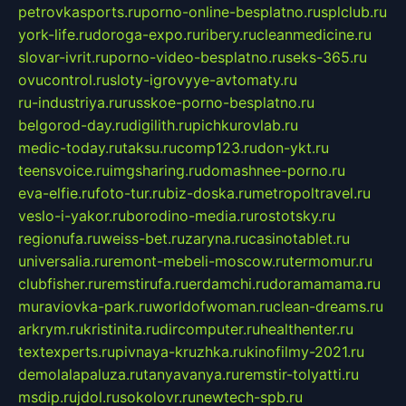
petrovkasports.ru
porno-online-besplatno.ru
splclub.ru
york-life.ru
doroga-expo.ru
ribery.ru
cleanmedicine.ru
slovar-ivrit.ru
porno-video-besplatno.ru
seks-365.ru
ovucontrol.ru
sloty-igrovyye-avtomaty.ru
ru-industriya.ru
russkoe-porno-besplatno.ru
belgorod-day.ru
digilith.ru
pichkurovlab.ru
medic-today.ru
taksu.ru
comp123.ru
don-ykt.ru
teensvoice.ru
imgsharing.ru
domashnee-porno.ru
eva-elfie.ru
foto-tur.ru
biz-doska.ru
metropoltravel.ru
veslo-i-yakor.ru
borodino-media.ru
rostotsky.ru
regionufa.ru
weiss-bet.ru
zaryna.ru
casinotablet.ru
universalia.ru
remont-mebeli-moscow.ru
termomur.ru
clubfisher.ru
remstirufa.ru
erdamchi.ru
doramamama.ru
muraviovka-park.ru
worldofwoman.ru
clean-dreams.ru
arkrym.ru
kristinita.ru
dircomputer.ru
healthenter.ru
textexperts.ru
pivnaya-kruzhka.ru
kinofilmy-2021.ru
demolalapaluza.ru
tanyavanya.ru
remstir-tolyatti.ru
msdip.ru
jdol.ru
sokolovr.ru
newtech-spb.ru