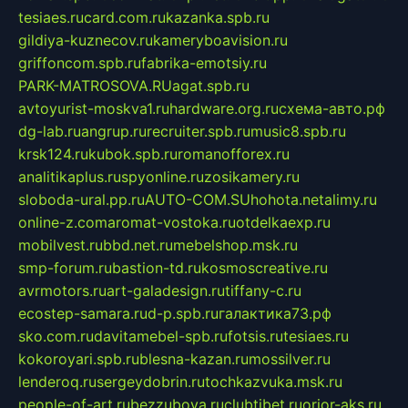
tesiaes.ru
card.com.ru
kazanka.spb.ru
gildiya-kuznecov.ru
kameryboavision.ru
griffoncom.spb.ru
fabrika-emotsiy.ru
PARK-MATROSOVA.RU
agat.spb.ru
avtoyurist-moskva1.ru
hardware.org.ru
схема-авто.рф
dg-lab.ru
angrup.ru
recruiter.spb.ru
music8.spb.ru
krsk124.ru
kubok.spb.ru
romanofforex.ru
analitikaplus.ru
spyonline.ru
zosikamery.ru
sloboda-ural.pp.ru
AUTO-COM.SU
hohota.net
alimy.ru
online-z.com
aromat-vostoka.ru
otdelkaexp.ru
mobilvest.ru
bbd.net.ru
mebelshop.msk.ru
smp-forum.ru
bastion-td.ru
kosmoscreative.ru
avrmotors.ru
art-galadesign.ru
tiffany-c.ru
ecostep-samara.ru
d-p.spb.ru
галактика73.рф
sko.com.ru
davitamebel-spb.ru
fotsis.ru
tesiaes.ru
kokoroyari.spb.ru
blesna-kazan.ru
mossilver.ru
lenderoq.ru
sergeydobrin.ru
tochkazvuka.msk.ru
people-of-art.ru
bezzubova.ru
clubtibet.ru
orior-aks.ru