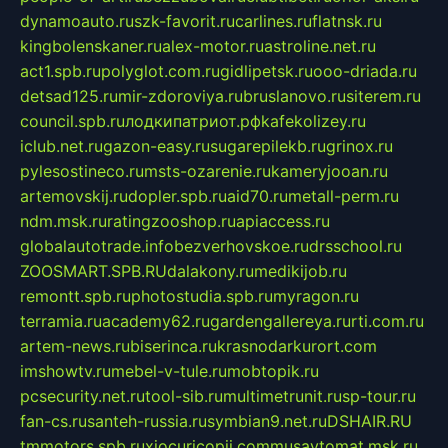
dynamoauto.ru
szk-favorit.ru
carlines.ru
flatnsk.ru
kingbolenskaner.ru
alex-motor.ru
astroline.net.ru
act1.spb.ru
polyglot.com.ru
gidlipetsk.ru
ooo-driada.ru
detsad125.ru
mir-zdoroviya.ru
bruslanovo.ru
siterem.ru
council.spb.ru
лодкипатриот.рф
kafekolizey.ru
iclub.net.ru
gazon-easy.ru
sugarepilekb.ru
grinox.ru
pylesostineco.ru
msts-ozarenie.ru
kameryjooan.ru
artemovskij.ru
dopler.spb.ru
aid70.ru
metall-perm.ru
ndm.msk.ru
ratingzooshop.ru
apiaccess.ru
globalautotrade.info
bezverhovskoe.ru
drsschool.ru
ZOOSMART.SPB.RU
dalakony.ru
medikijob.ru
remontt.spb.ru
photostudia.spb.ru
myragon.ru
terramia.ru
academy62.ru
gardengallereya.ru
rti.com.ru
artem-news.ru
biserinca.ru
krasnodarkurort.com
imshowtv.ru
mebel-v-tule.ru
mobtopik.ru
pcsecurity.net.ru
tool-sib.ru
multimetrunit.ru
sp-tour.ru
fan-cs.ru
santeh-russia.ru
symbian9.net.ru
DSHAIR.RU
tmmotors.spb.ru
xjocuricopii.com
musavtomat.msk.ru