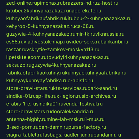
zed-online.ru
pimchax.ru
brazzers-hd.ru
z-host.ru
kitubeu2kuhnyanazakaz.ru
naperekate.ru
kuhnyaofabrikaufabrik.ru
kitubeu-2-kuhnyanazakaz.ru
xehyroo-5-kuhnyanazakaz.ru
cs-68.ru
guzywia-4-kuhnyanazakaz.ru
mir-tk.ru
vlknrussia.ru
cs68.ru
vladivostok-map.ru
video-seks.ru
bankaribi.ru
raszar.ru
vskrytie-zamkov-moskva113.ru
lipetsktelecom.ru
tovudyi4kuhnyanazakaz.ru
seksuzb.ru
guzywia4kuhnyanazakaz.ru
fabrikaofabrikaokuhny.ru
kuhnyaekuhnyaafabrika.ru
kuhnyaykuhnyayfabrika.ru
e-abis1c.ru
store-brawl-stars.ru
kts-services.ru
dark-sand.ru
sindika-01.ru
sp-life.ru
x-legion.ru
sib-archives.ru
e-abis-1-c.ru
sindika01.ru
venda-festival.ru
store-brawlstars.ru
dooraleksandria.ru
antenna-highly.ru
mine-lab-msk.ru
1-mus.ru
3-sex-porn.ru
ban-damn.ru
purse-factory.ru
viagra-tablet.ru
fasbags.ru
adler-jun.ru
bandamn.ru