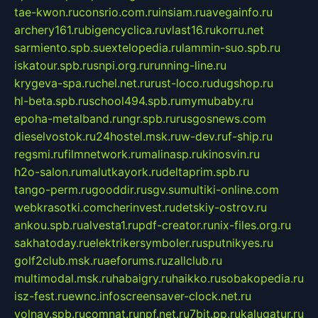
tae-kwon.ru
consrio.com.ru
insiam.ru
avegainfo.ru
archery161.ru
bigencyclica.ru
vlast16.ru
korru.net
sarmiento.spb.su
extelopedia.ru
lammin-suo.spb.ru
iskatour.spb.ru
snpi.org.ru
running-line.ru
krygeva-spa.ru
chel.net.ru
rust-loco.ru
dugshop.ru
hl-beta.spb.ru
school494.spb.ru
mymubaby.ru
epoha-metalband.ru
ngr.spb.ru
rusgosnews.com
dieselvostok.ru
24hostel.msk.ru
w-dev.ru
f-ship.ru
regsmi.ru
filmnetwork.ru
malinasp.ru
kinosvin.ru
h2o-salon.ru
malutkayork.ru
deltaprim.spb.ru
tango-perm.ru
gooddir.ru
sgv.su
multiki-online.com
webkrasotki.com
cherinvest.ru
detskiy-ostrov.ru
ankou.spb.ru
alvesta1.ru
pdf-creator.ru
nix-files.org.ru
sakhatoday.ru
elektrikersymboler.ru
sputnikyes.ru
golf2club.msk.ru
aeforums.ru
zallclub.ru
multimodal.msk.ru
habaigry.ru
haikko.ru
sobakopedia.ru
isz-fest.ru
ewnc.info
screensaver-clock.net.ru
volnav.spb.ru
comnat.ru
npf.net.ru
7bit.pp.ru
kalugatur.ru