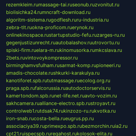
rezemkleim.ru
massage-tai.ru
seonub.ru
zvonitut.ru
biolisichka24.ru
mncraft-download.ru
algoritm-sistema.ru
godflesh.ru
ru-industria.ru
zebra-tlt.ru
okna-proficom.ru
erynok.ru
onlinekinospace.ru
startupstudio-fefu.ru
zarges-ru.ru
gegenjustizunrecht.ru
autobalashov.ru
utrovortu.ru
spiski-firm.ru
elara-m.ru
kinomusorka.ru
mkcslava.ru
2bets.ru
vintovoykompressor.ru
birminghamvsfulham.ru
sarmat-komp.ru
pioneeri.ru
amadis-chocolate.ru
shkurki-karakulya.ru
kanotiforet.spb.ru
tutmassage.ru
ecolog.org.ru
praga.spb.ru
falcorussia.ru
autodoctorservis.ru
kamertondom.spb.ru
net-life.net.ru
avto-vozim.ru
sakhcamera.ru
alliance-electro.spb.ru
stroyavt.ru
controlweb1.ru
tdsak74.ru
kinzozo-ru.ru
kvotka.ru
iron-snab.ru
costa-bella.ru
eugrus.pp.ru
associaciya39.ru
primexpo.spb.ru
bezmorchin.ru
ia2.ru
cpt21.ru
ispecspb.ru
regahost.ru
kolosok-elita.ru