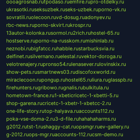
oooagrosnab.ru
fpodaso.ru
emfire.ru
pro-otdelky.ru
ukrasotki.ru
seksuzbek.ru
seks-uzbek.ru
porno-vk.ru
sovratili.ru
olecoon.ru
vd-dosug.ru
adonyev.ru
rbc-news.ru
porno-skvirt.ru
krospr.ru
13autor-kolonka.ru
sormol.ru
2rich.ru
hostel-65.ru
hostserve.ru
porno-na-russkom.ru
mishinlab.ru
neznobi.ru
bigfatcc.ru
habble.ru
starbucksvia.ru
delfinet.ru
silvernano.ru
elestal.ru
vektor-doroga.ru
velotrenajery.ru
pronso54.ru
lenasever.ru
lovinskix.ru
show-pets.ru
smartnews03.ru
discofoxworld.ru
miraclecoon.ru
pongup.ru
hostel65.ru
liura.ru
glasspb.ru
firehunters.ru
gribowo.ru
gnalis.ru
bulkitula.ru
hometown-france.ru
1-xbeticricetc-1-xbetti-5.ru
shop-garena.ru
cricetc-1-xbetr-1-xbetcc-2.ru
one-life-story.ru
top-halyava.ru
accounts112.ru
poka-vse-doma-2.ru
3-d-file.ru
hahahaharms.ru
g2012.ru
tst-1.ru
shaggy-cat.ru
opsmgr.ru
ev-gallery.ru
g-2012.ru
ops-mgr.ru
accounts-112.ru
csm-demo.ru