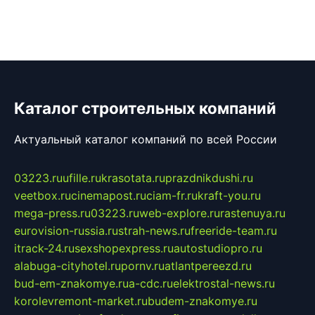
Каталог строительных компаний
Актуальный каталог компаний по всей России
03223.ru
ufille.ru
krasotata.ru
prazdnikdushi.ru
veetbox.ru
cinemapost.ru
ciam-fr.ru
kraft-you.ru
mega-press.ru
03223.ru
web-explore.ru
rastenuya.ru
eurovision-russia.ru
strah-news.ru
freeride-team.ru
itrack-24.ru
sexshopexpress.ru
autostudiopro.ru
alabuga-cityhotel.ru
pornv.ru
atlantpereezd.ru
bud-em-znakomye.ru
a-cdc.ru
elektrostal-news.ru
korolevremont-market.ru
budem-znakomye.ru