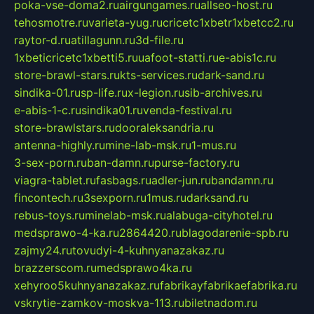
poka-vse-doma2.ru
airgungames.ru
allseo-host.ru
tehosmotre.ru
varieta-yug.ru
cricetc1xbetr1xbetcc2.ru
raytor-d.ru
atillagunn.ru
3d-file.ru
1xbeticricetc1xbetti5.ru
uafoot-statti.ru
e-abis1c.ru
store-brawl-stars.ru
kts-services.ru
dark-sand.ru
sindika-01.ru
sp-life.ru
x-legion.ru
sib-archives.ru
e-abis-1-c.ru
sindika01.ru
venda-festival.ru
store-brawlstars.ru
dooraleksandria.ru
antenna-highly.ru
mine-lab-msk.ru
1-mus.ru
3-sex-porn.ru
ban-damn.ru
purse-factory.ru
viagra-tablet.ru
fasbags.ru
adler-jun.ru
bandamn.ru
fincontech.ru
3sexporn.ru
1mus.ru
darksand.ru
rebus-toys.ru
minelab-msk.ru
alabuga-cityhotel.ru
medsprawo-4-ka.ru
2864420.ru
blagodarenie-spb.ru
zajmy24.ru
tovudyi-4-kuhnyanazakaz.ru
brazzerscom.ru
medsprawo4ka.ru
xehyroo5kuhnyanazakaz.ru
fabrikayfabrikaefabrika.ru
vskrytie-zamkov-moskva-113.ru
biletnadom.ru