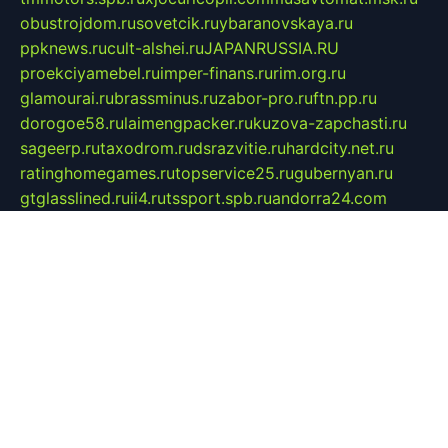
obustrojdom.ru
sovetcik.ru
ybaranovskaya.ru
ppknews.ru
cult-alshei.ru
JAPANRUSSIA.RU
proekciyamebel.ru
imper-finans.ru
rim.org.ru
glamourai.ru
brassminus.ru
zabor-pro.ru
ftn.pp.ru
dorogoe58.ru
laimengpacker.ru
kuzova-zapchasti.ru
sageerp.ru
taxodrom.ru
dsrazvitie.ru
hardcity.net.ru
ratinghomegames.ru
topservice25.ru
gubernyan.ru
gtglasslined.ru
ii4.ru
tssport.spb.ru
andorra24.com
blackwallstreet.ru
oboimos.ru
optim-doors.com.ru
ikuch.ru
nycr.org.ru
npa21.ru
vremya-ch.spb.ru
desert000.ru
ivtorgi.ru
ifiori.ru
catalog-statei.ru
dcv.org.ru
spetsmaster174.ru
ipkameryhiseeu.ru
dum26.ru
ruspol.spb.ru
fr-opendp.ru
kam-solnyshko.ru
cheyenne-arapaho.ru
sevzapmetal.spb.ru
ted-lapidus.spb.ru
parasite-eliminator.ru
sigma-complete.ru
modernworld.ru
dama-moda.ru
eholot-group.ru
sk-nvkz.ru
DRONGOLD.RU
democratia2.ru
i-farmer.ru
mass-sport.org