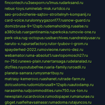
fincontech.ru
3sexporn.ru
1mus.ru
darksand.ru
rebus-toys.ru
minelab-msk.ru
rtdco.ru
seo-prodvizhenie-sajtov-stroitelnyh-kompanij.ru
card-voice.ru
rulonnyygazon177.ru
snow-guard.ru
domizbrusa-9x12spb.ru
demaholding.ru
aalse.ru
a380club.ru
argentinamia.ru
perkoka.ru
movie-one.ru
perk-oka.ru
g-octopus.ru
sibarchives.ru
andreislyusar.ru
naruto-x.ru
pursefactory.ru
tor-lyubov-i-grom.ru
spayderhed-2022.ru
movieone.ru
evro-dez.ru
webamator.ru
ma-absolut1.ru
avtopomosch27.ru
nv-750.ru
news-plain.ru
nertansaga.ru
delanalad.ru
dizfiles.ru
youtubefree.ru
aria-family.ru
roadli.ru
planeta-samara.ru
mysmartbuy.ru
matrasy-kemerovo.ru
ashanet.ru
trade-farm.ru
dotcustoms.ru
domizbrusa9x12spb.ru
autodamp.ru
narasimha.ru
djcommodities.ru
nv750.ru
x-ton.ru
newsplain.ru
cardvoice.ru
modopaper.ru
manunae.ru
gbget.ru
alfeihavsalnassr.ru
madoma.ru
tajuncos.ru