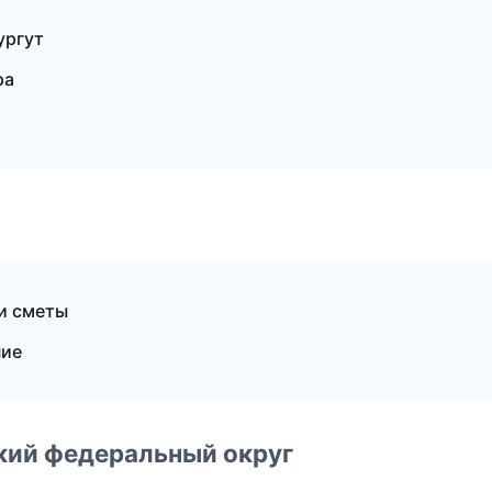
ургут
ра
и сметы
ние
ский федеральный округ