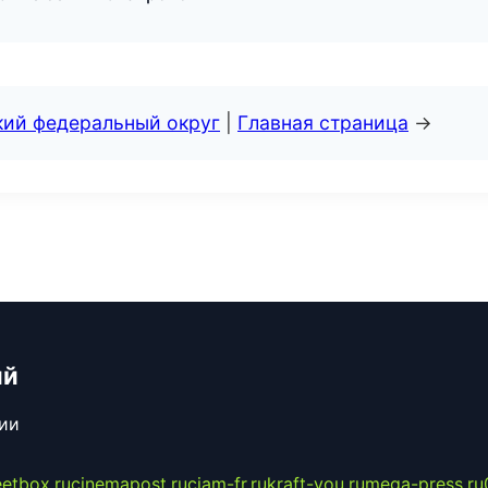
кий федеральный округ
|
Главная страница
→
ий
сии
eetbox.ru
cinemapost.ru
ciam-fr.ru
kraft-you.ru
mega-press.ru