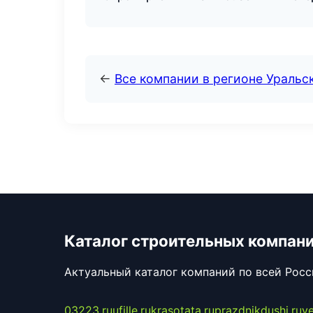
←
Все компании в регионе Уральс
Каталог строительных компан
Актуальный каталог компаний по всей Рос
03223.ru
ufille.ru
krasotata.ru
prazdnikdushi.ru
v