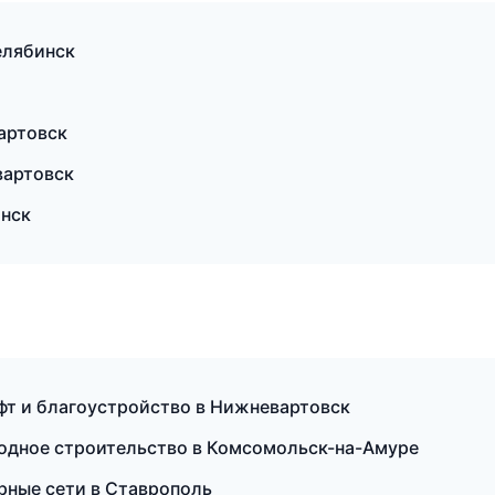
елябинск
артовск
артовск
инск
т и благоустройство в Нижневартовск
одное строительство в Комсомольск-на-Амуре
рные сети в Ставрополь