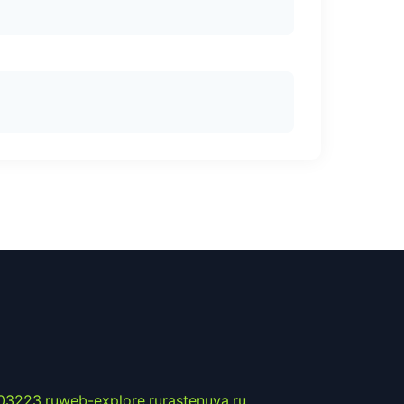
03223.ru
web-explore.ru
rastenuya.ru