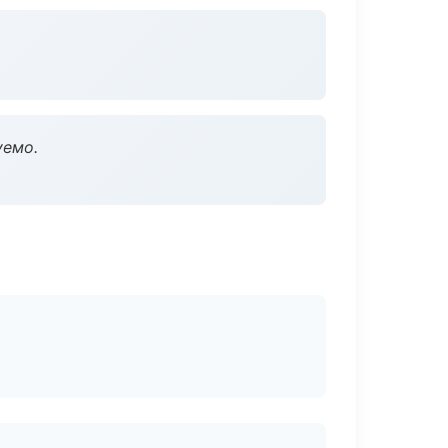
уемо.