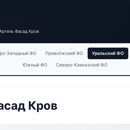
х компаний
Артель Фасад Кров
ро-Западный ФО
Приволжский ФО
Уральский ФО
Южный ФО
Северо-Кавказский ФО
асад Кров