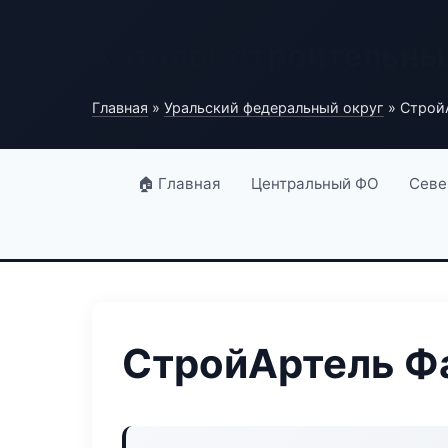
Каталог строительны
Главная
»
Уральский федеральный округ
» Строй
🏠 Главная
Центральный ФО
Севе
СтройАртель Ф