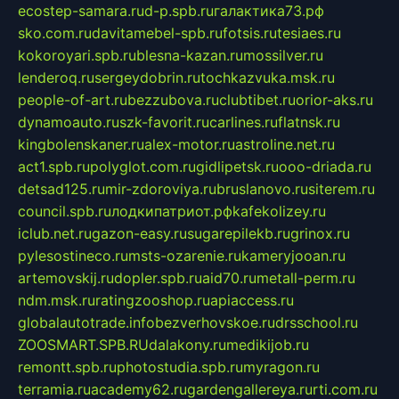
ecostep-samara.ru
d-p.spb.ru
галактика73.рф
sko.com.ru
davitamebel-spb.ru
fotsis.ru
tesiaes.ru
kokoroyari.spb.ru
blesna-kazan.ru
mossilver.ru
lenderoq.ru
sergeydobrin.ru
tochkazvuka.msk.ru
people-of-art.ru
bezzubova.ru
clubtibet.ru
orior-aks.ru
dynamoauto.ru
szk-favorit.ru
carlines.ru
flatnsk.ru
kingbolenskaner.ru
alex-motor.ru
astroline.net.ru
act1.spb.ru
polyglot.com.ru
gidlipetsk.ru
ooo-driada.ru
detsad125.ru
mir-zdoroviya.ru
bruslanovo.ru
siterem.ru
council.spb.ru
лодкипатриот.рф
kafekolizey.ru
iclub.net.ru
gazon-easy.ru
sugarepilekb.ru
grinox.ru
pylesostineco.ru
msts-ozarenie.ru
kameryjooan.ru
artemovskij.ru
dopler.spb.ru
aid70.ru
metall-perm.ru
ndm.msk.ru
ratingzooshop.ru
apiaccess.ru
globalautotrade.info
bezverhovskoe.ru
drsschool.ru
ZOOSMART.SPB.RU
dalakony.ru
medikijob.ru
remontt.spb.ru
photostudia.spb.ru
myragon.ru
terramia.ru
academy62.ru
gardengallereya.ru
rti.com.ru