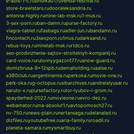
e-abis-1-c.ru
sindika01.ru
venda-festival.ru
store-brawlstars.ru
dooraleksandria.ru
antenna-highly.ru
mine-lab-msk.ru
1-mus.ru
3-sex-porn.ru
ban-damn.ru
purse-factory.ru
viagra-tablet.ru
fasbags.ru
adler-jun.ru
bandamn.ru
fincontech.ru
3sexporn.ru
1mus.ru
darksand.ru
rebus-toys.ru
minelab-msk.ru
rtdco.ru
seo-prodvizhenie-sajtov-stroitelnyh-kompanij.ru
card-voice.ru
rulonnyygazon177.ru
snow-guard.ru
domizbrusa-9x12spb.ru
demaholding.ru
aalse.ru
a380club.ru
argentinamia.ru
perkoka.ru
movie-one.ru
perk-oka.ru
g-octopus.ru
sibarchives.ru
andreislyusar.ru
naruto-x.ru
pursefactory.ru
tor-lyubov-i-grom.ru
spayderhed-2022.ru
movieone.ru
evro-dez.ru
webamator.ru
ma-absolut1.ru
avtopomosch27.ru
nv-750.ru
news-plain.ru
nertansaga.ru
delanalad.ru
dizfiles.ru
youtubefree.ru
aria-family.ru
roadli.ru
planeta-samara.ru
mysmartbuy.ru