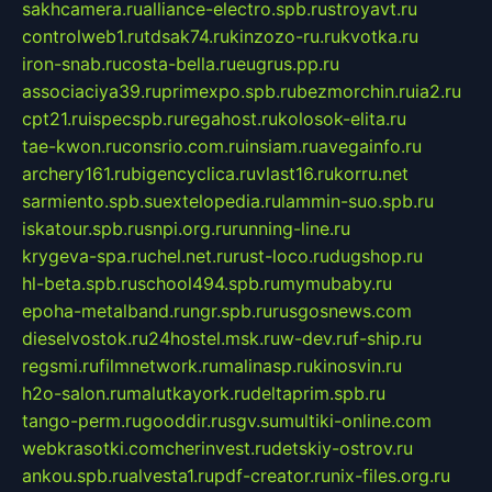
sakhcamera.ru
alliance-electro.spb.ru
stroyavt.ru
controlweb1.ru
tdsak74.ru
kinzozo-ru.ru
kvotka.ru
iron-snab.ru
costa-bella.ru
eugrus.pp.ru
associaciya39.ru
primexpo.spb.ru
bezmorchin.ru
ia2.ru
cpt21.ru
ispecspb.ru
regahost.ru
kolosok-elita.ru
tae-kwon.ru
consrio.com.ru
insiam.ru
avegainfo.ru
archery161.ru
bigencyclica.ru
vlast16.ru
korru.net
sarmiento.spb.su
extelopedia.ru
lammin-suo.spb.ru
iskatour.spb.ru
snpi.org.ru
running-line.ru
krygeva-spa.ru
chel.net.ru
rust-loco.ru
dugshop.ru
hl-beta.spb.ru
school494.spb.ru
mymubaby.ru
epoha-metalband.ru
ngr.spb.ru
rusgosnews.com
dieselvostok.ru
24hostel.msk.ru
w-dev.ru
f-ship.ru
regsmi.ru
filmnetwork.ru
malinasp.ru
kinosvin.ru
h2o-salon.ru
malutkayork.ru
deltaprim.spb.ru
tango-perm.ru
gooddir.ru
sgv.su
multiki-online.com
webkrasotki.com
cherinvest.ru
detskiy-ostrov.ru
ankou.spb.ru
alvesta1.ru
pdf-creator.ru
nix-files.org.ru