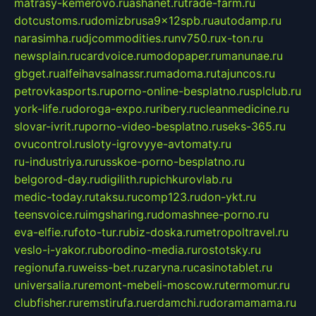
matrasy-kemerovo.ru
ashanet.ru
trade-farm.ru
dotcustoms.ru
domizbrusa9x12spb.ru
autodamp.ru
narasimha.ru
djcommodities.ru
nv750.ru
x-ton.ru
newsplain.ru
cardvoice.ru
modopaper.ru
manunae.ru
gbget.ru
alfeihavsalnassr.ru
madoma.ru
tajuncos.ru
petrovkasports.ru
porno-online-besplatno.ru
splclub.ru
york-life.ru
doroga-expo.ru
ribery.ru
cleanmedicine.ru
slovar-ivrit.ru
porno-video-besplatno.ru
seks-365.ru
ovucontrol.ru
sloty-igrovyye-avtomaty.ru
ru-industriya.ru
russkoe-porno-besplatno.ru
belgorod-day.ru
digilith.ru
pichkurovlab.ru
medic-today.ru
taksu.ru
comp123.ru
don-ykt.ru
teensvoice.ru
imgsharing.ru
domashnee-porno.ru
eva-elfie.ru
foto-tur.ru
biz-doska.ru
metropoltravel.ru
veslo-i-yakor.ru
borodino-media.ru
rostotsky.ru
regionufa.ru
weiss-bet.ru
zaryna.ru
casinotablet.ru
universalia.ru
remont-mebeli-moscow.ru
termomur.ru
clubfisher.ru
remstirufa.ru
erdamchi.ru
doramamama.ru