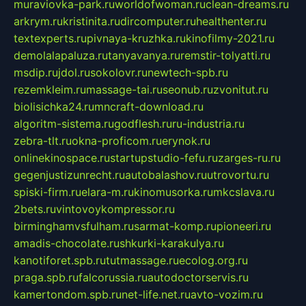
muraviovka-park.ru
worldofwoman.ru
clean-dreams.ru
arkrym.ru
kristinita.ru
dircomputer.ru
healthenter.ru
textexperts.ru
pivnaya-kruzhka.ru
kinofilmy-2021.ru
demolalapaluza.ru
tanyavanya.ru
remstir-tolyatti.ru
msdip.ru
jdol.ru
sokolovr.ru
newtech-spb.ru
rezemkleim.ru
massage-tai.ru
seonub.ru
zvonitut.ru
biolisichka24.ru
mncraft-download.ru
algoritm-sistema.ru
godflesh.ru
ru-industria.ru
zebra-tlt.ru
okna-proficom.ru
erynok.ru
onlinekinospace.ru
startupstudio-fefu.ru
zarges-ru.ru
gegenjustizunrecht.ru
autobalashov.ru
utrovortu.ru
spiski-firm.ru
elara-m.ru
kinomusorka.ru
mkcslava.ru
2bets.ru
vintovoykompressor.ru
birminghamvsfulham.ru
sarmat-komp.ru
pioneeri.ru
amadis-chocolate.ru
shkurki-karakulya.ru
kanotiforet.spb.ru
tutmassage.ru
ecolog.org.ru
praga.spb.ru
falcorussia.ru
autodoctorservis.ru
kamertondom.spb.ru
net-life.net.ru
avto-vozim.ru