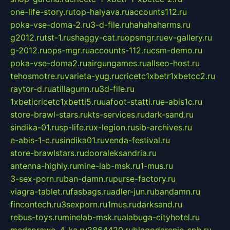
one-life-story.ru
top-halyava.ru
accounts112.ru
poka-vse-doma-2.ru
3-d-file.ru
hahahaharms.ru
g2012.ru
tst-1.ru
shaggy-cat.ru
opsmgr.ru
ev-gallery.ru
g-2012.ru
ops-mgr.ru
accounts-112.ru
csm-demo.ru
poka-vse-doma2.ru
airgungames.ru
allseo-host.ru
tehosmotre.ru
varieta-yug.ru
cricetc1xbetr1xbetcc2.ru
raytor-d.ru
atillagunn.ru
3d-file.ru
1xbeticricetc1xbetti5.ru
uafoot-statti.ru
e-abis1c.ru
store-brawl-stars.ru
kts-services.ru
dark-sand.ru
sindika-01.ru
sp-life.ru
x-legion.ru
sib-archives.ru
e-abis-1-c.ru
sindika01.ru
venda-festival.ru
store-brawlstars.ru
dooraleksandria.ru
antenna-highly.ru
mine-lab-msk.ru
1-mus.ru
3-sex-porn.ru
ban-damn.ru
purse-factory.ru
viagra-tablet.ru
fasbags.ru
adler-jun.ru
bandamn.ru
fincontech.ru
3sexporn.ru
1mus.ru
darksand.ru
rebus-toys.ru
minelab-msk.ru
alabuga-cityhotel.ru