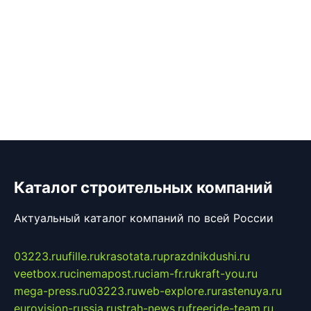
Каталог строительных компаний
Актуальный каталог компаний по всей России
03223.ru
ufille.ru
krasotata.ru
prazdnikdushi.ru
veetbox.ru
cinemapost.ru
ciam-fr.ru
kraft-you.ru
mega-press.ru
03223.ru
web-explore.ru
rastenuya.ru
eurovision-russia.ru
strah-news.ru
freeride-team.ru