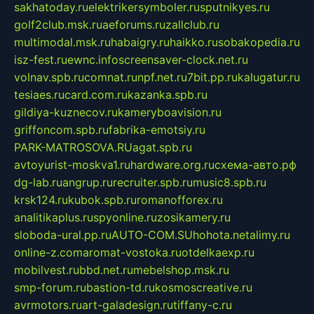
sakhatoday.ru
elektrikersymboler.ru
sputnikyes.ru
golf2club.msk.ru
aeforums.ru
zallclub.ru
multimodal.msk.ru
habaigry.ru
haikko.ru
sobakopedia.ru
isz-fest.ru
ewnc.info
screensaver-clock.net.ru
volnav.spb.ru
comnat.ru
npf.net.ru
7bit.pp.ru
kalugatur.ru
tesiaes.ru
card.com.ru
kazanka.spb.ru
gildiya-kuznecov.ru
kameryboavision.ru
griffoncom.spb.ru
fabrika-emotsiy.ru
PARK-MATROSOVA.RU
agat.spb.ru
avtoyurist-moskva1.ru
hardware.org.ru
схема-авто.рф
dg-lab.ru
angrup.ru
recruiter.spb.ru
music8.spb.ru
krsk124.ru
kubok.spb.ru
romanofforex.ru
analitikaplus.ru
spyonline.ru
zosikamery.ru
sloboda-ural.pp.ru
AUTO-COM.SU
hohota.net
alimy.ru
online-z.com
aromat-vostoka.ru
otdelkaexp.ru
mobilvest.ru
bbd.net.ru
mebelshop.msk.ru
smp-forum.ru
bastion-td.ru
kosmoscreative.ru
avrmotors.ru
art-galadesign.ru
tiffany-c.ru