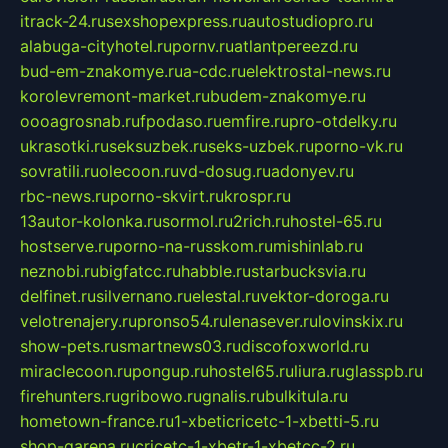
itrack-24.ru
sexshopexpress.ru
autostudiopro.ru
alabuga-cityhotel.ru
pornv.ru
atlantpereezd.ru
bud-em-znakomye.ru
a-cdc.ru
elektrostal-news.ru
korolevremont-market.ru
budem-znakomye.ru
oooagrosnab.ru
fpodaso.ru
emfire.ru
pro-otdelky.ru
ukrasotki.ru
seksuzbek.ru
seks-uzbek.ru
porno-vk.ru
sovratili.ru
olecoon.ru
vd-dosug.ru
adonyev.ru
rbc-news.ru
porno-skvirt.ru
krospr.ru
13autor-kolonka.ru
sormol.ru
2rich.ru
hostel-65.ru
hostserve.ru
porno-na-russkom.ru
mishinlab.ru
neznobi.ru
bigfatcc.ru
habble.ru
starbucksvia.ru
delfinet.ru
silvernano.ru
elestal.ru
vektor-doroga.ru
velotrenajery.ru
pronso54.ru
lenasever.ru
lovinskix.ru
show-pets.ru
smartnews03.ru
discofoxworld.ru
miraclecoon.ru
pongup.ru
hostel65.ru
liura.ru
glasspb.ru
firehunters.ru
gribowo.ru
gnalis.ru
bulkitula.ru
hometown-france.ru
1-xbeticricetc-1-xbetti-5.ru
shop-garena.ru
cricetc-1-xbetr-1-xbetcc-2.ru