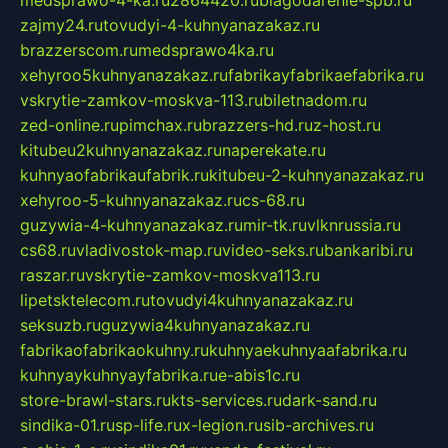
medsprawo-4-ka.ru
2864420.ru
blagodarenie-spb.ru
zajmy24.ru
tovudyi-4-kuhnyanazakaz.ru
brazzerscom.ru
medsprawo4ka.ru
xehyroo5kuhnyanazakaz.ru
fabrikayfabrikaefabrika.ru
vskrytie-zamkov-moskva-113.ru
biletnadom.ru
zed-online.ru
pimchax.ru
brazzers-hd.ru
z-host.ru
kitubeu2kuhnyanazakaz.ru
naperekate.ru
kuhnyaofabrikaufabrik.ru
kitubeu-2-kuhnyanazakaz.ru
xehyroo-5-kuhnyanazakaz.ru
cs-68.ru
guzywia-4-kuhnyanazakaz.ru
mir-tk.ru
vlknrussia.ru
cs68.ru
vladivostok-map.ru
video-seks.ru
bankaribi.ru
raszar.ru
vskrytie-zamkov-moskva113.ru
lipetsktelecom.ru
tovudyi4kuhnyanazakaz.ru
seksuzb.ru
guzywia4kuhnyanazakaz.ru
fabrikaofabrikaokuhny.ru
kuhnyaekuhnyaafabrika.ru
kuhnyaykuhnyayfabrika.ru
e-abis1c.ru
store-brawl-stars.ru
kts-services.ru
dark-sand.ru
sindika-01.ru
sp-life.ru
x-legion.ru
sib-archives.ru