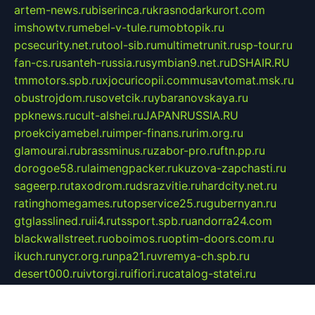
artem-news.ru
biserinca.ru
krasnodarkurort.com
imshowtv.ru
mebel-v-tule.ru
mobtopik.ru
pcsecurity.net.ru
tool-sib.ru
multimetrunit.ru
sp-tour.ru
fan-cs.ru
santeh-russia.ru
symbian9.net.ru
DSHAIR.RU
tmmotors.spb.ru
xjocuricopii.com
musavtomat.msk.ru
obustrojdom.ru
sovetcik.ru
ybaranovskaya.ru
ppknews.ru
cult-alshei.ru
JAPANRUSSIA.RU
proekciyamebel.ru
imper-finans.ru
rim.org.ru
glamourai.ru
brassminus.ru
zabor-pro.ru
ftn.pp.ru
dorogoe58.ru
laimengpacker.ru
kuzova-zapchasti.ru
sageerp.ru
taxodrom.ru
dsrazvitie.ru
hardcity.net.ru
ratinghomegames.ru
topservice25.ru
gubernyan.ru
gtglasslined.ru
ii4.ru
tssport.spb.ru
andorra24.com
blackwallstreet.ru
oboimos.ru
optim-doors.com.ru
ikuch.ru
nycr.org.ru
npa21.ru
vremya-ch.spb.ru
desert000.ru
ivtorgi.ru
ifiori.ru
catalog-statei.ru
dcv.org.ru
spetsmaster174.ru
ipkameryhiseeu.ru
dum26.ru
ruspol.spb.ru
fr-opendp.ru
kam-solnyshko.ru