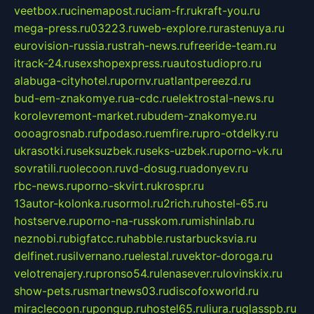
veetbox.ru
cinemapost.ru
ciam-fr.ru
kraft-you.ru
mega-press.ru
03223.ru
web-explore.ru
rastenuya.ru
eurovision-russia.ru
strah-news.ru
freeride-team.ru
itrack-24.ru
sexshopexpress.ru
autostudiopro.ru
alabuga-cityhotel.ru
pornv.ru
atlantpereezd.ru
bud-em-znakomye.ru
a-cdc.ru
elektrostal-news.ru
korolevremont-market.ru
budem-znakomye.ru
oooagrosnab.ru
fpodaso.ru
emfire.ru
pro-otdelky.ru
ukrasotki.ru
seksuzbek.ru
seks-uzbek.ru
porno-vk.ru
sovratili.ru
olecoon.ru
vd-dosug.ru
adonyev.ru
rbc-news.ru
porno-skvirt.ru
krospr.ru
13autor-kolonka.ru
sormol.ru
2rich.ru
hostel-65.ru
hostserve.ru
porno-na-russkom.ru
mishinlab.ru
neznobi.ru
bigfatcc.ru
habble.ru
starbucksvia.ru
delfinet.ru
silvernano.ru
elestal.ru
vektor-doroga.ru
velotrenajery.ru
pronso54.ru
lenasever.ru
lovinskix.ru
show-pets.ru
smartnews03.ru
discofoxworld.ru
miraclecoon.ru
pongup.ru
hostel65.ru
liura.ru
glasspb.ru