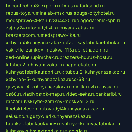
fincontech.ru
3sexporn.ru
1mus.ru
darksand.ru
rebus-toys.ru
minelab-msk.ru
alabuga-cityhotel.ru
medsprawo-4-ka.ru
2864420.ru
blagodarenie-spb.ru
zajmy24.ru
tovudyi-4-kuhnyanazakaz.ru
brazzerscom.ru
medsprawo4ka.ru
xehyroo5kuhnyanazakaz.ru
fabrikayfabrikaefabrika.ru
vskrytie-zamkov-moskva-113.ru
biletnadom.ru
zed-online.ru
pimchax.ru
brazzers-hd.ru
z-host.ru
kitubeu2kuhnyanazakaz.ru
naperekate.ru
kuhnyaofabrikaufabrik.ru
kitubeu-2-kuhnyanazakaz.ru
xehyroo-5-kuhnyanazakaz.ru
cs-68.ru
guzywia-4-kuhnyanazakaz.ru
mir-tk.ru
vlknrussia.ru
cs68.ru
vladivostok-map.ru
video-seks.ru
bankaribi.ru
raszar.ru
vskrytie-zamkov-moskva113.ru
lipetsktelecom.ru
tovudyi4kuhnyanazakaz.ru
seksuzb.ru
guzywia4kuhnyanazakaz.ru
fabrikaofabrikaokuhny.ru
kuhnyaekuhnyaafabrika.ru
kuhnyaykuhnyayfabrika.ru
e-abis1c.ru