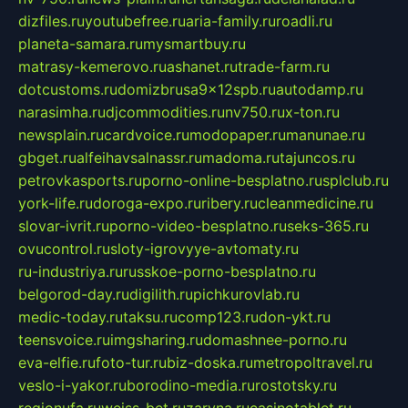
dizfiles.ru
youtubefree.ru
aria-family.ru
roadli.ru
planeta-samara.ru
mysmartbuy.ru
matrasy-kemerovo.ru
ashanet.ru
trade-farm.ru
dotcustoms.ru
domizbrusa9x12spb.ru
autodamp.ru
narasimha.ru
djcommodities.ru
nv750.ru
x-ton.ru
newsplain.ru
cardvoice.ru
modopaper.ru
manunae.ru
gbget.ru
alfeihavsalnassr.ru
madoma.ru
tajuncos.ru
petrovkasports.ru
porno-online-besplatno.ru
splclub.ru
york-life.ru
doroga-expo.ru
ribery.ru
cleanmedicine.ru
slovar-ivrit.ru
porno-video-besplatno.ru
seks-365.ru
ovucontrol.ru
sloty-igrovyye-avtomaty.ru
ru-industriya.ru
russkoe-porno-besplatno.ru
belgorod-day.ru
digilith.ru
pichkurovlab.ru
medic-today.ru
taksu.ru
comp123.ru
don-ykt.ru
teensvoice.ru
imgsharing.ru
domashnee-porno.ru
eva-elfie.ru
foto-tur.ru
biz-doska.ru
metropoltravel.ru
veslo-i-yakor.ru
borodino-media.ru
rostotsky.ru