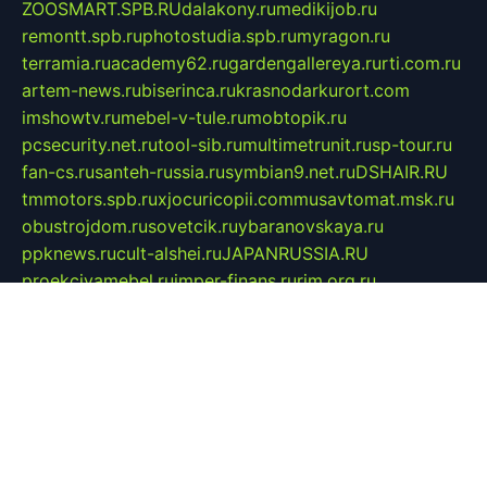
ZOOSMART.SPB.RU
dalakony.ru
medikijob.ru
remontt.spb.ru
photostudia.spb.ru
myragon.ru
terramia.ru
academy62.ru
gardengallereya.ru
rti.com.ru
artem-news.ru
biserinca.ru
krasnodarkurort.com
imshowtv.ru
mebel-v-tule.ru
mobtopik.ru
pcsecurity.net.ru
tool-sib.ru
multimetrunit.ru
sp-tour.ru
fan-cs.ru
santeh-russia.ru
symbian9.net.ru
DSHAIR.RU
tmmotors.spb.ru
xjocuricopii.com
musavtomat.msk.ru
obustrojdom.ru
sovetcik.ru
ybaranovskaya.ru
ppknews.ru
cult-alshei.ru
JAPANRUSSIA.RU
proekciyamebel.ru
imper-finans.ru
rim.org.ru
glamourai.ru
brassminus.ru
zabor-pro.ru
ftn.pp.ru
dorogoe58.ru
laimengpacker.ru
kuzova-zapchasti.ru
sageerp.ru
taxodrom.ru
dsrazvitie.ru
hardcity.net.ru
ratinghomegames.ru
topservice25.ru
gubernyan.ru
gtglasslined.ru
ii4.ru
tssport.spb.ru
andorra24.com
blackwallstreet.ru
oboimos.ru
optim-doors.com.ru
ikuch.ru
nycr.org.ru
npa21.ru
vremya-ch.spb.ru