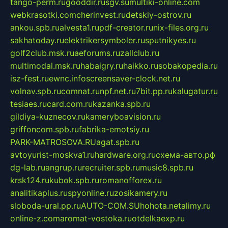
tango-perm.ru
gooddir.ru
sgv.su
multiki-online.com
webkrasotki.com
cherinvest.ru
detskiy-ostrov.ru
ankou.spb.ru
alvesta1.ru
pdf-creator.ru
nix-files.org.ru
sakhatoday.ru
elektrikersymboler.ru
sputnikyes.ru
golf2club.msk.ru
aeforums.ru
zallclub.ru
multimodal.msk.ru
habaigry.ru
haikko.ru
sobakopedia.ru
isz-fest.ru
ewnc.info
screensaver-clock.net.ru
volnav.spb.ru
comnat.ru
npf.net.ru
7bit.pp.ru
kalugatur.ru
tesiaes.ru
card.com.ru
kazanka.spb.ru
gildiya-kuznecov.ru
kameryboavision.ru
griffoncom.spb.ru
fabrika-emotsiy.ru
PARK-MATROSOVA.RU
agat.spb.ru
avtoyurist-moskva1.ru
hardware.org.ru
схема-авто.рф
dg-lab.ru
angrup.ru
recruiter.spb.ru
music8.spb.ru
krsk124.ru
kubok.spb.ru
romanofforex.ru
analitikaplus.ru
spyonline.ru
zosikamery.ru
sloboda-ural.pp.ru
AUTO-COM.SU
hohota.net
alimy.ru
online-z.com
aromat-vostoka.ru
otdelkaexp.ru