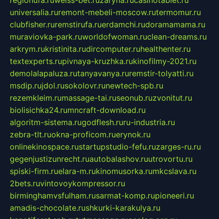
regionufa.ru
weiss-bet.ru
zaryna.ru
casinotablet.ru
universalia.ru
remont-mebeli-moscow.ru
termomur.ru
clubfisher.ru
remstirufa.ru
erdamchi.ru
doramamama.ru
muraviovka-park.ru
worldofwoman.ru
clean-dreams.ru
arkrym.ru
kristinita.ru
dircomputer.ru
healthenter.ru
textexperts.ru
pivnaya-kruzhka.ru
kinofilmy-2021.ru
demolalapaluza.ru
tanyavanya.ru
remstir-tolyatti.ru
msdip.ru
jdol.ru
sokolovr.ru
newtech-spb.ru
rezemkleim.ru
massage-tai.ru
seonub.ru
zvonitut.ru
biolisichka24.ru
mncraft-download.ru
algoritm-sistema.ru
godflesh.ru
ru-industria.ru
zebra-tlt.ru
okna-proficom.ru
erynok.ru
onlinekinospace.ru
startupstudio-fefu.ru
zarges-ru.ru
gegenjustizunrecht.ru
autobalashov.ru
utrovortu.ru
spiski-firm.ru
elara-m.ru
kinomusorka.ru
mkcslava.ru
2bets.ru
vintovoykompressor.ru
birminghamvsfulham.ru
sarmat-komp.ru
pioneeri.ru
amadis-chocolate.ru
shkurki-karakulya.ru