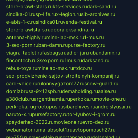
store-brawl-stars.ru
kts-services.ru
dark-sand.ru
sindika-01.ru
sp-life.ru
x-legion.ru
sib-archives.ru
e-abis-1-c.ru
sindika01.ru
venda-festival.ru
store-brawlstars.ru
dooraleksandria.ru
antenna-highly.ru
mine-lab-msk.ru
1-mus.ru
3-sex-porn.ru
ban-damn.ru
purse-factory.ru
viagra-tablet.ru
fasbags.ru
adler-jun.ru
bandamn.ru
fincontech.ru
3sexporn.ru
1mus.ru
darksand.ru
rebus-toys.ru
minelab-msk.ru
rtdco.ru
seo-prodvizhenie-sajtov-stroitelnyh-kompanij.ru
card-voice.ru
rulonnyygazon177.ru
snow-guard.ru
domizbrusa-9x12spb.ru
demaholding.ru
aalse.ru
a380club.ru
argentinamia.ru
perkoka.ru
movie-one.ru
perk-oka.ru
g-octopus.ru
sibarchives.ru
andreislyusar.ru
naruto-x.ru
pursefactory.ru
tor-lyubov-i-grom.ru
spayderhed-2022.ru
movieone.ru
evro-dez.ru
webamator.ru
ma-absolut1.ru
avtopomosch27.ru
nv-750.ru
news-plain.ru
nertansaga.ru
delanalad.ru