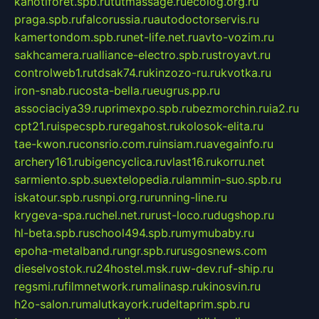
kanotiforet.spb.ru
tutmassage.ru
ecolog.org.ru
praga.spb.ru
falcorussia.ru
autodoctorservis.ru
kamertondom.spb.ru
net-life.net.ru
avto-vozim.ru
sakhcamera.ru
alliance-electro.spb.ru
stroyavt.ru
controlweb1.ru
tdsak74.ru
kinzozo-ru.ru
kvotka.ru
iron-snab.ru
costa-bella.ru
eugrus.pp.ru
associaciya39.ru
primexpo.spb.ru
bezmorchin.ru
ia2.ru
cpt21.ru
ispecspb.ru
regahost.ru
kolosok-elita.ru
tae-kwon.ru
consrio.com.ru
insiam.ru
avegainfo.ru
archery161.ru
bigencyclica.ru
vlast16.ru
korru.net
sarmiento.spb.su
extelopedia.ru
lammin-suo.spb.ru
iskatour.spb.ru
snpi.org.ru
running-line.ru
krygeva-spa.ru
chel.net.ru
rust-loco.ru
dugshop.ru
hl-beta.spb.ru
school494.spb.ru
mymubaby.ru
epoha-metalband.ru
ngr.spb.ru
rusgosnews.com
dieselvostok.ru
24hostel.msk.ru
w-dev.ru
f-ship.ru
regsmi.ru
filmnetwork.ru
malinasp.ru
kinosvin.ru
h2o-salon.ru
malutkayork.ru
deltaprim.spb.ru