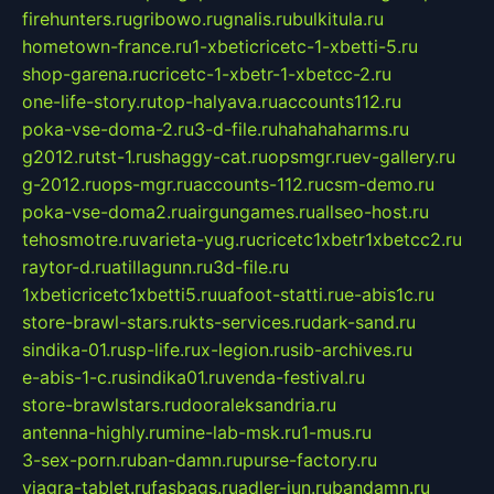
firehunters.ru
gribowo.ru
gnalis.ru
bulkitula.ru
hometown-france.ru
1-xbeticricetc-1-xbetti-5.ru
shop-garena.ru
cricetc-1-xbetr-1-xbetcc-2.ru
one-life-story.ru
top-halyava.ru
accounts112.ru
poka-vse-doma-2.ru
3-d-file.ru
hahahaharms.ru
g2012.ru
tst-1.ru
shaggy-cat.ru
opsmgr.ru
ev-gallery.ru
g-2012.ru
ops-mgr.ru
accounts-112.ru
csm-demo.ru
poka-vse-doma2.ru
airgungames.ru
allseo-host.ru
tehosmotre.ru
varieta-yug.ru
cricetc1xbetr1xbetcc2.ru
raytor-d.ru
atillagunn.ru
3d-file.ru
1xbeticricetc1xbetti5.ru
uafoot-statti.ru
e-abis1c.ru
store-brawl-stars.ru
kts-services.ru
dark-sand.ru
sindika-01.ru
sp-life.ru
x-legion.ru
sib-archives.ru
e-abis-1-c.ru
sindika01.ru
venda-festival.ru
store-brawlstars.ru
dooraleksandria.ru
antenna-highly.ru
mine-lab-msk.ru
1-mus.ru
3-sex-porn.ru
ban-damn.ru
purse-factory.ru
viagra-tablet.ru
fasbags.ru
adler-jun.ru
bandamn.ru