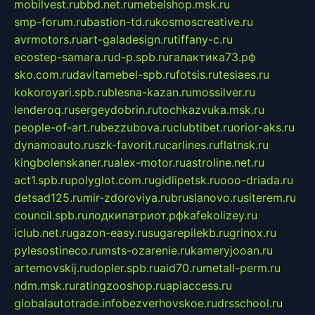
mobilvest.ru
bbd.net.ru
mebelshop.msk.ru
smp-forum.ru
bastion-td.ru
kosmoscreative.ru
avrmotors.ru
art-galadesign.ru
tiffany-c.ru
ecostep-samara.ru
d-p.spb.ru
галактика73.рф
sko.com.ru
davitamebel-spb.ru
fotsis.ru
tesiaes.ru
kokoroyari.spb.ru
blesna-kazan.ru
mossilver.ru
lenderoq.ru
sergeydobrin.ru
tochkazvuka.msk.ru
people-of-art.ru
bezzubova.ru
clubtibet.ru
orior-aks.ru
dynamoauto.ru
szk-favorit.ru
carlines.ru
flatnsk.ru
kingbolenskaner.ru
alex-motor.ru
astroline.net.ru
act1.spb.ru
polyglot.com.ru
gidlipetsk.ru
ooo-driada.ru
detsad125.ru
mir-zdoroviya.ru
bruslanovo.ru
siterem.ru
council.spb.ru
лодкипатриот.рф
kafekolizey.ru
iclub.net.ru
gazon-easy.ru
sugarepilekb.ru
grinox.ru
pylesostineco.ru
msts-ozarenie.ru
kameryjooan.ru
artemovskij.ru
dopler.spb.ru
aid70.ru
metall-perm.ru
ndm.msk.ru
ratingzooshop.ru
apiaccess.ru
globalautotrade.info
bezverhovskoe.ru
drsschool.ru