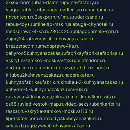
3-sex-porn.ru
ban-damn.ru
purse-factory.ru
viagra-tablet.ru
fasbags.ru
adler-jun.ru
bandamn.ru
fincontech.ru
3sexporn.ru
1mus.ru
darksand.ru
rebus-toys.ru
minelab-msk.ru
alabuga-cityhotel.ru
medsprawo-4-ka.ru
2864420.ru
blagodarenie-spb.ru
zajmy24.ru
tovudyi-4-kuhnyanazakaz.ru
brazzerscom.ru
medsprawo4ka.ru
xehyroo5kuhnyanazakaz.ru
fabrikayfabrikaefabrika.ru
vskrytie-zamkov-moskva-113.ru
biletnadom.ru
zed-online.ru
pimchax.ru
brazzers-hd.ru
z-host.ru
kitubeu2kuhnyanazakaz.ru
naperekate.ru
kuhnyaofabrikaufabrik.ru
kitubeu-2-kuhnyanazakaz.ru
xehyroo-5-kuhnyanazakaz.ru
cs-68.ru
guzywia-4-kuhnyanazakaz.ru
mir-tk.ru
vlknrussia.ru
cs68.ru
vladivostok-map.ru
video-seks.ru
bankaribi.ru
raszar.ru
vskrytie-zamkov-moskva113.ru
lipetsktelecom.ru
tovudyi4kuhnyanazakaz.ru
seksuzb.ru
guzywia4kuhnyanazakaz.ru