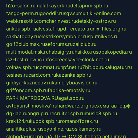
h2o-salon.ru
malutkayork.ru
deltaprim.spb.ru
tango-perm.ru
gooddir.ru
sgv.su
multiki-online.com
webkrasotki.com
cherinvest.ru
detskiy-ostrov.ru
ankou.spb.ru
alvesta1.ru
pdf-creator.ru
nix-files.org.ru
sakhatoday.ru
elektrikersymboler.ru
sputnikyes.ru
golf2club.msk.ru
aeforums.ru
zallclub.ru
multimodal.msk.ru
habaigry.ru
haikko.ru
sobakopedia.ru
isz-fest.ru
ewnc.info
screensaver-clock.net.ru
volnav.spb.ru
comnat.ru
npf.net.ru
7bit.pp.ru
kalugatur.ru
tesiaes.ru
card.com.ru
kazanka.spb.ru
gildiya-kuznecov.ru
kameryboavision.ru
griffoncom.spb.ru
fabrika-emotsiy.ru
PARK-MATROSOVA.RU
agat.spb.ru
avtoyurist-moskva1.ru
hardware.org.ru
схема-авто.рф
dg-lab.ru
angrup.ru
recruiter.spb.ru
music8.spb.ru
krsk124.ru
kubok.spb.ru
romanofforex.ru
analitikaplus.ru
spyonline.ru
zosikamery.ru
sloboda-ural.pp.ru
AUTO-COM.SU
hohota.net
alimy.ru