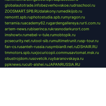
globalautotrade.info
bezverhovskoe.ru
drsschool.ru
ZOOSMART.SPB.RU
dalakony.ru
medikijob.ru
remontt.spb.ru
photostudia.spb.ru
myragon.ru
terramia.ru
academy62.ru
gardengallereya.ru
rti.com.ru
artem-news.ru
biserinca.ru
krasnodarkurort.com
imshowtv.ru
mebel-v-tule.ru
mobtopik.ru
pcsecurity.net.ru
tool-sib.ru
multimetrunit.ru
sp-tour.ru
fan-cs.ru
santeh-russia.ru
symbian9.net.ru
DSHAIR.RU
tmmotors.spb.ru
xjocuricopii.com
musavtomat.msk.ru
obustrojdom.ru
sovetcik.ru
ybaranovskaya.ru
ppknews.ru
cult-alshei.ru
JAPANRUSSIA.RU
proekciyamebel.ru
imper-finans.ru
rim.org.ru
glamourai.ru
brassminus.ru
zabor-pro.ru
ftn.pp.ru
dorogoe58.ru
laimengpacker.ru
kuzova-zapchasti.ru
sageerp.ru
taxodrom.ru
dsrazvitie.ru
hardcity.net.ru
ratinghomegames.ru
topservice25.ru
gubernyan.ru
gtglasslined.ru
ii4.ru
tssport.spb.ru
andorra24.com
blackwallstreet.ru
oboimos.ru
optim-doors.com.ru