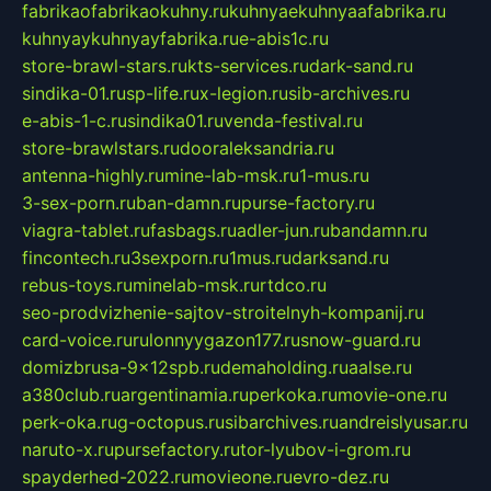
fabrikaofabrikaokuhny.ru
kuhnyaekuhnyaafabrika.ru
kuhnyaykuhnyayfabrika.ru
e-abis1c.ru
store-brawl-stars.ru
kts-services.ru
dark-sand.ru
sindika-01.ru
sp-life.ru
x-legion.ru
sib-archives.ru
e-abis-1-c.ru
sindika01.ru
venda-festival.ru
store-brawlstars.ru
dooraleksandria.ru
antenna-highly.ru
mine-lab-msk.ru
1-mus.ru
3-sex-porn.ru
ban-damn.ru
purse-factory.ru
viagra-tablet.ru
fasbags.ru
adler-jun.ru
bandamn.ru
fincontech.ru
3sexporn.ru
1mus.ru
darksand.ru
rebus-toys.ru
minelab-msk.ru
rtdco.ru
seo-prodvizhenie-sajtov-stroitelnyh-kompanij.ru
card-voice.ru
rulonnyygazon177.ru
snow-guard.ru
domizbrusa-9x12spb.ru
demaholding.ru
aalse.ru
a380club.ru
argentinamia.ru
perkoka.ru
movie-one.ru
perk-oka.ru
g-octopus.ru
sibarchives.ru
andreislyusar.ru
naruto-x.ru
pursefactory.ru
tor-lyubov-i-grom.ru
spayderhed-2022.ru
movieone.ru
evro-dez.ru