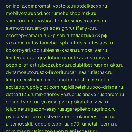
online-z.com
aromat-vostoka.ru
otdelkaexp.ru
mobilvest.ru
bbd.net.ru
mebelshop.msk.ru
smp-forum.ru
bastion-td.ru
kosmoscreative.ru
avrmotors.ru
art-galadesign.ru
tiffany-c.ru
ecostep-samara.ru
d-p.spb.ru
галактика73.рф
sko.com.ru
davitamebel-spb.ru
fotsis.ru
tesiaes.ru
kokoroyari.spb.ru
blesna-kazan.ru
mossilver.ru
lenderoq.ru
sergeydobrin.ru
tochkazvuka.msk.ru
people-of-art.ru
bezzubova.ru
clubtibet.ru
orior-aks.ru
dynamoauto.ru
szk-favorit.ru
carlines.ru
flatnsk.ru
kingbolenskaner.ru
alex-motor.ru
astroline.net.ru
act1.spb.ru
polyglot.com.ru
gidlipetsk.ru
ooo-driada.ru
detsad125.ru
mir-zdoroviya.ru
bruslanovo.ru
siterem.ru
council.spb.ru
лодкипатриот.рф
kafekolizey.ru
iclub.net.ru
gazon-easy.ru
sugarepilekb.ru
grinox.ru
pylesostineco.ru
msts-ozarenie.ru
kameryjooan.ru
artemovskij.ru
dopler.spb.ru
aid70.ru
metall-perm.ru
ndm.msk.ru
ratingzooshop.ru
apiaccess.ru