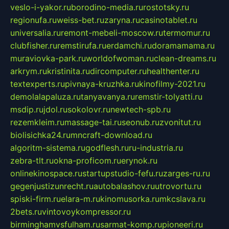
veslo-i-yakor.ru
borodino-media.ru
rostotsky.ru
regionufa.ru
weiss-bet.ru
zaryna.ru
casinotablet.ru
universalia.ru
remont-mebeli-moscow.ru
termomur.ru
clubfisher.ru
remstirufa.ru
erdamchi.ru
doramamama.ru
muraviovka-park.ru
worldofwoman.ru
clean-dreams.ru
arkrym.ru
kristinita.ru
dircomputer.ru
healthenter.ru
textexperts.ru
pivnaya-kruzhka.ru
kinofilmy-2021.ru
demolalapaluza.ru
tanyavanya.ru
remstir-tolyatti.ru
msdip.ru
jdol.ru
sokolovr.ru
newtech-spb.ru
rezemkleim.ru
massage-tai.ru
seonub.ru
zvonitut.ru
biolisichka24.ru
mncraft-download.ru
algoritm-sistema.ru
godflesh.ru
ru-industria.ru
zebra-tlt.ru
okna-proficom.ru
erynok.ru
onlinekinospace.ru
startupstudio-fefu.ru
zarges-ru.ru
gegenjustizunrecht.ru
autobalashov.ru
utrovortu.ru
spiski-firm.ru
elara-m.ru
kinomusorka.ru
mkcslava.ru
2bets.ru
vintovoykompressor.ru
birminghamvsfulham.ru
sarmat-komp.ru
pioneeri.ru