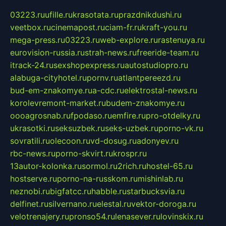
03223.ru
ufille.ru
krasotata.ru
prazdnikdushi.ru
veetbox.ru
cinemapost.ru
ciam-fr.ru
kraft-you.ru
mega-press.ru
03223.ru
web-explore.ru
rastenuya.ru
eurovision-russia.ru
strah-news.ru
freeride-team.ru
itrack-24.ru
sexshopexpress.ru
autostudiopro.ru
alabuga-cityhotel.ru
pornv.ru
atlantpereezd.ru
bud-em-znakomye.ru
a-cdc.ru
elektrostal-news.ru
korolevremont-market.ru
budem-znakomye.ru
oooagrosnab.ru
fpodaso.ru
emfire.ru
pro-otdelky.ru
ukrasotki.ru
seksuzbek.ru
seks-uzbek.ru
porno-vk.ru
sovratili.ru
olecoon.ru
vd-dosug.ru
adonyev.ru
rbc-news.ru
porno-skvirt.ru
krospr.ru
13autor-kolonka.ru
sormol.ru
2rich.ru
hostel-65.ru
hostserve.ru
porno-na-russkom.ru
mishinlab.ru
neznobi.ru
bigfatcc.ru
habble.ru
starbucksvia.ru
delfinet.ru
silvernano.ru
elestal.ru
vektor-doroga.ru
velotrenajery.ru
pronso54.ru
lenasever.ru
lovinskix.ru