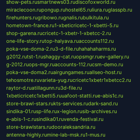
show-pets.ru
smartnews03.ru
discofoxworld.ru
miraclecoon.ru
pongup.ru
hostel65.ru
liura.ru
glasspb.ru
firehunters.ru
gribowo.ru
gnalis.ru
bulkitula.ru
hometown-france.ru
1-xbeticricetc-1-xbetti-5.ru
shop-garena.ru
cricetc-1-xbetr-1-xbetcc-2.ru
one-life-story.ru
top-halyava.ru
accounts112.ru
poka-vse-doma-2.ru
3-d-file.ru
hahahaharms.ru
g2012.ru
tst-1.ru
shaggy-cat.ru
opsmgr.ru
ev-gallery.ru
g-2012.ru
ops-mgr.ru
accounts-112.ru
csm-demo.ru
poka-vse-doma2.ru
airgungames.ru
allseo-host.ru
tehosmotre.ru
varieta-yug.ru
cricetc1xbetr1xbetcc2.ru
raytor-d.ru
atillagunn.ru
3d-file.ru
1xbeticricetc1xbetti5.ru
uafoot-statti.ru
e-abis1c.ru
store-brawl-stars.ru
kts-services.ru
dark-sand.ru
sindika-01.ru
sp-life.ru
x-legion.ru
sib-archives.ru
e-abis-1-c.ru
sindika01.ru
venda-festival.ru
store-brawlstars.ru
dooraleksandria.ru
antenna-highly.ru
mine-lab-msk.ru
1-mus.ru