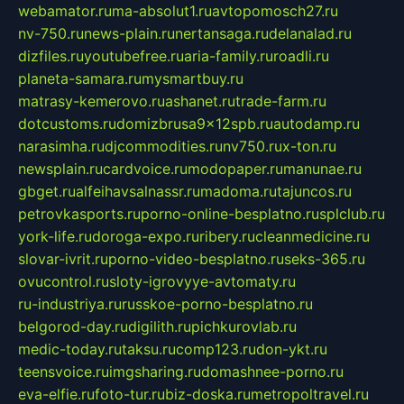
webamator.ru
ma-absolut1.ru
avtopomosch27.ru
nv-750.ru
news-plain.ru
nertansaga.ru
delanalad.ru
dizfiles.ru
youtubefree.ru
aria-family.ru
roadli.ru
planeta-samara.ru
mysmartbuy.ru
matrasy-kemerovo.ru
ashanet.ru
trade-farm.ru
dotcustoms.ru
domizbrusa9x12spb.ru
autodamp.ru
narasimha.ru
djcommodities.ru
nv750.ru
x-ton.ru
newsplain.ru
cardvoice.ru
modopaper.ru
manunae.ru
gbget.ru
alfeihavsalnassr.ru
madoma.ru
tajuncos.ru
petrovkasports.ru
porno-online-besplatno.ru
splclub.ru
york-life.ru
doroga-expo.ru
ribery.ru
cleanmedicine.ru
slovar-ivrit.ru
porno-video-besplatno.ru
seks-365.ru
ovucontrol.ru
sloty-igrovyye-avtomaty.ru
ru-industriya.ru
russkoe-porno-besplatno.ru
belgorod-day.ru
digilith.ru
pichkurovlab.ru
medic-today.ru
taksu.ru
comp123.ru
don-ykt.ru
teensvoice.ru
imgsharing.ru
domashnee-porno.ru
eva-elfie.ru
foto-tur.ru
biz-doska.ru
metropoltravel.ru