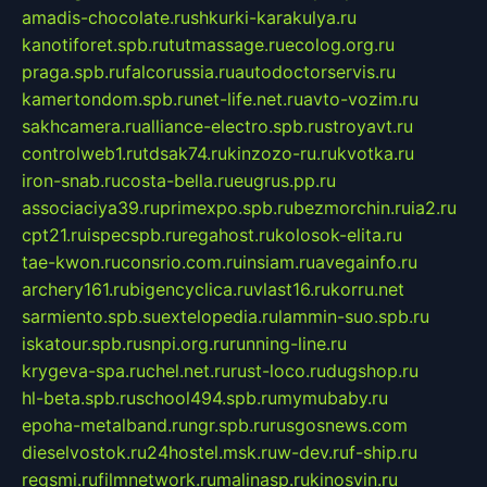
amadis-chocolate.ru
shkurki-karakulya.ru
kanotiforet.spb.ru
tutmassage.ru
ecolog.org.ru
praga.spb.ru
falcorussia.ru
autodoctorservis.ru
kamertondom.spb.ru
net-life.net.ru
avto-vozim.ru
sakhcamera.ru
alliance-electro.spb.ru
stroyavt.ru
controlweb1.ru
tdsak74.ru
kinzozo-ru.ru
kvotka.ru
iron-snab.ru
costa-bella.ru
eugrus.pp.ru
associaciya39.ru
primexpo.spb.ru
bezmorchin.ru
ia2.ru
cpt21.ru
ispecspb.ru
regahost.ru
kolosok-elita.ru
tae-kwon.ru
consrio.com.ru
insiam.ru
avegainfo.ru
archery161.ru
bigencyclica.ru
vlast16.ru
korru.net
sarmiento.spb.su
extelopedia.ru
lammin-suo.spb.ru
iskatour.spb.ru
snpi.org.ru
running-line.ru
krygeva-spa.ru
chel.net.ru
rust-loco.ru
dugshop.ru
hl-beta.spb.ru
school494.spb.ru
mymubaby.ru
epoha-metalband.ru
ngr.spb.ru
rusgosnews.com
dieselvostok.ru
24hostel.msk.ru
w-dev.ru
f-ship.ru
regsmi.ru
filmnetwork.ru
malinasp.ru
kinosvin.ru