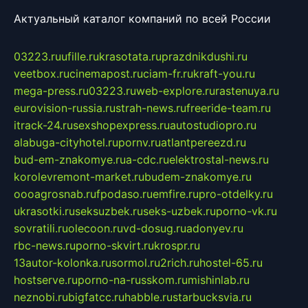
Актуальный каталог компаний по всей России
03223.ru
ufille.ru
krasotata.ru
prazdnikdushi.ru
veetbox.ru
cinemapost.ru
ciam-fr.ru
kraft-you.ru
mega-press.ru
03223.ru
web-explore.ru
rastenuya.ru
eurovision-russia.ru
strah-news.ru
freeride-team.ru
itrack-24.ru
sexshopexpress.ru
autostudiopro.ru
alabuga-cityhotel.ru
pornv.ru
atlantpereezd.ru
bud-em-znakomye.ru
a-cdc.ru
elektrostal-news.ru
korolevremont-market.ru
budem-znakomye.ru
oooagrosnab.ru
fpodaso.ru
emfire.ru
pro-otdelky.ru
ukrasotki.ru
seksuzbek.ru
seks-uzbek.ru
porno-vk.ru
sovratili.ru
olecoon.ru
vd-dosug.ru
adonyev.ru
rbc-news.ru
porno-skvirt.ru
krospr.ru
13autor-kolonka.ru
sormol.ru
2rich.ru
hostel-65.ru
hostserve.ru
porno-na-russkom.ru
mishinlab.ru
neznobi.ru
bigfatcc.ru
habble.ru
starbucksvia.ru