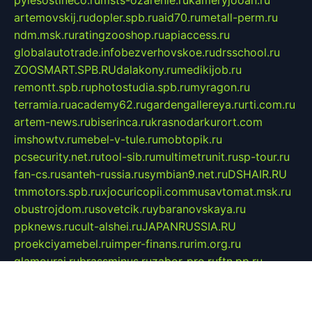
pylesostineco.ru
msts-ozarenie.ru
kameryjooan.ru
artemovskij.ru
dopler.spb.ru
aid70.ru
metall-perm.ru
ndm.msk.ru
ratingzooshop.ru
apiaccess.ru
globalautotrade.info
bezverhovskoe.ru
drsschool.ru
ZOOSMART.SPB.RU
dalakony.ru
medikijob.ru
remontt.spb.ru
photostudia.spb.ru
myragon.ru
terramia.ru
academy62.ru
gardengallereya.ru
rti.com.ru
artem-news.ru
biserinca.ru
krasnodarkurort.com
imshowtv.ru
mebel-v-tule.ru
mobtopik.ru
pcsecurity.net.ru
tool-sib.ru
multimetrunit.ru
sp-tour.ru
fan-cs.ru
santeh-russia.ru
symbian9.net.ru
DSHAIR.RU
tmmotors.spb.ru
xjocuricopii.com
musavtomat.msk.ru
obustrojdom.ru
sovetcik.ru
ybaranovskaya.ru
ppknews.ru
cult-alshei.ru
JAPANRUSSIA.RU
proekciyamebel.ru
imper-finans.ru
rim.org.ru
glamourai.ru
brassminus.ru
zabor-pro.ru
ftn.pp.ru
dorogoe58.ru
laimengpacker.ru
kuzova-zapchasti.ru
sageerp.ru
taxodrom.ru
dsrazvitie.ru
hardcity.net.ru