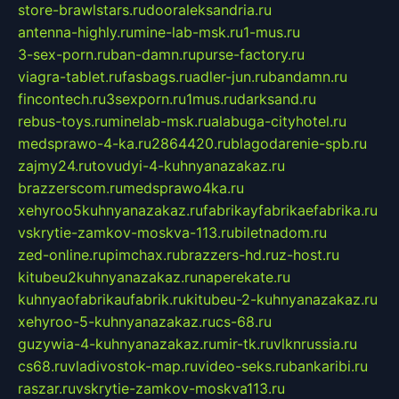
store-brawlstars.ru
dooraleksandria.ru
antenna-highly.ru
mine-lab-msk.ru
1-mus.ru
3-sex-porn.ru
ban-damn.ru
purse-factory.ru
viagra-tablet.ru
fasbags.ru
adler-jun.ru
bandamn.ru
fincontech.ru
3sexporn.ru
1mus.ru
darksand.ru
rebus-toys.ru
minelab-msk.ru
alabuga-cityhotel.ru
medsprawo-4-ka.ru
2864420.ru
blagodarenie-spb.ru
zajmy24.ru
tovudyi-4-kuhnyanazakaz.ru
brazzerscom.ru
medsprawo4ka.ru
xehyroo5kuhnyanazakaz.ru
fabrikayfabrikaefabrika.ru
vskrytie-zamkov-moskva-113.ru
biletnadom.ru
zed-online.ru
pimchax.ru
brazzers-hd.ru
z-host.ru
kitubeu2kuhnyanazakaz.ru
naperekate.ru
kuhnyaofabrikaufabrik.ru
kitubeu-2-kuhnyanazakaz.ru
xehyroo-5-kuhnyanazakaz.ru
cs-68.ru
guzywia-4-kuhnyanazakaz.ru
mir-tk.ru
vlknrussia.ru
cs68.ru
vladivostok-map.ru
video-seks.ru
bankaribi.ru
raszar.ru
vskrytie-zamkov-moskva113.ru