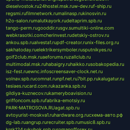
dieselvostok.ru
24hostel.msk.ru
w-dev.ru
f-ship.ru
regsmi.ru
filmnetwork.ru
malinasp.ru
kinosvin.ru
h2o-salon.ru
malutkayork.ru
deltaprim.spb.ru
tango-perm.ru
gooddir.ru
sgv.su
multiki-online.com
webkrasotki.com
cherinvest.ru
detskiy-ostrov.ru
ankou.spb.ru
alvesta1.ru
pdf-creator.ru
nix-files.org.ru
sakhatoday.ru
elektrikersymboler.ru
sputnikyes.ru
golf2club.msk.ru
aeforums.ru
zallclub.ru
multimodal.msk.ru
habaigry.ru
haikko.ru
sobakopedia.ru
isz-fest.ru
ewnc.info
screensaver-clock.net.ru
volnav.spb.ru
comnat.ru
npf.net.ru
7bit.pp.ru
kalugatur.ru
tesiaes.ru
card.com.ru
kazanka.spb.ru
gildiya-kuznecov.ru
kameryboavision.ru
griffoncom.spb.ru
fabrika-emotsiy.ru
PARK-MATROSOVA.RU
agat.spb.ru
avtoyurist-moskva1.ru
hardware.org.ru
схема-авто.рф
dg-lab.ru
angrup.ru
recruiter.spb.ru
music8.spb.ru
krsk124.ru
kubok.spb.ru
romanofforex.ru