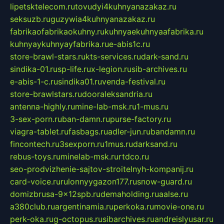
lipetsktelecom.ru
tovudyi4kuhnyanazakaz.ru
seksuzb.ru
guzywia4kuhnyanazakaz.ru
fabrikaofabrikaokuhny.ru
kuhnyaekuhnyaafabrika.ru
kuhnyaykuhnyayfabrika.ru
e-abis1c.ru
store-brawl-stars.ru
kts-services.ru
dark-sand.ru
sindika-01.ru
sp-life.ru
x-legion.ru
sib-archives.ru
e-abis-1-c.ru
sindika01.ru
venda-festival.ru
store-brawlstars.ru
dooraleksandria.ru
antenna-highly.ru
mine-lab-msk.ru
1-mus.ru
3-sex-porn.ru
ban-damn.ru
purse-factory.ru
viagra-tablet.ru
fasbags.ru
adler-jun.ru
bandamn.ru
fincontech.ru
3sexporn.ru
1mus.ru
darksand.ru
rebus-toys.ru
minelab-msk.ru
rtdco.ru
seo-prodvizhenie-sajtov-stroitelnyh-kompanij.ru
card-voice.ru
rulonnyygazon177.ru
snow-guard.ru
domizbrusa-9x12spb.ru
demaholding.ru
aalse.ru
a380club.ru
argentinamia.ru
perkoka.ru
movie-one.ru
perk-oka.ru
g-octopus.ru
sibarchives.ru
andreislyusar.ru