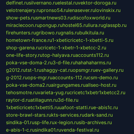
delfinet.ru
silvernano.ru
elestal.ru
vektor-doroga.ru
velotrenajery.ru
pronso54.ru
lenasever.ru
lovinskix.ru
show-pets.ru
smartnews03.ru
discofoxworld.ru
miraclecoon.ru
pongup.ru
hostel65.ru
liura.ru
glasspb.ru
firehunters.ru
gribowo.ru
gnalis.ru
bulkitula.ru
hometown-france.ru
1-xbeticricetc-1-xbetti-5.ru
shop-garena.ru
cricetc-1-xbetr-1-xbetcc-2.ru
one-life-story.ru
top-halyava.ru
accounts112.ru
poka-vse-doma-2.ru
3-d-file.ru
hahahaharms.ru
g2012.ru
tst-1.ru
shaggy-cat.ru
opsmgr.ru
ev-gallery.ru
g-2012.ru
ops-mgr.ru
accounts-112.ru
csm-demo.ru
poka-vse-doma2.ru
airgungames.ru
allseo-host.ru
tehosmotre.ru
varieta-yug.ru
cricetc1xbetr1xbetcc2.ru
raytor-d.ru
atillagunn.ru
3d-file.ru
1xbeticricetc1xbetti5.ru
uafoot-statti.ru
e-abis1c.ru
store-brawl-stars.ru
kts-services.ru
dark-sand.ru
sindika-01.ru
sp-life.ru
x-legion.ru
sib-archives.ru
e-abis-1-c.ru
sindika01.ru
venda-festival.ru