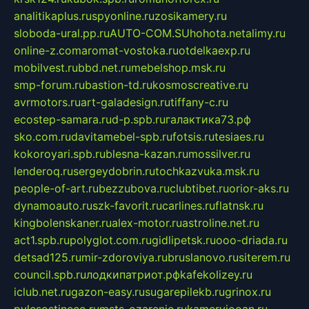
analitikaplus.ru
spyonline.ru
zosikamery.ru
sloboda-ural.pp.ru
AUTO-COM.SU
hohota.net
alimy.ru
online-z.com
aromat-vostoka.ru
otdelkaexp.ru
mobilvest.ru
bbd.net.ru
mebelshop.msk.ru
smp-forum.ru
bastion-td.ru
kosmoscreative.ru
avrmotors.ru
art-galadesign.ru
tiffany-c.ru
ecostep-samara.ru
d-p.spb.ru
галактика73.рф
sko.com.ru
davitamebel-spb.ru
fotsis.ru
tesiaes.ru
kokoroyari.spb.ru
blesna-kazan.ru
mossilver.ru
lenderoq.ru
sergeydobrin.ru
tochkazvuka.msk.ru
people-of-art.ru
bezzubova.ru
clubtibet.ru
orior-aks.ru
dynamoauto.ru
szk-favorit.ru
carlines.ru
flatnsk.ru
kingbolenskaner.ru
alex-motor.ru
astroline.net.ru
act1.spb.ru
polyglot.com.ru
gidlipetsk.ru
ooo-driada.ru
detsad125.ru
mir-zdoroviya.ru
bruslanovo.ru
siterem.ru
council.spb.ru
лодкипатриот.рф
kafekolizey.ru
iclub.net.ru
gazon-easy.ru
sugarepilekb.ru
grinox.ru