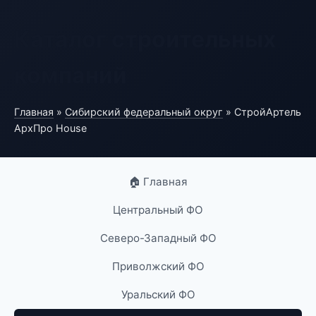
Каталог строительных
компаний
Главная
»
Сибирский федеральный округ
» СтройАртель
АрхПро House
🏠 Главная
Центральный ФО
Северо-Западный ФО
Приволжский ФО
Уральский ФО