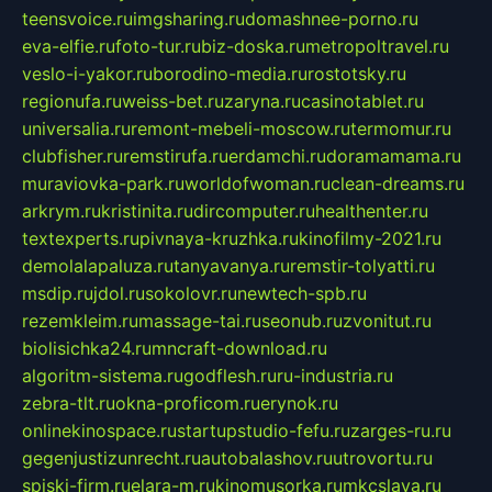
teensvoice.ru
imgsharing.ru
domashnee-porno.ru
eva-elfie.ru
foto-tur.ru
biz-doska.ru
metropoltravel.ru
veslo-i-yakor.ru
borodino-media.ru
rostotsky.ru
regionufa.ru
weiss-bet.ru
zaryna.ru
casinotablet.ru
universalia.ru
remont-mebeli-moscow.ru
termomur.ru
clubfisher.ru
remstirufa.ru
erdamchi.ru
doramamama.ru
muraviovka-park.ru
worldofwoman.ru
clean-dreams.ru
arkrym.ru
kristinita.ru
dircomputer.ru
healthenter.ru
textexperts.ru
pivnaya-kruzhka.ru
kinofilmy-2021.ru
demolalapaluza.ru
tanyavanya.ru
remstir-tolyatti.ru
msdip.ru
jdol.ru
sokolovr.ru
newtech-spb.ru
rezemkleim.ru
massage-tai.ru
seonub.ru
zvonitut.ru
biolisichka24.ru
mncraft-download.ru
algoritm-sistema.ru
godflesh.ru
ru-industria.ru
zebra-tlt.ru
okna-proficom.ru
erynok.ru
onlinekinospace.ru
startupstudio-fefu.ru
zarges-ru.ru
gegenjustizunrecht.ru
autobalashov.ru
utrovortu.ru
spiski-firm.ru
elara-m.ru
kinomusorka.ru
mkcslava.ru