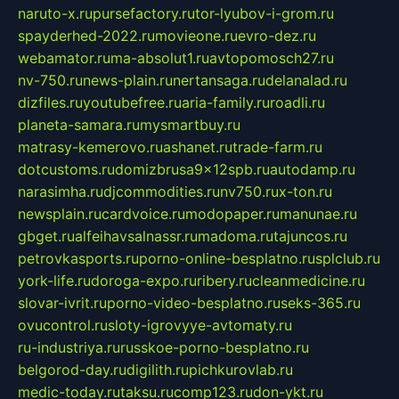
naruto-x.ru
pursefactory.ru
tor-lyubov-i-grom.ru
spayderhed-2022.ru
movieone.ru
evro-dez.ru
webamator.ru
ma-absolut1.ru
avtopomosch27.ru
nv-750.ru
news-plain.ru
nertansaga.ru
delanalad.ru
dizfiles.ru
youtubefree.ru
aria-family.ru
roadli.ru
planeta-samara.ru
mysmartbuy.ru
matrasy-kemerovo.ru
ashanet.ru
trade-farm.ru
dotcustoms.ru
domizbrusa9x12spb.ru
autodamp.ru
narasimha.ru
djcommodities.ru
nv750.ru
x-ton.ru
newsplain.ru
cardvoice.ru
modopaper.ru
manunae.ru
gbget.ru
alfeihavsalnassr.ru
madoma.ru
tajuncos.ru
petrovkasports.ru
porno-online-besplatno.ru
splclub.ru
york-life.ru
doroga-expo.ru
ribery.ru
cleanmedicine.ru
slovar-ivrit.ru
porno-video-besplatno.ru
seks-365.ru
ovucontrol.ru
sloty-igrovyye-avtomaty.ru
ru-industriya.ru
russkoe-porno-besplatno.ru
belgorod-day.ru
digilith.ru
pichkurovlab.ru
medic-today.ru
taksu.ru
comp123.ru
don-ykt.ru