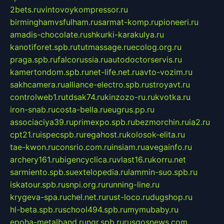
2bets.ru
vintovoykompressor.ru
birminghamvsfulham.ru
sarmat-komp.ru
pioneeri.ru
amadis-chocolate.ru
shkurki-karakulya.ru
kanotiforet.spb.ru
tutmassage.ru
ecolog.org.ru
praga.spb.ru
falcorussia.ru
autodoctorservis.ru
kamertondom.spb.ru
net-life.net.ru
avto-vozim.ru
sakhcamera.ru
alliance-electro.spb.ru
stroyavt.ru
controlweb1.ru
tdsak74.ru
kinzozo-ru.ru
kvotka.ru
iron-snab.ru
costa-bella.ru
eugrus.pp.ru
associaciya39.ru
primexpo.spb.ru
bezmorchin.ru
ia2.ru
cpt21.ru
ispecspb.ru
regahost.ru
kolosok-elita.ru
tae-kwon.ru
consrio.com.ru
insiam.ru
avegainfo.ru
archery161.ru
bigencyclica.ru
vlast16.ru
korru.net
sarmiento.spb.su
extelopedia.ru
lammin-suo.spb.ru
iskatour.spb.ru
snpi.org.ru
running-line.ru
krygeva-spa.ru
chel.net.ru
rust-loco.ru
dugshop.ru
hl-beta.spb.ru
school494.spb.ru
mymubaby.ru
epoha-metalband.ru
ngr.spb.ru
rusgosnews.com