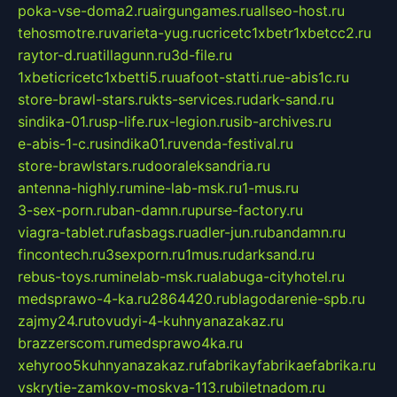
poka-vse-doma2.ru
airgungames.ru
allseo-host.ru
tehosmotre.ru
varieta-yug.ru
cricetc1xbetr1xbetcc2.ru
raytor-d.ru
atillagunn.ru
3d-file.ru
1xbeticricetc1xbetti5.ru
uafoot-statti.ru
e-abis1c.ru
store-brawl-stars.ru
kts-services.ru
dark-sand.ru
sindika-01.ru
sp-life.ru
x-legion.ru
sib-archives.ru
e-abis-1-c.ru
sindika01.ru
venda-festival.ru
store-brawlstars.ru
dooraleksandria.ru
antenna-highly.ru
mine-lab-msk.ru
1-mus.ru
3-sex-porn.ru
ban-damn.ru
purse-factory.ru
viagra-tablet.ru
fasbags.ru
adler-jun.ru
bandamn.ru
fincontech.ru
3sexporn.ru
1mus.ru
darksand.ru
rebus-toys.ru
minelab-msk.ru
alabuga-cityhotel.ru
medsprawo-4-ka.ru
2864420.ru
blagodarenie-spb.ru
zajmy24.ru
tovudyi-4-kuhnyanazakaz.ru
brazzerscom.ru
medsprawo4ka.ru
xehyroo5kuhnyanazakaz.ru
fabrikayfabrikaefabrika.ru
vskrytie-zamkov-moskva-113.ru
biletnadom.ru