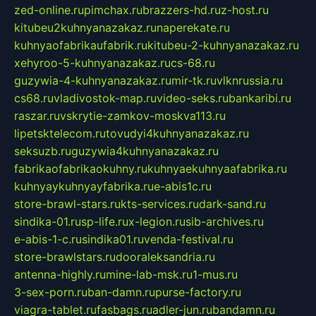
zed-online.ru
pimchax.ru
brazzers-hd.ru
z-host.ru
kitubeu2kuhnyanazakaz.ru
naperekate.ru
kuhnyaofabrikaufabrik.ru
kitubeu-2-kuhnyanazakaz.ru
xehyroo-5-kuhnyanazakaz.ru
cs-68.ru
guzywia-4-kuhnyanazakaz.ru
mir-tk.ru
vlknrussia.ru
cs68.ru
vladivostok-map.ru
video-seks.ru
bankaribi.ru
raszar.ru
vskrytie-zamkov-moskva113.ru
lipetsktelecom.ru
tovudyi4kuhnyanazakaz.ru
seksuzb.ru
guzywia4kuhnyanazakaz.ru
fabrikaofabrikaokuhny.ru
kuhnyaekuhnyaafabrika.ru
kuhnyaykuhnyayfabrika.ru
e-abis1c.ru
store-brawl-stars.ru
kts-services.ru
dark-sand.ru
sindika-01.ru
sp-life.ru
x-legion.ru
sib-archives.ru
e-abis-1-c.ru
sindika01.ru
venda-festival.ru
store-brawlstars.ru
dooraleksandria.ru
antenna-highly.ru
mine-lab-msk.ru
1-mus.ru
3-sex-porn.ru
ban-damn.ru
purse-factory.ru
viagra-tablet.ru
fasbags.ru
adler-jun.ru
bandamn.ru