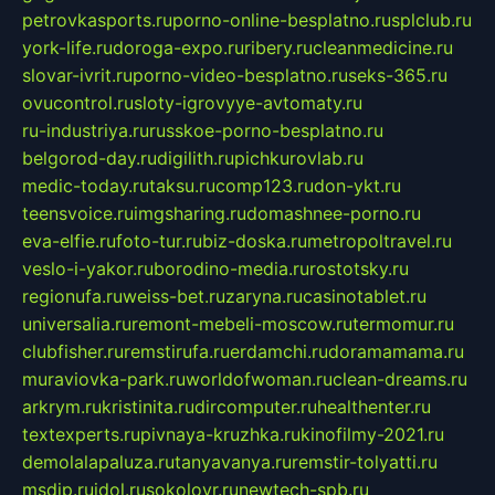
petrovkasports.ru
porno-online-besplatno.ru
splclub.ru
york-life.ru
doroga-expo.ru
ribery.ru
cleanmedicine.ru
slovar-ivrit.ru
porno-video-besplatno.ru
seks-365.ru
ovucontrol.ru
sloty-igrovyye-avtomaty.ru
ru-industriya.ru
russkoe-porno-besplatno.ru
belgorod-day.ru
digilith.ru
pichkurovlab.ru
medic-today.ru
taksu.ru
comp123.ru
don-ykt.ru
teensvoice.ru
imgsharing.ru
domashnee-porno.ru
eva-elfie.ru
foto-tur.ru
biz-doska.ru
metropoltravel.ru
veslo-i-yakor.ru
borodino-media.ru
rostotsky.ru
regionufa.ru
weiss-bet.ru
zaryna.ru
casinotablet.ru
universalia.ru
remont-mebeli-moscow.ru
termomur.ru
clubfisher.ru
remstirufa.ru
erdamchi.ru
doramamama.ru
muraviovka-park.ru
worldofwoman.ru
clean-dreams.ru
arkrym.ru
kristinita.ru
dircomputer.ru
healthenter.ru
textexperts.ru
pivnaya-kruzhka.ru
kinofilmy-2021.ru
demolalapaluza.ru
tanyavanya.ru
remstir-tolyatti.ru
msdip.ru
jdol.ru
sokolovr.ru
newtech-spb.ru