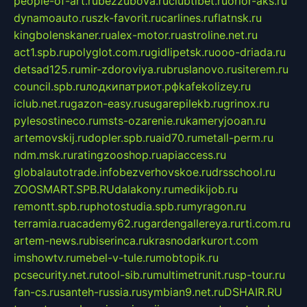
people-of-art.ru
bezzubova.ru
clubtibet.ru
orior-aks.ru
dynamoauto.ru
szk-favorit.ru
carlines.ru
flatnsk.ru
kingbolenskaner.ru
alex-motor.ru
astroline.net.ru
act1.spb.ru
polyglot.com.ru
gidlipetsk.ru
ooo-driada.ru
detsad125.ru
mir-zdoroviya.ru
bruslanovo.ru
siterem.ru
council.spb.ru
лодкипатриот.рф
kafekolizey.ru
iclub.net.ru
gazon-easy.ru
sugarepilekb.ru
grinox.ru
pylesostineco.ru
msts-ozarenie.ru
kameryjooan.ru
artemovskij.ru
dopler.spb.ru
aid70.ru
metall-perm.ru
ndm.msk.ru
ratingzooshop.ru
apiaccess.ru
globalautotrade.info
bezverhovskoe.ru
drsschool.ru
ZOOSMART.SPB.RU
dalakony.ru
medikijob.ru
remontt.spb.ru
photostudia.spb.ru
myragon.ru
terramia.ru
academy62.ru
gardengallereya.ru
rti.com.ru
artem-news.ru
biserinca.ru
krasnodarkurort.com
imshowtv.ru
mebel-v-tule.ru
mobtopik.ru
pcsecurity.net.ru
tool-sib.ru
multimetrunit.ru
sp-tour.ru
fan-cs.ru
santeh-russia.ru
symbian9.net.ru
DSHAIR.RU