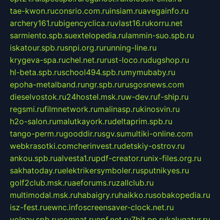
tae-kwon.ru
consrio.com.ru
insiam.ru
avegainfo.ru
archery161.ru
bigencyclica.ru
vlast16.ru
korru.net
sarmiento.spb.su
extelopedia.ru
lammin-suo.spb.ru
iskatour.spb.ru
snpi.org.ru
running-line.ru
krygeva-spa.ru
chel.net.ru
rust-loco.ru
dugshop.ru
hl-beta.spb.ru
school494.spb.ru
mymubaby.ru
epoha-metalband.ru
ngr.spb.ru
rusgosnews.com
dieselvostok.ru
24hostel.msk.ru
w-dev.ru
f-ship.ru
regsmi.ru
filmnetwork.ru
malinasp.ru
kinosvin.ru
h2o-salon.ru
malutkayork.ru
deltaprim.spb.ru
tango-perm.ru
gooddir.ru
sgv.su
multiki-online.com
webkrasotki.com
cherinvest.ru
detskiy-ostrov.ru
ankou.spb.ru
alvesta1.ru
pdf-creator.ru
nix-files.org.ru
sakhatoday.ru
elektrikersymboler.ru
sputnikyes.ru
golf2club.msk.ru
aeforums.ru
zallclub.ru
multimodal.msk.ru
habaigry.ru
haikko.ru
sobakopedia.ru
isz-fest.ru
ewnc.info
screensaver-clock.net.ru
volnav.spb.ru
comnat.ru
npf.net.ru
7bit.pp.ru
kalugatur.ru