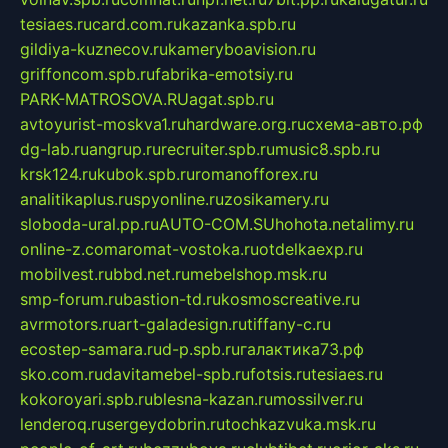
tesiaes.ru
card.com.ru
kazanka.spb.ru
gildiya-kuznecov.ru
kameryboavision.ru
griffoncom.spb.ru
fabrika-emotsiy.ru
PARK-MATROSOVA.RU
agat.spb.ru
avtoyurist-moskva1.ru
hardware.org.ru
схема-авто.рф
dg-lab.ru
angrup.ru
recruiter.spb.ru
music8.spb.ru
krsk124.ru
kubok.spb.ru
romanofforex.ru
analitikaplus.ru
spyonline.ru
zosikamery.ru
sloboda-ural.pp.ru
AUTO-COM.SU
hohota.net
alimy.ru
online-z.com
aromat-vostoka.ru
otdelkaexp.ru
mobilvest.ru
bbd.net.ru
mebelshop.msk.ru
smp-forum.ru
bastion-td.ru
kosmoscreative.ru
avrmotors.ru
art-galadesign.ru
tiffany-c.ru
ecostep-samara.ru
d-p.spb.ru
галактика73.рф
sko.com.ru
davitamebel-spb.ru
fotsis.ru
tesiaes.ru
kokoroyari.spb.ru
blesna-kazan.ru
mossilver.ru
lenderoq.ru
sergeydobrin.ru
tochkazvuka.msk.ru