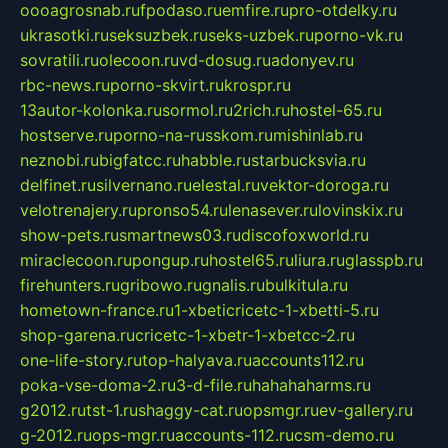
oooagrosnab.ru
fpodaso.ru
emfire.ru
pro-otdelky.ru
ukrasotki.ru
seksuzbek.ru
seks-uzbek.ru
porno-vk.ru
sovratili.ru
olecoon.ru
vd-dosug.ru
adonyev.ru
rbc-news.ru
porno-skvirt.ru
krospr.ru
13autor-kolonka.ru
sormol.ru
2rich.ru
hostel-65.ru
hostserve.ru
porno-na-russkom.ru
mishinlab.ru
neznobi.ru
bigfatcc.ru
habble.ru
starbucksvia.ru
delfinet.ru
silvernano.ru
elestal.ru
vektor-doroga.ru
velotrenajery.ru
pronso54.ru
lenasever.ru
lovinskix.ru
show-pets.ru
smartnews03.ru
discofoxworld.ru
miraclecoon.ru
pongup.ru
hostel65.ru
liura.ru
glasspb.ru
firehunters.ru
gribowo.ru
gnalis.ru
bulkitula.ru
hometown-france.ru
1-xbeticricetc-1-xbetti-5.ru
shop-garena.ru
cricetc-1-xbetr-1-xbetcc-2.ru
one-life-story.ru
top-halyava.ru
accounts112.ru
poka-vse-doma-2.ru
3-d-file.ru
hahahaharms.ru
g2012.ru
tst-1.ru
shaggy-cat.ru
opsmgr.ru
ev-gallery.ru
g-2012.ru
ops-mgr.ru
accounts-112.ru
csm-demo.ru