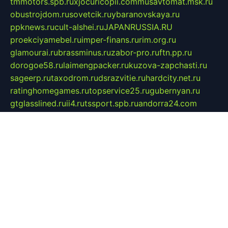
tmmotors.spb.ru
xjocuricopii.com
musavtomat.msk.ru
obustrojdom.ru
sovetcik.ru
ybaranovskaya.ru
ppknews.ru
cult-alshei.ru
JAPANRUSSIA.RU
proekciyamebel.ru
imper-finans.ru
rim.org.ru
glamourai.ru
brassminus.ru
zabor-pro.ru
ftn.pp.ru
dorogoe58.ru
laimengpacker.ru
kuzova-zapchasti.ru
sageerp.ru
taxodrom.ru
dsrazvitie.ru
hardcity.net.ru
ratinghomegames.ru
topservice25.ru
gubernyan.ru
gtglasslined.ru
ii4.ru
tssport.spb.ru
andorra24.com
blackwallstreet.ru
oboimos.ru
optim-doors.com.ru
ikuch.ru
nycr.org.ru
npa21.ru
vremya-ch.spb.ru
desert000.ru
ivtorgi.ru
ifiori.ru
catalog-statei.ru
dcv.org.ru
spetsmaster174.ru
ipkameryhiseeu.ru
dum26.ru
ruspol.spb.ru
fr-opendp.ru
kam-solnyshko.ru
cheyenne-arapaho.ru
sevzapmetal.spb.ru
ted-lapidus.spb.ru
parasite-eliminator.ru
sigma-complete.ru
modernworld.ru
dama-moda.ru
eholot-group.ru
sk-nvkz.ru
DRONGOLD.RU