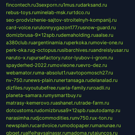
fincontech.ru
3sexporn.ru
1mus.ru
darksand.ru
rebus-toys.ru
minelab-msk.ru
rtdco.ru
seo-prodvizhenie-sajtov-stroitelnyh-kompanij.ru
card-voice.ru
rulonnyygazon177.ru
snow-guard.ru
domizbrusa-9x12spb.ru
demaholding.ru
aalse.ru
a380club.ru
argentinamia.ru
perkoka.ru
movie-one.ru
perk-oka.ru
g-octopus.ru
sibarchives.ru
andreislyusar.ru
naruto-x.ru
pursefactory.ru
tor-lyubov-i-grom.ru
spayderhed-2022.ru
movieone.ru
evro-dez.ru
webamator.ru
ma-absolut1.ru
avtopomosch27.ru
nv-750.ru
news-plain.ru
nertansaga.ru
delanalad.ru
dizfiles.ru
youtubefree.ru
aria-family.ru
roadli.ru
planeta-samara.ru
mysmartbuy.ru
matrasy-kemerovo.ru
ashanet.ru
trade-farm.ru
dotcustoms.ru
domizbrusa9x12spb.ru
autodamp.ru
narasimha.ru
djcommodities.ru
nv750.ru
x-ton.ru
newsplain.ru
cardvoice.ru
modopaper.ru
manunae.ru
gbget.ru
alfeihavsalnassr.ru
madoma.ru
tajuncos.ru