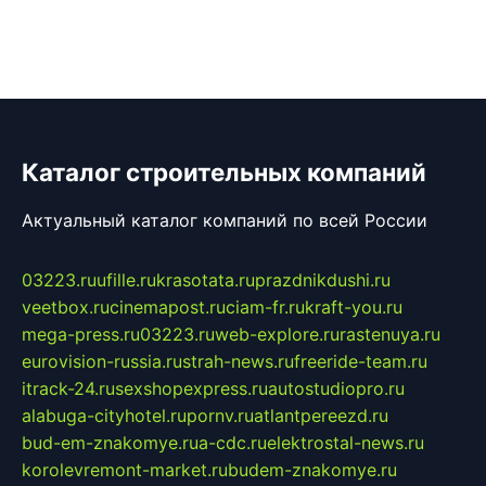
Каталог строительных компаний
Актуальный каталог компаний по всей России
03223.ru
ufille.ru
krasotata.ru
prazdnikdushi.ru
veetbox.ru
cinemapost.ru
ciam-fr.ru
kraft-you.ru
mega-press.ru
03223.ru
web-explore.ru
rastenuya.ru
eurovision-russia.ru
strah-news.ru
freeride-team.ru
itrack-24.ru
sexshopexpress.ru
autostudiopro.ru
alabuga-cityhotel.ru
pornv.ru
atlantpereezd.ru
bud-em-znakomye.ru
a-cdc.ru
elektrostal-news.ru
korolevremont-market.ru
budem-znakomye.ru