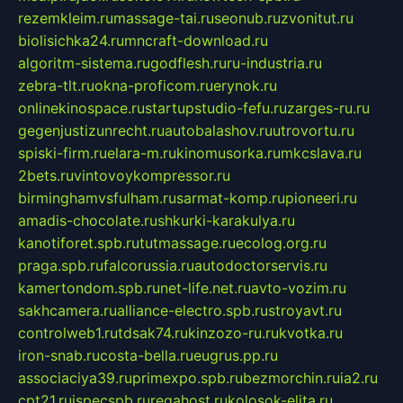
rezemkleim.ru
massage-tai.ru
seonub.ru
zvonitut.ru
biolisichka24.ru
mncraft-download.ru
algoritm-sistema.ru
godflesh.ru
ru-industria.ru
zebra-tlt.ru
okna-proficom.ru
erynok.ru
onlinekinospace.ru
startupstudio-fefu.ru
zarges-ru.ru
gegenjustizunrecht.ru
autobalashov.ru
utrovortu.ru
spiski-firm.ru
elara-m.ru
kinomusorka.ru
mkcslava.ru
2bets.ru
vintovoykompressor.ru
birminghamvsfulham.ru
sarmat-komp.ru
pioneeri.ru
amadis-chocolate.ru
shkurki-karakulya.ru
kanotiforet.spb.ru
tutmassage.ru
ecolog.org.ru
praga.spb.ru
falcorussia.ru
autodoctorservis.ru
kamertondom.spb.ru
net-life.net.ru
avto-vozim.ru
sakhcamera.ru
alliance-electro.spb.ru
stroyavt.ru
controlweb1.ru
tdsak74.ru
kinzozo-ru.ru
kvotka.ru
iron-snab.ru
costa-bella.ru
eugrus.pp.ru
associaciya39.ru
primexpo.spb.ru
bezmorchin.ru
ia2.ru
cpt21.ru
ispecspb.ru
regahost.ru
kolosok-elita.ru