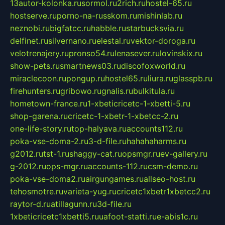
13autor-kolonka.ru
sormol.ru
2rich.ru
hostel-65.ru
hostserve.ru
porno-na-russkom.ru
mishinlab.ru
neznobi.ru
bigfatcc.ru
habble.ru
starbucksvia.ru
delfinet.ru
silvernano.ru
elestal.ru
vektor-doroga.ru
velotrenajery.ru
pronso54.ru
lenasever.ru
lovinskix.ru
show-pets.ru
smartnews03.ru
discofoxworld.ru
miraclecoon.ru
pongup.ru
hostel65.ru
liura.ru
glasspb.ru
firehunters.ru
gribowo.ru
gnalis.ru
bulkitula.ru
hometown-france.ru
1-xbeticricetc-1-xbetti-5.ru
shop-garena.ru
cricetc-1-xbetr-1-xbetcc-2.ru
one-life-story.ru
top-halyava.ru
accounts112.ru
poka-vse-doma-2.ru
3-d-file.ru
hahahaharms.ru
g2012.ru
tst-1.ru
shaggy-cat.ru
opsmgr.ru
ev-gallery.ru
g-2012.ru
ops-mgr.ru
accounts-112.ru
csm-demo.ru
poka-vse-doma2.ru
airgungames.ru
allseo-host.ru
tehosmotre.ru
varieta-yug.ru
cricetc1xbetr1xbetcc2.ru
raytor-d.ru
atillagunn.ru
3d-file.ru
1xbeticricetc1xbetti5.ru
uafoot-statti.ru
e-abis1c.ru