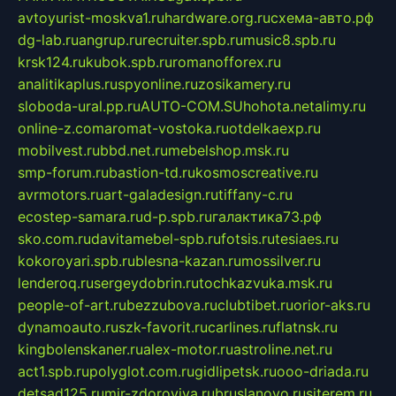
avtoyurist-moskva1.ru
hardware.org.ru
схема-авто.рф
dg-lab.ru
angrup.ru
recruiter.spb.ru
music8.spb.ru
krsk124.ru
kubok.spb.ru
romanofforex.ru
analitikaplus.ru
spyonline.ru
zosikamery.ru
sloboda-ural.pp.ru
AUTO-COM.SU
hohota.net
alimy.ru
online-z.com
aromat-vostoka.ru
otdelkaexp.ru
mobilvest.ru
bbd.net.ru
mebelshop.msk.ru
smp-forum.ru
bastion-td.ru
kosmoscreative.ru
avrmotors.ru
art-galadesign.ru
tiffany-c.ru
ecostep-samara.ru
d-p.spb.ru
галактика73.рф
sko.com.ru
davitamebel-spb.ru
fotsis.ru
tesiaes.ru
kokoroyari.spb.ru
blesna-kazan.ru
mossilver.ru
lenderoq.ru
sergeydobrin.ru
tochkazvuka.msk.ru
people-of-art.ru
bezzubova.ru
clubtibet.ru
orior-aks.ru
dynamoauto.ru
szk-favorit.ru
carlines.ru
flatnsk.ru
kingbolenskaner.ru
alex-motor.ru
astroline.net.ru
act1.spb.ru
polyglot.com.ru
gidlipetsk.ru
ooo-driada.ru
detsad125.ru
mir-zdoroviya.ru
bruslanovo.ru
siterem.ru