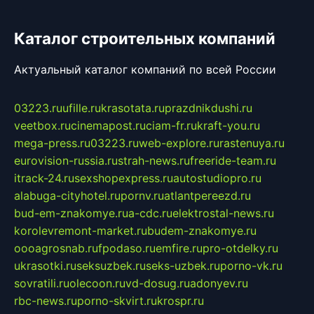
Каталог строительных компаний
Актуальный каталог компаний по всей России
03223.ru
ufille.ru
krasotata.ru
prazdnikdushi.ru
veetbox.ru
cinemapost.ru
ciam-fr.ru
kraft-you.ru
mega-press.ru
03223.ru
web-explore.ru
rastenuya.ru
eurovision-russia.ru
strah-news.ru
freeride-team.ru
itrack-24.ru
sexshopexpress.ru
autostudiopro.ru
alabuga-cityhotel.ru
pornv.ru
atlantpereezd.ru
bud-em-znakomye.ru
a-cdc.ru
elektrostal-news.ru
korolevremont-market.ru
budem-znakomye.ru
oooagrosnab.ru
fpodaso.ru
emfire.ru
pro-otdelky.ru
ukrasotki.ru
seksuzbek.ru
seks-uzbek.ru
porno-vk.ru
sovratili.ru
olecoon.ru
vd-dosug.ru
adonyev.ru
rbc-news.ru
porno-skvirt.ru
krospr.ru