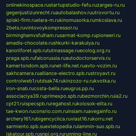
onlinekinospace.ru
startupstudio-fefu.ru
zarges-ru.ru
gegenjustizunrecht.ru
autobalashov.ru
utrovortu.ru
spiski-firm.ru
elara-m.ru
kinomusorka.ru
mkcslava.ru
2bets.ru
vintovoykompressor.ru
birminghamvsfulham.ru
sarmat-komp.ru
pioneeri.ru
amadis-chocolate.ru
shkurki-karakulya.ru
kanotiforet.spb.ru
tutmassage.ru
ecolog.org.ru
praga.spb.ru
falcorussia.ru
autodoctorservis.ru
kamertondom.spb.ru
net-life.net.ru
avto-vozim.ru
sakhcamera.ru
alliance-electro.spb.ru
stroyavt.ru
controlweb1.ru
tdsak74.ru
kinzozo-ru.ru
kvotka.ru
iron-snab.ru
costa-bella.ru
eugrus.pp.ru
associaciya39.ru
primexpo.spb.ru
bezmorchin.ru
ia2.ru
cpt21.ru
ispecspb.ru
regahost.ru
kolosok-elita.ru
tae-kwon.ru
consrio.com.ru
insiam.ru
avegainfo.ru
archery161.ru
bigencyclica.ru
vlast16.ru
korru.net
sarmiento.spb.su
extelopedia.ru
lammin-suo.spb.ru
iskatour.spb.ru
snpi.org.ru
running-line.ru