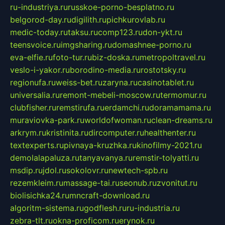
ru-industriya.ru
russkoe-porno-besplatno.ru
belgorod-day.ru
digilith.ru
pichkurovlab.ru
medic-today.ru
taksu.ru
comp123.ru
don-ykt.ru
teensvoice.ru
imgsharing.ru
domashnee-porno.ru
eva-elfie.ru
foto-tur.ru
biz-doska.ru
metropoltravel.ru
veslo-i-yakor.ru
borodino-media.ru
rostotsky.ru
regionufa.ru
weiss-bet.ru
zaryna.ru
casinotablet.ru
universalia.ru
remont-mebeli-moscow.ru
termomur.ru
clubfisher.ru
remstirufa.ru
erdamchi.ru
doramamama.ru
muraviovka-park.ru
worldofwoman.ru
clean-dreams.ru
arkrym.ru
kristinita.ru
dircomputer.ru
healthenter.ru
textexperts.ru
pivnaya-kruzhka.ru
kinofilmy-2021.ru
demolalapaluza.ru
tanyavanya.ru
remstir-tolyatti.ru
msdip.ru
jdol.ru
sokolovr.ru
newtech-spb.ru
rezemkleim.ru
massage-tai.ru
seonub.ru
zvonitut.ru
biolisichka24.ru
mncraft-download.ru
algoritm-sistema.ru
godflesh.ru
ru-industria.ru
zebra-tlt.ru
okna-proficom.ru
erynok.ru