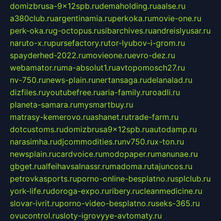
domizbrusa-9x12spb.ru
demaholding.ru
aalse.ru
a380club.ru
argentinamia.ru
perkoka.ru
movie-one.ru
perk-oka.ru
g-octopus.ru
sibarchives.ru
andreislyusar.ru
naruto-x.ru
pursefactory.ru
tor-lyubov-i-grom.ru
spayderhed-2022.ru
movieone.ru
evro-dez.ru
webamator.ru
ma-absolut1.ru
avtopomosch27.ru
nv-750.ru
news-plain.ru
nertansaga.ru
delanalad.ru
dizfiles.ru
youtubefree.ru
aria-family.ru
roadli.ru
planeta-samara.ru
mysmartbuy.ru
matrasy-kemerovo.ru
ashanet.ru
trade-farm.ru
dotcustoms.ru
domizbrusa9x12spb.ru
autodamp.ru
narasimha.ru
djcommodities.ru
nv750.ru
x-ton.ru
newsplain.ru
cardvoice.ru
modopaper.ru
manunae.ru
gbget.ru
alfeihavsalnassr.ru
madoma.ru
tajuncos.ru
petrovkasports.ru
porno-online-besplatno.ru
splclub.ru
york-life.ru
doroga-expo.ru
ribery.ru
cleanmedicine.ru
slovar-ivrit.ru
porno-video-besplatno.ru
seks-365.ru
ovucontrol.ru
sloty-igrovyye-avtomaty.ru