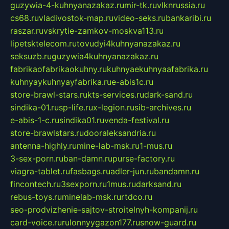
guzywia-4-kuhnyanazakaz.ru
mir-tk.ru
vlknrussia.ru
cs68.ru
vladivostok-map.ru
video-seks.ru
bankaribi.ru
raszar.ru
vskrytie-zamkov-moskva113.ru
lipetsktelecom.ru
tovudyi4kuhnyanazakaz.ru
seksuzb.ru
guzywia4kuhnyanazakaz.ru
fabrikaofabrikaokuhny.ru
kuhnyaekuhnyaafabrika.ru
kuhnyaykuhnyayfabrika.ru
e-abis1c.ru
store-brawl-stars.ru
kts-services.ru
dark-sand.ru
sindika-01.ru
sp-life.ru
x-legion.ru
sib-archives.ru
e-abis-1-c.ru
sindika01.ru
venda-festival.ru
store-brawlstars.ru
dooraleksandria.ru
antenna-highly.ru
mine-lab-msk.ru
1-mus.ru
3-sex-porn.ru
ban-damn.ru
purse-factory.ru
viagra-tablet.ru
fasbags.ru
adler-jun.ru
bandamn.ru
fincontech.ru
3sexporn.ru
1mus.ru
darksand.ru
rebus-toys.ru
minelab-msk.ru
rtdco.ru
seo-prodvizhenie-sajtov-stroitelnyh-kompanij.ru
card-voice.ru
rulonnyygazon177.ru
snow-guard.ru