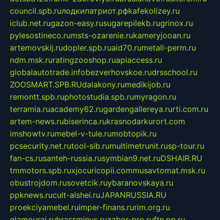
council.spb.ru
лодкипатриот.рф
kafekolizey.ru
iclub.net.ru
gazon-easy.ru
sugarepilekb.ru
grinox.ru
pylesostineco.ru
msts-ozarenie.ru
kameryjooan.ru
artemovskij.ru
dopler.spb.ru
aid70.ru
metall-perm.ru
ndm.msk.ru
ratingzooshop.ru
apiaccess.ru
globalautotrade.info
bezverhovskoe.ru
drsschool.ru
ZOOSMART.SPB.RU
dalakony.ru
medikijob.ru
remontt.spb.ru
photostudia.spb.ru
myragon.ru
terramia.ru
academy62.ru
gardengallereya.ru
rti.com.ru
artem-news.ru
biserinca.ru
krasnodarkurort.com
imshowtv.ru
mebel-v-tule.ru
mobtopik.ru
pcsecurity.net.ru
tool-sib.ru
multimetrunit.ru
sp-tour.ru
fan-cs.ru
santeh-russia.ru
symbian9.net.ru
DSHAIR.RU
tmmotors.spb.ru
xjocuricopii.com
musavtomat.msk.ru
obustrojdom.ru
sovetcik.ru
ybaranovskaya.ru
ppknews.ru
cult-alshei.ru
JAPANRUSSIA.RU
proekciyamebel.ru
imper-finans.ru
rim.org.ru
glamourai.ru
brassminus.ru
zabor-pro.ru
ftn.pp.ru