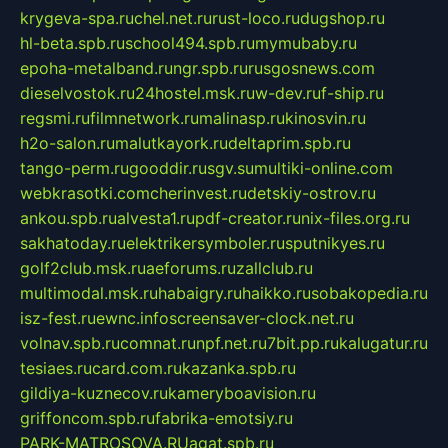
krygeva-spa.ru
chel.net.ru
rust-loco.ru
dugshop.ru
hl-beta.spb.ru
school494.spb.ru
mymubaby.ru
epoha-metalband.ru
ngr.spb.ru
rusgosnews.com
dieselvostok.ru
24hostel.msk.ru
w-dev.ru
f-ship.ru
regsmi.ru
filmnetwork.ru
malinasp.ru
kinosvin.ru
h2o-salon.ru
malutkayork.ru
deltaprim.spb.ru
tango-perm.ru
gooddir.ru
sgv.su
multiki-online.com
webkrasotki.com
cherinvest.ru
detskiy-ostrov.ru
ankou.spb.ru
alvesta1.ru
pdf-creator.ru
nix-files.org.ru
sakhatoday.ru
elektrikersymboler.ru
sputnikyes.ru
golf2club.msk.ru
aeforums.ru
zallclub.ru
multimodal.msk.ru
habaigry.ru
haikko.ru
sobakopedia.ru
isz-fest.ru
ewnc.info
screensaver-clock.net.ru
volnav.spb.ru
comnat.ru
npf.net.ru
7bit.pp.ru
kalugatur.ru
tesiaes.ru
card.com.ru
kazanka.spb.ru
gildiya-kuznecov.ru
kameryboavision.ru
griffoncom.spb.ru
fabrika-emotsiy.ru
PARK-MATROSOVA.RU
agat.spb.ru