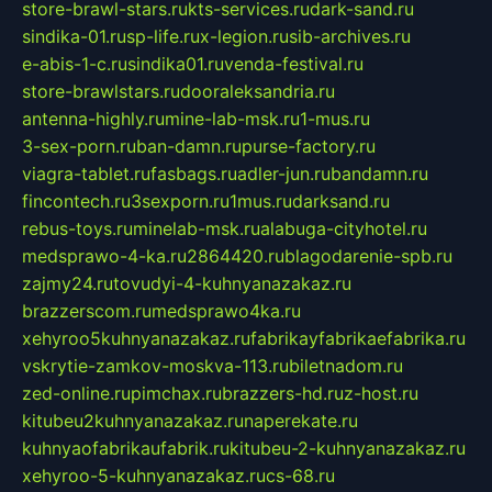
store-brawl-stars.ru
kts-services.ru
dark-sand.ru
sindika-01.ru
sp-life.ru
x-legion.ru
sib-archives.ru
e-abis-1-c.ru
sindika01.ru
venda-festival.ru
store-brawlstars.ru
dooraleksandria.ru
antenna-highly.ru
mine-lab-msk.ru
1-mus.ru
3-sex-porn.ru
ban-damn.ru
purse-factory.ru
viagra-tablet.ru
fasbags.ru
adler-jun.ru
bandamn.ru
fincontech.ru
3sexporn.ru
1mus.ru
darksand.ru
rebus-toys.ru
minelab-msk.ru
alabuga-cityhotel.ru
medsprawo-4-ka.ru
2864420.ru
blagodarenie-spb.ru
zajmy24.ru
tovudyi-4-kuhnyanazakaz.ru
brazzerscom.ru
medsprawo4ka.ru
xehyroo5kuhnyanazakaz.ru
fabrikayfabrikaefabrika.ru
vskrytie-zamkov-moskva-113.ru
biletnadom.ru
zed-online.ru
pimchax.ru
brazzers-hd.ru
z-host.ru
kitubeu2kuhnyanazakaz.ru
naperekate.ru
kuhnyaofabrikaufabrik.ru
kitubeu-2-kuhnyanazakaz.ru
xehyroo-5-kuhnyanazakaz.ru
cs-68.ru