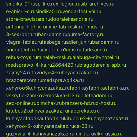
sindika-01.ru
sp-life.ru
x-legion.ru
sib-archives.ru
e-abis-1-c.ru
sindika01.ru
venda-festival.ru
store-brawlstars.ru
dooraleksandria.ru
antenna-highly.ru
mine-lab-msk.ru
1-mus.ru
3-sex-porn.ru
ban-damn.ru
purse-factory.ru
viagra-tablet.ru
fasbags.ru
adler-jun.ru
bandamn.ru
fincontech.ru
3sexporn.ru
1mus.ru
darksand.ru
rebus-toys.ru
minelab-msk.ru
alabuga-cityhotel.ru
medsprawo-4-ka.ru
2864420.ru
blagodarenie-spb.ru
zajmy24.ru
tovudyi-4-kuhnyanazakaz.ru
brazzerscom.ru
medsprawo4ka.ru
xehyroo5kuhnyanazakaz.ru
fabrikayfabrikaefabrika.ru
vskrytie-zamkov-moskva-113.ru
biletnadom.ru
zed-online.ru
pimchax.ru
brazzers-hd.ru
z-host.ru
kitubeu2kuhnyanazakaz.ru
naperekate.ru
kuhnyaofabrikaufabrik.ru
kitubeu-2-kuhnyanazakaz.ru
xehyroo-5-kuhnyanazakaz.ru
cs-68.ru
guzywia-4-kuhnyanazakaz.ru
mir-tk.ru
vlknrussia.ru