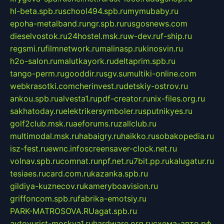
hl-beta.spb.ru
school494.spb.ru
mymubaby.ru
epoha-metalband.ru
ngr.spb.ru
rusgosnews.com
dieselvostok.ru
24hostel.msk.ru
w-dev.ru
f-ship.ru
regsmi.ru
filmnetwork.ru
malinasp.ru
kinosvin.ru
h2o-salon.ru
malutkayork.ru
deltaprim.spb.ru
tango-perm.ru
gooddir.ru
sgv.su
multiki-online.com
webkrasotki.com
cherinvest.ru
detskiy-ostrov.ru
ankou.spb.ru
alvesta1.ru
pdf-creator.ru
nix-files.org.ru
sakhatoday.ru
elektrikersymboler.ru
sputnikyes.ru
golf2club.msk.ru
aeforums.ru
zallclub.ru
multimodal.msk.ru
habaigry.ru
haikko.ru
sobakopedia.ru
isz-fest.ru
ewnc.info
screensaver-clock.net.ru
volnav.spb.ru
comnat.ru
npf.net.ru
7bit.pp.ru
kalugatur.ru
tesiaes.ru
card.com.ru
kazanka.spb.ru
gildiya-kuznecov.ru
kameryboavision.ru
griffoncom.spb.ru
fabrika-emotsiy.ru
PARK-MATROSOVA.RU
agat.spb.ru
avtoyurist-moskva1.ru
hardware.org.ru
схема-авто.рф