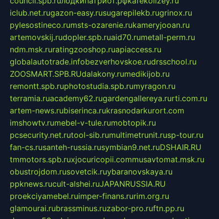
council.spb.ru
лодкипатриот.рф
kafekolizey.ru
iclub.net.ru
gazon-easy.ru
sugarepilekb.ru
grinox.ru
pylesostineco.ru
msts-ozarenie.ru
kameryjooan.ru
artemovskij.ru
dopler.spb.ru
aid70.ru
metall-perm.ru
ndm.msk.ru
ratingzooshop.ru
apiaccess.ru
globalautotrade.info
bezverhovskoe.ru
drsschool.ru
ZOOSMART.SPB.RU
dalakony.ru
medikijob.ru
remontt.spb.ru
photostudia.spb.ru
myragon.ru
terramia.ru
academy62.ru
gardengallereya.ru
rti.com.ru
artem-news.ru
biserinca.ru
krasnodarkurort.com
imshowtv.ru
mebel-v-tule.ru
mobtopik.ru
pcsecurity.net.ru
tool-sib.ru
multimetrunit.ru
sp-tour.ru
fan-cs.ru
santeh-russia.ru
symbian9.net.ru
DSHAIR.RU
tmmotors.spb.ru
xjocuricopii.com
musavtomat.msk.ru
obustrojdom.ru
sovetcik.ru
ybaranovskaya.ru
ppknews.ru
cult-alshei.ru
JAPANRUSSIA.RU
proekciyamebel.ru
imper-finans.ru
rim.org.ru
glamourai.ru
brassminus.ru
zabor-pro.ru
ftn.pp.ru