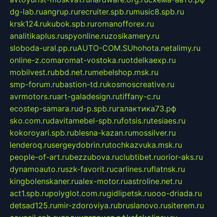
dg-lab.ru
angrup.ru
recruiter.spb.ru
music8.spb.ru
krsk124.ru
kubok.spb.ru
romanofforex.ru
analitikaplus.ru
spyonline.ru
zosikamery.ru
sloboda-ural.pp.ru
AUTO-COM.SU
hohota.net
alimy.ru
online-z.com
aromat-vostoka.ru
otdelkaexp.ru
mobilvest.ru
bbd.net.ru
mebelshop.msk.ru
smp-forum.ru
bastion-td.ru
kosmoscreative.ru
avrmotors.ru
art-galadesign.ru
tiffany-c.ru
ecostep-samara.ru
d-p.spb.ru
галактика73.рф
sko.com.ru
davitamebel-spb.ru
fotsis.ru
tesiaes.ru
kokoroyari.spb.ru
blesna-kazan.ru
mossilver.ru
lenderoq.ru
sergeydobrin.ru
tochkazvuka.msk.ru
people-of-art.ru
bezzubova.ru
clubtibet.ru
orior-aks.ru
dynamoauto.ru
szk-favorit.ru
carlines.ru
flatnsk.ru
kingbolenskaner.ru
alex-motor.ru
astroline.net.ru
act1.spb.ru
polyglot.com.ru
gidlipetsk.ru
ooo-driada.ru
detsad125.ru
mir-zdoroviya.ru
bruslanovo.ru
siterem.ru