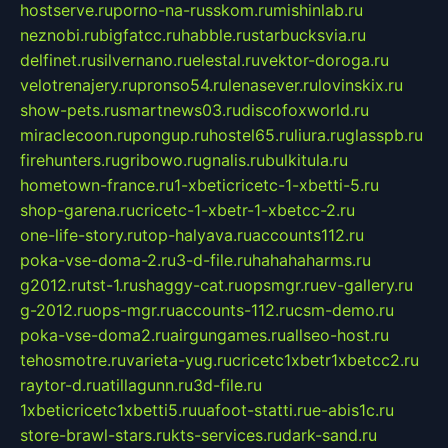
hostserve.ru
porno-na-russkom.ru
mishinlab.ru
neznobi.ru
bigfatcc.ru
habble.ru
starbucksvia.ru
delfinet.ru
silvernano.ru
elestal.ru
vektor-doroga.ru
velotrenajery.ru
pronso54.ru
lenasever.ru
lovinskix.ru
show-pets.ru
smartnews03.ru
discofoxworld.ru
miraclecoon.ru
pongup.ru
hostel65.ru
liura.ru
glasspb.ru
firehunters.ru
gribowo.ru
gnalis.ru
bulkitula.ru
hometown-france.ru
1-xbeticricetc-1-xbetti-5.ru
shop-garena.ru
cricetc-1-xbetr-1-xbetcc-2.ru
one-life-story.ru
top-halyava.ru
accounts112.ru
poka-vse-doma-2.ru
3-d-file.ru
hahahaharms.ru
g2012.ru
tst-1.ru
shaggy-cat.ru
opsmgr.ru
ev-gallery.ru
g-2012.ru
ops-mgr.ru
accounts-112.ru
csm-demo.ru
poka-vse-doma2.ru
airgungames.ru
allseo-host.ru
tehosmotre.ru
varieta-yug.ru
cricetc1xbetr1xbetcc2.ru
raytor-d.ru
atillagunn.ru
3d-file.ru
1xbeticricetc1xbetti5.ru
uafoot-statti.ru
e-abis1c.ru
store-brawl-stars.ru
kts-services.ru
dark-sand.ru