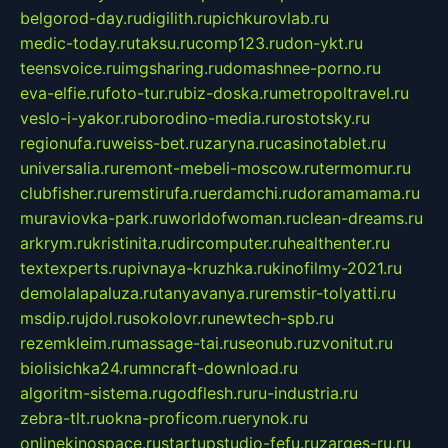
belgorod-day.ru
digilith.ru
pichkurovlab.ru
medic-today.ru
taksu.ru
comp123.ru
don-ykt.ru
teensvoice.ru
imgsharing.ru
domashnee-porno.ru
eva-elfie.ru
foto-tur.ru
biz-doska.ru
metropoltravel.ru
veslo-i-yakor.ru
borodino-media.ru
rostotsky.ru
regionufa.ru
weiss-bet.ru
zaryna.ru
casinotablet.ru
universalia.ru
remont-mebeli-moscow.ru
termomur.ru
clubfisher.ru
remstirufa.ru
erdamchi.ru
doramamama.ru
muraviovka-park.ru
worldofwoman.ru
clean-dreams.ru
arkrym.ru
kristinita.ru
dircomputer.ru
healthenter.ru
textexperts.ru
pivnaya-kruzhka.ru
kinofilmy-2021.ru
demolalapaluza.ru
tanyavanya.ru
remstir-tolyatti.ru
msdip.ru
jdol.ru
sokolovr.ru
newtech-spb.ru
rezemkleim.ru
massage-tai.ru
seonub.ru
zvonitut.ru
biolisichka24.ru
mncraft-download.ru
algoritm-sistema.ru
godflesh.ru
ru-industria.ru
zebra-tlt.ru
okna-proficom.ru
erynok.ru
onlinekinospace.ru
startupstudio-fefu.ru
zarges-ru.ru