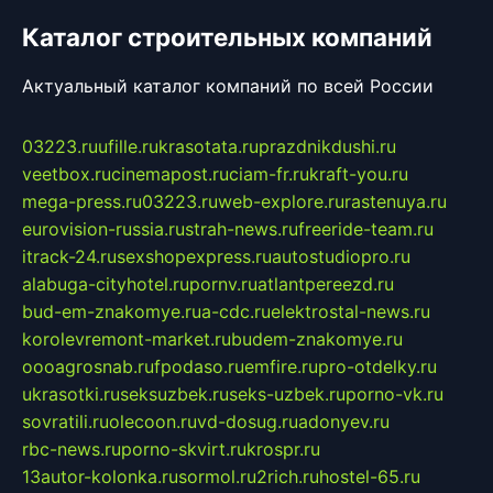
Каталог строительных компаний
Актуальный каталог компаний по всей России
03223.ru
ufille.ru
krasotata.ru
prazdnikdushi.ru
veetbox.ru
cinemapost.ru
ciam-fr.ru
kraft-you.ru
mega-press.ru
03223.ru
web-explore.ru
rastenuya.ru
eurovision-russia.ru
strah-news.ru
freeride-team.ru
itrack-24.ru
sexshopexpress.ru
autostudiopro.ru
alabuga-cityhotel.ru
pornv.ru
atlantpereezd.ru
bud-em-znakomye.ru
a-cdc.ru
elektrostal-news.ru
korolevremont-market.ru
budem-znakomye.ru
oooagrosnab.ru
fpodaso.ru
emfire.ru
pro-otdelky.ru
ukrasotki.ru
seksuzbek.ru
seks-uzbek.ru
porno-vk.ru
sovratili.ru
olecoon.ru
vd-dosug.ru
adonyev.ru
rbc-news.ru
porno-skvirt.ru
krospr.ru
13autor-kolonka.ru
sormol.ru
2rich.ru
hostel-65.ru