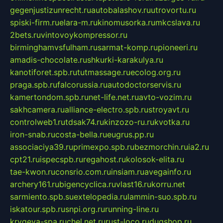
gegenjustizunrecht.ru
autobalashov.ru
utrovortu.ru
spiski-firm.ru
elara-m.ru
kinomusorka.ru
mkcslava.ru
2bets.ru
vintovoykompressor.ru
birminghamvsfulham.ru
sarmat-komp.ru
pioneeri.ru
amadis-chocolate.ru
shkurki-karakulya.ru
kanotiforet.spb.ru
tutmassage.ru
ecolog.org.ru
praga.spb.ru
falcorussia.ru
autodoctorservis.ru
kamertondom.spb.ru
net-life.net.ru
avto-vozim.ru
sakhcamera.ru
alliance-electro.spb.ru
stroyavt.ru
controlweb1.ru
tdsak74.ru
kinzozo-ru.ru
kvotka.ru
iron-snab.ru
costa-bella.ru
eugrus.pp.ru
associaciya39.ru
primexpo.spb.ru
bezmorchin.ru
ia2.ru
cpt21.ru
ispecspb.ru
regahost.ru
kolosok-elita.ru
tae-kwon.ru
consrio.com.ru
insiam.ru
avegainfo.ru
archery161.ru
bigencyclica.ru
vlast16.ru
korru.net
sarmiento.spb.su
extelopedia.ru
lammin-suo.spb.ru
iskatour.spb.ru
snpi.org.ru
running-line.ru
krygeva-spa.ru
chel.net.ru
rust-loco.ru
dugshop.ru