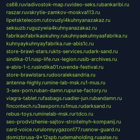
cs68.ru
vladivostok-map.ru
video-seks.ru
bankaribi.ru
raszar.ru
vskrytie-zamkov-moskva113.ru
lipetsktelecom.ru
tovudyi4kuhnyanazakaz.ru
seksuzb.ru
guzywia4kuhnyanazakaz.ru
fabrikaofabrikaokuhny.ru
kuhnyaekuhnyaafabrika.ru
kuhnyaykuhnyayfabrika.ru
e-abis1c.ru
store-brawl-stars.ru
kts-services.ru
dark-sand.ru
sindika-01.ru
sp-life.ru
x-legion.ru
sib-archives.ru
e-abis-1-c.ru
sindika01.ru
venda-festival.ru
store-brawlstars.ru
dooraleksandria.ru
antenna-highly.ru
mine-lab-msk.ru
1-mus.ru
3-sex-porn.ru
ban-damn.ru
purse-factory.ru
viagra-tablet.ru
fasbags.ru
adler-jun.ru
bandamn.ru
fincontech.ru
3sexporn.ru
1mus.ru
darksand.ru
rebus-toys.ru
minelab-msk.ru
rtdco.ru
seo-prodvizhenie-sajtov-stroitelnyh-kompanij.ru
card-voice.ru
rulonnyygazon177.ru
snow-guard.ru
domizbrusa-9x12spb.ru
demaholding.ru
aalse.ru