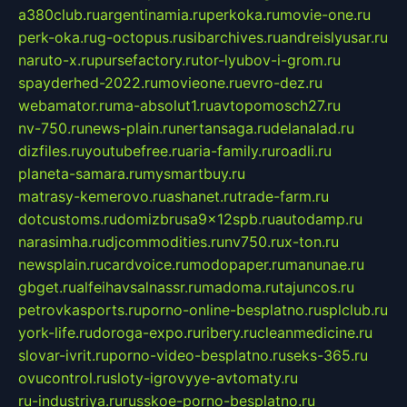
a380club.ru
argentinamia.ru
perkoka.ru
movie-one.ru
perk-oka.ru
g-octopus.ru
sibarchives.ru
andreislyusar.ru
naruto-x.ru
pursefactory.ru
tor-lyubov-i-grom.ru
spayderhed-2022.ru
movieone.ru
evro-dez.ru
webamator.ru
ma-absolut1.ru
avtopomosch27.ru
nv-750.ru
news-plain.ru
nertansaga.ru
delanalad.ru
dizfiles.ru
youtubefree.ru
aria-family.ru
roadli.ru
planeta-samara.ru
mysmartbuy.ru
matrasy-kemerovo.ru
ashanet.ru
trade-farm.ru
dotcustoms.ru
domizbrusa9x12spb.ru
autodamp.ru
narasimha.ru
djcommodities.ru
nv750.ru
x-ton.ru
newsplain.ru
cardvoice.ru
modopaper.ru
manunae.ru
gbget.ru
alfeihavsalnassr.ru
madoma.ru
tajuncos.ru
petrovkasports.ru
porno-online-besplatno.ru
splclub.ru
york-life.ru
doroga-expo.ru
ribery.ru
cleanmedicine.ru
slovar-ivrit.ru
porno-video-besplatno.ru
seks-365.ru
ovucontrol.ru
sloty-igrovyye-avtomaty.ru
ru-industriya.ru
russkoe-porno-besplatno.ru