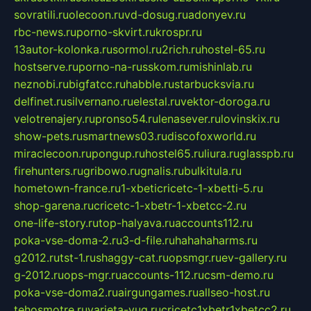
sovratili.ru
olecoon.ru
vd-dosug.ru
adonyev.ru
rbc-news.ru
porno-skvirt.ru
krospr.ru
13autor-kolonka.ru
sormol.ru
2rich.ru
hostel-65.ru
hostserve.ru
porno-na-russkom.ru
mishinlab.ru
neznobi.ru
bigfatcc.ru
habble.ru
starbucksvia.ru
delfinet.ru
silvernano.ru
elestal.ru
vektor-doroga.ru
velotrenajery.ru
pronso54.ru
lenasever.ru
lovinskix.ru
show-pets.ru
smartnews03.ru
discofoxworld.ru
miraclecoon.ru
pongup.ru
hostel65.ru
liura.ru
glasspb.ru
firehunters.ru
gribowo.ru
gnalis.ru
bulkitula.ru
hometown-france.ru
1-xbeticricetc-1-xbetti-5.ru
shop-garena.ru
cricetc-1-xbetr-1-xbetcc-2.ru
one-life-story.ru
top-halyava.ru
accounts112.ru
poka-vse-doma-2.ru
3-d-file.ru
hahahaharms.ru
g2012.ru
tst-1.ru
shaggy-cat.ru
opsmgr.ru
ev-gallery.ru
g-2012.ru
ops-mgr.ru
accounts-112.ru
csm-demo.ru
poka-vse-doma2.ru
airgungames.ru
allseo-host.ru
tehosmotre.ru
varieta-yug.ru
cricetc1xbetr1xbetcc2.ru