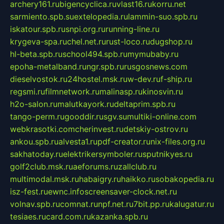
archery161.ru
bigencyclica.ru
vlast16.ru
korru.net
sarmiento.spb.su
extelopedia.ru
lammin-suo.spb.ru
iskatour.spb.ru
snpi.org.ru
running-line.ru
krygeva-spa.ru
chel.net.ru
rust-loco.ru
dugshop.ru
hl-beta.spb.ru
school494.spb.ru
mymubaby.ru
epoha-metalband.ru
ngr.spb.ru
rusgosnews.com
dieselvostok.ru
24hostel.msk.ru
w-dev.ru
f-ship.ru
regsmi.ru
filmnetwork.ru
malinasp.ru
kinosvin.ru
h2o-salon.ru
malutkayork.ru
deltaprim.spb.ru
tango-perm.ru
gooddir.ru
sgv.su
multiki-online.com
webkrasotki.com
cherinvest.ru
detskiy-ostrov.ru
ankou.spb.ru
alvesta1.ru
pdf-creator.ru
nix-files.org.ru
sakhatoday.ru
elektrikersymboler.ru
sputnikyes.ru
golf2club.msk.ru
aeforums.ru
zallclub.ru
multimodal.msk.ru
habaigry.ru
haikko.ru
sobakopedia.ru
isz-fest.ru
ewnc.info
screensaver-clock.net.ru
volnav.spb.ru
comnat.ru
npf.net.ru
7bit.pp.ru
kalugatur.ru
tesiaes.ru
card.com.ru
kazanka.spb.ru