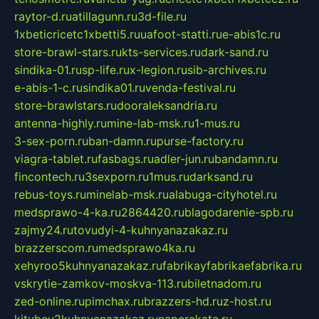
raytor-d.ru
atillagunn.ru
3d-file.ru
1xbeticricetc1xbetti5.ru
uafoot-statti.ru
e-abis1c.ru
store-brawl-stars.ru
kts-services.ru
dark-sand.ru
sindika-01.ru
sp-life.ru
x-legion.ru
sib-archives.ru
e-abis-1-c.ru
sindika01.ru
venda-festival.ru
store-brawlstars.ru
dooraleksandria.ru
antenna-highly.ru
mine-lab-msk.ru
1-mus.ru
3-sex-porn.ru
ban-damn.ru
purse-factory.ru
viagra-tablet.ru
fasbags.ru
adler-jun.ru
bandamn.ru
fincontech.ru
3sexporn.ru
1mus.ru
darksand.ru
rebus-toys.ru
minelab-msk.ru
alabuga-cityhotel.ru
medsprawo-4-ka.ru
2864420.ru
blagodarenie-spb.ru
zajmy24.ru
tovudyi-4-kuhnyanazakaz.ru
brazzerscom.ru
medsprawo4ka.ru
xehyroo5kuhnyanazakaz.ru
fabrikayfabrikaefabrika.ru
vskrytie-zamkov-moskva-113.ru
biletnadom.ru
zed-online.ru
pimchax.ru
brazzers-hd.ru
z-host.ru