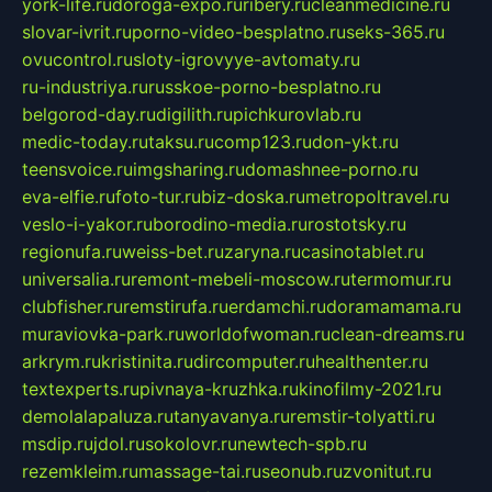
york-life.ru
doroga-expo.ru
ribery.ru
cleanmedicine.ru
slovar-ivrit.ru
porno-video-besplatno.ru
seks-365.ru
ovucontrol.ru
sloty-igrovyye-avtomaty.ru
ru-industriya.ru
russkoe-porno-besplatno.ru
belgorod-day.ru
digilith.ru
pichkurovlab.ru
medic-today.ru
taksu.ru
comp123.ru
don-ykt.ru
teensvoice.ru
imgsharing.ru
domashnee-porno.ru
eva-elfie.ru
foto-tur.ru
biz-doska.ru
metropoltravel.ru
veslo-i-yakor.ru
borodino-media.ru
rostotsky.ru
regionufa.ru
weiss-bet.ru
zaryna.ru
casinotablet.ru
universalia.ru
remont-mebeli-moscow.ru
termomur.ru
clubfisher.ru
remstirufa.ru
erdamchi.ru
doramamama.ru
muraviovka-park.ru
worldofwoman.ru
clean-dreams.ru
arkrym.ru
kristinita.ru
dircomputer.ru
healthenter.ru
textexperts.ru
pivnaya-kruzhka.ru
kinofilmy-2021.ru
demolalapaluza.ru
tanyavanya.ru
remstir-tolyatti.ru
msdip.ru
jdol.ru
sokolovr.ru
newtech-spb.ru
rezemkleim.ru
massage-tai.ru
seonub.ru
zvonitut.ru