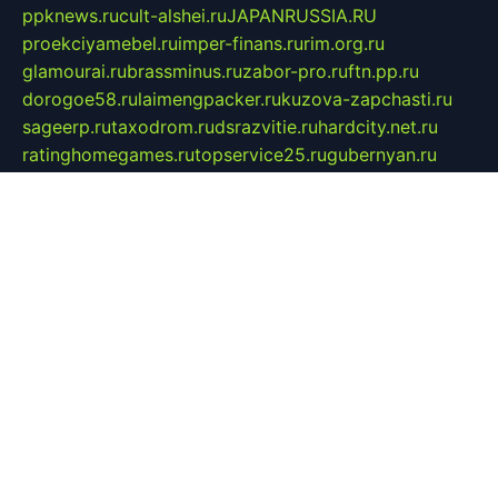
ppknews.ru
cult-alshei.ru
JAPANRUSSIA.RU
proekciyamebel.ru
imper-finans.ru
rim.org.ru
glamourai.ru
brassminus.ru
zabor-pro.ru
ftn.pp.ru
dorogoe58.ru
laimengpacker.ru
kuzova-zapchasti.ru
sageerp.ru
taxodrom.ru
dsrazvitie.ru
hardcity.net.ru
ratinghomegames.ru
topservice25.ru
gubernyan.ru
gtglasslined.ru
ii4.ru
tssport.spb.ru
andorra24.com
blackwallstreet.ru
oboimos.ru
optim-doors.com.ru
ikuch.ru
nycr.org.ru
npa21.ru
vremya-ch.spb.ru
desert000.ru
ivtorgi.ru
ifiori.ru
catalog-statei.ru
dcv.org.ru
spetsmaster174.ru
ipkameryhiseeu.ru
dum26.ru
ruspol.spb.ru
fr-opendp.ru
kam-solnyshko.ru
cheyenne-arapaho.ru
sevzapmetal.spb.ru
ted-lapidus.spb.ru
parasite-eliminator.ru
sigma-complete.ru
modernworld.ru
dama-moda.ru
eholot-group.ru
sk-nvkz.ru
DRONGOLD.RU
democratia2.ru
i-farmer.ru
mass-sport.org
jablonex.spb.ru
bookmess.ru
linkword.ru