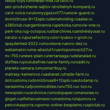
rebus-toys.ru
minelab-msk.ru
rtdco.ru
seo-prodvizhenie-sajtov-stroitelnyh-kompanij.ru
card-voice.ru
rulonnyygazon177.ru
snow-guard.ru
domizbrusa-9x12spb.ru
demaholding.ru
aalse.ru
a380club.ru
argentinamia.ru
perkoka.ru
movie-one.ru
perk-oka.ru
g-octopus.ru
sibarchives.ru
andreislyusar.ru
naruto-x.ru
pursefactory.ru
tor-lyubov-i-grom.ru
spayderhed-2022.ru
movieone.ru
evro-dez.ru
webamator.ru
ma-absolut1.ru
avtopomosch27.ru
nv-750.ru
news-plain.ru
nertansaga.ru
delanalad.ru
dizfiles.ru
youtubefree.ru
aria-family.ru
roadli.ru
planeta-samara.ru
mysmartbuy.ru
matrasy-kemerovo.ru
ashanet.ru
trade-farm.ru
dotcustoms.ru
domizbrusa9x12spb.ru
autodamp.ru
narasimha.ru
djcommodities.ru
nv750.ru
x-ton.ru
newsplain.ru
cardvoice.ru
modopaper.ru
manunae.ru
gbget.ru
alfeihavsalnassr.ru
madoma.ru
tajuncos.ru
petrovkasports.ru
porno-online-besplatno.ru
splclub.ru