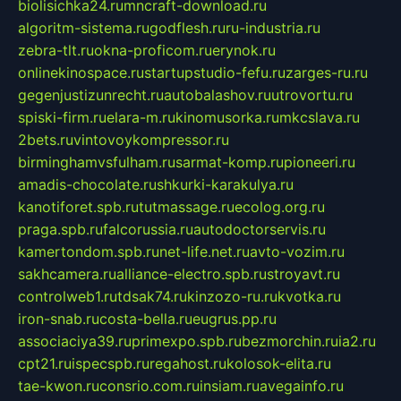
biolisichka24.ru
mncraft-download.ru
algoritm-sistema.ru
godflesh.ru
ru-industria.ru
zebra-tlt.ru
okna-proficom.ru
erynok.ru
onlinekinospace.ru
startupstudio-fefu.ru
zarges-ru.ru
gegenjustizunrecht.ru
autobalashov.ru
utrovortu.ru
spiski-firm.ru
elara-m.ru
kinomusorka.ru
mkcslava.ru
2bets.ru
vintovoykompressor.ru
birminghamvsfulham.ru
sarmat-komp.ru
pioneeri.ru
amadis-chocolate.ru
shkurki-karakulya.ru
kanotiforet.spb.ru
tutmassage.ru
ecolog.org.ru
praga.spb.ru
falcorussia.ru
autodoctorservis.ru
kamertondom.spb.ru
net-life.net.ru
avto-vozim.ru
sakhcamera.ru
alliance-electro.spb.ru
stroyavt.ru
controlweb1.ru
tdsak74.ru
kinzozo-ru.ru
kvotka.ru
iron-snab.ru
costa-bella.ru
eugrus.pp.ru
associaciya39.ru
primexpo.spb.ru
bezmorchin.ru
ia2.ru
cpt21.ru
ispecspb.ru
regahost.ru
kolosok-elita.ru
tae-kwon.ru
consrio.com.ru
insiam.ru
avegainfo.ru