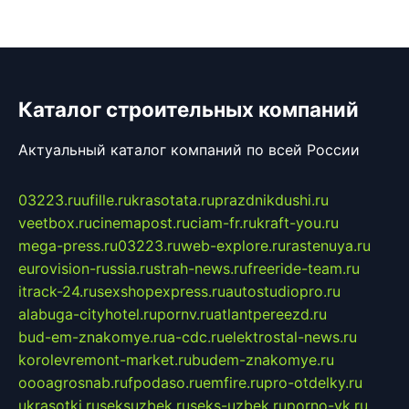
Каталог строительных компаний
Актуальный каталог компаний по всей России
03223.ru
ufille.ru
krasotata.ru
prazdnikdushi.ru
veetbox.ru
cinemapost.ru
ciam-fr.ru
kraft-you.ru
mega-press.ru
03223.ru
web-explore.ru
rastenuya.ru
eurovision-russia.ru
strah-news.ru
freeride-team.ru
itrack-24.ru
sexshopexpress.ru
autostudiopro.ru
alabuga-cityhotel.ru
pornv.ru
atlantpereezd.ru
bud-em-znakomye.ru
a-cdc.ru
elektrostal-news.ru
korolevremont-market.ru
budem-znakomye.ru
oooagrosnab.ru
fpodaso.ru
emfire.ru
pro-otdelky.ru
ukrasotki.ru
seksuzbek.ru
seks-uzbek.ru
porno-vk.ru