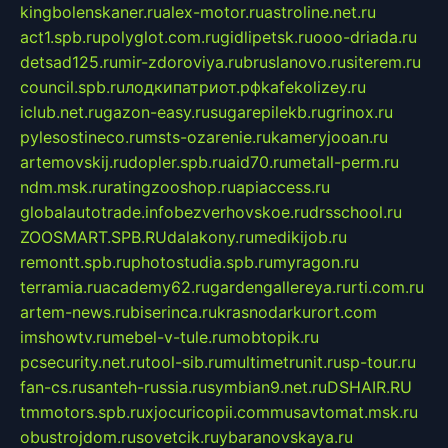
kingbolenskaner.ru
alex-motor.ru
astroline.net.ru
act1.spb.ru
polyglot.com.ru
gidlipetsk.ru
ooo-driada.ru
detsad125.ru
mir-zdoroviya.ru
bruslanovo.ru
siterem.ru
council.spb.ru
лодкипатриот.рф
kafekolizey.ru
iclub.net.ru
gazon-easy.ru
sugarepilekb.ru
grinox.ru
pylesostineco.ru
msts-ozarenie.ru
kameryjooan.ru
artemovskij.ru
dopler.spb.ru
aid70.ru
metall-perm.ru
ndm.msk.ru
ratingzooshop.ru
apiaccess.ru
globalautotrade.info
bezverhovskoe.ru
drsschool.ru
ZOOSMART.SPB.RU
dalakony.ru
medikijob.ru
remontt.spb.ru
photostudia.spb.ru
myragon.ru
terramia.ru
academy62.ru
gardengallereya.ru
rti.com.ru
artem-news.ru
biserinca.ru
krasnodarkurort.com
imshowtv.ru
mebel-v-tule.ru
mobtopik.ru
pcsecurity.net.ru
tool-sib.ru
multimetrunit.ru
sp-tour.ru
fan-cs.ru
santeh-russia.ru
symbian9.net.ru
DSHAIR.RU
tmmotors.spb.ru
xjocuricopii.com
musavtomat.msk.ru
obustrojdom.ru
sovetcik.ru
ybaranovskaya.ru