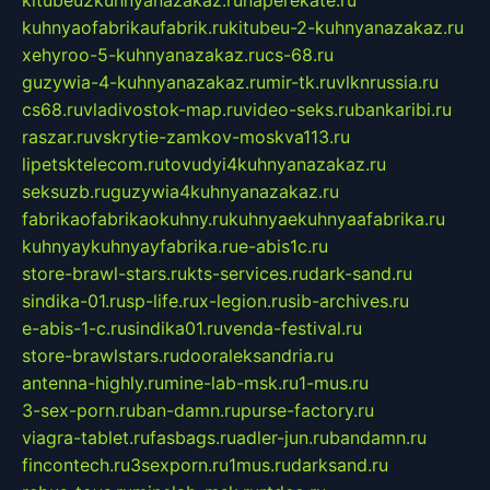
kitubeu2kuhnyanazakaz.ru
naperekate.ru
kuhnyaofabrikaufabrik.ru
kitubeu-2-kuhnyanazakaz.ru
xehyroo-5-kuhnyanazakaz.ru
cs-68.ru
guzywia-4-kuhnyanazakaz.ru
mir-tk.ru
vlknrussia.ru
cs68.ru
vladivostok-map.ru
video-seks.ru
bankaribi.ru
raszar.ru
vskrytie-zamkov-moskva113.ru
lipetsktelecom.ru
tovudyi4kuhnyanazakaz.ru
seksuzb.ru
guzywia4kuhnyanazakaz.ru
fabrikaofabrikaokuhny.ru
kuhnyaekuhnyaafabrika.ru
kuhnyaykuhnyayfabrika.ru
e-abis1c.ru
store-brawl-stars.ru
kts-services.ru
dark-sand.ru
sindika-01.ru
sp-life.ru
x-legion.ru
sib-archives.ru
e-abis-1-c.ru
sindika01.ru
venda-festival.ru
store-brawlstars.ru
dooraleksandria.ru
antenna-highly.ru
mine-lab-msk.ru
1-mus.ru
3-sex-porn.ru
ban-damn.ru
purse-factory.ru
viagra-tablet.ru
fasbags.ru
adler-jun.ru
bandamn.ru
fincontech.ru
3sexporn.ru
1mus.ru
darksand.ru