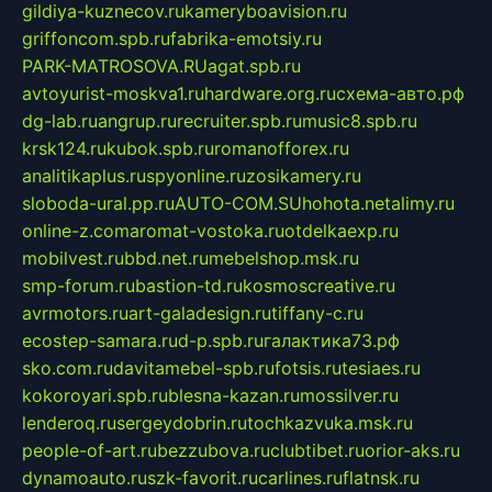
gildiya-kuznecov.ru
kameryboavision.ru
griffoncom.spb.ru
fabrika-emotsiy.ru
PARK-MATROSOVA.RU
agat.spb.ru
avtoyurist-moskva1.ru
hardware.org.ru
схема-авто.рф
dg-lab.ru
angrup.ru
recruiter.spb.ru
music8.spb.ru
krsk124.ru
kubok.spb.ru
romanofforex.ru
analitikaplus.ru
spyonline.ru
zosikamery.ru
sloboda-ural.pp.ru
AUTO-COM.SU
hohota.net
alimy.ru
online-z.com
aromat-vostoka.ru
otdelkaexp.ru
mobilvest.ru
bbd.net.ru
mebelshop.msk.ru
smp-forum.ru
bastion-td.ru
kosmoscreative.ru
avrmotors.ru
art-galadesign.ru
tiffany-c.ru
ecostep-samara.ru
d-p.spb.ru
галактика73.рф
sko.com.ru
davitamebel-spb.ru
fotsis.ru
tesiaes.ru
kokoroyari.spb.ru
blesna-kazan.ru
mossilver.ru
lenderoq.ru
sergeydobrin.ru
tochkazvuka.msk.ru
people-of-art.ru
bezzubova.ru
clubtibet.ru
orior-aks.ru
dynamoauto.ru
szk-favorit.ru
carlines.ru
flatnsk.ru