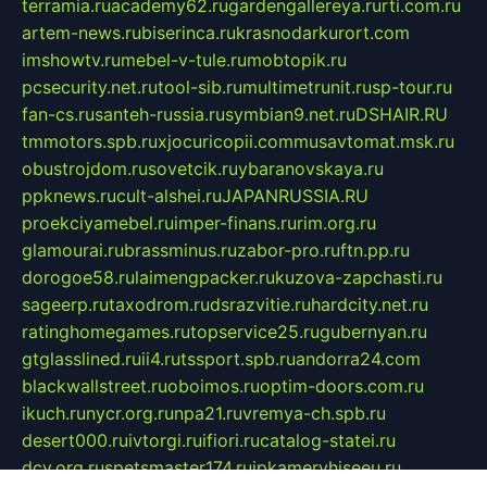
terramia.ru
academy62.ru
gardengallereya.ru
rti.com.ru
artem-news.ru
biserinca.ru
krasnodarkurort.com
imshowtv.ru
mebel-v-tule.ru
mobtopik.ru
pcsecurity.net.ru
tool-sib.ru
multimetrunit.ru
sp-tour.ru
fan-cs.ru
santeh-russia.ru
symbian9.net.ru
DSHAIR.RU
tmmotors.spb.ru
xjocuricopii.com
musavtomat.msk.ru
obustrojdom.ru
sovetcik.ru
ybaranovskaya.ru
ppknews.ru
cult-alshei.ru
JAPANRUSSIA.RU
proekciyamebel.ru
imper-finans.ru
rim.org.ru
glamourai.ru
brassminus.ru
zabor-pro.ru
ftn.pp.ru
dorogoe58.ru
laimengpacker.ru
kuzova-zapchasti.ru
sageerp.ru
taxodrom.ru
dsrazvitie.ru
hardcity.net.ru
ratinghomegames.ru
topservice25.ru
gubernyan.ru
gtglasslined.ru
ii4.ru
tssport.spb.ru
andorra24.com
blackwallstreet.ru
oboimos.ru
optim-doors.com.ru
ikuch.ru
nycr.org.ru
npa21.ru
vremya-ch.spb.ru
desert000.ru
ivtorgi.ru
ifiori.ru
catalog-statei.ru
dcv.org.ru
spetsmaster174.ru
ipkameryhiseeu.ru