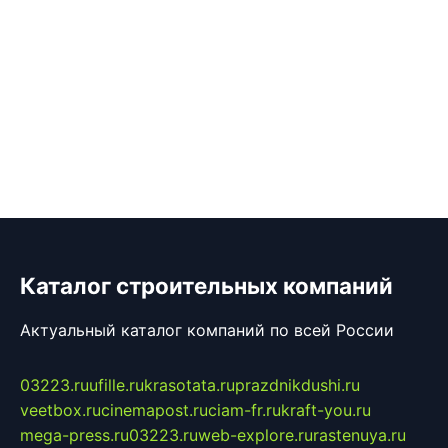
Каталог строительных компаний
Актуальный каталог компаний по всей России
03223.ru
ufille.ru
krasotata.ru
prazdnikdushi.ru
veetbox.ru
cinemapost.ru
ciam-fr.ru
kraft-you.ru
mega-press.ru
03223.ru
web-explore.ru
rastenuya.ru