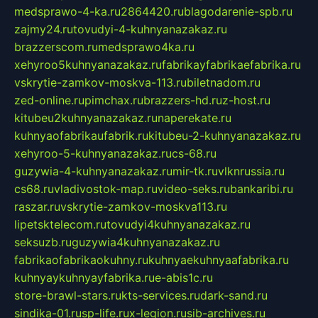
medsprawo-4-ka.ru
2864420.ru
blagodarenie-spb.ru
zajmy24.ru
tovudyi-4-kuhnyanazakaz.ru
brazzerscom.ru
medsprawo4ka.ru
xehyroo5kuhnyanazakaz.ru
fabrikayfabrikaefabrika.ru
vskrytie-zamkov-moskva-113.ru
biletnadom.ru
zed-online.ru
pimchax.ru
brazzers-hd.ru
z-host.ru
kitubeu2kuhnyanazakaz.ru
naperekate.ru
kuhnyaofabrikaufabrik.ru
kitubeu-2-kuhnyanazakaz.ru
xehyroo-5-kuhnyanazakaz.ru
cs-68.ru
guzywia-4-kuhnyanazakaz.ru
mir-tk.ru
vlknrussia.ru
cs68.ru
vladivostok-map.ru
video-seks.ru
bankaribi.ru
raszar.ru
vskrytie-zamkov-moskva113.ru
lipetsktelecom.ru
tovudyi4kuhnyanazakaz.ru
seksuzb.ru
guzywia4kuhnyanazakaz.ru
fabrikaofabrikaokuhny.ru
kuhnyaekuhnyaafabrika.ru
kuhnyaykuhnyayfabrika.ru
e-abis1c.ru
store-brawl-stars.ru
kts-services.ru
dark-sand.ru
sindika-01.ru
sp-life.ru
x-legion.ru
sib-archives.ru