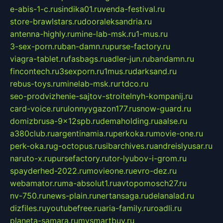
e-abis-1-c.ru
sindika01.ru
venda-festival.ru
store-brawlstars.ru
dooraleksandria.ru
antenna-highly.ru
mine-lab-msk.ru
1-mus.ru
3-sex-porn.ru
ban-damn.ru
purse-factory.ru
viagra-tablet.ru
fasbags.ru
adler-jun.ru
bandamn.ru
fincontech.ru
3sexporn.ru
1mus.ru
darksand.ru
rebus-toys.ru
minelab-msk.ru
rtdco.ru
seo-prodvizhenie-sajtov-stroitelnyh-kompanij.ru
card-voice.ru
rulonnyygazon177.ru
snow-guard.ru
domizbrusa-9x12spb.ru
demaholding.ru
aalse.ru
a380club.ru
argentinamia.ru
perkoka.ru
movie-one.ru
perk-oka.ru
g-octopus.ru
sibarchives.ru
andreislyusar.ru
naruto-x.ru
pursefactory.ru
tor-lyubov-i-grom.ru
spayderhed-2022.ru
movieone.ru
evro-dez.ru
webamator.ru
ma-absolut1.ru
avtopomosch27.ru
nv-750.ru
news-plain.ru
nertansaga.ru
delanalad.ru
dizfiles.ru
youtubefree.ru
aria-family.ru
roadli.ru
planeta-samara.ru
mysmartbuy.ru