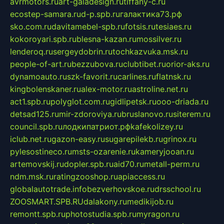
avrmotors.ru
art-galadesign.ru
tiffany-c.ru
ecostep-samara.ru
d-p.spb.ru
галактика73.рф
sko.com.ru
davitamebel-spb.ru
fotsis.ru
tesiaes.ru
kokoroyari.spb.ru
blesna-kazan.ru
mossilver.ru
lenderoq.ru
sergeydobrin.ru
tochkazvuka.msk.ru
people-of-art.ru
bezzubova.ru
clubtibet.ru
orior-aks.ru
dynamoauto.ru
szk-favorit.ru
carlines.ru
flatnsk.ru
kingbolenskaner.ru
alex-motor.ru
astroline.net.ru
act1.spb.ru
polyglot.com.ru
gidlipetsk.ru
ooo-driada.ru
detsad125.ru
mir-zdoroviya.ru
bruslanovo.ru
siterem.ru
council.spb.ru
лодкипатриот.рф
kafekolizey.ru
iclub.net.ru
gazon-easy.ru
sugarepilekb.ru
grinox.ru
pylesostineco.ru
msts-ozarenie.ru
kameryjooan.ru
artemovskij.ru
dopler.spb.ru
aid70.ru
metall-perm.ru
ndm.msk.ru
ratingzooshop.ru
apiaccess.ru
globalautotrade.info
bezverhovskoe.ru
drsschool.ru
ZOOSMART.SPB.RU
dalakony.ru
medikijob.ru
remontt.spb.ru
photostudia.spb.ru
myragon.ru