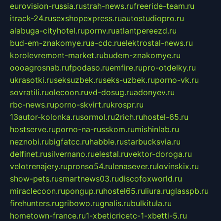
eurovision-russia.ru
strah-news.ru
freeride-team.ru
itrack-24.ru
sexshopexpress.ru
autostudiopro.ru
alabuga-cityhotel.ru
pornv.ru
atlantpereezd.ru
bud-em-znakomye.ru
a-cdc.ru
elektrostal-news.ru
korolevremont-market.ru
budem-znakomye.ru
oooagrosnab.ru
fpodaso.ru
emfire.ru
pro-otdelky.ru
ukrasotki.ru
seksuzbek.ru
seks-uzbek.ru
porno-vk.ru
sovratili.ru
olecoon.ru
vd-dosug.ru
adonyev.ru
rbc-news.ru
porno-skvirt.ru
krospr.ru
13autor-kolonka.ru
sormol.ru
2rich.ru
hostel-65.ru
hostserve.ru
porno-na-russkom.ru
mishinlab.ru
neznobi.ru
bigfatcc.ru
habble.ru
starbucksvia.ru
delfinet.ru
silvernano.ru
elestal.ru
vektor-doroga.ru
velotrenajery.ru
pronso54.ru
lenasever.ru
lovinskix.ru
show-pets.ru
smartnews03.ru
discofoxworld.ru
miraclecoon.ru
pongup.ru
hostel65.ru
liura.ru
glasspb.ru
firehunters.ru
gribowo.ru
gnalis.ru
bulkitula.ru
hometown-france.ru
1-xbeticricetc-1-xbetti-5.ru