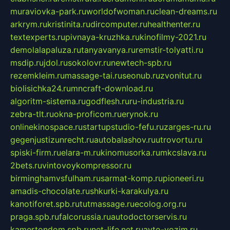
muraviovka-park.ru
worldofwoman.ru
clean-dreams.ru
arkrym.ru
kristinita.ru
dircomputer.ru
healthenter.ru
textexperts.ru
pivnaya-kruzhka.ru
kinofilmy-2021.ru
demolalapaluza.ru
tanyavanya.ru
remstir-tolyatti.ru
msdip.ru
jdol.ru
sokolovr.ru
newtech-spb.ru
rezemkleim.ru
massage-tai.ru
seonub.ru
zvonitut.ru
biolisichka24.ru
mncraft-download.ru
algoritm-sistema.ru
godflesh.ru
ru-industria.ru
zebra-tlt.ru
okna-proficom.ru
erynok.ru
onlinekinospace.ru
startupstudio-fefu.ru
zarges-ru.ru
gegenjustizunrecht.ru
autobalashov.ru
utrovortu.ru
spiski-firm.ru
elara-m.ru
kinomusorka.ru
mkcslava.ru
2bets.ru
vintovoykompressor.ru
birminghamvsfulham.ru
sarmat-komp.ru
pioneeri.ru
amadis-chocolate.ru
shkurki-karakulya.ru
kanotiforet.spb.ru
tutmassage.ru
ecolog.org.ru
praga.spb.ru
falcorussia.ru
autodoctorservis.ru
kamertondom.spb.ru
net-life.net.ru
avto-vozim.ru