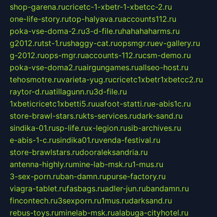
shop-garena.ru
cricetc-1-xbetr-1-xbetcc-2.ru
one-life-story.ru
top-halyava.ru
accounts112.ru
poka-vse-doma-2.ru
3-d-file.ru
hahahaharms.ru
g2012.ru
tst-1.ru
shaggy-cat.ru
opsmgr.ru
ev-gallery.ru
g-2012.ru
ops-mgr.ru
accounts-112.ru
csm-demo.ru
poka-vse-doma2.ru
airgungames.ru
allseo-host.ru
tehosmotre.ru
varieta-yug.ru
cricetc1xbetr1xbetcc2.ru
raytor-d.ru
atillagunn.ru
3d-file.ru
1xbeticricetc1xbetti5.ru
uafoot-statti.ru
e-abis1c.ru
store-brawl-stars.ru
kts-services.ru
dark-sand.ru
sindika-01.ru
sp-life.ru
x-legion.ru
sib-archives.ru
e-abis-1-c.ru
sindika01.ru
venda-festival.ru
store-brawlstars.ru
dooraleksandria.ru
antenna-highly.ru
mine-lab-msk.ru
1-mus.ru
3-sex-porn.ru
ban-damn.ru
purse-factory.ru
viagra-tablet.ru
fasbags.ru
adler-jun.ru
bandamn.ru
fincontech.ru
3sexporn.ru
1mus.ru
darksand.ru
rebus-toys.ru
minelab-msk.ru
alabuga-cityhotel.ru