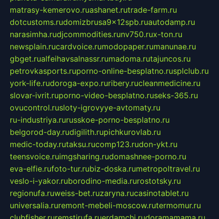
matrasy-kemerovo.ru
ashanet.ru
trade-farm.ru
dotcustoms.ru
domizbrusa9x12spb.ru
autodamp.ru
narasimha.ru
djcommodities.ru
nv750.ru
x-ton.ru
newsplain.ru
cardvoice.ru
modopaper.ru
manunae.ru
gbget.ru
alfeihavsalnassr.ru
madoma.ru
tajuncos.ru
petrovkasports.ru
porno-online-besplatno.ru
splclub.ru
york-life.ru
doroga-expo.ru
ribery.ru
cleanmedicine.ru
slovar-ivrit.ru
porno-video-besplatno.ru
seks-365.ru
ovucontrol.ru
sloty-igrovyye-avtomaty.ru
ru-industriya.ru
russkoe-porno-besplatno.ru
belgorod-day.ru
digilith.ru
pichkurovlab.ru
medic-today.ru
taksu.ru
comp123.ru
don-ykt.ru
teensvoice.ru
imgsharing.ru
domashnee-porno.ru
eva-elfie.ru
foto-tur.ru
biz-doska.ru
metropoltravel.ru
veslo-i-yakor.ru
borodino-media.ru
rostotsky.ru
regionufa.ru
weiss-bet.ru
zaryna.ru
casinotablet.ru
universalia.ru
remont-mebeli-moscow.ru
termomur.ru
clubfisher.ru
remstirufa.ru
erdamchi.ru
doramamama.ru