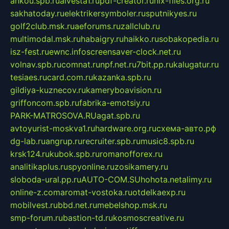
ankou.spb.ru
alvesta1.ru
pdf-creator.ru
nix-files.org.ru
sakhatoday.ru
elektrikersymboler.ru
sputnikyes.ru
golf2club.msk.ru
aeforums.ru
zallclub.ru
multimodal.msk.ru
habaigry.ru
haikko.ru
sobakopedia.ru
isz-fest.ru
ewnc.info
screensaver-clock.net.ru
volnav.spb.ru
comnat.ru
npf.net.ru
7bit.pp.ru
kalugatur.ru
tesiaes.ru
card.com.ru
kazanka.spb.ru
gildiya-kuznecov.ru
kameryboavision.ru
griffoncom.spb.ru
fabrika-emotsiy.ru
PARK-MATROSOVA.RU
agat.spb.ru
avtoyurist-moskva1.ru
hardware.org.ru
схема-авто.рф
dg-lab.ru
angrup.ru
recruiter.spb.ru
music8.spb.ru
krsk124.ru
kubok.spb.ru
romanofforex.ru
analitikaplus.ru
spyonline.ru
zosikamery.ru
sloboda-ural.pp.ru
AUTO-COM.SU
hohota.net
alimy.ru
online-z.com
aromat-vostoka.ru
otdelkaexp.ru
mobilvest.ru
bbd.net.ru
mebelshop.msk.ru
smp-forum.ru
bastion-td.ru
kosmoscreative.ru