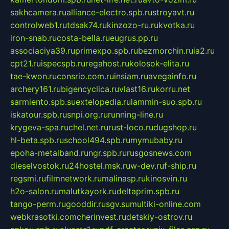
sakhcamera.ru
alliance-electro.spb.ru
stroyavt.ru
controlweb1.ru
tdsak74.ru
kinzozo-ru.ru
kvotka.ru
iron-snab.ru
costa-bella.ru
eugrus.pp.ru
associaciya39.ru
primexpo.spb.ru
bezmorchin.ru
ia2.ru
cpt21.ru
ispecspb.ru
regahost.ru
kolosok-elita.ru
tae-kwon.ru
consrio.com.ru
insiam.ru
avegainfo.ru
archery161.ru
bigencyclica.ru
vlast16.ru
korru.net
sarmiento.spb.su
extelopedia.ru
lammin-suo.spb.ru
iskatour.spb.ru
snpi.org.ru
running-line.ru
krygeva-spa.ru
chel.net.ru
rust-loco.ru
dugshop.ru
hl-beta.spb.ru
school494.spb.ru
mymubaby.ru
epoha-metalband.ru
ngr.spb.ru
rusgosnews.com
dieselvostok.ru
24hostel.msk.ru
w-dev.ru
f-ship.ru
regsmi.ru
filmnetwork.ru
malinasp.ru
kinosvin.ru
h2o-salon.ru
malutkayork.ru
deltaprim.spb.ru
tango-perm.ru
gooddir.ru
sgv.su
multiki-online.com
webkrasotki.com
cherinvest.ru
detskiy-ostrov.ru