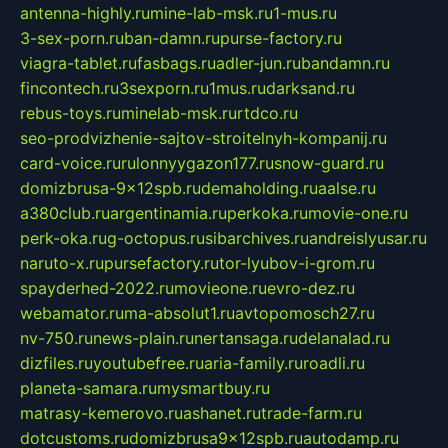
antenna-highly.ru
mine-lab-msk.ru
1-mus.ru
3-sex-porn.ru
ban-damn.ru
purse-factory.ru
viagra-tablet.ru
fasbags.ru
adler-jun.ru
bandamn.ru
fincontech.ru
3sexporn.ru
1mus.ru
darksand.ru
rebus-toys.ru
minelab-msk.ru
rtdco.ru
seo-prodvizhenie-sajtov-stroitelnyh-kompanij.ru
card-voice.ru
rulonnyygazon177.ru
snow-guard.ru
domizbrusa-9x12spb.ru
demaholding.ru
aalse.ru
a380club.ru
argentinamia.ru
perkoka.ru
movie-one.ru
perk-oka.ru
g-octopus.ru
sibarchives.ru
andreislyusar.ru
naruto-x.ru
pursefactory.ru
tor-lyubov-i-grom.ru
spayderhed-2022.ru
movieone.ru
evro-dez.ru
webamator.ru
ma-absolut1.ru
avtopomosch27.ru
nv-750.ru
news-plain.ru
nertansaga.ru
delanalad.ru
dizfiles.ru
youtubefree.ru
aria-family.ru
roadli.ru
planeta-samara.ru
mysmartbuy.ru
matrasy-kemerovo.ru
ashanet.ru
trade-farm.ru
dotcustoms.ru
domizbrusa9x12spb.ru
autodamp.ru