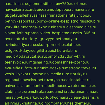
narasimha.ru
djcommodities.ru
nv750.ru
x-ton.ru
newsplain.ru
cardvoice.ru
modopaper.ru
manunae.ru
gbget.ru
alfeihavsalnassr.ru
madoma.ru
tajuncos.ru
petrovkasports.ru
porno-online-besplatno.ru
splclub.ru
york-life.ru
doroga-expo.ru
ribery.ru
cleanmedicine.ru
slovar-ivrit.ru
porno-video-besplatno.ru
seks-365.ru
ovucontrol.ru
sloty-igrovyye-avtomaty.ru
ru-industriya.ru
russkoe-porno-besplatno.ru
belgorod-day.ru
digilith.ru
pichkurovlab.ru
medic-today.ru
taksu.ru
comp123.ru
don-ykt.ru
teensvoice.ru
imgsharing.ru
domashnee-porno.ru
eva-elfie.ru
foto-tur.ru
biz-doska.ru
metropoltravel.ru
veslo-i-yakor.ru
borodino-media.ru
rostotsky.ru
regionufa.ru
weiss-bet.ru
zaryna.ru
casinotablet.ru
universalia.ru
remont-mebeli-moscow.ru
termomur.ru
clubfisher.ru
remstirufa.ru
erdamchi.ru
doramamama.ru
muraviovka-park.ru
worldofwoman.ru
clean-dreams.ru
arkrym.ru
kristinita.ru
dircomputer.ru
healthenter.ru