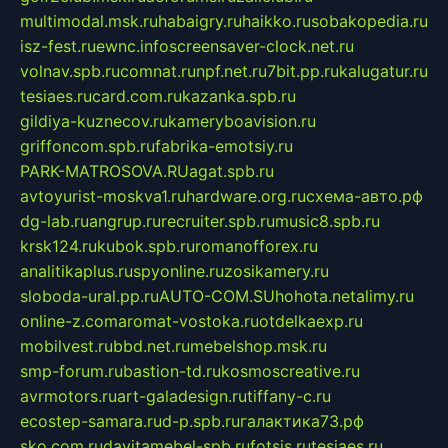
multimodal.msk.ru
habaigry.ru
haikko.ru
sobakopedia.ru
isz-fest.ru
ewnc.info
screensaver-clock.net.ru
volnav.spb.ru
comnat.ru
npf.net.ru
7bit.pp.ru
kalugatur.ru
tesiaes.ru
card.com.ru
kazanka.spb.ru
gildiya-kuznecov.ru
kameryboavision.ru
griffoncom.spb.ru
fabrika-emotsiy.ru
PARK-MATROSOVA.RU
agat.spb.ru
avtoyurist-moskva1.ru
hardware.org.ru
схема-авто.рф
dg-lab.ru
angrup.ru
recruiter.spb.ru
music8.spb.ru
krsk124.ru
kubok.spb.ru
romanofforex.ru
analitikaplus.ru
spyonline.ru
zosikamery.ru
sloboda-ural.pp.ru
AUTO-COM.SU
hohota.net
alimy.ru
online-z.com
aromat-vostoka.ru
otdelkaexp.ru
mobilvest.ru
bbd.net.ru
mebelshop.msk.ru
smp-forum.ru
bastion-td.ru
kosmoscreative.ru
avrmotors.ru
art-galadesign.ru
tiffany-c.ru
ecostep-samara.ru
d-p.spb.ru
галактика73.рф
sko.com.ru
davitamebel-spb.ru
fotsis.ru
tesiaes.ru