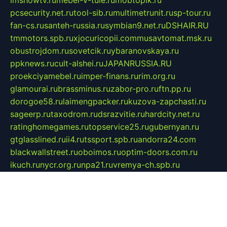
pcsecurity.net.ru
tool-sib.ru
multimetrunit.ru
sp-tour.ru
fan-cs.ru
santeh-russia.ru
symbian9.net.ru
DSHAIR.RU
tmmotors.spb.ru
xjocuricopii.com
musavtomat.msk.ru
obustrojdom.ru
sovetcik.ru
ybaranovskaya.ru
ppknews.ru
cult-alshei.ru
JAPANRUSSIA.RU
proekciyamebel.ru
imper-finans.ru
rim.org.ru
glamourai.ru
brassminus.ru
zabor-pro.ru
ftn.pp.ru
dorogoe58.ru
laimengpacker.ru
kuzova-zapchasti.ru
sageerp.ru
taxodrom.ru
dsrazvitie.ru
hardcity.net.ru
ratinghomegames.ru
topservice25.ru
gubernyan.ru
gtglasslined.ru
ii4.ru
tssport.spb.ru
andorra24.com
blackwallstreet.ru
oboimos.ru
optim-doors.com.ru
ikuch.ru
nycr.org.ru
npa21.ru
vremya-ch.spb.ru
desert000.ru
ivtorgi.ru
ifiori.ru
catalog-statei.ru
dcv.org.ru
spetsmaster174.ru
ipkameryhiseeu.ru
dum26.ru
ruspol.spb.ru
fr-opendp.ru
kam-solnyshko.ru
cheyenne-arapaho.ru
sevzapmetal.spb.ru