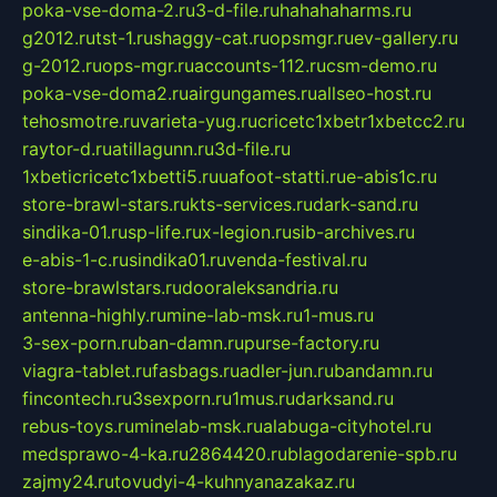
poka-vse-doma-2.ru
3-d-file.ru
hahahaharms.ru
g2012.ru
tst-1.ru
shaggy-cat.ru
opsmgr.ru
ev-gallery.ru
g-2012.ru
ops-mgr.ru
accounts-112.ru
csm-demo.ru
poka-vse-doma2.ru
airgungames.ru
allseo-host.ru
tehosmotre.ru
varieta-yug.ru
cricetc1xbetr1xbetcc2.ru
raytor-d.ru
atillagunn.ru
3d-file.ru
1xbeticricetc1xbetti5.ru
uafoot-statti.ru
e-abis1c.ru
store-brawl-stars.ru
kts-services.ru
dark-sand.ru
sindika-01.ru
sp-life.ru
x-legion.ru
sib-archives.ru
e-abis-1-c.ru
sindika01.ru
venda-festival.ru
store-brawlstars.ru
dooraleksandria.ru
antenna-highly.ru
mine-lab-msk.ru
1-mus.ru
3-sex-porn.ru
ban-damn.ru
purse-factory.ru
viagra-tablet.ru
fasbags.ru
adler-jun.ru
bandamn.ru
fincontech.ru
3sexporn.ru
1mus.ru
darksand.ru
rebus-toys.ru
minelab-msk.ru
alabuga-cityhotel.ru
medsprawo-4-ka.ru
2864420.ru
blagodarenie-spb.ru
zajmy24.ru
tovudyi-4-kuhnyanazakaz.ru