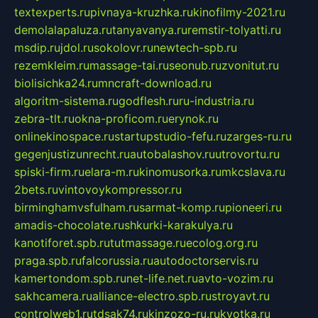
textexperts.ru
pivnaya-kruzhka.ru
kinofilmy-2021.ru
demolalapaluza.ru
tanyavanya.ru
remstir-tolyatti.ru
msdip.ru
jdol.ru
sokolovr.ru
newtech-spb.ru
rezemkleim.ru
massage-tai.ru
seonub.ru
zvonitut.ru
biolisichka24.ru
mncraft-download.ru
algoritm-sistema.ru
godflesh.ru
ru-industria.ru
zebra-tlt.ru
okna-proficom.ru
erynok.ru
onlinekinospace.ru
startupstudio-fefu.ru
zarges-ru.ru
gegenjustizunrecht.ru
autobalashov.ru
utrovortu.ru
spiski-firm.ru
elara-m.ru
kinomusorka.ru
mkcslava.ru
2bets.ru
vintovoykompressor.ru
birminghamvsfulham.ru
sarmat-komp.ru
pioneeri.ru
amadis-chocolate.ru
shkurki-karakulya.ru
kanotiforet.spb.ru
tutmassage.ru
ecolog.org.ru
praga.spb.ru
falcorussia.ru
autodoctorservis.ru
kamertondom.spb.ru
net-life.net.ru
avto-vozim.ru
sakhcamera.ru
alliance-electro.spb.ru
stroyavt.ru
controlweb1.ru
tdsak74.ru
kinzozo-ru.ru
kvotka.ru