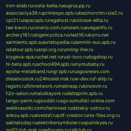
iron-snab.ru
costa-bella.ru
eugrus.pp.ru
associaciya39.ru
primexpo.spb.ru
bezmorchin.ru
ia2.ru
cpt21.ru
ispecspb.ru
regahost.ru
kolosok-elita.ru
tae-kwon.ru
consrio.com.ru
insiam.ru
avegainfo.ru
archery161.ru
bigencyclica.ru
vlast16.ru
korru.net
sarmiento.spb.su
extelopedia.ru
lammin-suo.spb.ru
iskatour.spb.ru
snpi.org.ru
running-line.ru
krygeva-spa.ru
chel.net.ru
rust-loco.ru
dugshop.ru
hl-beta.spb.ru
school494.spb.ru
mymubaby.ru
epoha-metalband.ru
ngr.spb.ru
rusgosnews.com
dieselvostok.ru
24hostel.msk.ru
w-dev.ru
f-ship.ru
regsmi.ru
filmnetwork.ru
malinasp.ru
kinosvin.ru
h2o-salon.ru
malutkayork.ru
deltaprim.spb.ru
tango-perm.ru
gooddir.ru
sgv.su
multiki-online.com
webkrasotki.com
cherinvest.ru
detskiy-ostrov.ru
ankou.spb.ru
alvesta1.ru
pdf-creator.ru
nix-files.org.ru
sakhatoday.ru
elektrikersymboler.ru
sputnikyes.ru
golf2club.msk.ru
aeforums.ru
zallclub.ru