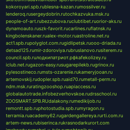
kokoroyari.spb.ru
blesna-kazan.ru
mossilver.ru
lenderoq.ru
sergeydobrin.ru
tochkazvuka.msk.ru
people-of-art.ru
bezzubova.ru
clubtibet.ru
orior-aks.ru
dynamoauto.ru
szk-favorit.ru
carlines.ru
flatnsk.ru
kingbolenskaner.ru
alex-motor.ru
astroline.net.ru
act1.spb.ru
polyglot.com.ru
gidlipetsk.ru
ooo-driada.ru
detsad125.ru
mir-zdoroviya.ru
bruslanovo.ru
siterem.ru
council.spb.ru
лодкипатриот.рф
kafekolizey.ru
iclub.net.ru
gazon-easy.ru
sugarepilekb.ru
grinox.ru
pylesostineco.ru
msts-ozarenie.ru
kameryjooan.ru
artemovskij.ru
dopler.spb.ru
aid70.ru
metall-perm.ru
ndm.msk.ru
ratingzooshop.ru
apiaccess.ru
globalautotrade.info
bezverhovskoe.ru
drsschool.ru
ZOOSMART.SPB.RU
dalakony.ru
medikijob.ru
remontt.spb.ru
photostudia.spb.ru
myragon.ru
terramia.ru
academy62.ru
gardengallereya.ru
rti.com.ru
artem-news.ru
biserinca.ru
krasnodarkurort.com
imshowtv.ru
mebel-v-tule.ru
mobtopik.ru