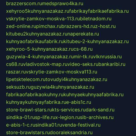
brazzerscom.ru
medsprawo4ka.ru
xehyroo5kuhnyanazakaz.ru
fabrikayfabrikaefabrika.ru
vskrytie-zamkov-moskva-113.ru
biletnadom.ru
zed-online.ru
pimchax.ru
brazzers-hd.ru
z-host.ru
kitubeu2kuhnyanazakaz.ru
naperekate.ru
kuhnyaofabrikaufabrik.ru
kitubeu-2-kuhnyanazakaz.ru
xehyroo-5-kuhnyanazakaz.ru
cs-68.ru
guzywia-4-kuhnyanazakaz.ru
mir-tk.ru
vlknrussia.ru
cs68.ru
vladivostok-map.ru
video-seks.ru
bankaribi.ru
raszar.ru
vskrytie-zamkov-moskva113.ru
lipetsktelecom.ru
tovudyi4kuhnyanazakaz.ru
seksuzb.ru
guzywia4kuhnyanazakaz.ru
fabrikaofabrikaokuhny.ru
kuhnyaekuhnyaafabrika.ru
kuhnyaykuhnyayfabrika.ru
e-abis1c.ru
store-brawl-stars.ru
kts-services.ru
dark-sand.ru
sindika-01.ru
sp-life.ru
x-legion.ru
sib-archives.ru
e-abis-1-c.ru
sindika01.ru
venda-festival.ru
store-brawlstars.ru
dooraleksandria.ru