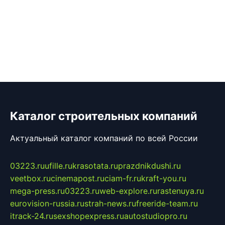
Каталог строительных компаний
Актуальный каталог компаний по всей России
03223.ru
ufille.ru
krasotata.ru
prazdnikdushi.ru
veetbox.ru
cinemapost.ru
ciam-fr.ru
kraft-you.ru
mega-press.ru
03223.ru
web-explore.ru
rastenuya.ru
eurovision-russia.ru
strah-news.ru
freeride-team.ru
itrack-24.ru
sexshopexpress.ru
autostudiopro.ru