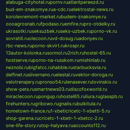
alabuga-cityhotel.ru
pornv.ru
atlantpereezd.ru
bud-em-znakomye.ru
a-cdc.ru
elektrostal-news.ru
korolevremont-market.ru
budem-znakomye.ru
oooagrosnab.ru
fpodaso.ru
emfire.ru
pro-otdelky.ru
ukrasotki.ru
seksuzbek.ru
seks-uzbek.ru
porno-vk.ru
sovratili.ru
olecoon.ru
vd-dosug.ru
adonyev.ru
rbc-news.ru
porno-skvirt.ru
krospr.ru
13autor-kolonka.ru
sormol.ru
2rich.ru
hostel-65.ru
hostserve.ru
porno-na-russkom.ru
mishinlab.ru
neznobi.ru
bigfatcc.ru
habble.ru
starbucksvia.ru
delfinet.ru
silvernano.ru
elestal.ru
vektor-doroga.ru
velotrenajery.ru
pronso54.ru
lenasever.ru
lovinskix.ru
show-pets.ru
smartnews03.ru
discofoxworld.ru
miraclecoon.ru
pongup.ru
hostel65.ru
liura.ru
glasspb.ru
firehunters.ru
gribowo.ru
gnalis.ru
bulkitula.ru
hometown-france.ru
1-xbeticricetc-1-xbetti-5.ru
shop-garena.ru
cricetc-1-xbetr-1-xbetcc-2.ru
one-life-story.ru
top-halyava.ru
accounts112.ru