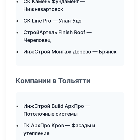
СК Камень Фундамент —
Нижневартовск
СК Line Pro — Улан-Удэ
СтройАртель Finish Roof —
Череповец
ИнжСтрой Монтаж Дерево — Брянск
Компании в Тольятти
ИнжСтрой Build АрхПро —
Потолочные системы
ГК АрхПро Кров — Фасады и
утепление