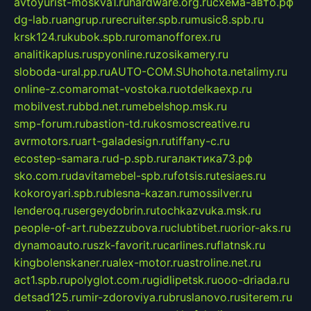
avtoyurist-moskva1.ru
hardware.org.ru
схема-авто.рф
dg-lab.ru
angrup.ru
recruiter.spb.ru
music8.spb.ru
krsk124.ru
kubok.spb.ru
romanofforex.ru
analitikaplus.ru
spyonline.ru
zosikamery.ru
sloboda-ural.pp.ru
AUTO-COM.SU
hohota.net
alimy.ru
online-z.com
aromat-vostoka.ru
otdelkaexp.ru
mobilvest.ru
bbd.net.ru
mebelshop.msk.ru
smp-forum.ru
bastion-td.ru
kosmoscreative.ru
avrmotors.ru
art-galadesign.ru
tiffany-c.ru
ecostep-samara.ru
d-p.spb.ru
галактика73.рф
sko.com.ru
davitamebel-spb.ru
fotsis.ru
tesiaes.ru
kokoroyari.spb.ru
blesna-kazan.ru
mossilver.ru
lenderoq.ru
sergeydobrin.ru
tochkazvuka.msk.ru
people-of-art.ru
bezzubova.ru
clubtibet.ru
orior-aks.ru
dynamoauto.ru
szk-favorit.ru
carlines.ru
flatnsk.ru
kingbolenskaner.ru
alex-motor.ru
astroline.net.ru
act1.spb.ru
polyglot.com.ru
gidlipetsk.ru
ooo-driada.ru
detsad125.ru
mir-zdoroviya.ru
bruslanovo.ru
siterem.ru