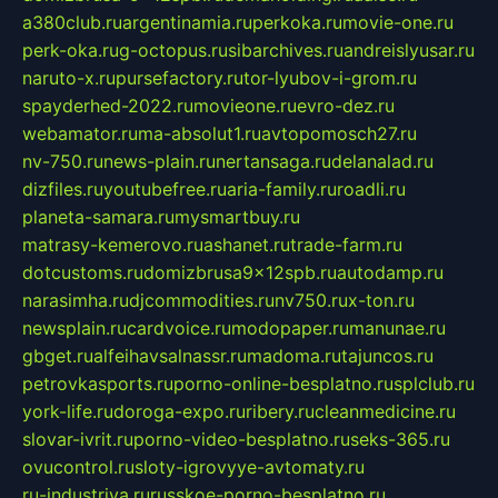
a380club.ru
argentinamia.ru
perkoka.ru
movie-one.ru
perk-oka.ru
g-octopus.ru
sibarchives.ru
andreislyusar.ru
naruto-x.ru
pursefactory.ru
tor-lyubov-i-grom.ru
spayderhed-2022.ru
movieone.ru
evro-dez.ru
webamator.ru
ma-absolut1.ru
avtopomosch27.ru
nv-750.ru
news-plain.ru
nertansaga.ru
delanalad.ru
dizfiles.ru
youtubefree.ru
aria-family.ru
roadli.ru
planeta-samara.ru
mysmartbuy.ru
matrasy-kemerovo.ru
ashanet.ru
trade-farm.ru
dotcustoms.ru
domizbrusa9x12spb.ru
autodamp.ru
narasimha.ru
djcommodities.ru
nv750.ru
x-ton.ru
newsplain.ru
cardvoice.ru
modopaper.ru
manunae.ru
gbget.ru
alfeihavsalnassr.ru
madoma.ru
tajuncos.ru
petrovkasports.ru
porno-online-besplatno.ru
splclub.ru
york-life.ru
doroga-expo.ru
ribery.ru
cleanmedicine.ru
slovar-ivrit.ru
porno-video-besplatno.ru
seks-365.ru
ovucontrol.ru
sloty-igrovyye-avtomaty.ru
ru-industriya.ru
russkoe-porno-besplatno.ru