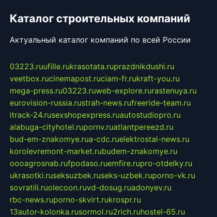
Каталог строительных компаний
Актуальный каталог компаний по всей России
03223.ru
ufille.ru
krasotata.ru
prazdnikdushi.ru
veetbox.ru
cinemapost.ru
ciam-fr.ru
kraft-you.ru
mega-press.ru
03223.ru
web-explore.ru
rastenuya.ru
eurovision-russia.ru
strah-news.ru
freeride-team.ru
itrack-24.ru
sexshopexpress.ru
autostudiopro.ru
alabuga-cityhotel.ru
pornv.ru
atlantpereezd.ru
bud-em-znakomye.ru
a-cdc.ru
elektrostal-news.ru
korolevremont-market.ru
budem-znakomye.ru
oooagrosnab.ru
fpodaso.ru
emfire.ru
pro-otdelky.ru
ukrasotki.ru
seksuzbek.ru
seks-uzbek.ru
porno-vk.ru
sovratili.ru
olecoon.ru
vd-dosug.ru
adonyev.ru
rbc-news.ru
porno-skvirt.ru
krospr.ru
13autor-kolonka.ru
sormol.ru
2rich.ru
hostel-65.ru