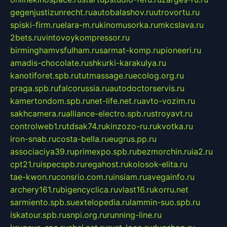
gegenjustizunrecht.ru
autobalashov.ru
utrovortu.ru
spiski-firm.ru
elara-m.ru
kinomusorka.ru
mkcslava.ru
2bets.ru
vintovoykompressor.ru
birminghamvsfulham.ru
sarmat-komp.ru
pioneeri.ru
amadis-chocolate.ru
shkurki-karakulya.ru
kanotiforet.spb.ru
tutmassage.ru
ecolog.org.ru
praga.spb.ru
falcorussia.ru
autodoctorservis.ru
kamertondom.spb.ru
net-life.net.ru
avto-vozim.ru
sakhcamera.ru
alliance-electro.spb.ru
stroyavt.ru
controlweb1.ru
tdsak74.ru
kinzozo-ru.ru
kvotka.ru
iron-snab.ru
costa-bella.ru
eugrus.pp.ru
associaciya39.ru
primexpo.spb.ru
bezmorchin.ru
ia2.ru
cpt21.ru
ispecspb.ru
regahost.ru
kolosok-elita.ru
tae-kwon.ru
consrio.com.ru
insiam.ru
avegainfo.ru
archery161.ru
bigencyclica.ru
vlast16.ru
korru.net
sarmiento.spb.su
extelopedia.ru
lammin-suo.spb.ru
iskatour.spb.ru
snpi.org.ru
running-line.ru