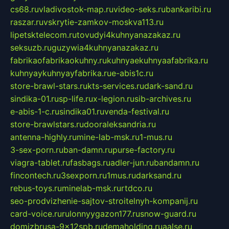
cs68.ru
vladivostok-map.ru
video-seks.ru
bankaribi.ru
raszar.ru
vskrytie-zamkov-moskva113.ru
lipetsktelecom.ru
tovudyi4kuhnyanazakaz.ru
seksuzb.ru
guzywia4kuhnyanazakaz.ru
fabrikaofabrikaokuhny.ru
kuhnyaekuhnyaafabrika.ru
kuhnyaykuhnyayfabrika.ru
e-abis1c.ru
store-brawl-stars.ru
kts-services.ru
dark-sand.ru
sindika-01.ru
sp-life.ru
x-legion.ru
sib-archives.ru
e-abis-1-c.ru
sindika01.ru
venda-festival.ru
store-brawlstars.ru
dooraleksandria.ru
antenna-highly.ru
mine-lab-msk.ru
1-mus.ru
3-sex-porn.ru
ban-damn.ru
purse-factory.ru
viagra-tablet.ru
fasbags.ru
adler-jun.ru
bandamn.ru
fincontech.ru
3sexporn.ru
1mus.ru
darksand.ru
rebus-toys.ru
minelab-msk.ru
rtdco.ru
seo-prodvizhenie-sajtov-stroitelnyh-kompanij.ru
card-voice.ru
rulonnyygazon177.ru
snow-guard.ru
domizbrusa-9x12spb.ru
demaholding.ru
aalse.ru