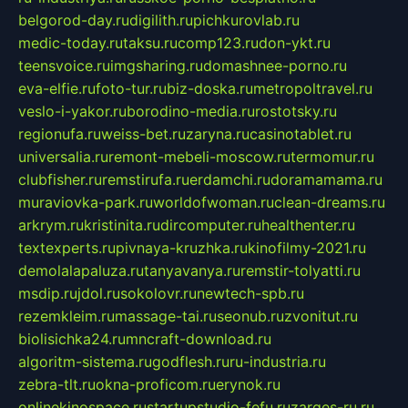
belgorod-day.ru
digilith.ru
pichkurovlab.ru
medic-today.ru
taksu.ru
comp123.ru
don-ykt.ru
teensvoice.ru
imgsharing.ru
domashnee-porno.ru
eva-elfie.ru
foto-tur.ru
biz-doska.ru
metropoltravel.ru
veslo-i-yakor.ru
borodino-media.ru
rostotsky.ru
regionufa.ru
weiss-bet.ru
zaryna.ru
casinotablet.ru
universalia.ru
remont-mebeli-moscow.ru
termomur.ru
clubfisher.ru
remstirufa.ru
erdamchi.ru
doramamama.ru
muraviovka-park.ru
worldofwoman.ru
clean-dreams.ru
arkrym.ru
kristinita.ru
dircomputer.ru
healthenter.ru
textexperts.ru
pivnaya-kruzhka.ru
kinofilmy-2021.ru
demolalapaluza.ru
tanyavanya.ru
remstir-tolyatti.ru
msdip.ru
jdol.ru
sokolovr.ru
newtech-spb.ru
rezemkleim.ru
massage-tai.ru
seonub.ru
zvonitut.ru
biolisichka24.ru
mncraft-download.ru
algoritm-sistema.ru
godflesh.ru
ru-industria.ru
zebra-tlt.ru
okna-proficom.ru
erynok.ru
onlinekinospace.ru
startupstudio-fefu.ru
zarges-ru.ru