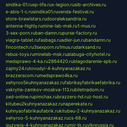
sindika-01.ru
sp-life.ru
x-legion.ru
sib-archives.ru
e-abis-1-c.ru
sindika01.ru
venda-festival.ru
store-brawlstars.ru
dooraleksandria.ru
antenna-highly.ru
mine-lab-msk.ru
1-mus.ru
3-sex-porn.ru
ban-damn.ru
purse-factory.ru
viagra-tablet.ru
fasbags.ru
adler-jun.ru
bandamn.ru
fincontech.ru
3sexporn.ru
1mus.ru
darksand.ru
rebus-toys.ru
minelab-msk.ru
alabuga-cityhotel.ru
medsprawo-4-ka.ru
2864420.ru
blagodarenie-spb.ru
zajmy24.ru
tovudyi-4-kuhnyanazakaz.ru
brazzerscom.ru
medsprawo4ka.ru
xehyroo5kuhnyanazakaz.ru
fabrikayfabrikaefabrika.ru
vskrytie-zamkov-moskva-113.ru
biletnadom.ru
zed-online.ru
pimchax.ru
brazzers-hd.ru
z-host.ru
kitubeu2kuhnyanazakaz.ru
naperekate.ru
kuhnyaofabrikaufabrik.ru
kitubeu-2-kuhnyanazakaz.ru
xehyroo-5-kuhnyanazakaz.ru
cs-68.ru
guzywia-4-kuhnyanazakaz.ru
mir-tk.ru
vlknrussia.ru