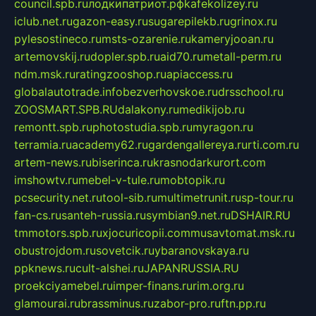
council.spb.ru
лодкипатриот.рф
kafekolizey.ru
iclub.net.ru
gazon-easy.ru
sugarepilekb.ru
grinox.ru
pylesostineco.ru
msts-ozarenie.ru
kameryjooan.ru
artemovskij.ru
dopler.spb.ru
aid70.ru
metall-perm.ru
ndm.msk.ru
ratingzooshop.ru
apiaccess.ru
globalautotrade.info
bezverhovskoe.ru
drsschool.ru
ZOOSMART.SPB.RU
dalakony.ru
medikijob.ru
remontt.spb.ru
photostudia.spb.ru
myragon.ru
terramia.ru
academy62.ru
gardengallereya.ru
rti.com.ru
artem-news.ru
biserinca.ru
krasnodarkurort.com
imshowtv.ru
mebel-v-tule.ru
mobtopik.ru
pcsecurity.net.ru
tool-sib.ru
multimetrunit.ru
sp-tour.ru
fan-cs.ru
santeh-russia.ru
symbian9.net.ru
DSHAIR.RU
tmmotors.spb.ru
xjocuricopii.com
musavtomat.msk.ru
obustrojdom.ru
sovetcik.ru
ybaranovskaya.ru
ppknews.ru
cult-alshei.ru
JAPANRUSSIA.RU
proekciyamebel.ru
imper-finans.ru
rim.org.ru
glamourai.ru
brassminus.ru
zabor-pro.ru
ftn.pp.ru