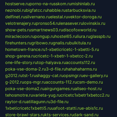
hostserve.ru
porno-na-russkom.ru
mishinlab.ru
neznobi.ru
bigfatcc.ru
habble.ru
starbucksvia.ru
delfinet.ru
silvernano.ru
elestal.ru
vektor-doroga.ru
velotrenajery.ru
pronso54.ru
lenasever.ru
lovinskix.ru
show-pets.ru
smartnews03.ru
discofoxworld.ru
miraclecoon.ru
pongup.ru
hostel65.ru
liura.ru
glasspb.ru
firehunters.ru
gribowo.ru
gnalis.ru
bulkitula.ru
hometown-france.ru
1-xbeticricetc-1-xbetti-5.ru
shop-garena.ru
cricetc-1-xbetr-1-xbetcc-2.ru
one-life-story.ru
top-halyava.ru
accounts112.ru
poka-vse-doma-2.ru
3-d-file.ru
hahahaharms.ru
g2012.ru
tst-1.ru
shaggy-cat.ru
opsmgr.ru
ev-gallery.ru
g-2012.ru
ops-mgr.ru
accounts-112.ru
csm-demo.ru
poka-vse-doma2.ru
airgungames.ru
allseo-host.ru
tehosmotre.ru
varieta-yug.ru
cricetc1xbetr1xbetcc2.ru
raytor-d.ru
atillagunn.ru
3d-file.ru
1xbeticricetc1xbetti5.ru
uafoot-statti.ru
e-abis1c.ru
store-brawl-stars.ru
kts-services.ru
dark-sand.ru