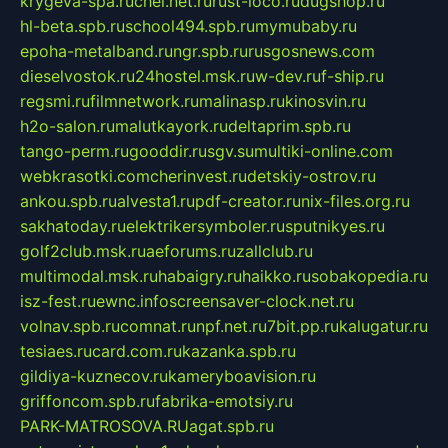
krygeva-spa.ru
chel.net.ru
rust-loco.ru
dugshop.ru
hl-beta.spb.ru
school494.spb.ru
mymubaby.ru
epoha-metalband.ru
ngr.spb.ru
rusgosnews.com
dieselvostok.ru
24hostel.msk.ru
w-dev.ru
f-ship.ru
regsmi.ru
filmnetwork.ru
malinasp.ru
kinosvin.ru
h2o-salon.ru
malutkayork.ru
deltaprim.spb.ru
tango-perm.ru
gooddir.ru
sgv.su
multiki-online.com
webkrasotki.com
cherinvest.ru
detskiy-ostrov.ru
ankou.spb.ru
alvesta1.ru
pdf-creator.ru
nix-files.org.ru
sakhatoday.ru
elektrikersymboler.ru
sputnikyes.ru
golf2club.msk.ru
aeforums.ru
zallclub.ru
multimodal.msk.ru
habaigry.ru
haikko.ru
sobakopedia.ru
isz-fest.ru
ewnc.info
screensaver-clock.net.ru
volnav.spb.ru
comnat.ru
npf.net.ru
7bit.pp.ru
kalugatur.ru
tesiaes.ru
card.com.ru
kazanka.spb.ru
gildiya-kuznecov.ru
kameryboavision.ru
griffoncom.spb.ru
fabrika-emotsiy.ru
PARK-MATROSOVA.RU
agat.spb.ru