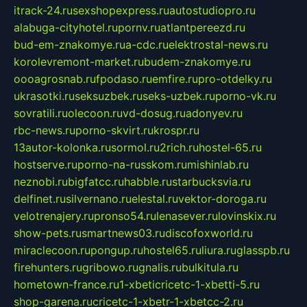
itrack-24.ru
sexshopexpress.ru
autostudiopro.ru
alabuga-cityhotel.ru
pornv.ru
atlantpereezd.ru
bud-em-znakomye.ru
a-cdc.ru
elektrostal-news.ru
korolevremont-market.ru
budem-znakomye.ru
oooagrosnab.ru
fpodaso.ru
emfire.ru
pro-otdelky.ru
ukrasotki.ru
seksuzbek.ru
seks-uzbek.ru
porno-vk.ru
sovratili.ru
olecoon.ru
vd-dosug.ru
adonyev.ru
rbc-news.ru
porno-skvirt.ru
krospr.ru
13autor-kolonka.ru
sormol.ru
2rich.ru
hostel-65.ru
hostserve.ru
porno-na-russkom.ru
mishinlab.ru
neznobi.ru
bigfatcc.ru
habble.ru
starbucksvia.ru
delfinet.ru
silvernano.ru
elestal.ru
vektor-doroga.ru
velotrenajery.ru
pronso54.ru
lenasever.ru
lovinskix.ru
show-pets.ru
smartnews03.ru
discofoxworld.ru
miraclecoon.ru
pongup.ru
hostel65.ru
liura.ru
glasspb.ru
firehunters.ru
gribowo.ru
gnalis.ru
bulkitula.ru
hometown-france.ru
1-xbeticricetc-1-xbetti-5.ru
shop-garena.ru
cricetc-1-xbetr-1-xbetcc-2.ru