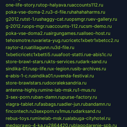
one-life-story.ru
top-halyava.ru
accounts112.ru
poka-vse-doma-2.ru
3-d-file.ru
hahahaharms.ru
g2012.ru
tst-1.ru
shaggy-cat.ru
opsmgr.ru
ev-gallery.ru
g-2012.ru
ops-mgr.ru
accounts-112.ru
csm-demo.ru
poka-vse-doma2.ru
airgungames.ru
allseo-host.ru
tehosmotre.ru
varieta-yug.ru
cricetc1xbetr1xbetcc2.ru
raytor-d.ru
atillagunn.ru
3d-file.ru
1xbeticricetc1xbetti5.ru
uafoot-statti.ru
e-abis1c.ru
store-brawl-stars.ru
kts-services.ru
dark-sand.ru
sindika-01.ru
sp-life.ru
x-legion.ru
sib-archives.ru
e-abis-1-c.ru
sindika01.ru
venda-festival.ru
store-brawlstars.ru
dooraleksandria.ru
antenna-highly.ru
mine-lab-msk.ru
1-mus.ru
3-sex-porn.ru
ban-damn.ru
purse-factory.ru
viagra-tablet.ru
fasbags.ru
adler-jun.ru
bandamn.ru
fincontech.ru
3sexporn.ru
1mus.ru
darksand.ru
rebus-toys.ru
minelab-msk.ru
alabuga-cityhotel.ru
medsprawo-4-ka.ru
2864420.ru
blagodarenie-spb.ru