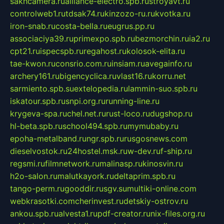
sakhcamera.ru
alliance-electro.spb.ru
stroyavt.ru
controlweb1.ru
tdsak74.ru
kinzozo-ru.ru
kvotka.ru
iron-snab.ru
costa-bella.ru
eugrus.pp.ru
associaciya39.ru
primexpo.spb.ru
bezmorchin.ru
ia2.ru
cpt21.ru
ispecspb.ru
regahost.ru
kolosok-elita.ru
tae-kwon.ru
consrio.com.ru
insiam.ru
avegainfo.ru
archery161.ru
bigencyclica.ru
vlast16.ru
korru.net
sarmiento.spb.su
extelopedia.ru
lammin-suo.spb.ru
iskatour.spb.ru
snpi.org.ru
running-line.ru
krygeva-spa.ru
chel.net.ru
rust-loco.ru
dugshop.ru
hl-beta.spb.ru
school494.spb.ru
mymubaby.ru
epoha-metalband.ru
ngr.spb.ru
rusgosnews.com
dieselvostok.ru
24hostel.msk.ru
w-dev.ru
f-ship.ru
regsmi.ru
filmnetwork.ru
malinasp.ru
kinosvin.ru
h2o-salon.ru
malutkayork.ru
deltaprim.spb.ru
tango-perm.ru
gooddir.ru
sgv.su
multiki-online.com
webkrasotki.com
cherinvest.ru
detskiy-ostrov.ru
ankou.spb.ru
alvesta1.ru
pdf-creator.ru
nix-files.org.ru