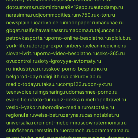
dotcustoms.ru
domizbrusa9x12spb.ru
autodamp.ru
narasimha.ru
djcommodities.ru
nv750.ru
x-ton.ru
newsplain.ru
cardvoice.ru
modopaper.ru
manunae.ru
gbget.ru
alfeihavsalnassr.ru
madoma.ru
tajuncos.ru
petrovkasports.ru
porno-online-besplatno.ru
splclub.ru
york-life.ru
doroga-expo.ru
ribery.ru
cleanmedicine.ru
slovar-ivrit.ru
porno-video-besplatno.ru
seks-365.ru
ovucontrol.ru
sloty-igrovyye-avtomaty.ru
ru-industriya.ru
russkoe-porno-besplatno.ru
belgorod-day.ru
digilith.ru
pichkurovlab.ru
medic-today.ru
taksu.ru
comp123.ru
don-ykt.ru
teensvoice.ru
imgsharing.ru
domashnee-porno.ru
eva-elfie.ru
foto-tur.ru
biz-doska.ru
metropoltravel.ru
veslo-i-yakor.ru
borodino-media.ru
rostotsky.ru
regionufa.ru
weiss-bet.ru
zaryna.ru
casinotablet.ru
universalia.ru
remont-mebeli-moscow.ru
termomur.ru
clubfisher.ru
remstirufa.ru
erdamchi.ru
doramamama.ru