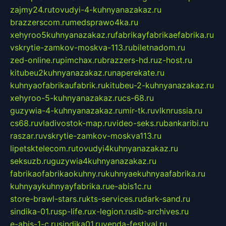
zajmy24.ru
tovudyi-4-kuhnyanazakaz.ru
brazzerscom.ru
medsprawo4ka.ru
xehyroo5kuhnyanazakaz.ru
fabrikayfabrikaefabrika.ru
vskrytie-zamkov-moskva-113.ru
biletnadom.ru
zed-online.ru
pimchax.ru
brazzers-hd.ru
z-host.ru
kitubeu2kuhnyanazakaz.ru
naperekate.ru
kuhnyaofabrikaufabrik.ru
kitubeu-2-kuhnyanazakaz.ru
xehyroo-5-kuhnyanazakaz.ru
cs-68.ru
guzywia-4-kuhnyanazakaz.ru
mir-tk.ru
vlknrussia.ru
cs68.ru
vladivostok-map.ru
video-seks.ru
bankaribi.ru
raszar.ru
vskrytie-zamkov-moskva113.ru
lipetsktelecom.ru
tovudyi4kuhnyanazakaz.ru
seksuzb.ru
guzywia4kuhnyanazakaz.ru
fabrikaofabrikaokuhny.ru
kuhnyaekuhnyaafabrika.ru
kuhnyaykuhnyayfabrika.ru
e-abis1c.ru
store-brawl-stars.ru
kts-services.ru
dark-sand.ru
sindika-01.ru
sp-life.ru
x-legion.ru
sib-archives.ru
e-abis-1-c.ru
sindika01.ru
venda-festival.ru