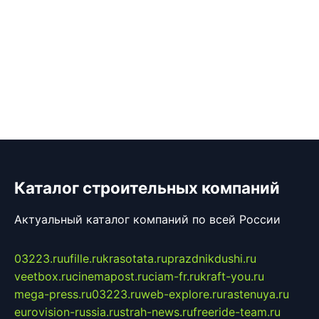
Каталог строительных компаний
Актуальный каталог компаний по всей России
03223.ru
ufille.ru
krasotata.ru
prazdnikdushi.ru
veetbox.ru
cinemapost.ru
ciam-fr.ru
kraft-you.ru
mega-press.ru
03223.ru
web-explore.ru
rastenuya.ru
eurovision-russia.ru
strah-news.ru
freeride-team.ru