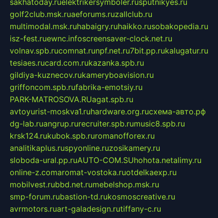
sakhatoday.ru
elektrikersymboler.ru
sputnikyes.ru
golf2club.msk.ru
aeforums.ru
zallclub.ru
multimodal.msk.ru
habaigry.ru
haikko.ru
sobakopedia.ru
isz-fest.ru
ewnc.info
screensaver-clock.net.ru
volnav.spb.ru
comnat.ru
npf.net.ru
7bit.pp.ru
kalugatur.ru
tesiaes.ru
card.com.ru
kazanka.spb.ru
gildiya-kuznecov.ru
kameryboavision.ru
griffoncom.spb.ru
fabrika-emotsiy.ru
PARK-MATROSOVA.RU
agat.spb.ru
avtoyurist-moskva1.ru
hardware.org.ru
схема-авто.рф
dg-lab.ru
angrup.ru
recruiter.spb.ru
music8.spb.ru
krsk124.ru
kubok.spb.ru
romanofforex.ru
analitikaplus.ru
spyonline.ru
zosikamery.ru
sloboda-ural.pp.ru
AUTO-COM.SU
hohota.net
alimy.ru
online-z.com
aromat-vostoka.ru
otdelkaexp.ru
mobilvest.ru
bbd.net.ru
mebelshop.msk.ru
smp-forum.ru
bastion-td.ru
kosmoscreative.ru
avrmotors.ru
art-galadesign.ru
tiffany-c.ru