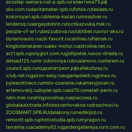
ecostep-samara.ru
d-p.spb.ru
галактика73.рф
sko.com.ru
davitamebel-spb.ru
fotsis.ru
tesiaes.ru
kokoroyari.spb.ru
blesna-kazan.ru
mossilver.ru
lenderoq.ru
sergeydobrin.ru
tochkazvuka.msk.ru
people-of-art.ru
bezzubova.ru
clubtibet.ru
orior-aks.ru
dynamoauto.ru
szk-favorit.ru
carlines.ru
flatnsk.ru
kingbolenskaner.ru
alex-motor.ru
astroline.net.ru
act1.spb.ru
polyglot.com.ru
gidlipetsk.ru
ooo-driada.ru
detsad125.ru
mir-zdoroviya.ru
bruslanovo.ru
siterem.ru
council.spb.ru
лодкипатриот.рф
kafekolizey.ru
iclub.net.ru
gazon-easy.ru
sugarepilekb.ru
grinox.ru
pylesostineco.ru
msts-ozarenie.ru
kameryjooan.ru
artemovskij.ru
dopler.spb.ru
aid70.ru
metall-perm.ru
ndm.msk.ru
ratingzooshop.ru
apiaccess.ru
globalautotrade.info
bezverhovskoe.ru
drsschool.ru
ZOOSMART.SPB.RU
dalakony.ru
medikijob.ru
remontt.spb.ru
photostudia.spb.ru
myragon.ru
terramia.ru
academy62.ru
gardengallereya.ru
rti.com.ru