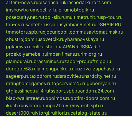
artem-news.ru
biserinca.ru
krasnodarkurort.com
imshowtv.ru
mebel-v-tule.ru
mobtopik.ru
pcsecurity.net.ru
tool-sib.ru
multimetrunit.ru
sp-tour.ru
fan-cs.ru
santeh-russia.ru
symbian9.net.ru
DSHAIR.RU
tmmotors.spb.ru
xjocuricopii.com
musavtomat.msk.ru
obustrojdom.ru
sovetcik.ru
ybaranovskaya.ru
ppknews.ru
cult-alshei.ru
JAPANRUSSIA.RU
proekciyamebel.ru
imper-finans.ru
rim.org.ru
glamourai.ru
brassminus.ru
zabor-pro.ru
ftn.pp.ru
dorogoe58.ru
laimengpacker.ru
kuzova-zapchasti.ru
sageerp.ru
taxodrom.ru
dsrazvitie.ru
hardcity.net.ru
ratinghomegames.ru
topservice25.ru
gubernyan.ru
gtglasslined.ru
ii4.ru
tssport.spb.ru
andorra24.com
blackwallstreet.ru
oboimos.ru
optim-doors.com.ru
ikuch.ru
nycr.org.ru
npa21.ru
vremya-ch.spb.ru
desert000.ru
ivtorgi.ru
ifiori.ru
catalog-statei.ru
dcv.org.ru
spetsmaster174.ru
ipkameryhiseeu.ru
dum26.ru
ruspol.spb.ru
fr-opendp.ru
kam-solnyshko.ru