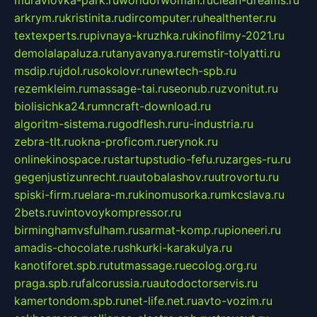
muraviovka-park.ru
worldofwoman.ru
clean-dreams.ru
arkrym.ru
kristinita.ru
dircomputer.ru
healthenter.ru
textexperts.ru
pivnaya-kruzhka.ru
kinofilmy-2021.ru
demolalapaluza.ru
tanyavanya.ru
remstir-tolyatti.ru
msdip.ru
jdol.ru
sokolovr.ru
newtech-spb.ru
rezemkleim.ru
massage-tai.ru
seonub.ru
zvonitut.ru
biolisichka24.ru
mncraft-download.ru
algoritm-sistema.ru
godflesh.ru
ru-industria.ru
zebra-tlt.ru
okna-proficom.ru
erynok.ru
onlinekinospace.ru
startupstudio-fefu.ru
zarges-ru.ru
gegenjustizunrecht.ru
autobalashov.ru
utrovortu.ru
spiski-firm.ru
elara-m.ru
kinomusorka.ru
mkcslava.ru
2bets.ru
vintovoykompressor.ru
birminghamvsfulham.ru
sarmat-komp.ru
pioneeri.ru
amadis-chocolate.ru
shkurki-karakulya.ru
kanotiforet.spb.ru
tutmassage.ru
ecolog.org.ru
praga.spb.ru
falcorussia.ru
autodoctorservis.ru
kamertondom.spb.ru
net-life.net.ru
avto-vozim.ru