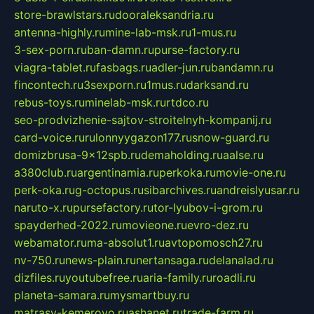
store-brawlstars.ru
dooraleksandria.ru
antenna-highly.ru
mine-lab-msk.ru
1-mus.ru
3-sex-porn.ru
ban-damn.ru
purse-factory.ru
viagra-tablet.ru
fasbags.ru
adler-jun.ru
bandamn.ru
fincontech.ru
3sexporn.ru
1mus.ru
darksand.ru
rebus-toys.ru
minelab-msk.ru
rtdco.ru
seo-prodvizhenie-sajtov-stroitelnyh-kompanij.ru
card-voice.ru
rulonnyygazon177.ru
snow-guard.ru
domizbrusa-9x12spb.ru
demaholding.ru
aalse.ru
a380club.ru
argentinamia.ru
perkoka.ru
movie-one.ru
perk-oka.ru
g-octopus.ru
sibarchives.ru
andreislyusar.ru
naruto-x.ru
pursefactory.ru
tor-lyubov-i-grom.ru
spayderhed-2022.ru
movieone.ru
evro-dez.ru
webamator.ru
ma-absolut1.ru
avtopomosch27.ru
nv-750.ru
news-plain.ru
nertansaga.ru
delanalad.ru
dizfiles.ru
youtubefree.ru
aria-family.ru
roadli.ru
planeta-samara.ru
mysmartbuy.ru
matrasy-kemerovo.ru
ashanet.ru
trade-farm.ru