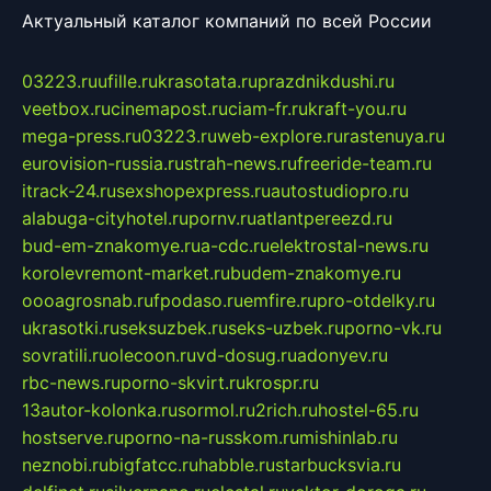
Актуальный каталог компаний по всей России
03223.ru
ufille.ru
krasotata.ru
prazdnikdushi.ru
veetbox.ru
cinemapost.ru
ciam-fr.ru
kraft-you.ru
mega-press.ru
03223.ru
web-explore.ru
rastenuya.ru
eurovision-russia.ru
strah-news.ru
freeride-team.ru
itrack-24.ru
sexshopexpress.ru
autostudiopro.ru
alabuga-cityhotel.ru
pornv.ru
atlantpereezd.ru
bud-em-znakomye.ru
a-cdc.ru
elektrostal-news.ru
korolevremont-market.ru
budem-znakomye.ru
oooagrosnab.ru
fpodaso.ru
emfire.ru
pro-otdelky.ru
ukrasotki.ru
seksuzbek.ru
seks-uzbek.ru
porno-vk.ru
sovratili.ru
olecoon.ru
vd-dosug.ru
adonyev.ru
rbc-news.ru
porno-skvirt.ru
krospr.ru
13autor-kolonka.ru
sormol.ru
2rich.ru
hostel-65.ru
hostserve.ru
porno-na-russkom.ru
mishinlab.ru
neznobi.ru
bigfatcc.ru
habble.ru
starbucksvia.ru