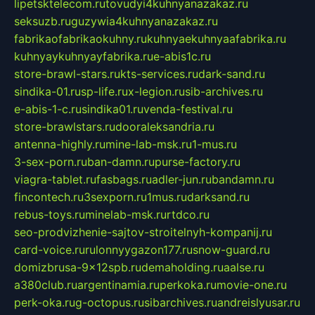
lipetsktelecom.ru
tovudyi4kuhnyanazakaz.ru
seksuzb.ru
guzywia4kuhnyanazakaz.ru
fabrikaofabrikaokuhny.ru
kuhnyaekuhnyaafabrika.ru
kuhnyaykuhnyayfabrika.ru
e-abis1c.ru
store-brawl-stars.ru
kts-services.ru
dark-sand.ru
sindika-01.ru
sp-life.ru
x-legion.ru
sib-archives.ru
e-abis-1-c.ru
sindika01.ru
venda-festival.ru
store-brawlstars.ru
dooraleksandria.ru
antenna-highly.ru
mine-lab-msk.ru
1-mus.ru
3-sex-porn.ru
ban-damn.ru
purse-factory.ru
viagra-tablet.ru
fasbags.ru
adler-jun.ru
bandamn.ru
fincontech.ru
3sexporn.ru
1mus.ru
darksand.ru
rebus-toys.ru
minelab-msk.ru
rtdco.ru
seo-prodvizhenie-sajtov-stroitelnyh-kompanij.ru
card-voice.ru
rulonnyygazon177.ru
snow-guard.ru
domizbrusa-9x12spb.ru
demaholding.ru
aalse.ru
a380club.ru
argentinamia.ru
perkoka.ru
movie-one.ru
perk-oka.ru
g-octopus.ru
sibarchives.ru
andreislyusar.ru