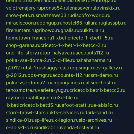
delfinet.ru
silvernano.ru
elestal.ru
vektor-doroga.ru
velotrenajery.ru
pronso54.ru
lenasever.ru
lovinskix.ru
show-pets.ru
smartnews03.ru
discofoxworld.ru
miraclecoon.ru
pongup.ru
hostel65.ru
liura.ru
glasspb.ru
firehunters.ru
gribowo.ru
gnalis.ru
bulkitula.ru
hometown-france.ru
1-xbeticricetc-1-xbetti-5.ru
shop-garena.ru
cricetc-1-xbetr-1-xbetcc-2.ru
one-life-story.ru
top-halyava.ru
accounts112.ru
poka-vse-doma-2.ru
3-d-file.ru
hahahaharms.ru
g2012.ru
tst-1.ru
shaggy-cat.ru
opsmgr.ru
ev-gallery.ru
g-2012.ru
ops-mgr.ru
accounts-112.ru
csm-demo.ru
poka-vse-doma2.ru
airgungames.ru
allseo-host.ru
tehosmotre.ru
varieta-yug.ru
cricetc1xbetr1xbetcc2.ru
raytor-d.ru
atillagunn.ru
3d-file.ru
1xbeticricetc1xbetti5.ru
uafoot-statti.ru
e-abis1c.ru
store-brawl-stars.ru
kts-services.ru
dark-sand.ru
sindika-01.ru
sp-life.ru
x-legion.ru
sib-archives.ru
e-abis-1-c.ru
sindika01.ru
venda-festival.ru