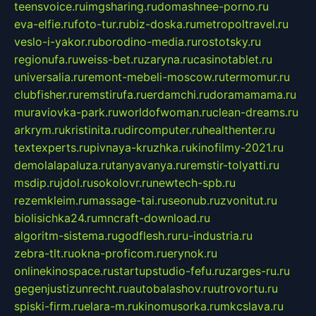
teensvoice.ru
imgsharing.ru
domashnee-porno.ru
eva-elfie.ru
foto-tur.ru
biz-doska.ru
metropoltravel.ru
veslo-i-yakor.ru
borodino-media.ru
rostotsky.ru
regionufa.ru
weiss-bet.ru
zaryna.ru
casinotablet.ru
universalia.ru
remont-mebeli-moscow.ru
termomur.ru
clubfisher.ru
remstirufa.ru
erdamchi.ru
doramamama.ru
muraviovka-park.ru
worldofwoman.ru
clean-dreams.ru
arkrym.ru
kristinita.ru
dircomputer.ru
healthenter.ru
textexperts.ru
pivnaya-kruzhka.ru
kinofilmy-2021.ru
demolalapaluza.ru
tanyavanya.ru
remstir-tolyatti.ru
msdip.ru
jdol.ru
sokolovr.ru
newtech-spb.ru
rezemkleim.ru
massage-tai.ru
seonub.ru
zvonitut.ru
biolisichka24.ru
mncraft-download.ru
algoritm-sistema.ru
godflesh.ru
ru-industria.ru
zebra-tlt.ru
okna-proficom.ru
erynok.ru
onlinekinospace.ru
startupstudio-fefu.ru
zarges-ru.ru
gegenjustizunrecht.ru
autobalashov.ru
utrovortu.ru
spiski-firm.ru
elara-m.ru
kinomusorka.ru
mkcslava.ru