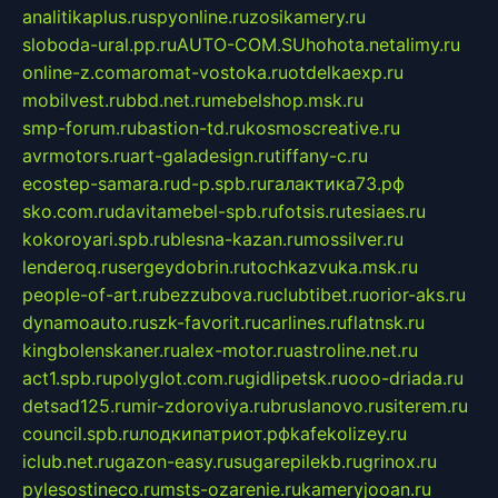
analitikaplus.ru
spyonline.ru
zosikamery.ru
sloboda-ural.pp.ru
AUTO-COM.SU
hohota.net
alimy.ru
online-z.com
aromat-vostoka.ru
otdelkaexp.ru
mobilvest.ru
bbd.net.ru
mebelshop.msk.ru
smp-forum.ru
bastion-td.ru
kosmoscreative.ru
avrmotors.ru
art-galadesign.ru
tiffany-c.ru
ecostep-samara.ru
d-p.spb.ru
галактика73.рф
sko.com.ru
davitamebel-spb.ru
fotsis.ru
tesiaes.ru
kokoroyari.spb.ru
blesna-kazan.ru
mossilver.ru
lenderoq.ru
sergeydobrin.ru
tochkazvuka.msk.ru
people-of-art.ru
bezzubova.ru
clubtibet.ru
orior-aks.ru
dynamoauto.ru
szk-favorit.ru
carlines.ru
flatnsk.ru
kingbolenskaner.ru
alex-motor.ru
astroline.net.ru
act1.spb.ru
polyglot.com.ru
gidlipetsk.ru
ooo-driada.ru
detsad125.ru
mir-zdoroviya.ru
bruslanovo.ru
siterem.ru
council.spb.ru
лодкипатриот.рф
kafekolizey.ru
iclub.net.ru
gazon-easy.ru
sugarepilekb.ru
grinox.ru
pylesostineco.ru
msts-ozarenie.ru
kameryjooan.ru