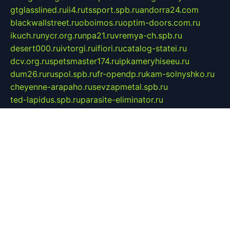
gtglasslined.ru
ii4.ru
tssport.spb.ru
andorra24.com
blackwallstreet.ru
oboimos.ru
optim-doors.com.ru
ikuch.ru
nycr.org.ru
npa21.ru
vremya-ch.spb.ru
desert000.ru
ivtorgi.ru
ifiori.ru
catalog-statei.ru
dcv.org.ru
spetsmaster174.ru
ipkameryhiseeu.ru
dum26.ru
ruspol.spb.ru
fr-opendp.ru
kam-solnyshko.ru
cheyenne-arapaho.ru
sevzapmetal.spb.ru
ted-lapidus.spb.ru
parasite-eliminator.ru
sigma-complete.ru
modernworld.ru
dama-moda.ru
eholot-group.ru
sk-nvkz.ru
DRONGOLD.RU
democratia2.ru
i-farmer.ru
mass-sport.org
jablonex.spb.ru
bookmess.ru
linkword.ru
refineua.com.ru
cs-spec.net.ru
altay-mebel.ru
DNK-THEATRE.RU
mechaniks.spb.ru
ipcamtechage.ru
skosta.ru
a-sun.ru
stroy-ldsp.ru
snowlands.org.ru
childrensshoes.ru
mrlizzy.ru
mebelsofiakrd.ru
bulizhenko.ru
rumantick.net.ru
mtszerno.ru
daily-fishing.ru
glushiteli-v-spb.ru
megasat.org.ru