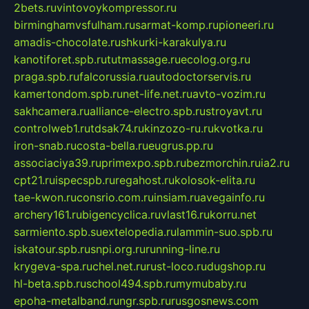
2bets.ru
vintovoykompressor.ru
birminghamvsfulham.ru
sarmat-komp.ru
pioneeri.ru
amadis-chocolate.ru
shkurki-karakulya.ru
kanotiforet.spb.ru
tutmassage.ru
ecolog.org.ru
praga.spb.ru
falcorussia.ru
autodoctorservis.ru
kamertondom.spb.ru
net-life.net.ru
avto-vozim.ru
sakhcamera.ru
alliance-electro.spb.ru
stroyavt.ru
controlweb1.ru
tdsak74.ru
kinzozo-ru.ru
kvotka.ru
iron-snab.ru
costa-bella.ru
eugrus.pp.ru
associaciya39.ru
primexpo.spb.ru
bezmorchin.ru
ia2.ru
cpt21.ru
ispecspb.ru
regahost.ru
kolosok-elita.ru
tae-kwon.ru
consrio.com.ru
insiam.ru
avegainfo.ru
archery161.ru
bigencyclica.ru
vlast16.ru
korru.net
sarmiento.spb.su
extelopedia.ru
lammin-suo.spb.ru
iskatour.spb.ru
snpi.org.ru
running-line.ru
krygeva-spa.ru
chel.net.ru
rust-loco.ru
dugshop.ru
hl-beta.spb.ru
school494.spb.ru
mymubaby.ru
epoha-metalband.ru
ngr.spb.ru
rusgosnews.com