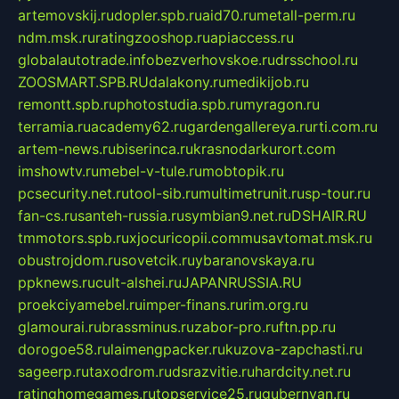
artemovskij.ru
dopler.spb.ru
aid70.ru
metall-perm.ru
ndm.msk.ru
ratingzooshop.ru
apiaccess.ru
globalautotrade.info
bezverhovskoe.ru
drsschool.ru
ZOOSMART.SPB.RU
dalakony.ru
medikijob.ru
remontt.spb.ru
photostudia.spb.ru
myragon.ru
terramia.ru
academy62.ru
gardengallereya.ru
rti.com.ru
artem-news.ru
biserinca.ru
krasnodarkurort.com
imshowtv.ru
mebel-v-tule.ru
mobtopik.ru
pcsecurity.net.ru
tool-sib.ru
multimetrunit.ru
sp-tour.ru
fan-cs.ru
santeh-russia.ru
symbian9.net.ru
DSHAIR.RU
tmmotors.spb.ru
xjocuricopii.com
musavtomat.msk.ru
obustrojdom.ru
sovetcik.ru
ybaranovskaya.ru
ppknews.ru
cult-alshei.ru
JAPANRUSSIA.RU
proekciyamebel.ru
imper-finans.ru
rim.org.ru
glamourai.ru
brassminus.ru
zabor-pro.ru
ftn.pp.ru
dorogoe58.ru
laimengpacker.ru
kuzova-zapchasti.ru
sageerp.ru
taxodrom.ru
dsrazvitie.ru
hardcity.net.ru
ratinghomegames.ru
topservice25.ru
gubernyan.ru