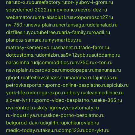
naruto-x.ru
pursefactory.ru
tor-lyubov-i-grom.ru
spayderhed-2022.ru
movieone.ru
evro-dez.ru
webamator.ru
ma-absolut1.ru
avtopomosch27.ru
nv-750.ru
news-plain.ru
nertansaga.ru
delanalad.ru
dizfiles.ru
youtubefree.ru
aria-family.ru
roadli.ru
planeta-samara.ru
mysmartbuy.ru
matrasy-kemerovo.ru
ashanet.ru
trade-farm.ru
dotcustoms.ru
domizbrusa9x12spb.ru
autodamp.ru
narasimha.ru
djcommodities.ru
nv750.ru
x-ton.ru
newsplain.ru
cardvoice.ru
modopaper.ru
manunae.ru
gbget.ru
alfeihavsalnassr.ru
madoma.ru
tajuncos.ru
petrovkasports.ru
porno-online-besplatno.ru
splclub.ru
york-life.ru
doroga-expo.ru
ribery.ru
cleanmedicine.ru
slovar-ivrit.ru
porno-video-besplatno.ru
seks-365.ru
ovucontrol.ru
sloty-igrovyye-avtomaty.ru
ru-industriya.ru
russkoe-porno-besplatno.ru
belgorod-day.ru
digilith.ru
pichkurovlab.ru
medic-today.ru
taksu.ru
comp123.ru
don-ykt.ru