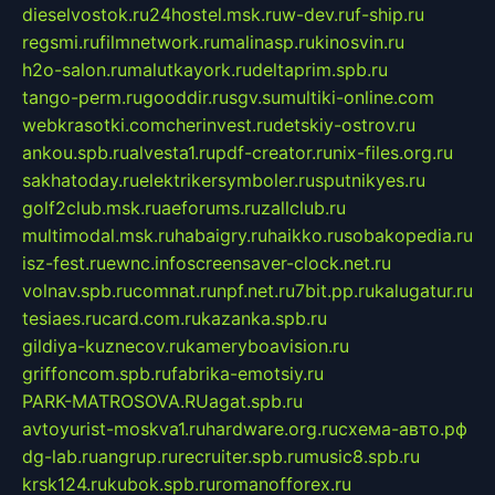
dieselvostok.ru
24hostel.msk.ru
w-dev.ru
f-ship.ru
regsmi.ru
filmnetwork.ru
malinasp.ru
kinosvin.ru
h2o-salon.ru
malutkayork.ru
deltaprim.spb.ru
tango-perm.ru
gooddir.ru
sgv.su
multiki-online.com
webkrasotki.com
cherinvest.ru
detskiy-ostrov.ru
ankou.spb.ru
alvesta1.ru
pdf-creator.ru
nix-files.org.ru
sakhatoday.ru
elektrikersymboler.ru
sputnikyes.ru
golf2club.msk.ru
aeforums.ru
zallclub.ru
multimodal.msk.ru
habaigry.ru
haikko.ru
sobakopedia.ru
isz-fest.ru
ewnc.info
screensaver-clock.net.ru
volnav.spb.ru
comnat.ru
npf.net.ru
7bit.pp.ru
kalugatur.ru
tesiaes.ru
card.com.ru
kazanka.spb.ru
gildiya-kuznecov.ru
kameryboavision.ru
griffoncom.spb.ru
fabrika-emotsiy.ru
PARK-MATROSOVA.RU
agat.spb.ru
avtoyurist-moskva1.ru
hardware.org.ru
схема-авто.рф
dg-lab.ru
angrup.ru
recruiter.spb.ru
music8.spb.ru
krsk124.ru
kubok.spb.ru
romanofforex.ru