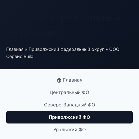
Каталог строительных
компаний
Главная
»
Приволжский федеральный округ
» ООО
Сервис Build
🏠 Главная
Центральный ФО
Северо-Западный ФО
Приволжский ФО
Уральский ФО