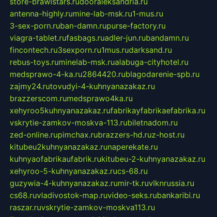
store-brawlstars.ru
dooraleksandria.ru
antenna-highly.ru
mine-lab-msk.ru
1-mus.ru
3-sex-porn.ru
ban-damn.ru
purse-factory.ru
viagra-tablet.ru
fasbags.ru
adler-jun.ru
bandamn.ru
fincontech.ru
3sexporn.ru
1mus.ru
darksand.ru
rebus-toys.ru
minelab-msk.ru
alabuga-cityhotel.ru
medsprawo-4-ka.ru
2864420.ru
blagodarenie-spb.ru
zajmy24.ru
tovudyi-4-kuhnyanazakaz.ru
brazzerscom.ru
medsprawo4ka.ru
xehyroo5kuhnyanazakaz.ru
fabrikayfabrikaefabrika.ru
vskrytie-zamkov-moskva-113.ru
biletnadom.ru
zed-online.ru
pimchax.ru
brazzers-hd.ru
z-host.ru
kitubeu2kuhnyanazakaz.ru
naperekate.ru
kuhnyaofabrikaufabrik.ru
kitubeu-2-kuhnyanazakaz.ru
xehyroo-5-kuhnyanazakaz.ru
cs-68.ru
guzywia-4-kuhnyanazakaz.ru
mir-tk.ru
vlknrussia.ru
cs68.ru
vladivostok-map.ru
video-seks.ru
bankaribi.ru
raszar.ru
vskrytie-zamkov-moskva113.ru