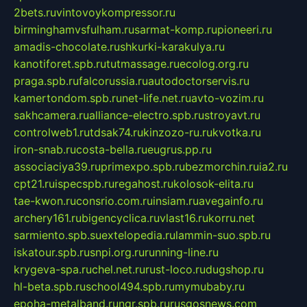
2bets.ru
vintovoykompressor.ru
birminghamvsfulham.ru
sarmat-komp.ru
pioneeri.ru
amadis-chocolate.ru
shkurki-karakulya.ru
kanotiforet.spb.ru
tutmassage.ru
ecolog.org.ru
praga.spb.ru
falcorussia.ru
autodoctorservis.ru
kamertondom.spb.ru
net-life.net.ru
avto-vozim.ru
sakhcamera.ru
alliance-electro.spb.ru
stroyavt.ru
controlweb1.ru
tdsak74.ru
kinzozo-ru.ru
kvotka.ru
iron-snab.ru
costa-bella.ru
eugrus.pp.ru
associaciya39.ru
primexpo.spb.ru
bezmorchin.ru
ia2.ru
cpt21.ru
ispecspb.ru
regahost.ru
kolosok-elita.ru
tae-kwon.ru
consrio.com.ru
insiam.ru
avegainfo.ru
archery161.ru
bigencyclica.ru
vlast16.ru
korru.net
sarmiento.spb.su
extelopedia.ru
lammin-suo.spb.ru
iskatour.spb.ru
snpi.org.ru
running-line.ru
krygeva-spa.ru
chel.net.ru
rust-loco.ru
dugshop.ru
hl-beta.spb.ru
school494.spb.ru
mymubaby.ru
epoha-metalband.ru
ngr.spb.ru
rusgosnews.com