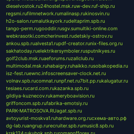
dieselvostok.ru
24hostel.msk.ru
w-dev.ru
f-ship.ru
regsmi.ru
filmnetwork.ru
malinasp.ru
kinosvin.ru
h2o-salon.ru
malutkayork.ru
deltaprim.spb.ru
tango-perm.ru
gooddir.ru
sgv.su
multiki-online.com
webkrasotki.com
cherinvest.ru
detskiy-ostrov.ru
ankou.spb.ru
alvesta1.ru
pdf-creator.ru
nix-files.org.ru
sakhatoday.ru
elektrikersymboler.ru
sputnikyes.ru
golf2club.msk.ru
aeforums.ru
zallclub.ru
multimodal.msk.ru
habaigry.ru
haikko.ru
sobakopedia.ru
isz-fest.ru
ewnc.info
screensaver-clock.net.ru
volnav.spb.ru
comnat.ru
npf.net.ru
7bit.pp.ru
kalugatur.ru
tesiaes.ru
card.com.ru
kazanka.spb.ru
gildiya-kuznecov.ru
kameryboavision.ru
griffoncom.spb.ru
fabrika-emotsiy.ru
PARK-MATROSOVA.RU
agat.spb.ru
avtoyurist-moskva1.ru
hardware.org.ru
схема-авто.рф
dg-lab.ru
angrup.ru
recruiter.spb.ru
music8.spb.ru
krsk124.ru
kubok.spb.ru
romanofforex.ru