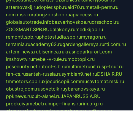
artemovskij.ru
dopler.spb.ru
aid70.ru
metall-perm.ru
ndm.msk.ru
ratingzooshop.ru
apiaccess.ru
globalautotrade.info
bezverhovskoe.ru
drsschool.ru
ZOOSMART.SPB.RU
dalakony.ru
medikijob.ru
remontt.spb.ru
photostudia.spb.ru
myragon.ru
terramia.ru
academy62.ru
gardengallereya.ru
rti.com.ru
artem-news.ru
biserinca.ru
krasnodarkurort.com
imshowtv.ru
mebel-v-tule.ru
mobtopik.ru
pcsecurity.net.ru
tool-sib.ru
multimetrunit.ru
sp-tour.ru
fan-cs.ru
santeh-russia.ru
symbian9.net.ru
DSHAIR.RU
tmmotors.spb.ru
xjocuricopii.com
musavtomat.msk.ru
obustrojdom.ru
sovetcik.ru
ybaranovskaya.ru
ppknews.ru
cult-alshei.ru
JAPANRUSSIA.RU
proekciyamebel.ru
imper-finans.ru
rim.org.ru
glamourai.ru
brassminus.ru
zabor-pro.ru
ftn.pp.ru
dorogoe58.ru
laimengpacker.ru
kuzova-zapchasti.ru
sageerp.ru
taxodrom.ru
dsrazvitie.ru
hardcity.net.ru