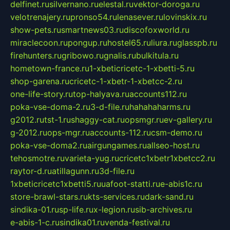
delfinet.ru
silvernano.ru
elestal.ru
vektor-doroga.ru
velotrenajery.ru
pronso54.ru
lenasever.ru
lovinskix.ru
show-pets.ru
smartnews03.ru
discofoxworld.ru
miraclecoon.ru
pongup.ru
hostel65.ru
liura.ru
glasspb.ru
firehunters.ru
gribowo.ru
gnalis.ru
bulkitula.ru
hometown-france.ru
1-xbeticricetc-1-xbetti-5.ru
shop-garena.ru
cricetc-1-xbetr-1-xbetcc-2.ru
one-life-story.ru
top-halyava.ru
accounts112.ru
poka-vse-doma-2.ru
3-d-file.ru
hahahaharms.ru
g2012.ru
tst-1.ru
shaggy-cat.ru
opsmgr.ru
ev-gallery.ru
g-2012.ru
ops-mgr.ru
accounts-112.ru
csm-demo.ru
poka-vse-doma2.ru
airgungames.ru
allseo-host.ru
tehosmotre.ru
varieta-yug.ru
cricetc1xbetr1xbetcc2.ru
raytor-d.ru
atillagunn.ru
3d-file.ru
1xbeticricetc1xbetti5.ru
uafoot-statti.ru
e-abis1c.ru
store-brawl-stars.ru
kts-services.ru
dark-sand.ru
sindika-01.ru
sp-life.ru
x-legion.ru
sib-archives.ru
e-abis-1-c.ru
sindika01.ru
venda-festival.ru