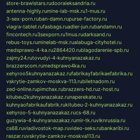
store-brawlstars.ru
dooraleksandria.ru
antenna-highly.ru
mine-lab-msk.ru
1-mus.ru
3-sex-porn.ru
ban-damn.ru
purse-factory.ru
viagra-tablet.ru
fasbags.ru
adler-jun.ru
bandamn.ru
fincontech.ru
3sexporn.ru
1mus.ru
darksand.ru
rebus-toys.ru
minelab-msk.ru
alabuga-cityhotel.ru
medsprawo-4-ka.ru
2864420.ru
blagodarenie-spb.ru
zajmy24.ru
tovudyi-4-kuhnyanazakaz.ru
brazzerscom.ru
medsprawo4ka.ru
xehyroo5kuhnyanazakaz.ru
fabrikayfabrikaefabrika.ru
vskrytie-zamkov-moskva-113.ru
biletnadom.ru
zed-online.ru
pimchax.ru
brazzers-hd.ru
z-host.ru
kitubeu2kuhnyanazakaz.ru
naperekate.ru
kuhnyaofabrikaufabrik.ru
kitubeu-2-kuhnyanazakaz.ru
xehyroo-5-kuhnyanazakaz.ru
cs-68.ru
guzywia-4-kuhnyanazakaz.ru
mir-tk.ru
vlknrussia.ru
cs68.ru
vladivostok-map.ru
video-seks.ru
bankaribi.ru
raszar.ru
vskrytie-zamkov-moskva113.ru