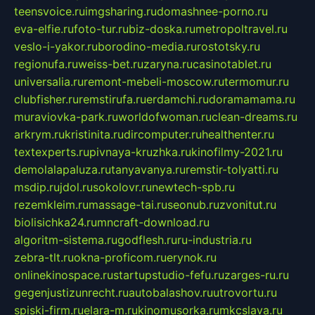
teensvoice.ru
imgsharing.ru
domashnee-porno.ru
eva-elfie.ru
foto-tur.ru
biz-doska.ru
metropoltravel.ru
veslo-i-yakor.ru
borodino-media.ru
rostotsky.ru
regionufa.ru
weiss-bet.ru
zaryna.ru
casinotablet.ru
universalia.ru
remont-mebeli-moscow.ru
termomur.ru
clubfisher.ru
remstirufa.ru
erdamchi.ru
doramamama.ru
muraviovka-park.ru
worldofwoman.ru
clean-dreams.ru
arkrym.ru
kristinita.ru
dircomputer.ru
healthenter.ru
textexperts.ru
pivnaya-kruzhka.ru
kinofilmy-2021.ru
demolalapaluza.ru
tanyavanya.ru
remstir-tolyatti.ru
msdip.ru
jdol.ru
sokolovr.ru
newtech-spb.ru
rezemkleim.ru
massage-tai.ru
seonub.ru
zvonitut.ru
biolisichka24.ru
mncraft-download.ru
algoritm-sistema.ru
godflesh.ru
ru-industria.ru
zebra-tlt.ru
okna-proficom.ru
erynok.ru
onlinekinospace.ru
startupstudio-fefu.ru
zarges-ru.ru
gegenjustizunrecht.ru
autobalashov.ru
utrovortu.ru
spiski-firm.ru
elara-m.ru
kinomusorka.ru
mkcslava.ru