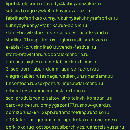
lipetsktelecom.ru
tovudyi4kuhnyanazakaz.ru
seksuzb.ru
guzywia4kuhnyanazakaz.ru
fabrikaofabrikaokuhny.ru
kuhnyaekuhnyaafabrika.ru
kuhnyaykuhnyayfabrika.ru
e-abis1c.ru
store-brawl-stars.ru
kts-services.ru
dark-sand.ru
sindika-01.ru
sp-life.ru
x-legion.ru
sib-archives.ru
e-abis-1-c.ru
sindika01.ru
venda-festival.ru
store-brawlstars.ru
dooraleksandria.ru
antenna-highly.ru
mine-lab-msk.ru
1-mus.ru
3-sex-porn.ru
ban-damn.ru
purse-factory.ru
viagra-tablet.ru
fasbags.ru
adler-jun.ru
bandamn.ru
fincontech.ru
3sexporn.ru
1mus.ru
darksand.ru
rebus-toys.ru
minelab-msk.ru
rtdco.ru
seo-prodvizhenie-sajtov-stroitelnyh-kompanij.ru
card-voice.ru
rulonnyygazon177.ru
snow-guard.ru
domizbrusa-9x12spb.ru
demaholding.ru
aalse.ru
a380club.ru
argentinamia.ru
perkoka.ru
movie-one.ru
perk-oka.ru
g-octopus.ru
sibarchives.ru
andreislyusar.ru