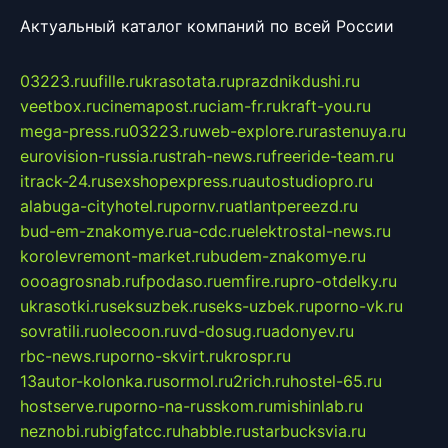
Актуальный каталог компаний по всей России
03223.ru
ufille.ru
krasotata.ru
prazdnikdushi.ru
veetbox.ru
cinemapost.ru
ciam-fr.ru
kraft-you.ru
mega-press.ru
03223.ru
web-explore.ru
rastenuya.ru
eurovision-russia.ru
strah-news.ru
freeride-team.ru
itrack-24.ru
sexshopexpress.ru
autostudiopro.ru
alabuga-cityhotel.ru
pornv.ru
atlantpereezd.ru
bud-em-znakomye.ru
a-cdc.ru
elektrostal-news.ru
korolevremont-market.ru
budem-znakomye.ru
oooagrosnab.ru
fpodaso.ru
emfire.ru
pro-otdelky.ru
ukrasotki.ru
seksuzbek.ru
seks-uzbek.ru
porno-vk.ru
sovratili.ru
olecoon.ru
vd-dosug.ru
adonyev.ru
rbc-news.ru
porno-skvirt.ru
krospr.ru
13autor-kolonka.ru
sormol.ru
2rich.ru
hostel-65.ru
hostserve.ru
porno-na-russkom.ru
mishinlab.ru
neznobi.ru
bigfatcc.ru
habble.ru
starbucksvia.ru