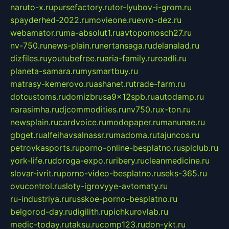
naruto-x.ru
pursefactory.ru
tor-lyubov-i-grom.ru
spayderhed-2022.ru
movieone.ru
evro-dez.ru
webamator.ru
ma-absolut1.ru
avtopomosch27.ru
nv-750.ru
news-plain.ru
nertansaga.ru
delanalad.ru
dizfiles.ru
youtubefree.ru
aria-family.ru
roadli.ru
planeta-samara.ru
mysmartbuy.ru
matrasy-kemerovo.ru
ashanet.ru
trade-farm.ru
dotcustoms.ru
domizbrusa9x12spb.ru
autodamp.ru
narasimha.ru
djcommodities.ru
nv750.ru
x-ton.ru
newsplain.ru
cardvoice.ru
modopaper.ru
manunae.ru
gbget.ru
alfeihavsalnassr.ru
madoma.ru
tajuncos.ru
petrovkasports.ru
porno-online-besplatno.ru
splclub.ru
york-life.ru
doroga-expo.ru
ribery.ru
cleanmedicine.ru
slovar-ivrit.ru
porno-video-besplatno.ru
seks-365.ru
ovucontrol.ru
sloty-igrovyye-avtomaty.ru
ru-industriya.ru
russkoe-porno-besplatno.ru
belgorod-day.ru
digilith.ru
pichkurovlab.ru
medic-today.ru
taksu.ru
comp123.ru
don-ykt.ru