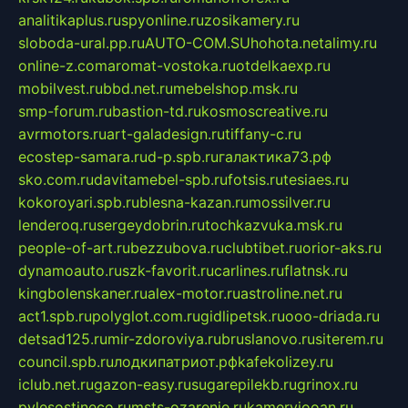
analitikaplus.ru
spyonline.ru
zosikamery.ru
sloboda-ural.pp.ru
AUTO-COM.SU
hohota.net
alimy.ru
online-z.com
aromat-vostoka.ru
otdelkaexp.ru
mobilvest.ru
bbd.net.ru
mebelshop.msk.ru
smp-forum.ru
bastion-td.ru
kosmoscreative.ru
avrmotors.ru
art-galadesign.ru
tiffany-c.ru
ecostep-samara.ru
d-p.spb.ru
галактика73.рф
sko.com.ru
davitamebel-spb.ru
fotsis.ru
tesiaes.ru
kokoroyari.spb.ru
blesna-kazan.ru
mossilver.ru
lenderoq.ru
sergeydobrin.ru
tochkazvuka.msk.ru
people-of-art.ru
bezzubova.ru
clubtibet.ru
orior-aks.ru
dynamoauto.ru
szk-favorit.ru
carlines.ru
flatnsk.ru
kingbolenskaner.ru
alex-motor.ru
astroline.net.ru
act1.spb.ru
polyglot.com.ru
gidlipetsk.ru
ooo-driada.ru
detsad125.ru
mir-zdoroviya.ru
bruslanovo.ru
siterem.ru
council.spb.ru
лодкипатриот.рф
kafekolizey.ru
iclub.net.ru
gazon-easy.ru
sugarepilekb.ru
grinox.ru
pylesostineco.ru
msts-ozarenie.ru
kameryjooan.ru