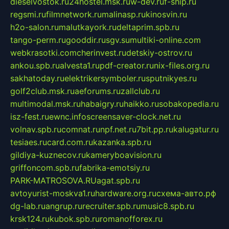
dieselvostok.ru
24hostel.msk.ru
w-dev.ru
f-ship.ru
regsmi.ru
filmnetwork.ru
malinasp.ru
kinosvin.ru
h2o-salon.ru
malutkayork.ru
deltaprim.spb.ru
tango-perm.ru
gooddir.ru
sgv.su
multiki-online.com
webkrasotki.com
cherinvest.ru
detskiy-ostrov.ru
ankou.spb.ru
alvesta1.ru
pdf-creator.ru
nix-files.org.ru
sakhatoday.ru
elektrikersymboler.ru
sputnikyes.ru
golf2club.msk.ru
aeforums.ru
zallclub.ru
multimodal.msk.ru
habaigry.ru
haikko.ru
sobakopedia.ru
isz-fest.ru
ewnc.info
screensaver-clock.net.ru
volnav.spb.ru
comnat.ru
npf.net.ru
7bit.pp.ru
kalugatur.ru
tesiaes.ru
card.com.ru
kazanka.spb.ru
gildiya-kuznecov.ru
kameryboavision.ru
griffoncom.spb.ru
fabrika-emotsiy.ru
PARK-MATROSOVA.RU
agat.spb.ru
avtoyurist-moskva1.ru
hardware.org.ru
схема-авто.рф
dg-lab.ru
angrup.ru
recruiter.spb.ru
music8.spb.ru
krsk124.ru
kubok.spb.ru
romanofforex.ru