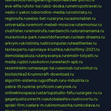
eva-elfie.ru
foto-tur.ru
biz-doska.ru
metropoltravel.ru
veslo-i-yakor.ru
borodino-media.ru
rostotsky.ru
regionufa.ru
weiss-bet.ru
zaryna.ru
casinotablet.ru
universalia.ru
remont-mebeli-moscow.ru
termomur.ru
clubfisher.ru
remstirufa.ru
erdamchi.ru
doramamama.ru
muraviovka-park.ru
worldofwoman.ru
clean-dreams.ru
arkrym.ru
kristinita.ru
dircomputer.ru
healthenter.ru
textexperts.ru
pivnaya-kruzhka.ru
kinofilmy-2021.ru
demolalapaluza.ru
tanyavanya.ru
remstir-tolyatti.ru
msdip.ru
jdol.ru
sokolovr.ru
newtech-spb.ru
rezemkleim.ru
massage-tai.ru
seonub.ru
zvonitut.ru
biolisichka24.ru
mncraft-download.ru
algoritm-sistema.ru
godflesh.ru
ru-industria.ru
zebra-tlt.ru
okna-proficom.ru
erynok.ru
onlinekinospace.ru
startupstudio-fefu.ru
zarges-ru.ru
gegenjustizunrecht.ru
autobalashov.ru
utrovortu.ru
spiski-firm.ru
elara-m.ru
kinomusorka.ru
mkcslava.ru