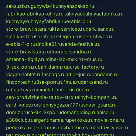
seksuzb.ru
guzywia4kuhnyanazakaz.ru
fabrikaofabrikaokuhny.ru
kuhnyaekuhnyaafabrika.ru
kuhnyaykuhnyayfabrika.ru
e-abis1c.ru
store-brawl-stars.ru
kts-services.ru
dark-sand.ru
sindika-01.ru
sp-life.ru
x-legion.ru
sib-archives.ru
e-abis-1-c.ru
sindika01.ru
venda-festival.ru
store-brawlstars.ru
dooraleksandria.ru
antenna-highly.ru
mine-lab-msk.ru
1-mus.ru
3-sex-porn.ru
ban-damn.ru
purse-factory.ru
viagra-tablet.ru
fasbags.ru
adler-jun.ru
bandamn.ru
fincontech.ru
3sexporn.ru
1mus.ru
darksand.ru
rebus-toys.ru
minelab-msk.ru
rtdco.ru
seo-prodvizhenie-sajtov-stroitelnyh-kompanij.ru
card-voice.ru
rulonnyygazon177.ru
snow-guard.ru
domizbrusa-9x12spb.ru
demaholding.ru
aalse.ru
a380club.ru
argentinamia.ru
perkoka.ru
movie-one.ru
perk-oka.ru
g-octopus.ru
sibarchives.ru
andreislyusar.ru
naruto-x.ru
pursefactory.ru
tor-lyubov-i-grom.ru