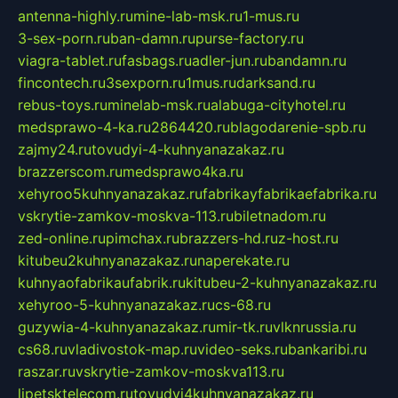
antenna-highly.ru
mine-lab-msk.ru
1-mus.ru
3-sex-porn.ru
ban-damn.ru
purse-factory.ru
viagra-tablet.ru
fasbags.ru
adler-jun.ru
bandamn.ru
fincontech.ru
3sexporn.ru
1mus.ru
darksand.ru
rebus-toys.ru
minelab-msk.ru
alabuga-cityhotel.ru
medsprawo-4-ka.ru
2864420.ru
blagodarenie-spb.ru
zajmy24.ru
tovudyi-4-kuhnyanazakaz.ru
brazzerscom.ru
medsprawo4ka.ru
xehyroo5kuhnyanazakaz.ru
fabrikayfabrikaefabrika.ru
vskrytie-zamkov-moskva-113.ru
biletnadom.ru
zed-online.ru
pimchax.ru
brazzers-hd.ru
z-host.ru
kitubeu2kuhnyanazakaz.ru
naperekate.ru
kuhnyaofabrikaufabrik.ru
kitubeu-2-kuhnyanazakaz.ru
xehyroo-5-kuhnyanazakaz.ru
cs-68.ru
guzywia-4-kuhnyanazakaz.ru
mir-tk.ru
vlknrussia.ru
cs68.ru
vladivostok-map.ru
video-seks.ru
bankaribi.ru
raszar.ru
vskrytie-zamkov-moskva113.ru
lipetsktelecom.ru
tovudyi4kuhnyanazakaz.ru