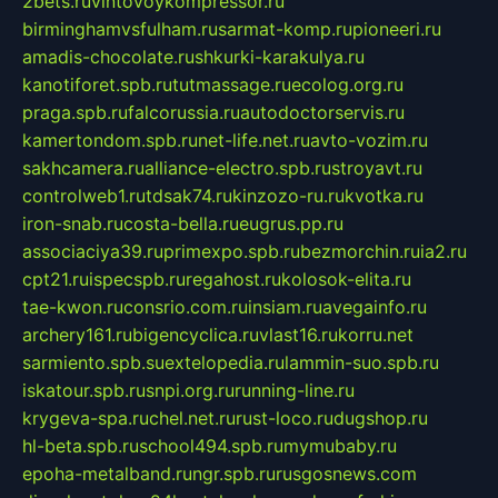
2bets.ru
vintovoykompressor.ru
birminghamvsfulham.ru
sarmat-komp.ru
pioneeri.ru
amadis-chocolate.ru
shkurki-karakulya.ru
kanotiforet.spb.ru
tutmassage.ru
ecolog.org.ru
praga.spb.ru
falcorussia.ru
autodoctorservis.ru
kamertondom.spb.ru
net-life.net.ru
avto-vozim.ru
sakhcamera.ru
alliance-electro.spb.ru
stroyavt.ru
controlweb1.ru
tdsak74.ru
kinzozo-ru.ru
kvotka.ru
iron-snab.ru
costa-bella.ru
eugrus.pp.ru
associaciya39.ru
primexpo.spb.ru
bezmorchin.ru
ia2.ru
cpt21.ru
ispecspb.ru
regahost.ru
kolosok-elita.ru
tae-kwon.ru
consrio.com.ru
insiam.ru
avegainfo.ru
archery161.ru
bigencyclica.ru
vlast16.ru
korru.net
sarmiento.spb.su
extelopedia.ru
lammin-suo.spb.ru
iskatour.spb.ru
snpi.org.ru
running-line.ru
krygeva-spa.ru
chel.net.ru
rust-loco.ru
dugshop.ru
hl-beta.spb.ru
school494.spb.ru
mymubaby.ru
epoha-metalband.ru
ngr.spb.ru
rusgosnews.com