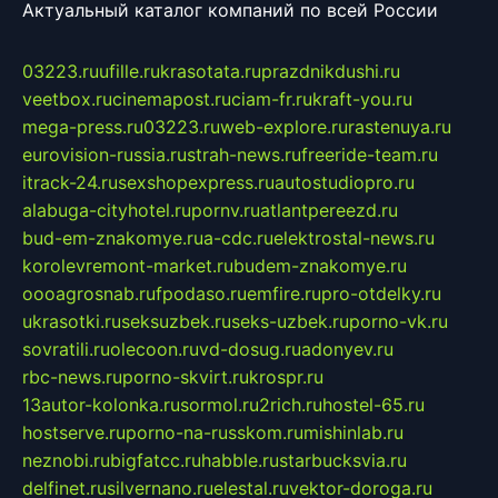
Актуальный каталог компаний по всей России
03223.ru
ufille.ru
krasotata.ru
prazdnikdushi.ru
veetbox.ru
cinemapost.ru
ciam-fr.ru
kraft-you.ru
mega-press.ru
03223.ru
web-explore.ru
rastenuya.ru
eurovision-russia.ru
strah-news.ru
freeride-team.ru
itrack-24.ru
sexshopexpress.ru
autostudiopro.ru
alabuga-cityhotel.ru
pornv.ru
atlantpereezd.ru
bud-em-znakomye.ru
a-cdc.ru
elektrostal-news.ru
korolevremont-market.ru
budem-znakomye.ru
oooagrosnab.ru
fpodaso.ru
emfire.ru
pro-otdelky.ru
ukrasotki.ru
seksuzbek.ru
seks-uzbek.ru
porno-vk.ru
sovratili.ru
olecoon.ru
vd-dosug.ru
adonyev.ru
rbc-news.ru
porno-skvirt.ru
krospr.ru
13autor-kolonka.ru
sormol.ru
2rich.ru
hostel-65.ru
hostserve.ru
porno-na-russkom.ru
mishinlab.ru
neznobi.ru
bigfatcc.ru
habble.ru
starbucksvia.ru
delfinet.ru
silvernano.ru
elestal.ru
vektor-doroga.ru