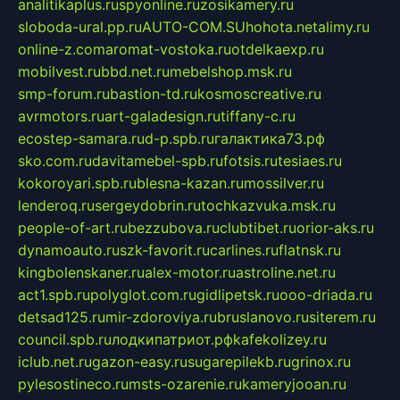
analitikaplus.ru
spyonline.ru
zosikamery.ru
sloboda-ural.pp.ru
AUTO-COM.SU
hohota.net
alimy.ru
online-z.com
aromat-vostoka.ru
otdelkaexp.ru
mobilvest.ru
bbd.net.ru
mebelshop.msk.ru
smp-forum.ru
bastion-td.ru
kosmoscreative.ru
avrmotors.ru
art-galadesign.ru
tiffany-c.ru
ecostep-samara.ru
d-p.spb.ru
галактика73.рф
sko.com.ru
davitamebel-spb.ru
fotsis.ru
tesiaes.ru
kokoroyari.spb.ru
blesna-kazan.ru
mossilver.ru
lenderoq.ru
sergeydobrin.ru
tochkazvuka.msk.ru
people-of-art.ru
bezzubova.ru
clubtibet.ru
orior-aks.ru
dynamoauto.ru
szk-favorit.ru
carlines.ru
flatnsk.ru
kingbolenskaner.ru
alex-motor.ru
astroline.net.ru
act1.spb.ru
polyglot.com.ru
gidlipetsk.ru
ooo-driada.ru
detsad125.ru
mir-zdoroviya.ru
bruslanovo.ru
siterem.ru
council.spb.ru
лодкипатриот.рф
kafekolizey.ru
iclub.net.ru
gazon-easy.ru
sugarepilekb.ru
grinox.ru
pylesostineco.ru
msts-ozarenie.ru
kameryjooan.ru