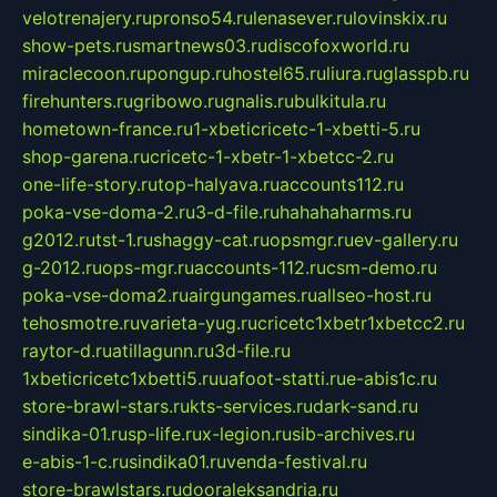
velotrenajery.ru
pronso54.ru
lenasever.ru
lovinskix.ru
show-pets.ru
smartnews03.ru
discofoxworld.ru
miraclecoon.ru
pongup.ru
hostel65.ru
liura.ru
glasspb.ru
firehunters.ru
gribowo.ru
gnalis.ru
bulkitula.ru
hometown-france.ru
1-xbeticricetc-1-xbetti-5.ru
shop-garena.ru
cricetc-1-xbetr-1-xbetcc-2.ru
one-life-story.ru
top-halyava.ru
accounts112.ru
poka-vse-doma-2.ru
3-d-file.ru
hahahaharms.ru
g2012.ru
tst-1.ru
shaggy-cat.ru
opsmgr.ru
ev-gallery.ru
g-2012.ru
ops-mgr.ru
accounts-112.ru
csm-demo.ru
poka-vse-doma2.ru
airgungames.ru
allseo-host.ru
tehosmotre.ru
varieta-yug.ru
cricetc1xbetr1xbetcc2.ru
raytor-d.ru
atillagunn.ru
3d-file.ru
1xbeticricetc1xbetti5.ru
uafoot-statti.ru
e-abis1c.ru
store-brawl-stars.ru
kts-services.ru
dark-sand.ru
sindika-01.ru
sp-life.ru
x-legion.ru
sib-archives.ru
e-abis-1-c.ru
sindika01.ru
venda-festival.ru
store-brawlstars.ru
dooraleksandria.ru