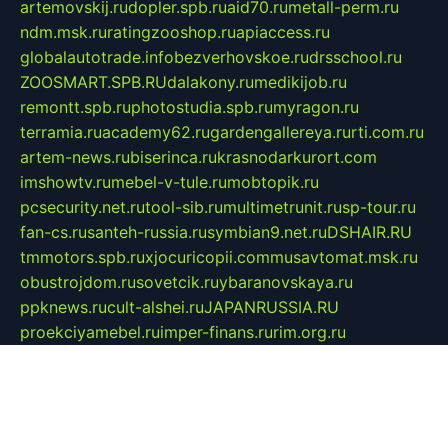
artemovskij.ru
dopler.spb.ru
aid70.ru
metall-perm.ru
ndm.msk.ru
ratingzooshop.ru
apiaccess.ru
globalautotrade.info
bezverhovskoe.ru
drsschool.ru
ZOOSMART.SPB.RU
dalakony.ru
medikijob.ru
remontt.spb.ru
photostudia.spb.ru
myragon.ru
terramia.ru
academy62.ru
gardengallereya.ru
rti.com.ru
artem-news.ru
biserinca.ru
krasnodarkurort.com
imshowtv.ru
mebel-v-tule.ru
mobtopik.ru
pcsecurity.net.ru
tool-sib.ru
multimetrunit.ru
sp-tour.ru
fan-cs.ru
santeh-russia.ru
symbian9.net.ru
DSHAIR.RU
tmmotors.spb.ru
xjocuricopii.com
musavtomat.msk.ru
obustrojdom.ru
sovetcik.ru
ybaranovskaya.ru
ppknews.ru
cult-alshei.ru
JAPANRUSSIA.RU
proekciyamebel.ru
imper-finans.ru
rim.org.ru
glamourai.ru
brassminus.ru
zabor-pro.ru
ftn.pp.ru
dorogoe58.ru
laimengpacker.ru
kuzova-zapchasti.ru
sageerp.ru
taxodrom.ru
dsrazvitie.ru
hardcity.net.ru
ratinghomegames.ru
topservice25.ru
gubernyan.ru