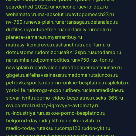
spayderhed-2022.ru
movieone.ru
evro-dez.ru
webamator.ru
ma-absolut1.ru
avtopomosch27.ru
nv-750.ru
news-plain.ru
nertansaga.ru
delanalad.ru
dizfiles.ru
youtubefree.ru
aria-family.ru
roadli.ru
planeta-samara.ru
mysmartbuy.ru
matrasy-kemerovo.ru
ashanet.ru
trade-farm.ru
dotcustoms.ru
domizbrusa9x12spb.ru
autodamp.ru
narasimha.ru
djcommodities.ru
nv750.ru
x-ton.ru
newsplain.ru
cardvoice.ru
modopaper.ru
manunae.ru
gbget.ru
alfeihavsalnassr.ru
madoma.ru
tajuncos.ru
petrovkasports.ru
porno-online-besplatno.ru
splclub.ru
york-life.ru
doroga-expo.ru
ribery.ru
cleanmedicine.ru
slovar-ivrit.ru
porno-video-besplatno.ru
seks-365.ru
ovucontrol.ru
sloty-igrovyye-avtomaty.ru
ru-industriya.ru
russkoe-porno-besplatno.ru
belgorod-day.ru
digilith.ru
pichkurovlab.ru
medic-today.ru
taksu.ru
comp123.ru
don-ykt.ru
teensvoice.ru
imgsharing.ru
domashnee-porno.ru