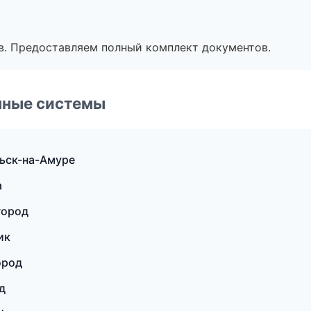
в. Предоставляем полный комплект документов.
чные системы
ьск-на-Амуре
а
город
ик
ород
д