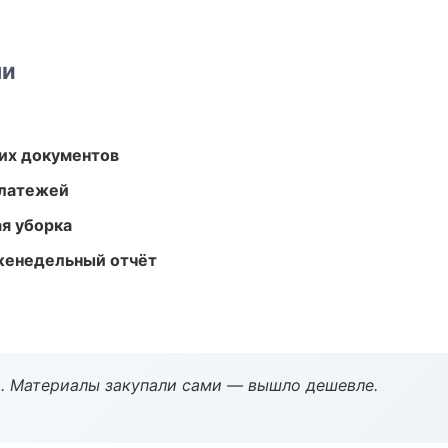
ми
их документов
платежей
ая уборка
женедельный отчёт
. Материалы закупали сами — вышло дешевле.