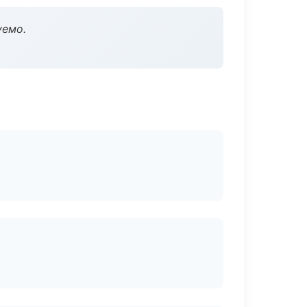
уемо.