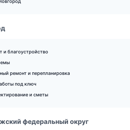
 Новгород
од
т и благоустройство
темы
ный ремонт и перепланировка
аботы под ключ
ектирование и сметы
лжский федеральный округ