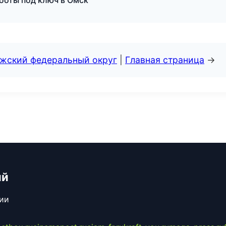
боты под ключ в Омск
лжский федеральный округ
|
Главная страница
→
ий
сии