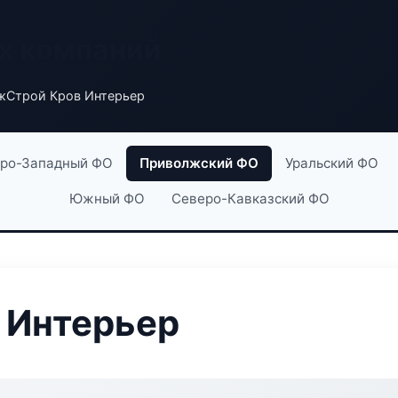
х компаний
жСтрой Кров Интерьер
ро-Западный ФО
Приволжский ФО
Уральский ФО
Южный ФО
Северо-Кавказский ФО
 Интерьер