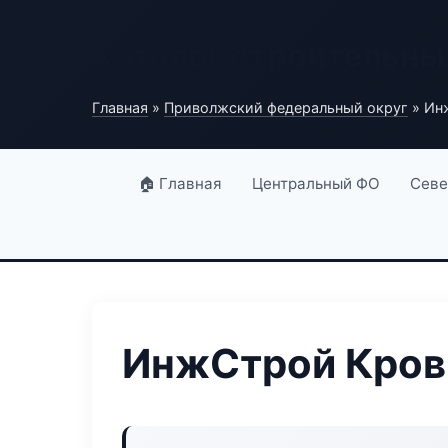
Каталог строительны
Главная
»
Приволжский федеральный округ
» Ин
🏠 Главная
Центральный ФО
Севе
ИнжСтрой Кров