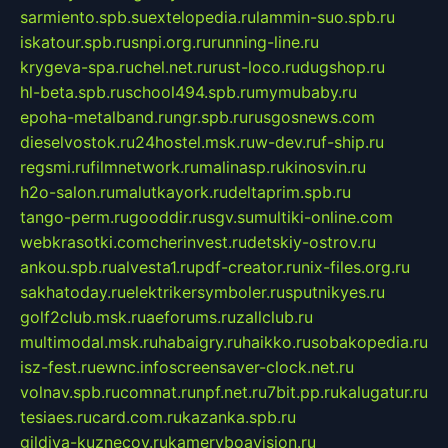
sarmiento.spb.su
extelopedia.ru
lammin-suo.spb.ru
iskatour.spb.ru
snpi.org.ru
running-line.ru
krygeva-spa.ru
chel.net.ru
rust-loco.ru
dugshop.ru
hl-beta.spb.ru
school494.spb.ru
mymubaby.ru
epoha-metalband.ru
ngr.spb.ru
rusgosnews.com
dieselvostok.ru
24hostel.msk.ru
w-dev.ru
f-ship.ru
regsmi.ru
filmnetwork.ru
malinasp.ru
kinosvin.ru
h2o-salon.ru
malutkayork.ru
deltaprim.spb.ru
tango-perm.ru
gooddir.ru
sgv.su
multiki-online.com
webkrasotki.com
cherinvest.ru
detskiy-ostrov.ru
ankou.spb.ru
alvesta1.ru
pdf-creator.ru
nix-files.org.ru
sakhatoday.ru
elektrikersymboler.ru
sputnikyes.ru
golf2club.msk.ru
aeforums.ru
zallclub.ru
multimodal.msk.ru
habaigry.ru
haikko.ru
sobakopedia.ru
isz-fest.ru
ewnc.info
screensaver-clock.net.ru
volnav.spb.ru
comnat.ru
npf.net.ru
7bit.pp.ru
kalugatur.ru
tesiaes.ru
card.com.ru
kazanka.spb.ru
gildiya-kuznecov.ru
kameryboavision.ru