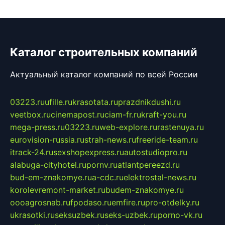
Каталог строительных компаний
Актуальный каталог компаний по всей России
03223.ru
ufille.ru
krasotata.ru
prazdnikdushi.ru
veetbox.ru
cinemapost.ru
ciam-fr.ru
kraft-you.ru
mega-press.ru
03223.ru
web-explore.ru
rastenuya.ru
eurovision-russia.ru
strah-news.ru
freeride-team.ru
itrack-24.ru
sexshopexpress.ru
autostudiopro.ru
alabuga-cityhotel.ru
pornv.ru
atlantpereezd.ru
bud-em-znakomye.ru
a-cdc.ru
elektrostal-news.ru
korolevremont-market.ru
budem-znakomye.ru
oooagrosnab.ru
fpodaso.ru
emfire.ru
pro-otdelky.ru
ukrasotki.ru
seksuzbek.ru
seks-uzbek.ru
porno-vk.ru