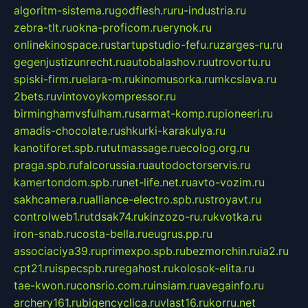
algoritm-sistema.ru
godflesh.ru
ru-industria.ru
zebra-tlt.ru
okna-proficom.ru
erynok.ru
onlinekinospace.ru
startupstudio-fefu.ru
zarges-ru.ru
gegenjustizunrecht.ru
autobalashov.ru
utrovortu.ru
spiski-firm.ru
elara-m.ru
kinomusorka.ru
mkcslava.ru
2bets.ru
vintovoykompressor.ru
birminghamvsfulham.ru
sarmat-komp.ru
pioneeri.ru
amadis-chocolate.ru
shkurki-karakulya.ru
kanotiforet.spb.ru
tutmassage.ru
ecolog.org.ru
praga.spb.ru
falcorussia.ru
autodoctorservis.ru
kamertondom.spb.ru
net-life.net.ru
avto-vozim.ru
sakhcamera.ru
alliance-electro.spb.ru
stroyavt.ru
controlweb1.ru
tdsak74.ru
kinzozo-ru.ru
kvotka.ru
iron-snab.ru
costa-bella.ru
eugrus.pp.ru
associaciya39.ru
primexpo.spb.ru
bezmorchin.ru
ia2.ru
cpt21.ru
ispecspb.ru
regahost.ru
kolosok-elita.ru
tae-kwon.ru
consrio.com.ru
insiam.ru
avegainfo.ru
archery161.ru
bigencyclica.ru
vlast16.ru
korru.net