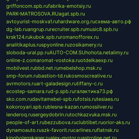
griffoncom.spb.ru
fabrika-emotsiy.ru
PARK-MATROSOVA.RU
agat.spb.ru
avtoyurist-moskva1.ru
hardware.org.ru
схема-авто.рф
dg-lab.ru
angrup.ru
recruiter.spb.ru
music8.spb.ru
krsk124.ru
kubok.spb.ru
romanofforex.ru
analitikaplus.ru
spyonline.ru
zosikamery.ru
sloboda-ural.pp.ru
AUTO-COM.SU
hohota.net
alimy.ru
online-z.com
aromat-vostoka.ru
otdelkaexp.ru
mobilvest.ru
bbd.net.ru
mebelshop.msk.ru
smp-forum.ru
bastion-td.ru
kosmoscreative.ru
avrmotors.ru
art-galadesign.ru
tiffany-c.ru
ecostep-samara.ru
d-p.spb.ru
галактика73.рф
sko.com.ru
davitamebel-spb.ru
fotsis.ru
tesiaes.ru
kokoroyari.spb.ru
blesna-kazan.ru
mossilver.ru
lenderoq.ru
sergeydobrin.ru
tochkazvuka.msk.ru
people-of-art.ru
bezzubova.ru
clubtibet.ru
orior-aks.ru
dynamoauto.ru
szk-favorit.ru
carlines.ru
flatnsk.ru
kingbolenskaner.ru
alex-motor.ru
astroline.net.ru