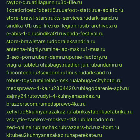
raytor-d.ru
atillagunn.ru
3d-file.ru
1xbeticricetc1xbetti5.ru
uafoot-statti.ru
e-abis1c.ru
store-brawl-stars.ru
kts-services.ru
dark-sand.ru
sindika-01.ru
sp-life.ru
x-legion.ru
sib-archives.ru
e-abis-1-c.ru
sindika01.ru
venda-festival.ru
store-brawlstars.ru
dooraleksandria.ru
antenna-highly.ru
mine-lab-msk.ru
1-mus.ru
3-sex-porn.ru
ban-damn.ru
purse-factory.ru
viagra-tablet.ru
fasbags.ru
adler-jun.ru
bandamn.ru
fincontech.ru
3sexporn.ru
1mus.ru
darksand.ru
rebus-toys.ru
minelab-msk.ru
alabuga-cityhotel.ru
medsprawo-4-ka.ru
2864420.ru
blagodarenie-spb.ru
zajmy24.ru
tovudyi-4-kuhnyanazakaz.ru
brazzerscom.ru
medsprawo4ka.ru
xehyroo5kuhnyanazakaz.ru
fabrikayfabrikaefabrika.ru
vskrytie-zamkov-moskva-113.ru
biletnadom.ru
zed-online.ru
pimchax.ru
brazzers-hd.ru
z-host.ru
kitubeu2kuhnyanazakaz.ru
naperekate.ru