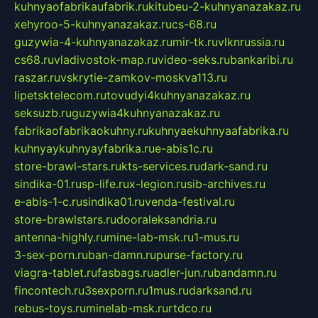
kuhnyaofabrikaufabrik.ru
kitubeu-2-kuhnyanazakaz.ru
xehyroo-5-kuhnyanazakaz.ru
cs-68.ru
guzywia-4-kuhnyanazakaz.ru
mir-tk.ru
vlknrussia.ru
cs68.ru
vladivostok-map.ru
video-seks.ru
bankaribi.ru
raszar.ru
vskrytie-zamkov-moskva113.ru
lipetsktelecom.ru
tovudyi4kuhnyanazakaz.ru
seksuzb.ru
guzywia4kuhnyanazakaz.ru
fabrikaofabrikaokuhny.ru
kuhnyaekuhnyaafabrika.ru
kuhnyaykuhnyayfabrika.ru
e-abis1c.ru
store-brawl-stars.ru
kts-services.ru
dark-sand.ru
sindika-01.ru
sp-life.ru
x-legion.ru
sib-archives.ru
e-abis-1-c.ru
sindika01.ru
venda-festival.ru
store-brawlstars.ru
dooraleksandria.ru
antenna-highly.ru
mine-lab-msk.ru
1-mus.ru
3-sex-porn.ru
ban-damn.ru
purse-factory.ru
viagra-tablet.ru
fasbags.ru
adler-jun.ru
bandamn.ru
fincontech.ru
3sexporn.ru
1mus.ru
darksand.ru
rebus-toys.ru
minelab-msk.ru
rtdco.ru