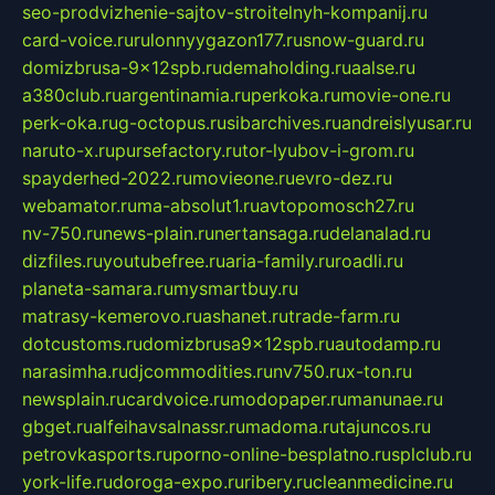
seo-prodvizhenie-sajtov-stroitelnyh-kompanij.ru
card-voice.ru
rulonnyygazon177.ru
snow-guard.ru
domizbrusa-9x12spb.ru
demaholding.ru
aalse.ru
a380club.ru
argentinamia.ru
perkoka.ru
movie-one.ru
perk-oka.ru
g-octopus.ru
sibarchives.ru
andreislyusar.ru
naruto-x.ru
pursefactory.ru
tor-lyubov-i-grom.ru
spayderhed-2022.ru
movieone.ru
evro-dez.ru
webamator.ru
ma-absolut1.ru
avtopomosch27.ru
nv-750.ru
news-plain.ru
nertansaga.ru
delanalad.ru
dizfiles.ru
youtubefree.ru
aria-family.ru
roadli.ru
planeta-samara.ru
mysmartbuy.ru
matrasy-kemerovo.ru
ashanet.ru
trade-farm.ru
dotcustoms.ru
domizbrusa9x12spb.ru
autodamp.ru
narasimha.ru
djcommodities.ru
nv750.ru
x-ton.ru
newsplain.ru
cardvoice.ru
modopaper.ru
manunae.ru
gbget.ru
alfeihavsalnassr.ru
madoma.ru
tajuncos.ru
petrovkasports.ru
porno-online-besplatno.ru
splclub.ru
york-life.ru
doroga-expo.ru
ribery.ru
cleanmedicine.ru