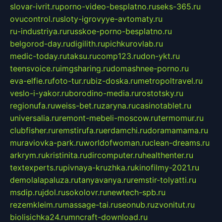
slovar-ivrit.ru
porno-video-besplatno.ru
seks-365.ru
ovucontrol.ru
sloty-igrovyye-avtomaty.ru
ru-industriya.ru
russkoe-porno-besplatno.ru
belgorod-day.ru
digilith.ru
pichkurovlab.ru
medic-today.ru
taksu.ru
comp123.ru
don-ykt.ru
teensvoice.ru
imgsharing.ru
domashnee-porno.ru
eva-elfie.ru
foto-tur.ru
biz-doska.ru
metropoltravel.ru
veslo-i-yakor.ru
borodino-media.ru
rostotsky.ru
regionufa.ru
weiss-bet.ru
zaryna.ru
casinotablet.ru
universalia.ru
remont-mebeli-moscow.ru
termomur.ru
clubfisher.ru
remstirufa.ru
erdamchi.ru
doramamama.ru
muraviovka-park.ru
worldofwoman.ru
clean-dreams.ru
arkrym.ru
kristinita.ru
dircomputer.ru
healthenter.ru
textexperts.ru
pivnaya-kruzhka.ru
kinofilmy-2021.ru
demolalapaluza.ru
tanyavanya.ru
remstir-tolyatti.ru
msdip.ru
jdol.ru
sokolovr.ru
newtech-spb.ru
rezemkleim.ru
massage-tai.ru
seonub.ru
zvonitut.ru
biolisichka24.ru
mncraft-download.ru