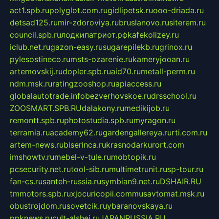
act1.spb.ru
polyglot.com.ru
gidlipetsk.ru
ooo-driada.ru
detsad125.ru
mir-zdoroviya.ru
bruslanovo.ru
siterem.ru
council.spb.ru
лодкипатриот.рф
kafekolizey.ru
iclub.net.ru
gazon-easy.ru
sugarepilekb.ru
grinox.ru
pylesostineco.ru
msts-ozarenie.ru
kameryjooan.ru
artemovskij.ru
dopler.spb.ru
aid70.ru
metall-perm.ru
ndm.msk.ru
ratingzooshop.ru
apiaccess.ru
globalautotrade.info
bezverhovskoe.ru
drsschool.ru
ZOOSMART.SPB.RU
dalakony.ru
medikijob.ru
remontt.spb.ru
photostudia.spb.ru
myragon.ru
terramia.ru
academy62.ru
gardengallereya.ru
rti.com.ru
artem-news.ru
biserinca.ru
krasnodarkurort.com
imshowtv.ru
mebel-v-tule.ru
mobtopik.ru
pcsecurity.net.ru
tool-sib.ru
multimetrunit.ru
sp-tour.ru
fan-cs.ru
santeh-russia.ru
symbian9.net.ru
DSHAIR.RU
tmmotors.spb.ru
xjocuricopii.com
musavtomat.msk.ru
obustrojdom.ru
sovetcik.ru
ybaranovskaya.ru
ppknews.ru
cult-alshei.ru
JAPANRUSSIA.RU