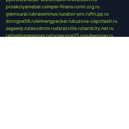
proekciyamebel.ru
imper-finans.ru
rim.org.ru
glamourai.ru
brassminus.ru
zabor-pro.ru
ftn.pp.ru
dorogoe58.ru
laimengpacker.ru
kuzova-zapchasti.ru
sageerp.ru
taxodrom.ru
dsrazvitie.ru
hardcity.net.ru
ratinghomegames.ru
topservice25.ru
gubernyan.ru
gtglasslined.ru
ii4.ru
tssport.spb.ru
andorra24.com
blackwallstreet.ru
oboimos.ru
optim-doors.com.ru
ikuch.ru
nycr.org.ru
npa21.ru
vremya-ch.spb.ru
desert000.ru
ivtorgi.ru
ifiori.ru
catalog-statei.ru
dcv.org.ru
spetsmaster174.ru
ipkameryhiseeu.ru
dum26.ru
ruspol.spb.ru
fr-opendp.ru
kam-solnyshko.ru
cheyenne-arapaho.ru
sevzapmetal.spb.ru
ted-lapidus.spb.ru
parasite-eliminator.ru
sigma-complete.ru
modernworld.ru
dama-moda.ru
eholot-group.ru
sk-nvkz.ru
DRONGOLD.RU
democratia2.ru
i-farmer.ru
mass-sport.org
jablonex.spb.ru
bookmess.ru
linkword.ru