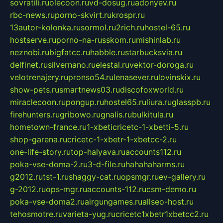
sovratili.ru
olecoon.ru
vd-dosug.ru
adonyev.ru
rbc-news.ru
porno-skvirt.ru
krospr.ru
13autor-kolonka.ru
sormol.ru
2rich.ru
hostel-65.ru
hostserve.ru
porno-na-russkom.ru
mishinlab.ru
neznobi.ru
bigfatcc.ru
habble.ru
starbucksvia.ru
delfinet.ru
silvernano.ru
elestal.ru
vektor-doroga.ru
velotrenajery.ru
pronso54.ru
lenasever.ru
lovinskix.ru
show-pets.ru
smartnews03.ru
discofoxworld.ru
miraclecoon.ru
pongup.ru
hostel65.ru
liura.ru
glasspb.ru
firehunters.ru
gribowo.ru
gnalis.ru
bulkitula.ru
hometown-france.ru
1-xbeticricetc-1-xbetti-5.ru
shop-garena.ru
cricetc-1-xbetr-1-xbetcc-2.ru
one-life-story.ru
top-halyava.ru
accounts112.ru
poka-vse-doma-2.ru
3-d-file.ru
hahahaharms.ru
g2012.ru
tst-1.ru
shaggy-cat.ru
opsmgr.ru
ev-gallery.ru
g-2012.ru
ops-mgr.ru
accounts-112.ru
csm-demo.ru
poka-vse-doma2.ru
airgungames.ru
allseo-host.ru
tehosmotre.ru
varieta-yug.ru
cricetc1xbetr1xbetcc2.ru