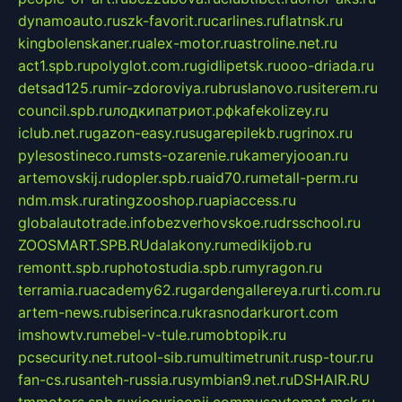
dynamoauto.ru
szk-favorit.ru
carlines.ru
flatnsk.ru
kingbolenskaner.ru
alex-motor.ru
astroline.net.ru
act1.spb.ru
polyglot.com.ru
gidlipetsk.ru
ooo-driada.ru
detsad125.ru
mir-zdoroviya.ru
bruslanovo.ru
siterem.ru
council.spb.ru
лодкипатриот.рф
kafekolizey.ru
iclub.net.ru
gazon-easy.ru
sugarepilekb.ru
grinox.ru
pylesostineco.ru
msts-ozarenie.ru
kameryjooan.ru
artemovskij.ru
dopler.spb.ru
aid70.ru
metall-perm.ru
ndm.msk.ru
ratingzooshop.ru
apiaccess.ru
globalautotrade.info
bezverhovskoe.ru
drsschool.ru
ZOOSMART.SPB.RU
dalakony.ru
medikijob.ru
remontt.spb.ru
photostudia.spb.ru
myragon.ru
terramia.ru
academy62.ru
gardengallereya.ru
rti.com.ru
artem-news.ru
biserinca.ru
krasnodarkurort.com
imshowtv.ru
mebel-v-tule.ru
mobtopik.ru
pcsecurity.net.ru
tool-sib.ru
multimetrunit.ru
sp-tour.ru
fan-cs.ru
santeh-russia.ru
symbian9.net.ru
DSHAIR.RU