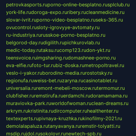
petrovkasports.ru
porno-online-besplatno.ru
splclub.ru
york-life.ru
doroga-expo.ru
ribery.ru
cleanmedicine.ru
slovar-ivrit.ru
porno-video-besplatno.ru
seks-365.ru
ovucontrol.ru
sloty-igrovyye-avtomaty.ru
ru-industriya.ru
russkoe-porno-besplatno.ru
belgorod-day.ru
digilith.ru
pichkurovlab.ru
medic-today.ru
taksu.ru
comp123.ru
don-ykt.ru
teensvoice.ru
imgsharing.ru
domashnee-porno.ru
eva-elfie.ru
foto-tur.ru
biz-doska.ru
metropoltravel.ru
veslo-i-yakor.ru
borodino-media.ru
rostotsky.ru
regionufa.ru
weiss-bet.ru
zaryna.ru
casinotablet.ru
universalia.ru
remont-mebeli-moscow.ru
termomur.ru
clubfisher.ru
remstirufa.ru
erdamchi.ru
doramamama.ru
muraviovka-park.ru
worldofwoman.ru
clean-dreams.ru
arkrym.ru
kristinita.ru
dircomputer.ru
healthenter.ru
textexperts.ru
pivnaya-kruzhka.ru
kinofilmy-2021.ru
demolalapaluza.ru
tanyavanya.ru
remstir-tolyatti.ru
msdip.ru
jdol.ru
sokolovr.ru
newtech-spb.ru