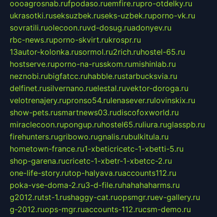
oooagrosnab.ru
fpodaso.ru
emfire.ru
pro-otdelky.ru
ukrasotki.ru
seksuzbek.ru
seks-uzbek.ru
porno-vk.ru
sovratili.ru
olecoon.ru
vd-dosug.ru
adonyev.ru
rbc-news.ru
porno-skvirt.ru
krospr.ru
13autor-kolonka.ru
sormol.ru
2rich.ru
hostel-65.ru
hostserve.ru
porno-na-russkom.ru
mishinlab.ru
neznobi.ru
bigfatcc.ru
habble.ru
starbucksvia.ru
delfinet.ru
silvernano.ru
elestal.ru
vektor-doroga.ru
velotrenajery.ru
pronso54.ru
lenasever.ru
lovinskix.ru
show-pets.ru
smartnews03.ru
discofoxworld.ru
miraclecoon.ru
pongup.ru
hostel65.ru
liura.ru
glasspb.ru
firehunters.ru
gribowo.ru
gnalis.ru
bulkitula.ru
hometown-france.ru
1-xbeticricetc-1-xbetti-5.ru
shop-garena.ru
cricetc-1-xbetr-1-xbetcc-2.ru
one-life-story.ru
top-halyava.ru
accounts112.ru
poka-vse-doma-2.ru
3-d-file.ru
hahahaharms.ru
g2012.ru
tst-1.ru
shaggy-cat.ru
opsmgr.ru
ev-gallery.ru
g-2012.ru
ops-mgr.ru
accounts-112.ru
csm-demo.ru