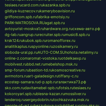
tesiaes.ru
card.com.ru
kazanka.spb.ru
gildiya-kuznecov.ru
kameryboavision.ru
griffoncom.spb.ru
fabrika-emotsiy.ru
PARK-MATROSOVA.RU
agat.spb.ru
avtoyurist-moskva1.ru
hardware.org.ru
схема-авто.рф
dg-lab.ru
angrup.ru
recruiter.spb.ru
music8.spb.ru
krsk124.ru
kubok.spb.ru
romanofforex.ru
analitikaplus.ru
spyonline.ru
zosikamery.ru
sloboda-ural.pp.ru
AUTO-COM.SU
hohota.net
alimy.ru
online-z.com
aromat-vostoka.ru
otdelkaexp.ru
mobilvest.ru
bbd.net.ru
mebelshop.msk.ru
smp-forum.ru
bastion-td.ru
kosmoscreative.ru
avrmotors.ru
art-galadesign.ru
tiffany-c.ru
ecostep-samara.ru
d-p.spb.ru
галактика73.рф
sko.com.ru
davitamebel-spb.ru
fotsis.ru
tesiaes.ru
kokoroyari.spb.ru
blesna-kazan.ru
mossilver.ru
lenderoq.ru
sergeydobrin.ru
tochkazvuka.msk.ru
people-of-art.ru
bezzubova.ru
clubtibet.ru
orior-aks.ru