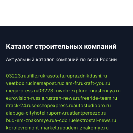
Каталог строительных компаний
Актуальный каталог компаний по всей России
03223.ru
ufille.ru
krasotata.ru
prazdnikdushi.ru
veetbox.ru
cinemapost.ru
ciam-fr.ru
kraft-you.ru
mega-press.ru
03223.ru
web-explore.ru
rastenuya.ru
eurovision-russia.ru
strah-news.ru
freeride-team.ru
itrack-24.ru
sexshopexpress.ru
autostudiopro.ru
alabuga-cityhotel.ru
pornv.ru
atlantpereezd.ru
bud-em-znakomye.ru
a-cdc.ru
elektrostal-news.ru
korolevremont-market.ru
budem-znakomye.ru