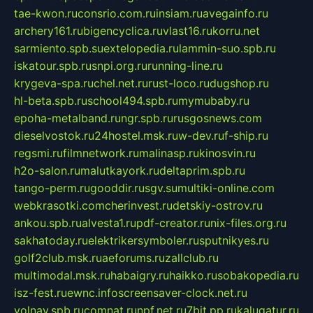
tae-kwon.ru
consrio.com.ru
insiam.ru
avegainfo.ru
archery161.ru
bigencyclica.ru
vlast16.ru
korru.net
sarmiento.spb.su
extelopedia.ru
lammin-suo.spb.ru
iskatour.spb.ru
snpi.org.ru
running-line.ru
krygeva-spa.ru
chel.net.ru
rust-loco.ru
dugshop.ru
hl-beta.spb.ru
school494.spb.ru
mymubaby.ru
epoha-metalband.ru
ngr.spb.ru
rusgosnews.com
dieselvostok.ru
24hostel.msk.ru
w-dev.ru
f-ship.ru
regsmi.ru
filmnetwork.ru
malinasp.ru
kinosvin.ru
h2o-salon.ru
malutkayork.ru
deltaprim.spb.ru
tango-perm.ru
gooddir.ru
sgv.su
multiki-online.com
webkrasotki.com
cherinvest.ru
detskiy-ostrov.ru
ankou.spb.ru
alvesta1.ru
pdf-creator.ru
nix-files.org.ru
sakhatoday.ru
elektrikersymboler.ru
sputnikyes.ru
golf2club.msk.ru
aeforums.ru
zallclub.ru
multimodal.msk.ru
habaigry.ru
haikko.ru
sobakopedia.ru
isz-fest.ru
ewnc.info
screensaver-clock.net.ru
volnav.spb.ru
comnat.ru
npf.net.ru
7bit.pp.ru
kalugatur.ru