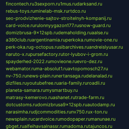
fincontech.ru
3sexporn.ru
1mus.ru
darksand.ru
rebus-toys.ru
minelab-msk.ru
rtdco.ru
seo-prodvizhenie-sajtov-stroitelnyh-kompanij.ru
card-voice.ru
rulonnyygazon177.ru
snow-guard.ru
domizbrusa-9x12spb.ru
demaholding.ru
aalse.ru
a380club.ru
argentinamia.ru
perkoka.ru
movie-one.ru
perk-oka.ru
g-octopus.ru
sibarchives.ru
andreislyusar.ru
naruto-x.ru
pursefactory.ru
tor-lyubov-i-grom.ru
spayderhed-2022.ru
movieone.ru
evro-dez.ru
webamator.ru
ma-absolut1.ru
avtopomosch27.ru
nv-750.ru
news-plain.ru
nertansaga.ru
delanalad.ru
dizfiles.ru
youtubefree.ru
aria-family.ru
roadli.ru
planeta-samara.ru
mysmartbuy.ru
matrasy-kemerovo.ru
ashanet.ru
trade-farm.ru
dotcustoms.ru
domizbrusa9x12spb.ru
autodamp.ru
narasimha.ru
djcommodities.ru
nv750.ru
x-ton.ru
newsplain.ru
cardvoice.ru
modopaper.ru
manunae.ru
gbget.ru
alfeihavsalnassr.ru
madoma.ru
tajuncos.ru