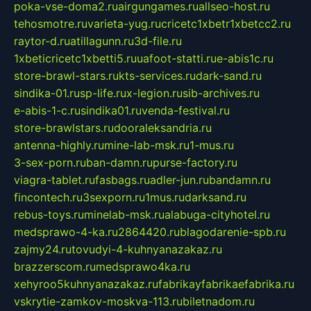
poka-vse-doma2.ru
airgungames.ru
allseo-host.ru
tehosmotre.ru
varieta-yug.ru
cricetc1xbetr1xbetcc2.ru
raytor-d.ru
atillagunn.ru
3d-file.ru
1xbeticricetc1xbetti5.ru
uafoot-statti.ru
e-abis1c.ru
store-brawl-stars.ru
kts-services.ru
dark-sand.ru
sindika-01.ru
sp-life.ru
x-legion.ru
sib-archives.ru
e-abis-1-c.ru
sindika01.ru
venda-festival.ru
store-brawlstars.ru
dooraleksandria.ru
antenna-highly.ru
mine-lab-msk.ru
1-mus.ru
3-sex-porn.ru
ban-damn.ru
purse-factory.ru
viagra-tablet.ru
fasbags.ru
adler-jun.ru
bandamn.ru
fincontech.ru
3sexporn.ru
1mus.ru
darksand.ru
rebus-toys.ru
minelab-msk.ru
alabuga-cityhotel.ru
medsprawo-4-ka.ru
2864420.ru
blagodarenie-spb.ru
zajmy24.ru
tovudyi-4-kuhnyanazakaz.ru
brazzerscom.ru
medsprawo4ka.ru
xehyroo5kuhnyanazakaz.ru
fabrikayfabrikaefabrika.ru
vskrytie-zamkov-moskva-113.ru
biletnadom.ru