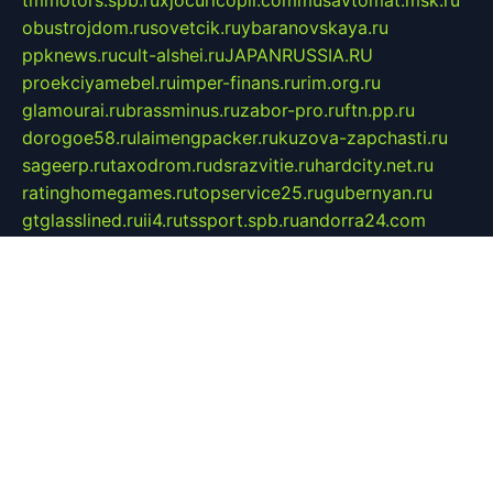
tmmotors.spb.ru
xjocuricopii.com
musavtomat.msk.ru
obustrojdom.ru
sovetcik.ru
ybaranovskaya.ru
ppknews.ru
cult-alshei.ru
JAPANRUSSIA.RU
proekciyamebel.ru
imper-finans.ru
rim.org.ru
glamourai.ru
brassminus.ru
zabor-pro.ru
ftn.pp.ru
dorogoe58.ru
laimengpacker.ru
kuzova-zapchasti.ru
sageerp.ru
taxodrom.ru
dsrazvitie.ru
hardcity.net.ru
ratinghomegames.ru
topservice25.ru
gubernyan.ru
gtglasslined.ru
ii4.ru
tssport.spb.ru
andorra24.com
blackwallstreet.ru
oboimos.ru
optim-doors.com.ru
ikuch.ru
nycr.org.ru
npa21.ru
vremya-ch.spb.ru
desert000.ru
ivtorgi.ru
ifiori.ru
catalog-statei.ru
dcv.org.ru
spetsmaster174.ru
ipkameryhiseeu.ru
dum26.ru
ruspol.spb.ru
fr-opendp.ru
kam-solnyshko.ru
cheyenne-arapaho.ru
sevzapmetal.spb.ru
ted-lapidus.spb.ru
parasite-eliminator.ru
sigma-complete.ru
modernworld.ru
dama-moda.ru
eholot-group.ru
sk-nvkz.ru
DRONGOLD.RU