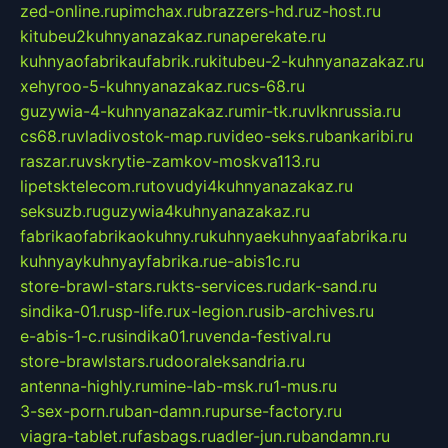
zed-online.ru
pimchax.ru
brazzers-hd.ru
z-host.ru
kitubeu2kuhnyanazakaz.ru
naperekate.ru
kuhnyaofabrikaufabrik.ru
kitubeu-2-kuhnyanazakaz.ru
xehyroo-5-kuhnyanazakaz.ru
cs-68.ru
guzywia-4-kuhnyanazakaz.ru
mir-tk.ru
vlknrussia.ru
cs68.ru
vladivostok-map.ru
video-seks.ru
bankaribi.ru
raszar.ru
vskrytie-zamkov-moskva113.ru
lipetsktelecom.ru
tovudyi4kuhnyanazakaz.ru
seksuzb.ru
guzywia4kuhnyanazakaz.ru
fabrikaofabrikaokuhny.ru
kuhnyaekuhnyaafabrika.ru
kuhnyaykuhnyayfabrika.ru
e-abis1c.ru
store-brawl-stars.ru
kts-services.ru
dark-sand.ru
sindika-01.ru
sp-life.ru
x-legion.ru
sib-archives.ru
e-abis-1-c.ru
sindika01.ru
venda-festival.ru
store-brawlstars.ru
dooraleksandria.ru
antenna-highly.ru
mine-lab-msk.ru
1-mus.ru
3-sex-porn.ru
ban-damn.ru
purse-factory.ru
viagra-tablet.ru
fasbags.ru
adler-jun.ru
bandamn.ru