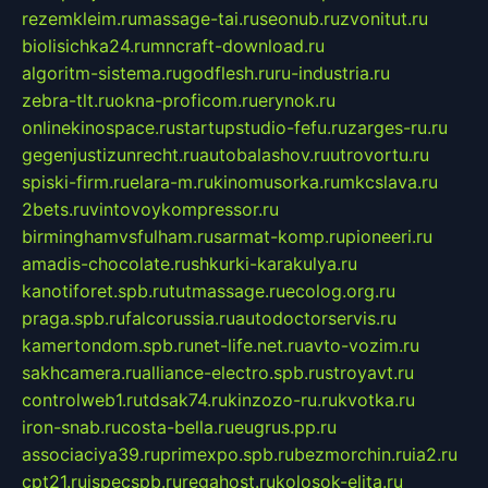
rezemkleim.ru
massage-tai.ru
seonub.ru
zvonitut.ru
biolisichka24.ru
mncraft-download.ru
algoritm-sistema.ru
godflesh.ru
ru-industria.ru
zebra-tlt.ru
okna-proficom.ru
erynok.ru
onlinekinospace.ru
startupstudio-fefu.ru
zarges-ru.ru
gegenjustizunrecht.ru
autobalashov.ru
utrovortu.ru
spiski-firm.ru
elara-m.ru
kinomusorka.ru
mkcslava.ru
2bets.ru
vintovoykompressor.ru
birminghamvsfulham.ru
sarmat-komp.ru
pioneeri.ru
amadis-chocolate.ru
shkurki-karakulya.ru
kanotiforet.spb.ru
tutmassage.ru
ecolog.org.ru
praga.spb.ru
falcorussia.ru
autodoctorservis.ru
kamertondom.spb.ru
net-life.net.ru
avto-vozim.ru
sakhcamera.ru
alliance-electro.spb.ru
stroyavt.ru
controlweb1.ru
tdsak74.ru
kinzozo-ru.ru
kvotka.ru
iron-snab.ru
costa-bella.ru
eugrus.pp.ru
associaciya39.ru
primexpo.spb.ru
bezmorchin.ru
ia2.ru
cpt21.ru
ispecspb.ru
regahost.ru
kolosok-elita.ru