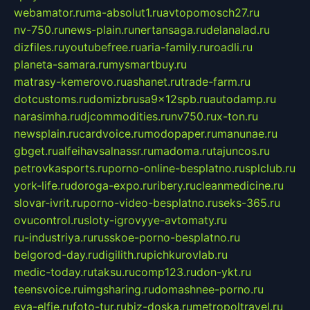
webamator.ru
ma-absolut1.ru
avtopomosch27.ru
nv-750.ru
news-plain.ru
nertansaga.ru
delanalad.ru
dizfiles.ru
youtubefree.ru
aria-family.ru
roadli.ru
planeta-samara.ru
mysmartbuy.ru
matrasy-kemerovo.ru
ashanet.ru
trade-farm.ru
dotcustoms.ru
domizbrusa9x12spb.ru
autodamp.ru
narasimha.ru
djcommodities.ru
nv750.ru
x-ton.ru
newsplain.ru
cardvoice.ru
modopaper.ru
manunae.ru
gbget.ru
alfeihavsalnassr.ru
madoma.ru
tajuncos.ru
petrovkasports.ru
porno-online-besplatno.ru
splclub.ru
york-life.ru
doroga-expo.ru
ribery.ru
cleanmedicine.ru
slovar-ivrit.ru
porno-video-besplatno.ru
seks-365.ru
ovucontrol.ru
sloty-igrovyye-avtomaty.ru
ru-industriya.ru
russkoe-porno-besplatno.ru
belgorod-day.ru
digilith.ru
pichkurovlab.ru
medic-today.ru
taksu.ru
comp123.ru
don-ykt.ru
teensvoice.ru
imgsharing.ru
domashnee-porno.ru
eva-elfie.ru
foto-tur.ru
biz-doska.ru
metropoltravel.ru