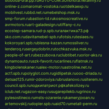
sloboda-ural.pp.ru
AUTO-COM.SU
hohota.net
alimy.ru
online-z.com
aromat-vostoka.ru
otdelkaexp.ru
mobilvest.ru
bbd.net.ru
mebelshop.msk.ru
smp-forum.ru
bastion-td.ru
kosmoscreative.ru
avrmotors.ru
art-galadesign.ru
tiffany-c.ru
ecostep-samara.ru
d-p.spb.ru
галактика73.рф
sko.com.ru
davitamebel-spb.ru
fotsis.ru
tesiaes.ru
kokoroyari.spb.ru
blesna-kazan.ru
mossilver.ru
lenderoq.ru
sergeydobrin.ru
tochkazvuka.msk.ru
people-of-art.ru
bezzubova.ru
clubtibet.ru
orior-aks.ru
dynamoauto.ru
szk-favorit.ru
carlines.ru
flatnsk.ru
kingbolenskaner.ru
alex-motor.ru
astroline.net.ru
act1.spb.ru
polyglot.com.ru
gidlipetsk.ru
ooo-driada.ru
detsad125.ru
mir-zdoroviya.ru
bruslanovo.ru
siterem.ru
council.spb.ru
лодкипатриот.рф
kafekolizey.ru
iclub.net.ru
gazon-easy.ru
sugarepilekb.ru
grinox.ru
pylesostineco.ru
msts-ozarenie.ru
kameryjooan.ru
artemovskij.ru
dopler.spb.ru
aid70.ru
metall-perm.ru