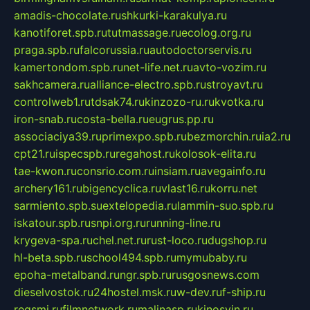
amadis-chocolate.ru
shkurki-karakulya.ru
kanotiforet.spb.ru
tutmassage.ru
ecolog.org.ru
praga.spb.ru
falcorussia.ru
autodoctorservis.ru
kamertondom.spb.ru
net-life.net.ru
avto-vozim.ru
sakhcamera.ru
alliance-electro.spb.ru
stroyavt.ru
controlweb1.ru
tdsak74.ru
kinzozo-ru.ru
kvotka.ru
iron-snab.ru
costa-bella.ru
eugrus.pp.ru
associaciya39.ru
primexpo.spb.ru
bezmorchin.ru
ia2.ru
cpt21.ru
ispecspb.ru
regahost.ru
kolosok-elita.ru
tae-kwon.ru
consrio.com.ru
insiam.ru
avegainfo.ru
archery161.ru
bigencyclica.ru
vlast16.ru
korru.net
sarmiento.spb.su
extelopedia.ru
lammin-suo.spb.ru
iskatour.spb.ru
snpi.org.ru
running-line.ru
krygeva-spa.ru
chel.net.ru
rust-loco.ru
dugshop.ru
hl-beta.spb.ru
school494.spb.ru
mymubaby.ru
epoha-metalband.ru
ngr.spb.ru
rusgosnews.com
dieselvostok.ru
24hostel.msk.ru
w-dev.ru
f-ship.ru
regsmi.ru
filmnetwork.ru
malinasp.ru
kinosvin.ru