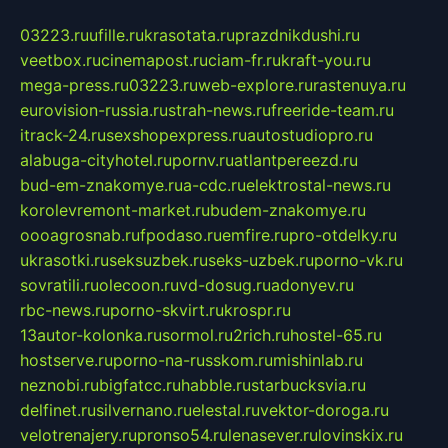
03223.ru
ufille.ru
krasotata.ru
prazdnikdushi.ru
veetbox.ru
cinemapost.ru
ciam-fr.ru
kraft-you.ru
mega-press.ru
03223.ru
web-explore.ru
rastenuya.ru
eurovision-russia.ru
strah-news.ru
freeride-team.ru
itrack-24.ru
sexshopexpress.ru
autostudiopro.ru
alabuga-cityhotel.ru
pornv.ru
atlantpereezd.ru
bud-em-znakomye.ru
a-cdc.ru
elektrostal-news.ru
korolevremont-market.ru
budem-znakomye.ru
oooagrosnab.ru
fpodaso.ru
emfire.ru
pro-otdelky.ru
ukrasotki.ru
seksuzbek.ru
seks-uzbek.ru
porno-vk.ru
sovratili.ru
olecoon.ru
vd-dosug.ru
adonyev.ru
rbc-news.ru
porno-skvirt.ru
krospr.ru
13autor-kolonka.ru
sormol.ru
2rich.ru
hostel-65.ru
hostserve.ru
porno-na-russkom.ru
mishinlab.ru
neznobi.ru
bigfatcc.ru
habble.ru
starbucksvia.ru
delfinet.ru
silvernano.ru
elestal.ru
vektor-doroga.ru
velotrenajery.ru
pronso54.ru
lenasever.ru
lovinskix.ru