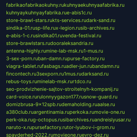
fabrikaofabrikaokuhny.ru
kuhnyaekuhnyaafabrika.ru
kuhnyaykuhnyayfabrika.ru
e-abis1c.ru
store-brawl-stars.ru
kts-services.ru
dark-sand.ru
sindika-01.ru
sp-life.ru
x-legion.ru
sib-archives.ru
e-abis-1-c.ru
sindika01.ru
venda-festival.ru
store-brawlstars.ru
dooraleksandria.ru
antenna-highly.ru
mine-lab-msk.ru
1-mus.ru
3-sex-porn.ru
ban-damn.ru
purse-factory.ru
viagra-tablet.ru
fasbags.ru
adler-jun.ru
bandamn.ru
fincontech.ru
3sexporn.ru
1mus.ru
darksand.ru
rebus-toys.ru
minelab-msk.ru
rtdco.ru
seo-prodvizhenie-sajtov-stroitelnyh-kompanij.ru
card-voice.ru
rulonnyygazon177.ru
snow-guard.ru
domizbrusa-9x12spb.ru
demaholding.ru
aalse.ru
a380club.ru
argentinamia.ru
perkoka.ru
movie-one.ru
perk-oka.ru
g-octopus.ru
sibarchives.ru
andreislyusar.ru
naruto-x.ru
pursefactory.ru
tor-lyubov-i-grom.ru
spayderhed-2022.ru
movieone.ru
evro-dez.ru