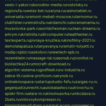
veslo-i-yakor.ru
borodino-media.ru
rostotsky.ru
regionufa.ru
weiss-bet.ru
zaryna.ru
casinotablet.ru
universalia.ru
remont-mebeli-moscow.ru
termomur.ru
clubfisher.ru
remstirufa.ru
erdamchi.ru
doramamama.ru
muraviovka-park.ru
worldofwoman.ru
clean-dreams.ru
arkrym.ru
kristinita.ru
dircomputer.ru
healthenter.ru
textexperts.ru
pivnaya-kruzhka.ru
kinofilmy-2021.ru
demolalapaluza.ru
tanyavanya.ru
remstir-tolyatti.ru
msdip.ru
jdol.ru
sokolovr.ru
newtech-spb.ru
rezemkleim.ru
massage-tai.ru
seonub.ru
zvonitut.ru
biolisichka24.ru
mncraft-download.ru
algoritm-sistema.ru
godflesh.ru
ru-industria.ru
zebra-tlt.ru
okna-proficom.ru
erynok.ru
onlinekinospace.ru
startupstudio-fefu.ru
zarges-ru.ru
gegenjustizunrecht.ru
autobalashov.ru
utrovortu.ru
spiski-firm.ru
elara-m.ru
kinomusorka.ru
mkcslava.ru
2bets.ru
vintovoykompressor.ru
birminghamvsfulham.ru
sarmat-komp.ru
pioneeri.ru