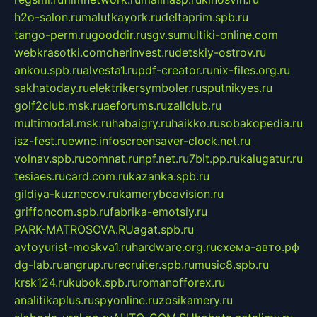
h2o-salon.ru
malutkayork.ru
deltaprim.spb.ru
tango-perm.ru
gooddir.ru
sgv.su
multiki-online.com
webkrasotki.com
cherinvest.ru
detskiy-ostrov.ru
ankou.spb.ru
alvesta1.ru
pdf-creator.ru
nix-files.org.ru
sakhatoday.ru
elektrikersymboler.ru
sputnikyes.ru
golf2club.msk.ru
aeforums.ru
zallclub.ru
multimodal.msk.ru
habaigry.ru
haikko.ru
sobakopedia.ru
isz-fest.ru
ewnc.info
screensaver-clock.net.ru
volnav.spb.ru
comnat.ru
npf.net.ru
7bit.pp.ru
kalugatur.ru
tesiaes.ru
card.com.ru
kazanka.spb.ru
gildiya-kuznecov.ru
kameryboavision.ru
griffoncom.spb.ru
fabrika-emotsiy.ru
PARK-MATROSOVA.RU
agat.spb.ru
avtoyurist-moskva1.ru
hardware.org.ru
схема-авто.рф
dg-lab.ru
angrup.ru
recruiter.spb.ru
music8.spb.ru
krsk124.ru
kubok.spb.ru
romanofforex.ru
analitikaplus.ru
spyonline.ru
zosikamery.ru