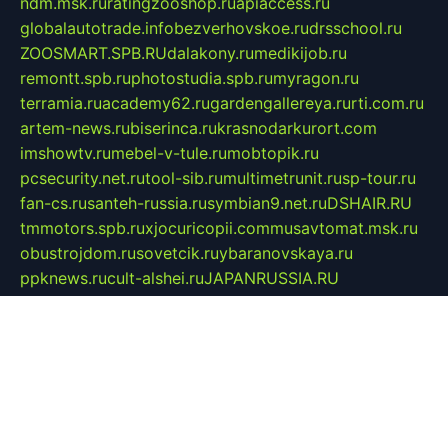
ndm.msk.ru
ratingzooshop.ru
apiaccess.ru
globalautotrade.info
bezverhovskoe.ru
drsschool.ru
ZOOSMART.SPB.RU
dalakony.ru
medikijob.ru
remontt.spb.ru
photostudia.spb.ru
myragon.ru
terramia.ru
academy62.ru
gardengallereya.ru
rti.com.ru
artem-news.ru
biserinca.ru
krasnodarkurort.com
imshowtv.ru
mebel-v-tule.ru
mobtopik.ru
pcsecurity.net.ru
tool-sib.ru
multimetrunit.ru
sp-tour.ru
fan-cs.ru
santeh-russia.ru
symbian9.net.ru
DSHAIR.RU
tmmotors.spb.ru
xjocuricopii.com
musavtomat.msk.ru
obustrojdom.ru
sovetcik.ru
ybaranovskaya.ru
ppknews.ru
cult-alshei.ru
JAPANRUSSIA.RU
proekciyamebel.ru
imper-finans.ru
rim.org.ru
glamourai.ru
brassminus.ru
zabor-pro.ru
ftn.pp.ru
dorogoe58.ru
laimengpacker.ru
kuzova-zapchasti.ru
sageerp.ru
taxodrom.ru
dsrazvitie.ru
hardcity.net.ru
ratinghomegames.ru
topservice25.ru
gubernyan.ru
gtglasslined.ru
ii4.ru
tssport.spb.ru
andorra24.com