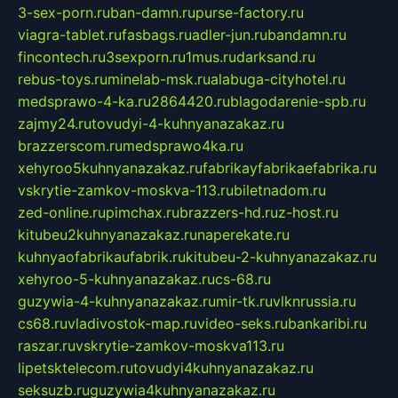
3-sex-porn.ru
ban-damn.ru
purse-factory.ru
viagra-tablet.ru
fasbags.ru
adler-jun.ru
bandamn.ru
fincontech.ru
3sexporn.ru
1mus.ru
darksand.ru
rebus-toys.ru
minelab-msk.ru
alabuga-cityhotel.ru
medsprawo-4-ka.ru
2864420.ru
blagodarenie-spb.ru
zajmy24.ru
tovudyi-4-kuhnyanazakaz.ru
brazzerscom.ru
medsprawo4ka.ru
xehyroo5kuhnyanazakaz.ru
fabrikayfabrikaefabrika.ru
vskrytie-zamkov-moskva-113.ru
biletnadom.ru
zed-online.ru
pimchax.ru
brazzers-hd.ru
z-host.ru
kitubeu2kuhnyanazakaz.ru
naperekate.ru
kuhnyaofabrikaufabrik.ru
kitubeu-2-kuhnyanazakaz.ru
xehyroo-5-kuhnyanazakaz.ru
cs-68.ru
guzywia-4-kuhnyanazakaz.ru
mir-tk.ru
vlknrussia.ru
cs68.ru
vladivostok-map.ru
video-seks.ru
bankaribi.ru
raszar.ru
vskrytie-zamkov-moskva113.ru
lipetsktelecom.ru
tovudyi4kuhnyanazakaz.ru
seksuzb.ru
guzywia4kuhnyanazakaz.ru