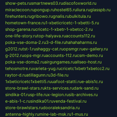
show-pets.ru
smartnews03.ru
discofoxworld.ru
miraclecoon.ru
pongup.ru
hostel65.ru
liura.ru
glasspb.ru
firehunters.ru
gribowo.ru
gnalis.ru
bulkitula.ru
hometown-france.ru
1-xbeticricetc-1-xbetti-5.ru
shop-garena.ru
cricetc-1-xbetr-1-xbetcc-2.ru
one-life-story.ru
top-halyava.ru
accounts112.ru
poka-vse-doma-2.ru
3-d-file.ru
hahahaharms.ru
g2012.ru
tst-1.ru
shaggy-cat.ru
opsmgr.ru
ev-gallery.ru
g-2012.ru
ops-mgr.ru
accounts-112.ru
csm-demo.ru
poka-vse-doma2.ru
airgungames.ru
allseo-host.ru
tehosmotre.ru
varieta-yug.ru
cricetc1xbetr1xbetcc2.ru
raytor-d.ru
atillagunn.ru
3d-file.ru
1xbeticricetc1xbetti5.ru
uafoot-statti.ru
e-abis1c.ru
store-brawl-stars.ru
kts-services.ru
dark-sand.ru
sindika-01.ru
sp-life.ru
x-legion.ru
sib-archives.ru
e-abis-1-c.ru
sindika01.ru
venda-festival.ru
store-brawlstars.ru
dooraleksandria.ru
antenna-highly.ru
mine-lab-msk.ru
1-mus.ru