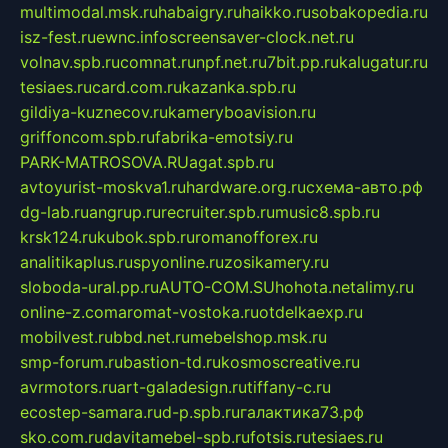
multimodal.msk.ru
habaigry.ru
haikko.ru
sobakopedia.ru
isz-fest.ru
ewnc.info
screensaver-clock.net.ru
volnav.spb.ru
comnat.ru
npf.net.ru
7bit.pp.ru
kalugatur.ru
tesiaes.ru
card.com.ru
kazanka.spb.ru
gildiya-kuznecov.ru
kameryboavision.ru
griffoncom.spb.ru
fabrika-emotsiy.ru
PARK-MATROSOVA.RU
agat.spb.ru
avtoyurist-moskva1.ru
hardware.org.ru
схема-авто.рф
dg-lab.ru
angrup.ru
recruiter.spb.ru
music8.spb.ru
krsk124.ru
kubok.spb.ru
romanofforex.ru
analitikaplus.ru
spyonline.ru
zosikamery.ru
sloboda-ural.pp.ru
AUTO-COM.SU
hohota.net
alimy.ru
online-z.com
aromat-vostoka.ru
otdelkaexp.ru
mobilvest.ru
bbd.net.ru
mebelshop.msk.ru
smp-forum.ru
bastion-td.ru
kosmoscreative.ru
avrmotors.ru
art-galadesign.ru
tiffany-c.ru
ecostep-samara.ru
d-p.spb.ru
галактика73.рф
sko.com.ru
davitamebel-spb.ru
fotsis.ru
tesiaes.ru