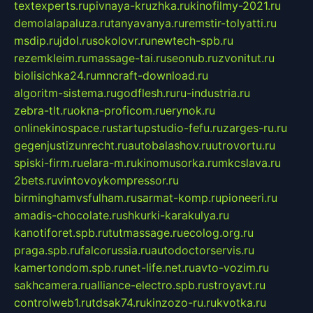
textexperts.ru
pivnaya-kruzhka.ru
kinofilmy-2021.ru
demolalapaluza.ru
tanyavanya.ru
remstir-tolyatti.ru
msdip.ru
jdol.ru
sokolovr.ru
newtech-spb.ru
rezemkleim.ru
massage-tai.ru
seonub.ru
zvonitut.ru
biolisichka24.ru
mncraft-download.ru
algoritm-sistema.ru
godflesh.ru
ru-industria.ru
zebra-tlt.ru
okna-proficom.ru
erynok.ru
onlinekinospace.ru
startupstudio-fefu.ru
zarges-ru.ru
gegenjustizunrecht.ru
autobalashov.ru
utrovortu.ru
spiski-firm.ru
elara-m.ru
kinomusorka.ru
mkcslava.ru
2bets.ru
vintovoykompressor.ru
birminghamvsfulham.ru
sarmat-komp.ru
pioneeri.ru
amadis-chocolate.ru
shkurki-karakulya.ru
kanotiforet.spb.ru
tutmassage.ru
ecolog.org.ru
praga.spb.ru
falcorussia.ru
autodoctorservis.ru
kamertondom.spb.ru
net-life.net.ru
avto-vozim.ru
sakhcamera.ru
alliance-electro.spb.ru
stroyavt.ru
controlweb1.ru
tdsak74.ru
kinzozo-ru.ru
kvotka.ru