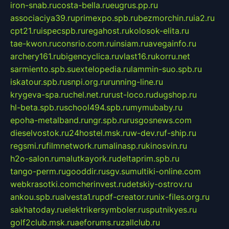
iron-snab.ru
costa-bella.ru
eugrus.pp.ru
associaciya39.ru
primexpo.spb.ru
bezmorchin.ru
ia2.ru
cpt21.ru
ispecspb.ru
regahost.ru
kolosok-elita.ru
tae-kwon.ru
consrio.com.ru
insiam.ru
avegainfo.ru
archery161.ru
bigencyclica.ru
vlast16.ru
korru.net
sarmiento.spb.su
extelopedia.ru
lammin-suo.spb.ru
iskatour.spb.ru
snpi.org.ru
running-line.ru
krygeva-spa.ru
chel.net.ru
rust-loco.ru
dugshop.ru
hl-beta.spb.ru
school494.spb.ru
mymubaby.ru
epoha-metalband.ru
ngr.spb.ru
rusgosnews.com
dieselvostok.ru
24hostel.msk.ru
w-dev.ru
f-ship.ru
regsmi.ru
filmnetwork.ru
malinasp.ru
kinosvin.ru
h2o-salon.ru
malutkayork.ru
deltaprim.spb.ru
tango-perm.ru
gooddir.ru
sgv.su
multiki-online.com
webkrasotki.com
cherinvest.ru
detskiy-ostrov.ru
ankou.spb.ru
alvesta1.ru
pdf-creator.ru
nix-files.org.ru
sakhatoday.ru
elektrikersymboler.ru
sputnikyes.ru
golf2club.msk.ru
aeforums.ru
zallclub.ru