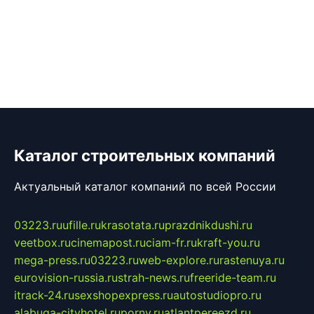
Каталог строительных компаний
Актуальный каталог компаний по всей России
03223.ru
ufille.ru
krasotata.ru
prazdnikdushi.ru
veetbox.ru
cinemapost.ru
ciam-fr.ru
kraft-you.ru
mega-press.ru
03223.ru
web-explore.ru
rastenuya.ru
eurovision-russia.ru
strah-news.ru
freeride-team.ru
itrack-24.ru
sexshopexpress.ru
autostudiopro.ru
alabuga-cityhotel.ru
pornv.ru
atlantpereezd.ru