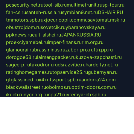
pcsecurity.net.ru
tool-sib.ru
multimetrunit.ru
sp-tour.ru
fan-cs.ru
santeh-russia.ru
symbian9.net.ru
DSHAIR.RU
tmmotors.spb.ru
xjocuricopii.com
musavtomat.msk.ru
obustrojdom.ru
sovetcik.ru
ybaranovskaya.ru
ppknews.ru
cult-alshei.ru
JAPANRUSSIA.RU
proekciyamebel.ru
imper-finans.ru
rim.org.ru
glamourai.ru
brassminus.ru
zabor-pro.ru
ftn.pp.ru
dorogoe58.ru
laimengpacker.ru
kuzova-zapchasti.ru
sageerp.ru
taxodrom.ru
dsrazvitie.ru
hardcity.net.ru
ratinghomegames.ru
topservice25.ru
gubernyan.ru
gtglasslined.ru
ii4.ru
tssport.spb.ru
andorra24.com
blackwallstreet.ru
oboimos.ru
optim-doors.com.ru
ikuch.ru
nycr.org.ru
npa21.ru
vremya-ch.spb.ru
desert000.ru
ivtorgi.ru
ifiori.ru
catalog-statei.ru
dcv.org.ru
spetsmaster174.ru
ipkameryhiseeu.ru
dum26.ru
ruspol.spb.ru
fr-opendp.ru
kam-solnyshko.ru
cheyenne-arapaho.ru
sevzapmetal.spb.ru
ted-lapidus.spb.ru
parasite-eliminator.ru