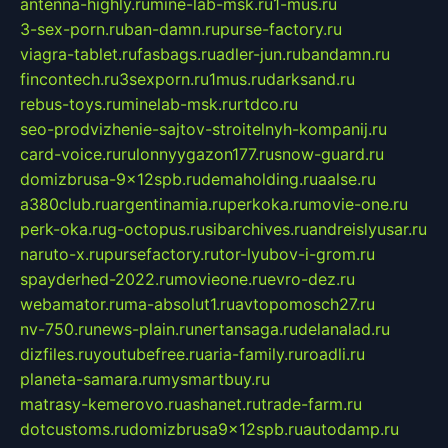
antenna-highly.ru
mine-lab-msk.ru
1-mus.ru
3-sex-porn.ru
ban-damn.ru
purse-factory.ru
viagra-tablet.ru
fasbags.ru
adler-jun.ru
bandamn.ru
fincontech.ru
3sexporn.ru
1mus.ru
darksand.ru
rebus-toys.ru
minelab-msk.ru
rtdco.ru
seo-prodvizhenie-sajtov-stroitelnyh-kompanij.ru
card-voice.ru
rulonnyygazon177.ru
snow-guard.ru
domizbrusa-9x12spb.ru
demaholding.ru
aalse.ru
a380club.ru
argentinamia.ru
perkoka.ru
movie-one.ru
perk-oka.ru
g-octopus.ru
sibarchives.ru
andreislyusar.ru
naruto-x.ru
pursefactory.ru
tor-lyubov-i-grom.ru
spayderhed-2022.ru
movieone.ru
evro-dez.ru
webamator.ru
ma-absolut1.ru
avtopomosch27.ru
nv-750.ru
news-plain.ru
nertansaga.ru
delanalad.ru
dizfiles.ru
youtubefree.ru
aria-family.ru
roadli.ru
planeta-samara.ru
mysmartbuy.ru
matrasy-kemerovo.ru
ashanet.ru
trade-farm.ru
dotcustoms.ru
domizbrusa9x12spb.ru
autodamp.ru