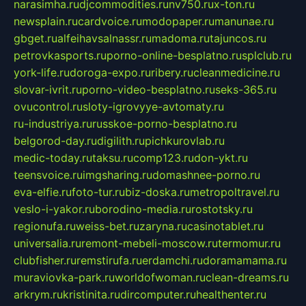
narasimha.ru
djcommodities.ru
nv750.ru
x-ton.ru
newsplain.ru
cardvoice.ru
modopaper.ru
manunae.ru
gbget.ru
alfeihavsalnassr.ru
madoma.ru
tajuncos.ru
petrovkasports.ru
porno-online-besplatno.ru
splclub.ru
york-life.ru
doroga-expo.ru
ribery.ru
cleanmedicine.ru
slovar-ivrit.ru
porno-video-besplatno.ru
seks-365.ru
ovucontrol.ru
sloty-igrovyye-avtomaty.ru
ru-industriya.ru
russkoe-porno-besplatno.ru
belgorod-day.ru
digilith.ru
pichkurovlab.ru
medic-today.ru
taksu.ru
comp123.ru
don-ykt.ru
teensvoice.ru
imgsharing.ru
domashnee-porno.ru
eva-elfie.ru
foto-tur.ru
biz-doska.ru
metropoltravel.ru
veslo-i-yakor.ru
borodino-media.ru
rostotsky.ru
regionufa.ru
weiss-bet.ru
zaryna.ru
casinotablet.ru
universalia.ru
remont-mebeli-moscow.ru
termomur.ru
clubfisher.ru
remstirufa.ru
erdamchi.ru
doramamama.ru
muraviovka-park.ru
worldofwoman.ru
clean-dreams.ru
arkrym.ru
kristinita.ru
dircomputer.ru
healthenter.ru