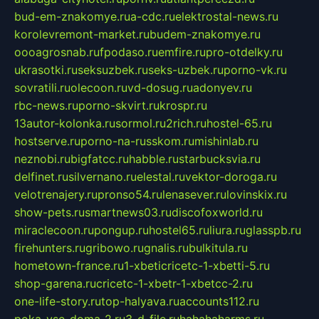
bud-em-znakomye.ru
a-cdc.ru
elektrostal-news.ru
korolevremont-market.ru
budem-znakomye.ru
oooagrosnab.ru
fpodaso.ru
emfire.ru
pro-otdelky.ru
ukrasotki.ru
seksuzbek.ru
seks-uzbek.ru
porno-vk.ru
sovratili.ru
olecoon.ru
vd-dosug.ru
adonyev.ru
rbc-news.ru
porno-skvirt.ru
krospr.ru
13autor-kolonka.ru
sormol.ru
2rich.ru
hostel-65.ru
hostserve.ru
porno-na-russkom.ru
mishinlab.ru
neznobi.ru
bigfatcc.ru
habble.ru
starbucksvia.ru
delfinet.ru
silvernano.ru
elestal.ru
vektor-doroga.ru
velotrenajery.ru
pronso54.ru
lenasever.ru
lovinskix.ru
show-pets.ru
smartnews03.ru
discofoxworld.ru
miraclecoon.ru
pongup.ru
hostel65.ru
liura.ru
glasspb.ru
firehunters.ru
gribowo.ru
gnalis.ru
bulkitula.ru
hometown-france.ru
1-xbeticricetc-1-xbetti-5.ru
shop-garena.ru
cricetc-1-xbetr-1-xbetcc-2.ru
one-life-story.ru
top-halyava.ru
accounts112.ru