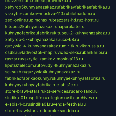
brazzerscom.ru
medsprawo4ka.ru
xehyroo5kuhnyanazakaz.ru
fabrikayfabrikaefabrika.ru
vskrytie-zamkov-moskva-113.ru
biletnadom.ru
zed-online.ru
pimchax.ru
brazzers-hd.ru
z-host.ru
kitubeu2kuhnyanazakaz.ru
naperekate.ru
kuhnyaofabrikaufabrik.ru
kitubeu-2-kuhnyanazakaz.ru
xehyroo-5-kuhnyanazakaz.ru
cs-68.ru
guzywia-4-kuhnyanazakaz.ru
mir-tk.ru
vlknrussia.ru
cs68.ru
vladivostok-map.ru
video-seks.ru
bankaribi.ru
raszar.ru
vskrytie-zamkov-moskva113.ru
lipetsktelecom.ru
tovudyi4kuhnyanazakaz.ru
seksuzb.ru
guzywia4kuhnyanazakaz.ru
fabrikaofabrikaokuhny.ru
kuhnyaekuhnyaafabrika.ru
kuhnyaykuhnyayfabrika.ru
e-abis1c.ru
store-brawl-stars.ru
kts-services.ru
dark-sand.ru
sindika-01.ru
sp-life.ru
x-legion.ru
sib-archives.ru
e-abis-1-c.ru
sindika01.ru
venda-festival.ru
store-brawlstars.ru
dooraleksandria.ru