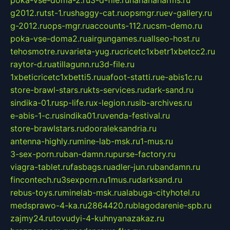
poka-vse-doma-2.ru
3-d-file.ru
hahahaharms.ru
g2012.ru
tst-1.ru
shaggy-cat.ru
opsmgr.ru
ev-gallery.ru
g-2012.ru
ops-mgr.ru
accounts-112.ru
csm-demo.ru
poka-vse-doma2.ru
airgungames.ru
allseo-host.ru
tehosmotre.ru
varieta-yug.ru
cricetc1xbetr1xbetcc2.ru
raytor-d.ru
atillagunn.ru
3d-file.ru
1xbeticricetc1xbetti5.ru
uafoot-statti.ru
e-abis1c.ru
store-brawl-stars.ru
kts-services.ru
dark-sand.ru
sindika-01.ru
sp-life.ru
x-legion.ru
sib-archives.ru
e-abis-1-c.ru
sindika01.ru
venda-festival.ru
store-brawlstars.ru
dooraleksandria.ru
antenna-highly.ru
mine-lab-msk.ru
1-mus.ru
3-sex-porn.ru
ban-damn.ru
purse-factory.ru
viagra-tablet.ru
fasbags.ru
adler-jun.ru
bandamn.ru
fincontech.ru
3sexporn.ru
1mus.ru
darksand.ru
rebus-toys.ru
minelab-msk.ru
alabuga-cityhotel.ru
medsprawo-4-ka.ru
2864420.ru
blagodarenie-spb.ru
zajmy24.ru
tovudyi-4-kuhnyanazakaz.ru