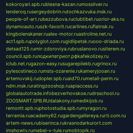
kokoroyari.spb.ru
blesna-kazan.ru
mossilver.ru
lenderoq.ru
sergeydobrin.ru
tochkazvuka.msk.ru
people-of-art.ru
bezzubova.ru
clubtibet.ru
orior-aks.ru
dynamoauto.ru
szk-favorit.ru
carlines.ru
flatnsk.ru
kingbolenskaner.ru
alex-motor.ru
astroline.net.ru
act1.spb.ru
polyglot.com.ru
gidlipetsk.ru
ooo-driada.ru
detsad125.ru
mir-zdoroviya.ru
bruslanovo.ru
siterem.ru
council.spb.ru
лодкипатриот.рф
kafekolizey.ru
iclub.net.ru
gazon-easy.ru
sugarepilekb.ru
grinox.ru
pylesostineco.ru
msts-ozarenie.ru
kameryjooan.ru
artemovskij.ru
dopler.spb.ru
aid70.ru
metall-perm.ru
ndm.msk.ru
ratingzooshop.ru
apiaccess.ru
globalautotrade.info
bezverhovskoe.ru
drsschool.ru
ZOOSMART.SPB.RU
dalakony.ru
medikijob.ru
remontt.spb.ru
photostudia.spb.ru
myragon.ru
terramia.ru
academy62.ru
gardengallereya.ru
rti.com.ru
artem-news.ru
biserinca.ru
krasnodarkurort.com
imshowtv.ru
mebel-v-tule.ru
mobtopik.ru