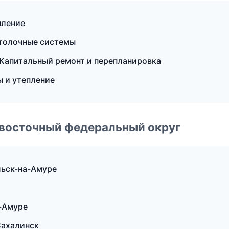
пление
толочные системы
Капитальный ремонт и перепланировка
 и утепление
евосточный федеральный округ
ьск-на-Амуре
-Амуре
Сахалинск