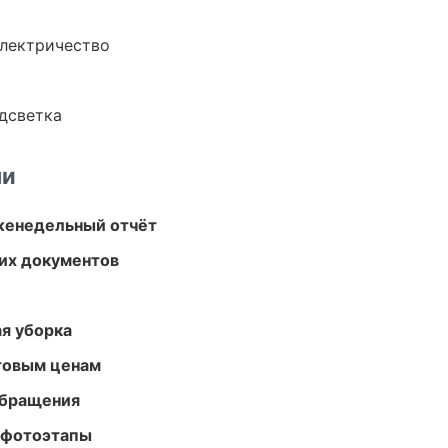
электричество
одсветка
ми
женедельный отчёт
их документов
ая уборка
птовым ценам
обращения
 фотоэтапы