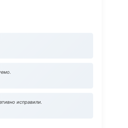
уемо.
ативно исправили.