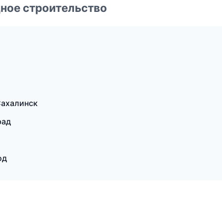
ное строительство
а
Сахалинск
рад
од