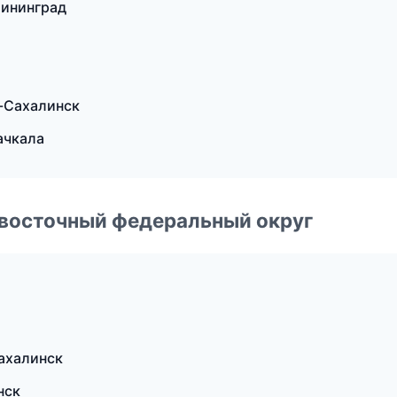
лининград
-Сахалинск
ачкала
евосточный федеральный округ
ахалинск
нск