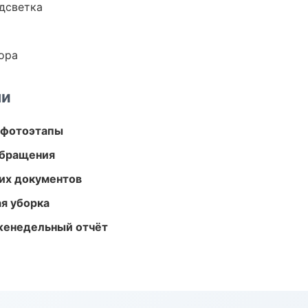
одсветка
ора
ми
 фотоэтапы
обращения
их документов
ая уборка
женедельный отчёт