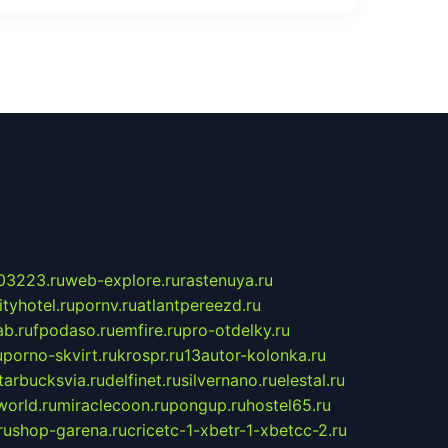
03223.ru
web-explore.ru
rastenuya.ru
tyhotel.ru
pornv.ru
atlantpereezd.ru
b.ru
fpodaso.ru
emfire.ru
pro-otdelky.ru
u
porno-skvirt.ru
krospr.ru
13autor-kolonka.ru
tarbucksvia.ru
delfinet.ru
silvernano.ru
elestal.ru
world.ru
miraclecoon.ru
pongup.ru
hostel65.ru
ru
shop-garena.ru
cricetc-1-xbetr-1-xbetcc-2.ru