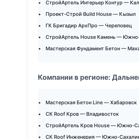
СтройАртель Интерьер Контур — Ка
Проект-Строй Build House — Кызыл
ГК Бригадир АрхПро — Череповец
СтройАртель House Камень — Южно
Мастерская Фундамент Бетон — Мах
Компании в регионе: Дальн
Мастерская Бетон Line — Хабаровск
СК Roof Кров — Владивосток
СтройАртель Кров House — Южно-С
СК Roof Инженерия — Южно-Сахали