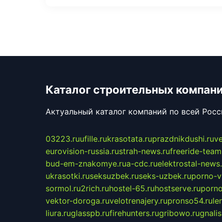
Каталог строительных компан
Актуальный каталог компаний по всей Рос
03223.ru
ufille.ru
krasotata.ru
prazdnikdushi.ru
v
eurovision-russia.ru
strah-news.ru
freeride-team
bud-em-znakomye.ru
a-cdc.ru
elektrostal-news.
ukrasotki.ru
seksuzbek.ru
seks-uzbek.ru
porno-v
sormol.ru
2rich.ru
hostel-65.ru
hostserve.ru
porno
vektor-doroga.ru
velotrenajery.ru
pronso54.ru
le
liura.ru
glasspb.ru
firehunters.ru
gribowo.ru
gnalis