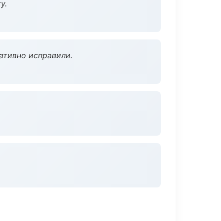
у.
ативно исправили.