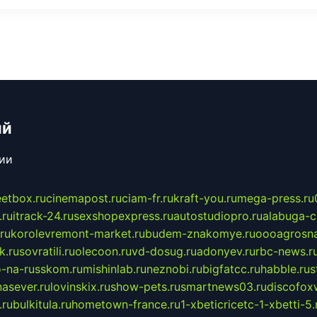
ий
сии
eetbox.ru
cinemapost.ru
ciam-fr.ru
kraft-you.ru
mega-press.ru
.ru
itrack-24.ru
sexshopexpress.ru
autostudiopro.ru
alabuga-ci
ru
korolevremont-market.ru
budem-znakomye.ru
oooagrosna
k.ru
sovratili.ru
olecoon.ru
vd-dosug.ru
adonyev.ru
rbc-news.r
-na-russkom.ru
mishinlab.ru
neznobi.ru
bigfatcc.ru
habble.ru
s
nasever.ru
lovinskix.ru
show-pets.ru
smartnews03.ru
discofox
.ru
bulkitula.ru
hometown-france.ru
1-xbeticricetc-1-xbetti-5.