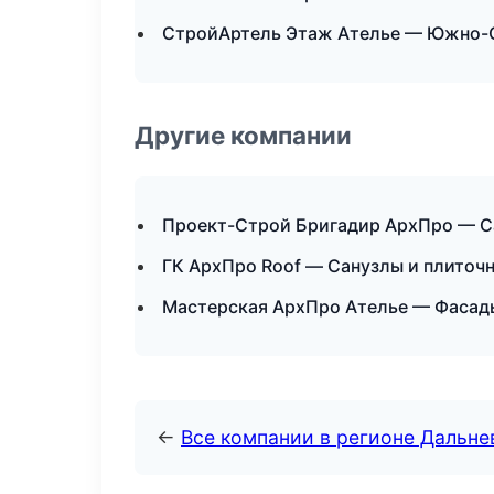
СтройАртель Этаж Ателье — Южно-
Другие компании
Проект-Строй Бригадир АрхПро — Са
ГК АрхПро Roof — Санузлы и плиточ
Мастерская АрхПро Ателье — Фасады
←
Все компании в регионе Дальн