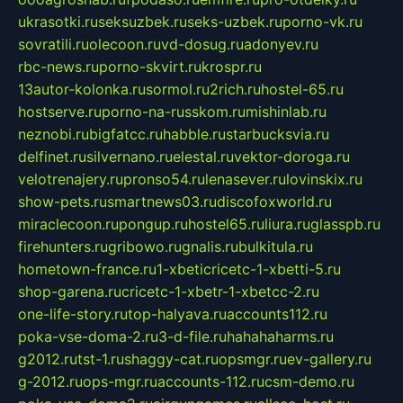
ukrasotki.ru
seksuzbek.ru
seks-uzbek.ru
porno-vk.ru
sovratili.ru
olecoon.ru
vd-dosug.ru
adonyev.ru
rbc-news.ru
porno-skvirt.ru
krospr.ru
13autor-kolonka.ru
sormol.ru
2rich.ru
hostel-65.ru
hostserve.ru
porno-na-russkom.ru
mishinlab.ru
neznobi.ru
bigfatcc.ru
habble.ru
starbucksvia.ru
delfinet.ru
silvernano.ru
elestal.ru
vektor-doroga.ru
velotrenajery.ru
pronso54.ru
lenasever.ru
lovinskix.ru
show-pets.ru
smartnews03.ru
discofoxworld.ru
miraclecoon.ru
pongup.ru
hostel65.ru
liura.ru
glasspb.ru
firehunters.ru
gribowo.ru
gnalis.ru
bulkitula.ru
hometown-france.ru
1-xbeticricetc-1-xbetti-5.ru
shop-garena.ru
cricetc-1-xbetr-1-xbetcc-2.ru
one-life-story.ru
top-halyava.ru
accounts112.ru
poka-vse-doma-2.ru
3-d-file.ru
hahahaharms.ru
g2012.ru
tst-1.ru
shaggy-cat.ru
opsmgr.ru
ev-gallery.ru
g-2012.ru
ops-mgr.ru
accounts-112.ru
csm-demo.ru