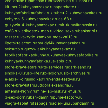
zed-online.ru
pimchax.ru
brazzers-hd.ru
z-host.ru
kitubeu2kuhnyanazakaz.ru
naperekate.ru
kuhnyaofabrikaufabrik.ru
kitubeu-2-kuhnyanazakaz.ru
xehyroo-5-kuhnyanazakaz.ru
cs-68.ru
guzywia-4-kuhnyanazakaz.ru
mir-tk.ru
vlknrussia.ru
cs68.ru
vladivostok-map.ru
video-seks.ru
bankaribi.ru
raszar.ru
vskrytie-zamkov-moskva113.ru
lipetsktelecom.ru
tovudyi4kuhnyanazakaz.ru
seksuzb.ru
guzywia4kuhnyanazakaz.ru
fabrikaofabrikaokuhny.ru
kuhnyaekuhnyaafabrika.ru
kuhnyaykuhnyayfabrika.ru
e-abis1c.ru
store-brawl-stars.ru
kts-services.ru
dark-sand.ru
sindika-01.ru
sp-life.ru
x-legion.ru
sib-archives.ru
e-abis-1-c.ru
sindika01.ru
venda-festival.ru
store-brawlstars.ru
dooraleksandria.ru
antenna-highly.ru
mine-lab-msk.ru
1-mus.ru
3-sex-porn.ru
ban-damn.ru
purse-factory.ru
viagra-tablet.ru
fasbags.ru
adler-jun.ru
bandamn.ru