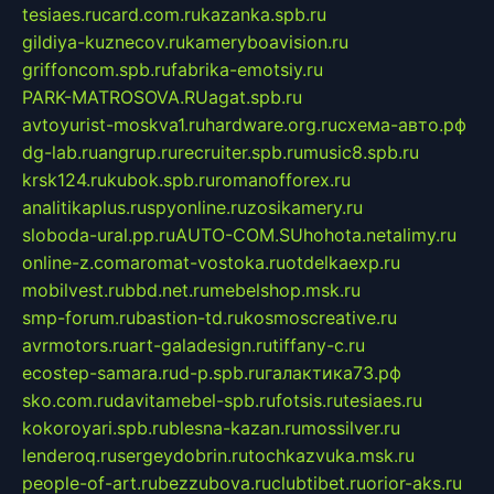
tesiaes.ru
card.com.ru
kazanka.spb.ru
gildiya-kuznecov.ru
kameryboavision.ru
griffoncom.spb.ru
fabrika-emotsiy.ru
PARK-MATROSOVA.RU
agat.spb.ru
avtoyurist-moskva1.ru
hardware.org.ru
схема-авто.рф
dg-lab.ru
angrup.ru
recruiter.spb.ru
music8.spb.ru
krsk124.ru
kubok.spb.ru
romanofforex.ru
analitikaplus.ru
spyonline.ru
zosikamery.ru
sloboda-ural.pp.ru
AUTO-COM.SU
hohota.net
alimy.ru
online-z.com
aromat-vostoka.ru
otdelkaexp.ru
mobilvest.ru
bbd.net.ru
mebelshop.msk.ru
smp-forum.ru
bastion-td.ru
kosmoscreative.ru
avrmotors.ru
art-galadesign.ru
tiffany-c.ru
ecostep-samara.ru
d-p.spb.ru
галактика73.рф
sko.com.ru
davitamebel-spb.ru
fotsis.ru
tesiaes.ru
kokoroyari.spb.ru
blesna-kazan.ru
mossilver.ru
lenderoq.ru
sergeydobrin.ru
tochkazvuka.msk.ru
people-of-art.ru
bezzubova.ru
clubtibet.ru
orior-aks.ru