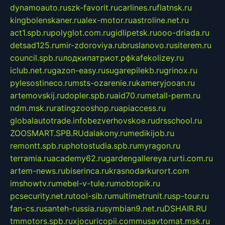
dynamoauto.ru
szk-favorit.ru
carlines.ru
flatnsk.ru
kingbolenskaner.ru
alex-motor.ru
astroline.net.ru
act1.spb.ru
polyglot.com.ru
gidlipetsk.ru
ooo-driada.ru
detsad125.ru
mir-zdoroviya.ru
bruslanovo.ru
siterem.ru
council.spb.ru
лодкипатриот.рф
kafekolizey.ru
iclub.net.ru
gazon-easy.ru
sugarepilekb.ru
grinox.ru
pylesostineco.ru
msts-ozarenie.ru
kameryjooan.ru
artemovskij.ru
dopler.spb.ru
aid70.ru
metall-perm.ru
ndm.msk.ru
ratingzooshop.ru
apiaccess.ru
globalautotrade.info
bezverhovskoe.ru
drsschool.ru
ZOOSMART.SPB.RU
dalakony.ru
medikijob.ru
remontt.spb.ru
photostudia.spb.ru
myragon.ru
terramia.ru
academy62.ru
gardengallereya.ru
rti.com.ru
artem-news.ru
biserinca.ru
krasnodarkurort.com
imshowtv.ru
mebel-v-tule.ru
mobtopik.ru
pcsecurity.net.ru
tool-sib.ru
multimetrunit.ru
sp-tour.ru
fan-cs.ru
santeh-russia.ru
symbian9.net.ru
DSHAIR.RU
tmmotors.spb.ru
xjocuricopii.com
musavtomat.msk.ru