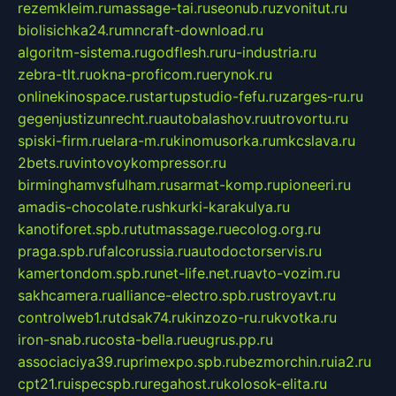
rezemkleim.ru
massage-tai.ru
seonub.ru
zvonitut.ru
biolisichka24.ru
mncraft-download.ru
algoritm-sistema.ru
godflesh.ru
ru-industria.ru
zebra-tlt.ru
okna-proficom.ru
erynok.ru
onlinekinospace.ru
startupstudio-fefu.ru
zarges-ru.ru
gegenjustizunrecht.ru
autobalashov.ru
utrovortu.ru
spiski-firm.ru
elara-m.ru
kinomusorka.ru
mkcslava.ru
2bets.ru
vintovoykompressor.ru
birminghamvsfulham.ru
sarmat-komp.ru
pioneeri.ru
amadis-chocolate.ru
shkurki-karakulya.ru
kanotiforet.spb.ru
tutmassage.ru
ecolog.org.ru
praga.spb.ru
falcorussia.ru
autodoctorservis.ru
kamertondom.spb.ru
net-life.net.ru
avto-vozim.ru
sakhcamera.ru
alliance-electro.spb.ru
stroyavt.ru
controlweb1.ru
tdsak74.ru
kinzozo-ru.ru
kvotka.ru
iron-snab.ru
costa-bella.ru
eugrus.pp.ru
associaciya39.ru
primexpo.spb.ru
bezmorchin.ru
ia2.ru
cpt21.ru
ispecspb.ru
regahost.ru
kolosok-elita.ru