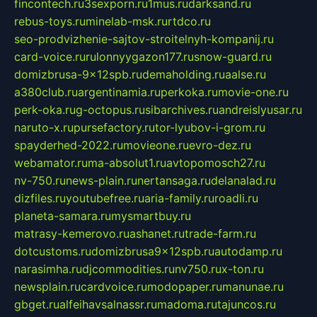
fincontech.ru
3sexporn.ru
1mus.ru
darksand.ru
rebus-toys.ru
minelab-msk.ru
rtdco.ru
seo-prodvizhenie-sajtov-stroitelnyh-kompanij.ru
card-voice.ru
rulonnyygazon177.ru
snow-guard.ru
domizbrusa-9x12spb.ru
demaholding.ru
aalse.ru
a380club.ru
argentinamia.ru
perkoka.ru
movie-one.ru
perk-oka.ru
g-octopus.ru
sibarchives.ru
andreislyusar.ru
naruto-x.ru
pursefactory.ru
tor-lyubov-i-grom.ru
spayderhed-2022.ru
movieone.ru
evro-dez.ru
webamator.ru
ma-absolut1.ru
avtopomosch27.ru
nv-750.ru
news-plain.ru
nertansaga.ru
delanalad.ru
dizfiles.ru
youtubefree.ru
aria-family.ru
roadli.ru
planeta-samara.ru
mysmartbuy.ru
matrasy-kemerovo.ru
ashanet.ru
trade-farm.ru
dotcustoms.ru
domizbrusa9x12spb.ru
autodamp.ru
narasimha.ru
djcommodities.ru
nv750.ru
x-ton.ru
newsplain.ru
cardvoice.ru
modopaper.ru
manunae.ru
gbget.ru
alfeihavsalnassr.ru
madoma.ru
tajuncos.ru