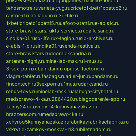
poka-vse-doma2.ru
airgungames.ru
allseo-host.ru
tehosmotre.ru
varieta-yug.ru
cricetc1xbetr1xbetcc2.ru
raytor-d.ru
atillagunn.ru
3d-file.ru
1xbeticricetc1xbetti5.ru
uafoot-statti.ru
e-abis1c.ru
store-brawl-stars.ru
kts-services.ru
dark-sand.ru
sindika-01.ru
sp-life.ru
x-legion.ru
sib-archives.ru
e-abis-1-c.ru
sindika01.ru
venda-festival.ru
store-brawlstars.ru
dooraleksandria.ru
antenna-highly.ru
mine-lab-msk.ru
1-mus.ru
3-sex-porn.ru
ban-damn.ru
purse-factory.ru
viagra-tablet.ru
fasbags.ru
adler-jun.ru
bandamn.ru
fincontech.ru
3sexporn.ru
1mus.ru
darksand.ru
rebus-toys.ru
minelab-msk.ru
alabuga-cityhotel.ru
medsprawo-4-ka.ru
2864420.ru
blagodarenie-spb.ru
zajmy24.ru
tovudyi-4-kuhnyanazakaz.ru
brazzerscom.ru
medsprawo4ka.ru
xehyroo5kuhnyanazakaz.ru
fabrikayfabrikaefabrika.ru
vskrytie-zamkov-moskva-113.ru
biletnadom.ru