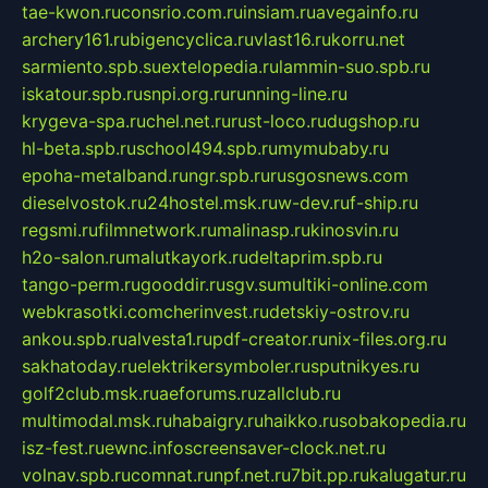
tae-kwon.ru
consrio.com.ru
insiam.ru
avegainfo.ru
archery161.ru
bigencyclica.ru
vlast16.ru
korru.net
sarmiento.spb.su
extelopedia.ru
lammin-suo.spb.ru
iskatour.spb.ru
snpi.org.ru
running-line.ru
krygeva-spa.ru
chel.net.ru
rust-loco.ru
dugshop.ru
hl-beta.spb.ru
school494.spb.ru
mymubaby.ru
epoha-metalband.ru
ngr.spb.ru
rusgosnews.com
dieselvostok.ru
24hostel.msk.ru
w-dev.ru
f-ship.ru
regsmi.ru
filmnetwork.ru
malinasp.ru
kinosvin.ru
h2o-salon.ru
malutkayork.ru
deltaprim.spb.ru
tango-perm.ru
gooddir.ru
sgv.su
multiki-online.com
webkrasotki.com
cherinvest.ru
detskiy-ostrov.ru
ankou.spb.ru
alvesta1.ru
pdf-creator.ru
nix-files.org.ru
sakhatoday.ru
elektrikersymboler.ru
sputnikyes.ru
golf2club.msk.ru
aeforums.ru
zallclub.ru
multimodal.msk.ru
habaigry.ru
haikko.ru
sobakopedia.ru
isz-fest.ru
ewnc.info
screensaver-clock.net.ru
volnav.spb.ru
comnat.ru
npf.net.ru
7bit.pp.ru
kalugatur.ru