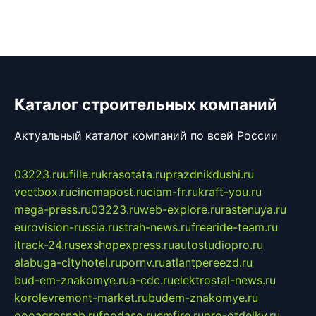
Каталог строительных компаний
Актуальный каталог компаний по всей России
03223.ru
ufille.ru
krasotata.ru
prazdnikdushi.ru
veetbox.ru
cinemapost.ru
ciam-fr.ru
kraft-you.ru
mega-press.ru
03223.ru
web-explore.ru
rastenuya.ru
eurovision-russia.ru
strah-news.ru
freeride-team.ru
itrack-24.ru
sexshopexpress.ru
autostudiopro.ru
alabuga-cityhotel.ru
pornv.ru
atlantpereezd.ru
bud-em-znakomye.ru
a-cdc.ru
elektrostal-news.ru
korolevremont-market.ru
budem-znakomye.ru
oooagrosnab.ru
fpodaso.ru
emfire.ru
pro-otdelky.ru