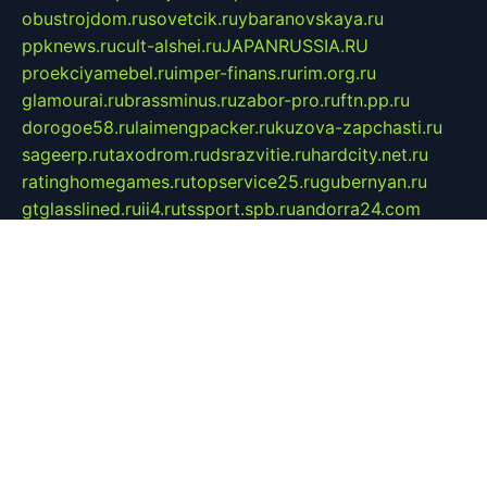
obustrojdom.ru
sovetcik.ru
ybaranovskaya.ru
ppknews.ru
cult-alshei.ru
JAPANRUSSIA.RU
proekciyamebel.ru
imper-finans.ru
rim.org.ru
glamourai.ru
brassminus.ru
zabor-pro.ru
ftn.pp.ru
dorogoe58.ru
laimengpacker.ru
kuzova-zapchasti.ru
sageerp.ru
taxodrom.ru
dsrazvitie.ru
hardcity.net.ru
ratinghomegames.ru
topservice25.ru
gubernyan.ru
gtglasslined.ru
ii4.ru
tssport.spb.ru
andorra24.com
blackwallstreet.ru
oboimos.ru
optim-doors.com.ru
ikuch.ru
nycr.org.ru
npa21.ru
vremya-ch.spb.ru
desert000.ru
ivtorgi.ru
ifiori.ru
catalog-statei.ru
dcv.org.ru
spetsmaster174.ru
ipkameryhiseeu.ru
dum26.ru
ruspol.spb.ru
fr-opendp.ru
kam-solnyshko.ru
cheyenne-arapaho.ru
sevzapmetal.spb.ru
ted-lapidus.spb.ru
parasite-eliminator.ru
sigma-complete.ru
modernworld.ru
dama-moda.ru
eholot-group.ru
sk-nvkz.ru
DRONGOLD.RU
democratia2.ru
i-farmer.ru
mass-sport.org