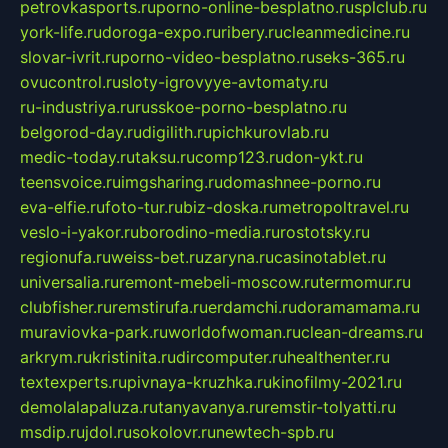
petrovkasports.ru
porno-online-besplatno.ru
splclub.ru
york-life.ru
doroga-expo.ru
ribery.ru
cleanmedicine.ru
slovar-ivrit.ru
porno-video-besplatno.ru
seks-365.ru
ovucontrol.ru
sloty-igrovyye-avtomaty.ru
ru-industriya.ru
russkoe-porno-besplatno.ru
belgorod-day.ru
digilith.ru
pichkurovlab.ru
medic-today.ru
taksu.ru
comp123.ru
don-ykt.ru
teensvoice.ru
imgsharing.ru
domashnee-porno.ru
eva-elfie.ru
foto-tur.ru
biz-doska.ru
metropoltravel.ru
veslo-i-yakor.ru
borodino-media.ru
rostotsky.ru
regionufa.ru
weiss-bet.ru
zaryna.ru
casinotablet.ru
universalia.ru
remont-mebeli-moscow.ru
termomur.ru
clubfisher.ru
remstirufa.ru
erdamchi.ru
doramamama.ru
muraviovka-park.ru
worldofwoman.ru
clean-dreams.ru
arkrym.ru
kristinita.ru
dircomputer.ru
healthenter.ru
textexperts.ru
pivnaya-kruzhka.ru
kinofilmy-2021.ru
demolalapaluza.ru
tanyavanya.ru
remstir-tolyatti.ru
msdip.ru
jdol.ru
sokolovr.ru
newtech-spb.ru