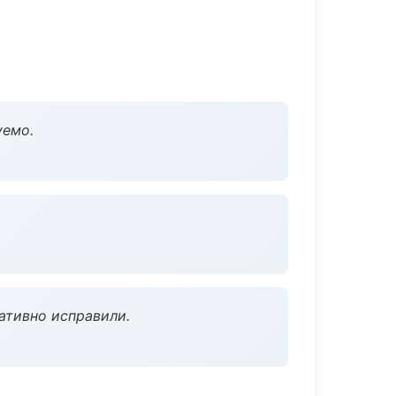
уемо.
ативно исправили.