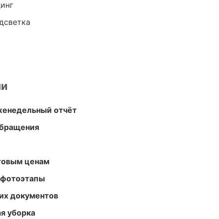
динг
одсветка
ми
женедельный отчёт
обращения
птовым ценам
 фотоэтапы
их документов
ая уборка