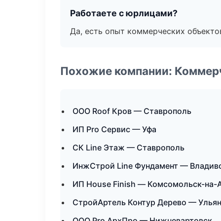
Работаете с юрлицами?
Да, есть опыт коммерческих объекто
Похожие компании: Коммер
ООО Roof Кров — Ставрополь
ИП Pro Сервис — Уфа
СК Line Этаж — Ставрополь
ИнжСтрой Line Фундамент — Владив
ИП House Finish — Комсомольск-на-
СтройАртель Контур Дерево — Улья
ООО Pro АрхПро — Нижневартовск