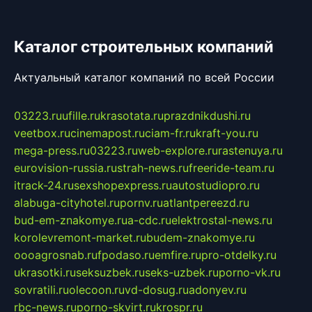
Каталог строительных компаний
Актуальный каталог компаний по всей России
03223.ru
ufille.ru
krasotata.ru
prazdnikdushi.ru
veetbox.ru
cinemapost.ru
ciam-fr.ru
kraft-you.ru
mega-press.ru
03223.ru
web-explore.ru
rastenuya.ru
eurovision-russia.ru
strah-news.ru
freeride-team.ru
itrack-24.ru
sexshopexpress.ru
autostudiopro.ru
alabuga-cityhotel.ru
pornv.ru
atlantpereezd.ru
bud-em-znakomye.ru
a-cdc.ru
elektrostal-news.ru
korolevremont-market.ru
budem-znakomye.ru
oooagrosnab.ru
fpodaso.ru
emfire.ru
pro-otdelky.ru
ukrasotki.ru
seksuzbek.ru
seks-uzbek.ru
porno-vk.ru
sovratili.ru
olecoon.ru
vd-dosug.ru
adonyev.ru
rbc-news.ru
porno-skvirt.ru
krospr.ru