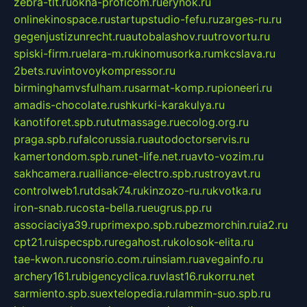
zebra-tlt.ru
okna-proficom.ru
erynok.ru
onlinekinospace.ru
startupstudio-fefu.ru
zarges-ru.ru
gegenjustizunrecht.ru
autobalashov.ru
utrovortu.ru
spiski-firm.ru
elara-m.ru
kinomusorka.ru
mkcslava.ru
2bets.ru
vintovoykompressor.ru
birminghamvsfulham.ru
sarmat-komp.ru
pioneeri.ru
amadis-chocolate.ru
shkurki-karakulya.ru
kanotiforet.spb.ru
tutmassage.ru
ecolog.org.ru
praga.spb.ru
falcorussia.ru
autodoctorservis.ru
kamertondom.spb.ru
net-life.net.ru
avto-vozim.ru
sakhcamera.ru
alliance-electro.spb.ru
stroyavt.ru
controlweb1.ru
tdsak74.ru
kinzozo-ru.ru
kvotka.ru
iron-snab.ru
costa-bella.ru
eugrus.pp.ru
associaciya39.ru
primexpo.spb.ru
bezmorchin.ru
ia2.ru
cpt21.ru
ispecspb.ru
regahost.ru
kolosok-elita.ru
tae-kwon.ru
consrio.com.ru
insiam.ru
avegainfo.ru
archery161.ru
bigencyclica.ru
vlast16.ru
korru.net
sarmiento.spb.su
extelopedia.ru
lammin-suo.spb.ru