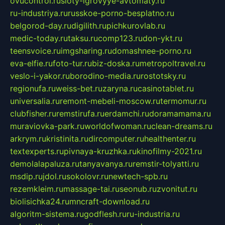
ovucontrol.ru
sloty-igrovyye-avtomaty.ru
ru-industriya.ru
russkoe-porno-besplatno.ru
belgorod-day.ru
digilith.ru
pichkurovlab.ru
medic-today.ru
taksu.ru
comp123.ru
don-ykt.ru
teensvoice.ru
imgsharing.ru
domashnee-porno.ru
eva-elfie.ru
foto-tur.ru
biz-doska.ru
metropoltravel.ru
veslo-i-yakor.ru
borodino-media.ru
rostotsky.ru
regionufa.ru
weiss-bet.ru
zaryna.ru
casinotablet.ru
universalia.ru
remont-mebeli-moscow.ru
termomur.ru
clubfisher.ru
remstirufa.ru
erdamchi.ru
doramamama.ru
muraviovka-park.ru
worldofwoman.ru
clean-dreams.ru
arkrym.ru
kristinita.ru
dircomputer.ru
healthenter.ru
textexperts.ru
pivnaya-kruzhka.ru
kinofilmy-2021.ru
demolalapaluza.ru
tanyavanya.ru
remstir-tolyatti.ru
msdip.ru
jdol.ru
sokolovr.ru
newtech-spb.ru
rezemkleim.ru
massage-tai.ru
seonub.ru
zvonitut.ru
biolisichka24.ru
mncraft-download.ru
algoritm-sistema.ru
godflesh.ru
ru-industria.ru