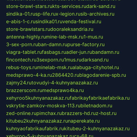
store-brawl-stars.ru
kts-services.ru
dark-sand.ru
sindika-01.ru
sp-life.ru
x-legion.ru
sib-archives.ru
e-abis-1-c.ru
sindika01.ru
venda-festival.ru
store-brawlstars.ru
dooraleksandria.ru
antenna-highly.ru
mine-lab-msk.ru
1-mus.ru
3-sex-porn.ru
ban-damn.ru
purse-factory.ru
viagra-tablet.ru
fasbags.ru
adler-jun.ru
bandamn.ru
fincontech.ru
3sexporn.ru
1mus.ru
darksand.ru
rebus-toys.ru
minelab-msk.ru
alabuga-cityhotel.ru
medsprawo-4-ka.ru
2864420.ru
blagodarenie-spb.ru
zajmy24.ru
tovudyi-4-kuhnyanazakaz.ru
brazzerscom.ru
medsprawo4ka.ru
xehyroo5kuhnyanazakaz.ru
fabrikayfabrikaefabrika.ru
vskrytie-zamkov-moskva-113.ru
biletnadom.ru
zed-online.ru
pimchax.ru
brazzers-hd.ru
z-host.ru
kitubeu2kuhnyanazakaz.ru
naperekate.ru
kuhnyaofabrikaufabrik.ru
kitubeu-2-kuhnyanazakaz.ru
xehyroo-5-kuhnyanazakaz.ru
cs-68.ru