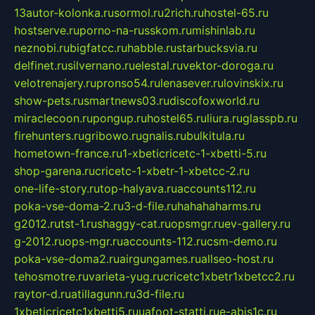
13autor-kolonka.ru
sormol.ru
2rich.ru
hostel-65.ru
hostserve.ru
porno-na-russkom.ru
mishinlab.ru
neznobi.ru
bigfatcc.ru
habble.ru
starbucksvia.ru
delfinet.ru
silvernano.ru
elestal.ru
vektor-doroga.ru
velotrenajery.ru
pronso54.ru
lenasever.ru
lovinskix.ru
show-pets.ru
smartnews03.ru
discofoxworld.ru
miraclecoon.ru
pongup.ru
hostel65.ru
liura.ru
glasspb.ru
firehunters.ru
gribowo.ru
gnalis.ru
bulkitula.ru
hometown-france.ru
1-xbeticricetc-1-xbetti-5.ru
shop-garena.ru
cricetc-1-xbetr-1-xbetcc-2.ru
one-life-story.ru
top-halyava.ru
accounts112.ru
poka-vse-doma-2.ru
3-d-file.ru
hahahaharms.ru
g2012.ru
tst-1.ru
shaggy-cat.ru
opsmgr.ru
ev-gallery.ru
g-2012.ru
ops-mgr.ru
accounts-112.ru
csm-demo.ru
poka-vse-doma2.ru
airgungames.ru
allseo-host.ru
tehosmotre.ru
varieta-yug.ru
cricetc1xbetr1xbetcc2.ru
raytor-d.ru
atillagunn.ru
3d-file.ru
1xbeticricetc1xbetti5.ru
uafoot-statti.ru
e-abis1c.ru