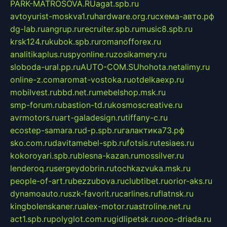
PARK-MATROSOVA.RU
agat.spb.ru
avtoyurist-moskva1.ru
hardware.org.ru
схема-авто.рф
dg-lab.ru
angrup.ru
recruiter.spb.ru
music8.spb.ru
krsk124.ru
kubok.spb.ru
romanofforex.ru
analitikaplus.ru
spyonline.ru
zosikamery.ru
sloboda-ural.pp.ru
AUTO-COM.SU
hohota.net
alimy.ru
online-z.com
aromat-vostoka.ru
otdelkaexp.ru
mobilvest.ru
bbd.net.ru
mebelshop.msk.ru
smp-forum.ru
bastion-td.ru
kosmoscreative.ru
avrmotors.ru
art-galadesign.ru
tiffany-c.ru
ecostep-samara.ru
d-p.spb.ru
галактика73.рф
sko.com.ru
davitamebel-spb.ru
fotsis.ru
tesiaes.ru
kokoroyari.spb.ru
blesna-kazan.ru
mossilver.ru
lenderoq.ru
sergeydobrin.ru
tochkazvuka.msk.ru
people-of-art.ru
bezzubova.ru
clubtibet.ru
orior-aks.ru
dynamoauto.ru
szk-favorit.ru
carlines.ru
flatnsk.ru
kingbolenskaner.ru
alex-motor.ru
astroline.net.ru
act1.spb.ru
polyglot.com.ru
gidlipetsk.ru
ooo-driada.ru