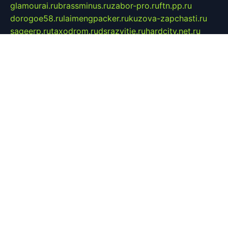
glamourai.ru
brassminus.ru
zabor-pro.ru
ftn.pp.ru
dorogoe58.ru
laimengpacker.ru
kuzova-zapchasti.ru
sageerp.ru
taxodrom.ru
dsrazvitie.ru
hardcity.net.ru
ratinghomegames.ru
topservice25.ru
gubernyan.ru
gtglasslined.ru
ii4.ru
tssport.spb.ru
andorra24.com
blackwallstreet.ru
oboimos.ru
optim-doors.com.ru
ikuch.ru
nycr.org.ru
npa21.ru
vremya-ch.spb.ru
desert000.ru
ivtorgi.ru
ifiori.ru
catalog-statei.ru
dcv.org.ru
spetsmaster174.ru
ipkameryhiseeu.ru
dum26.ru
ruspol.spb.ru
fr-opendp.ru
kam-solnyshko.ru
cheyenne-arapaho.ru
sevzapmetal.spb.ru
ted-lapidus.spb.ru
parasite-eliminator.ru
sigma-complete.ru
modernworld.ru
dama-moda.ru
eholot-group.ru
sk-nvkz.ru
DRONGOLD.RU
democratia2.ru
i-farmer.ru
mass-sport.org
jablonex.spb.ru
bookmess.ru
linkword.ru
refineua.com.ru
cs-spec.net.ru
altay-mebel.ru
DNK-THEATRE.RU
mechaniks.spb.ru
ipcamtechage.ru