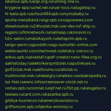
iskatour.spb.ru
snpi.org.ru
running-line.ru
krygeva-spa.ru
chel.net.ru
rust-loco.ru
dugshop.ru
hl-beta.spb.ru
school494.spb.ru
mymubaby.ru
epoha-metalband.ru
ngr.spb.ru
rusgosnews.com
dieselvostok.ru
24hostel.msk.ru
w-dev.ru
f-ship.ru
regsmi.ru
filmnetwork.ru
malinasp.ru
kinosvin.ru
h2o-salon.ru
malutkayork.ru
deltaprim.spb.ru
tango-perm.ru
gooddir.ru
sgv.su
multiki-online.com
webkrasotki.com
cherinvest.ru
detskiy-ostrov.ru
ankou.spb.ru
alvesta1.ru
pdf-creator.ru
nix-files.org.ru
sakhatoday.ru
elektrikersymboler.ru
sputnikyes.ru
golf2club.msk.ru
aeforums.ru
zallclub.ru
multimodal.msk.ru
habaigry.ru
haikko.ru
sobakopedia.ru
isz-fest.ru
ewnc.info
screensaver-clock.net.ru
volnav.spb.ru
comnat.ru
npf.net.ru
7bit.pp.ru
kalugatur.ru
tesiaes.ru
card.com.ru
kazanka.spb.ru
gildiya-kuznecov.ru
kameryboavision.ru
griffoncom.spb.ru
fabrika-emotsiy.ru