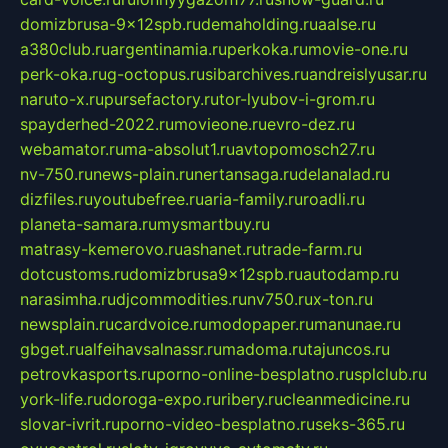
domizbrusa-9x12spb.ru
demaholding.ru
aalse.ru
a380club.ru
argentinamia.ru
perkoka.ru
movie-one.ru
perk-oka.ru
g-octopus.ru
sibarchives.ru
andreislyusar.ru
naruto-x.ru
pursefactory.ru
tor-lyubov-i-grom.ru
spayderhed-2022.ru
movieone.ru
evro-dez.ru
webamator.ru
ma-absolut1.ru
avtopomosch27.ru
nv-750.ru
news-plain.ru
nertansaga.ru
delanalad.ru
dizfiles.ru
youtubefree.ru
aria-family.ru
roadli.ru
planeta-samara.ru
mysmartbuy.ru
matrasy-kemerovo.ru
ashanet.ru
trade-farm.ru
dotcustoms.ru
domizbrusa9x12spb.ru
autodamp.ru
narasimha.ru
djcommodities.ru
nv750.ru
x-ton.ru
newsplain.ru
cardvoice.ru
modopaper.ru
manunae.ru
gbget.ru
alfeihavsalnassr.ru
madoma.ru
tajuncos.ru
petrovkasports.ru
porno-online-besplatno.ru
splclub.ru
york-life.ru
doroga-expo.ru
ribery.ru
cleanmedicine.ru
slovar-ivrit.ru
porno-video-besplatno.ru
seks-365.ru