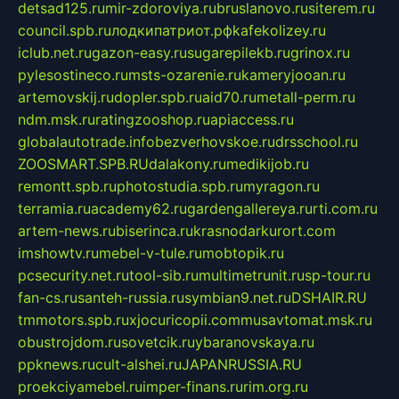
detsad125.ru
mir-zdoroviya.ru
bruslanovo.ru
siterem.ru
council.spb.ru
лодкипатриот.рф
kafekolizey.ru
iclub.net.ru
gazon-easy.ru
sugarepilekb.ru
grinox.ru
pylesostineco.ru
msts-ozarenie.ru
kameryjooan.ru
artemovskij.ru
dopler.spb.ru
aid70.ru
metall-perm.ru
ndm.msk.ru
ratingzooshop.ru
apiaccess.ru
globalautotrade.info
bezverhovskoe.ru
drsschool.ru
ZOOSMART.SPB.RU
dalakony.ru
medikijob.ru
remontt.spb.ru
photostudia.spb.ru
myragon.ru
terramia.ru
academy62.ru
gardengallereya.ru
rti.com.ru
artem-news.ru
biserinca.ru
krasnodarkurort.com
imshowtv.ru
mebel-v-tule.ru
mobtopik.ru
pcsecurity.net.ru
tool-sib.ru
multimetrunit.ru
sp-tour.ru
fan-cs.ru
santeh-russia.ru
symbian9.net.ru
DSHAIR.RU
tmmotors.spb.ru
xjocuricopii.com
musavtomat.msk.ru
obustrojdom.ru
sovetcik.ru
ybaranovskaya.ru
ppknews.ru
cult-alshei.ru
JAPANRUSSIA.RU
proekciyamebel.ru
imper-finans.ru
rim.org.ru