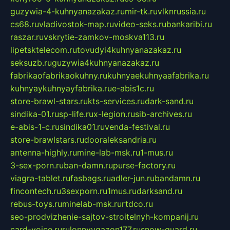
guzywia-4-kuhnyanazakaz.ru
mir-tk.ru
vlknrussia.ru
cs68.ru
vladivostok-map.ru
video-seks.ru
bankaribi.ru
raszar.ru
vskrytie-zamkov-moskva113.ru
lipetsktelecom.ru
tovudyi4kuhnyanazakaz.ru
seksuzb.ru
guzywia4kuhnyanazakaz.ru
fabrikaofabrikaokuhny.ru
kuhnyaekuhnyaafabrika.ru
kuhnyaykuhnyayfabrika.ru
e-abis1c.ru
store-brawl-stars.ru
kts-services.ru
dark-sand.ru
sindika-01.ru
sp-life.ru
x-legion.ru
sib-archives.ru
e-abis-1-c.ru
sindika01.ru
venda-festival.ru
store-brawlstars.ru
dooraleksandria.ru
antenna-highly.ru
mine-lab-msk.ru
1-mus.ru
3-sex-porn.ru
ban-damn.ru
purse-factory.ru
viagra-tablet.ru
fasbags.ru
adler-jun.ru
bandamn.ru
fincontech.ru
3sexporn.ru
1mus.ru
darksand.ru
rebus-toys.ru
minelab-msk.ru
rtdco.ru
seo-prodvizhenie-sajtov-stroitelnyh-kompanij.ru
card-voice.ru
rulonnyygazon177.ru
snow-guard.ru