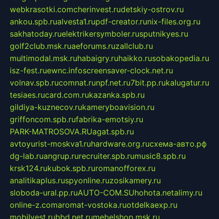
webkrasotki.com
cherinvest.ru
detskiy-ostrov.ru
ankou.spb.ru
alvesta1.ru
pdf-creator.ru
nix-files.org.ru
sakhatoday.ru
elektrikersymboler.ru
sputnikyes.ru
golf2club.msk.ru
aeforums.ru
zallclub.ru
multimodal.msk.ru
habaigry.ru
haikko.ru
sobakopedia.ru
isz-fest.ru
ewnc.info
screensaver-clock.net.ru
volnav.spb.ru
comnat.ru
npf.net.ru
7bit.pp.ru
kalugatur.ru
tesiaes.ru
card.com.ru
kazanka.spb.ru
gildiya-kuznecov.ru
kameryboavision.ru
griffoncom.spb.ru
fabrika-emotsiy.ru
PARK-MATROSOVA.RU
agat.spb.ru
avtoyurist-moskva1.ru
hardware.org.ru
схема-авто.рф
dg-lab.ru
angrup.ru
recruiter.spb.ru
music8.spb.ru
krsk124.ru
kubok.spb.ru
romanofforex.ru
analitikaplus.ru
spyonline.ru
zosikamery.ru
sloboda-ural.pp.ru
AUTO-COM.SU
hohota.net
alimy.ru
online-z.com
aromat-vostoka.ru
otdelkaexp.ru
mobilvest.ru
bbd.net.ru
mebelshop.msk.ru