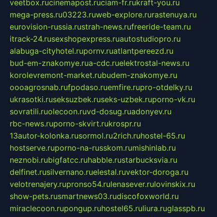
veetbox.ru
cinemapost.ru
ciam-fr.ru
kraft-you.ru
mega-press.ru
03223.ru
web-explore.ru
rastenuya.ru
eurovision-russia.ru
strah-news.ru
freeride-team.ru
itrack-24.ru
sexshopexpress.ru
autostudiopro.ru
alabuga-cityhotel.ru
pornv.ru
atlantpereezd.ru
bud-em-znakomye.ru
a-cdc.ru
elektrostal-news.ru
korolevremont-market.ru
budem-znakomye.ru
oooagrosnab.ru
fpodaso.ru
emfire.ru
pro-otdelky.ru
ukrasotki.ru
seksuzbek.ru
seks-uzbek.ru
porno-vk.ru
sovratili.ru
olecoon.ru
vd-dosug.ru
adonyev.ru
rbc-news.ru
porno-skvirt.ru
krospr.ru
13autor-kolonka.ru
sormol.ru
2rich.ru
hostel-65.ru
hostserve.ru
porno-na-russkom.ru
mishinlab.ru
neznobi.ru
bigfatcc.ru
habble.ru
starbucksvia.ru
delfinet.ru
silvernano.ru
elestal.ru
vektor-doroga.ru
velotrenajery.ru
pronso54.ru
lenasever.ru
lovinskix.ru
show-pets.ru
smartnews03.ru
discofoxworld.ru
miraclecoon.ru
pongup.ru
hostel65.ru
liura.ru
glasspb.ru