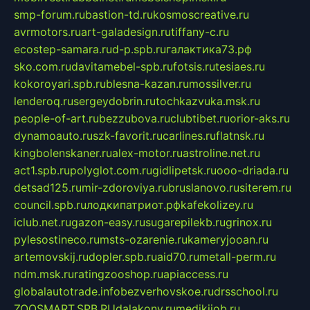
smp-forum.ru
bastion-td.ru
kosmoscreative.ru
avrmotors.ru
art-galadesign.ru
tiffany-c.ru
ecostep-samara.ru
d-p.spb.ru
галактика73.рф
sko.com.ru
davitamebel-spb.ru
fotsis.ru
tesiaes.ru
kokoroyari.spb.ru
blesna-kazan.ru
mossilver.ru
lenderoq.ru
sergeydobrin.ru
tochkazvuka.msk.ru
people-of-art.ru
bezzubova.ru
clubtibet.ru
orior-aks.ru
dynamoauto.ru
szk-favorit.ru
carlines.ru
flatnsk.ru
kingbolenskaner.ru
alex-motor.ru
astroline.net.ru
act1.spb.ru
polyglot.com.ru
gidlipetsk.ru
ooo-driada.ru
detsad125.ru
mir-zdoroviya.ru
bruslanovo.ru
siterem.ru
council.spb.ru
лодкипатриот.рф
kafekolizey.ru
iclub.net.ru
gazon-easy.ru
sugarepilekb.ru
grinox.ru
pylesostineco.ru
msts-ozarenie.ru
kameryjooan.ru
artemovskij.ru
dopler.spb.ru
aid70.ru
metall-perm.ru
ndm.msk.ru
ratingzooshop.ru
apiaccess.ru
globalautotrade.info
bezverhovskoe.ru
drsschool.ru
ZOOSMART.SPB.RU
dalakony.ru
medikijob.ru