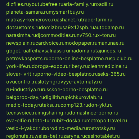
dizfiles.ru
youtubefree.ru
aria-family.ru
roadli.ru
planeta-samara.ru
mysmartbuy.ru
matrasy-kemerovo.ru
ashanet.ru
trade-farm.ru
dotcustoms.ru
domizbrusa9x12spb.ru
autodamp.ru
narasimha.ru
djcommodities.ru
nv750.ru
x-ton.ru
newsplain.ru
cardvoice.ru
modopaper.ru
manunae.ru
gbget.ru
alfeihavsalnassr.ru
madoma.ru
tajuncos.ru
petrovkasports.ru
porno-online-besplatno.ru
splclub.ru
york-life.ru
doroga-expo.ru
ribery.ru
cleanmedicine.ru
slovar-ivrit.ru
porno-video-besplatno.ru
seks-365.ru
ovucontrol.ru
sloty-igrovyye-avtomaty.ru
ru-industriya.ru
russkoe-porno-besplatno.ru
belgorod-day.ru
digilith.ru
pichkurovlab.ru
medic-today.ru
taksu.ru
comp123.ru
don-ykt.ru
teensvoice.ru
imgsharing.ru
domashnee-porno.ru
eva-elfie.ru
foto-tur.ru
biz-doska.ru
metropoltravel.ru
veslo-i-yakor.ru
borodino-media.ru
rostotsky.ru
regionufa.ru
weiss-bet.ru
zaryna.ru
casinotablet.ru