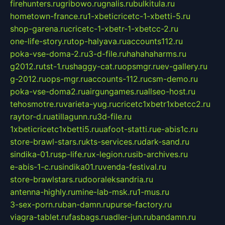
firehunters.ru
gribowo.ru
gnalis.ru
bulkitula.ru
hometown-france.ru
1-xbeticricetc-1-xbetti-5.ru
shop-garena.ru
cricetc-1-xbetr-1-xbetcc-2.ru
one-life-story.ru
top-halyava.ru
accounts112.ru
poka-vse-doma-2.ru
3-d-file.ru
hahahaharms.ru
g2012.ru
tst-1.ru
shaggy-cat.ru
opsmgr.ru
ev-gallery.ru
g-2012.ru
ops-mgr.ru
accounts-112.ru
csm-demo.ru
poka-vse-doma2.ru
airgungames.ru
allseo-host.ru
tehosmotre.ru
varieta-yug.ru
cricetc1xbetr1xbetcc2.ru
raytor-d.ru
atillagunn.ru
3d-file.ru
1xbeticricetc1xbetti5.ru
uafoot-statti.ru
e-abis1c.ru
store-brawl-stars.ru
kts-services.ru
dark-sand.ru
sindika-01.ru
sp-life.ru
x-legion.ru
sib-archives.ru
e-abis-1-c.ru
sindika01.ru
venda-festival.ru
store-brawlstars.ru
dooraleksandria.ru
antenna-highly.ru
mine-lab-msk.ru
1-mus.ru
3-sex-porn.ru
ban-damn.ru
purse-factory.ru
viagra-tablet.ru
fasbags.ru
adler-jun.ru
bandamn.ru