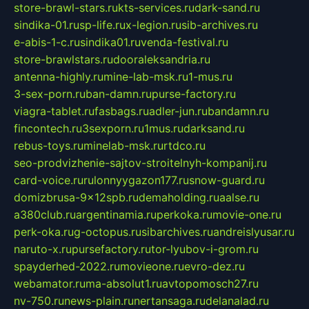
store-brawl-stars.ru
kts-services.ru
dark-sand.ru
sindika-01.ru
sp-life.ru
x-legion.ru
sib-archives.ru
e-abis-1-c.ru
sindika01.ru
venda-festival.ru
store-brawlstars.ru
dooraleksandria.ru
antenna-highly.ru
mine-lab-msk.ru
1-mus.ru
3-sex-porn.ru
ban-damn.ru
purse-factory.ru
viagra-tablet.ru
fasbags.ru
adler-jun.ru
bandamn.ru
fincontech.ru
3sexporn.ru
1mus.ru
darksand.ru
rebus-toys.ru
minelab-msk.ru
rtdco.ru
seo-prodvizhenie-sajtov-stroitelnyh-kompanij.ru
card-voice.ru
rulonnyygazon177.ru
snow-guard.ru
domizbrusa-9x12spb.ru
demaholding.ru
aalse.ru
a380club.ru
argentinamia.ru
perkoka.ru
movie-one.ru
perk-oka.ru
g-octopus.ru
sibarchives.ru
andreislyusar.ru
naruto-x.ru
pursefactory.ru
tor-lyubov-i-grom.ru
spayderhed-2022.ru
movieone.ru
evro-dez.ru
webamator.ru
ma-absolut1.ru
avtopomosch27.ru
nv-750.ru
news-plain.ru
nertansaga.ru
delanalad.ru