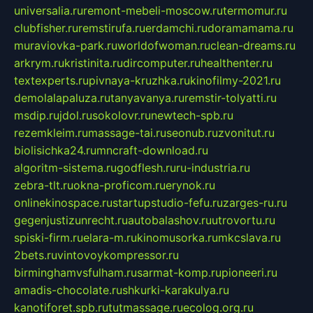
universalia.ru
remont-mebeli-moscow.ru
termomur.ru
clubfisher.ru
remstirufa.ru
erdamchi.ru
doramamama.ru
muraviovka-park.ru
worldofwoman.ru
clean-dreams.ru
arkrym.ru
kristinita.ru
dircomputer.ru
healthenter.ru
textexperts.ru
pivnaya-kruzhka.ru
kinofilmy-2021.ru
demolalapaluza.ru
tanyavanya.ru
remstir-tolyatti.ru
msdip.ru
jdol.ru
sokolovr.ru
newtech-spb.ru
rezemkleim.ru
massage-tai.ru
seonub.ru
zvonitut.ru
biolisichka24.ru
mncraft-download.ru
algoritm-sistema.ru
godflesh.ru
ru-industria.ru
zebra-tlt.ru
okna-proficom.ru
erynok.ru
onlinekinospace.ru
startupstudio-fefu.ru
zarges-ru.ru
gegenjustizunrecht.ru
autobalashov.ru
utrovortu.ru
spiski-firm.ru
elara-m.ru
kinomusorka.ru
mkcslava.ru
2bets.ru
vintovoykompressor.ru
birminghamvsfulham.ru
sarmat-komp.ru
pioneeri.ru
amadis-chocolate.ru
shkurki-karakulya.ru
kanotiforet.spb.ru
tutmassage.ru
ecolog.org.ru