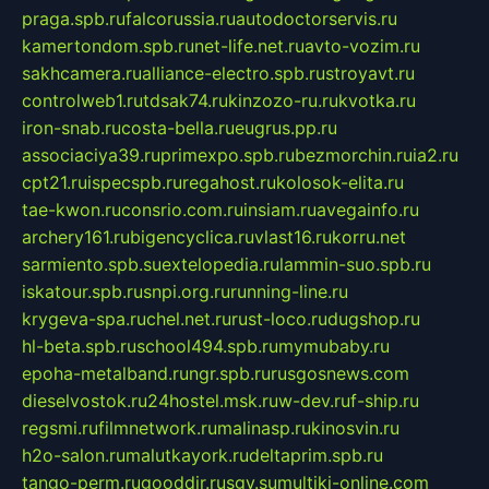
praga.spb.ru
falcorussia.ru
autodoctorservis.ru
kamertondom.spb.ru
net-life.net.ru
avto-vozim.ru
sakhcamera.ru
alliance-electro.spb.ru
stroyavt.ru
controlweb1.ru
tdsak74.ru
kinzozo-ru.ru
kvotka.ru
iron-snab.ru
costa-bella.ru
eugrus.pp.ru
associaciya39.ru
primexpo.spb.ru
bezmorchin.ru
ia2.ru
cpt21.ru
ispecspb.ru
regahost.ru
kolosok-elita.ru
tae-kwon.ru
consrio.com.ru
insiam.ru
avegainfo.ru
archery161.ru
bigencyclica.ru
vlast16.ru
korru.net
sarmiento.spb.su
extelopedia.ru
lammin-suo.spb.ru
iskatour.spb.ru
snpi.org.ru
running-line.ru
krygeva-spa.ru
chel.net.ru
rust-loco.ru
dugshop.ru
hl-beta.spb.ru
school494.spb.ru
mymubaby.ru
epoha-metalband.ru
ngr.spb.ru
rusgosnews.com
dieselvostok.ru
24hostel.msk.ru
w-dev.ru
f-ship.ru
regsmi.ru
filmnetwork.ru
malinasp.ru
kinosvin.ru
h2o-salon.ru
malutkayork.ru
deltaprim.spb.ru
tango-perm.ru
gooddir.ru
sgv.su
multiki-online.com