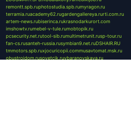
remontt.spb.ru
photostudia.spb.ru
myragon.ru
terramia.ru
academy62.ru
gardengallereya.ru
rti.com.ru
artem-news.ru
biserinca.ru
krasnodarkurort.com
imshowtv.ru
mebel-v-tule.ru
mobtopik.ru
pcsecurity.net.ru
tool-sib.ru
multimetrunit.ru
sp-tour.ru
fan-cs.ru
santeh-russia.ru
symbian9.net.ru
DSHAIR.RU
tmmotors.spb.ru
xjocuricopii.com
musavtomat.msk.ru
obustrojdom.ru
sovetcik.ru
ybaranovskaya.ru
ppknews.ru
cult-alshei.ru
JAPANRUSSIA.RU
proekciyamebel.ru
imper-finans.ru
rim.org.ru
glamourai.ru
brassminus.ru
zabor-pro.ru
ftn.pp.ru
dorogoe58.ru
laimengpacker.ru
kuzova-zapchasti.ru
sageerp.ru
taxodrom.ru
dsrazvitie.ru
hardcity.net.ru
ratinghomegames.ru
topservice25.ru
gubernyan.ru
gtglasslined.ru
ii4.ru
tssport.spb.ru
andorra24.com
blackwallstreet.ru
oboimos.ru
optim-doors.com.ru
ikuch.ru
nycr.org.ru
npa21.ru
vremya-ch.spb.ru
desert000.ru
ivtorgi.ru
ifiori.ru
catalog-statei.ru