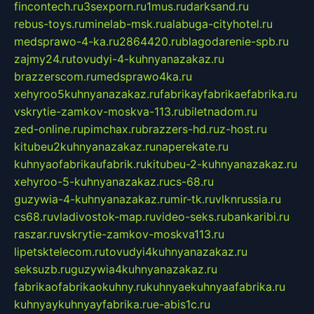
fincontech.ru
3sexporn.ru
1mus.ru
darksand.ru
rebus-toys.ru
minelab-msk.ru
alabuga-cityhotel.ru
medsprawo-4-ka.ru
2864420.ru
blagodarenie-spb.ru
zajmy24.ru
tovudyi-4-kuhnyanazakaz.ru
brazzerscom.ru
medsprawo4ka.ru
xehyroo5kuhnyanazakaz.ru
fabrikayfabrikaefabrika.ru
vskrytie-zamkov-moskva-113.ru
biletnadom.ru
zed-online.ru
pimchax.ru
brazzers-hd.ru
z-host.ru
kitubeu2kuhnyanazakaz.ru
naperekate.ru
kuhnyaofabrikaufabrik.ru
kitubeu-2-kuhnyanazakaz.ru
xehyroo-5-kuhnyanazakaz.ru
cs-68.ru
guzywia-4-kuhnyanazakaz.ru
mir-tk.ru
vlknrussia.ru
cs68.ru
vladivostok-map.ru
video-seks.ru
bankaribi.ru
raszar.ru
vskrytie-zamkov-moskva113.ru
lipetsktelecom.ru
tovudyi4kuhnyanazakaz.ru
seksuzb.ru
guzywia4kuhnyanazakaz.ru
fabrikaofabrikaokuhny.ru
kuhnyaekuhnyaafabrika.ru
kuhnyaykuhnyayfabrika.ru
e-abis1c.ru