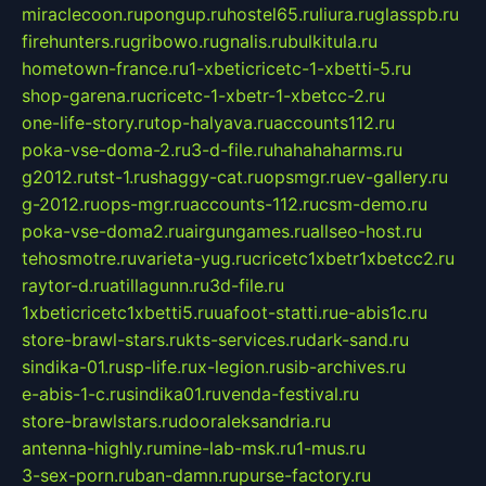
miraclecoon.ru
pongup.ru
hostel65.ru
liura.ru
glasspb.ru
firehunters.ru
gribowo.ru
gnalis.ru
bulkitula.ru
hometown-france.ru
1-xbeticricetc-1-xbetti-5.ru
shop-garena.ru
cricetc-1-xbetr-1-xbetcc-2.ru
one-life-story.ru
top-halyava.ru
accounts112.ru
poka-vse-doma-2.ru
3-d-file.ru
hahahaharms.ru
g2012.ru
tst-1.ru
shaggy-cat.ru
opsmgr.ru
ev-gallery.ru
g-2012.ru
ops-mgr.ru
accounts-112.ru
csm-demo.ru
poka-vse-doma2.ru
airgungames.ru
allseo-host.ru
tehosmotre.ru
varieta-yug.ru
cricetc1xbetr1xbetcc2.ru
raytor-d.ru
atillagunn.ru
3d-file.ru
1xbeticricetc1xbetti5.ru
uafoot-statti.ru
e-abis1c.ru
store-brawl-stars.ru
kts-services.ru
dark-sand.ru
sindika-01.ru
sp-life.ru
x-legion.ru
sib-archives.ru
e-abis-1-c.ru
sindika01.ru
venda-festival.ru
store-brawlstars.ru
dooraleksandria.ru
antenna-highly.ru
mine-lab-msk.ru
1-mus.ru
3-sex-porn.ru
ban-damn.ru
purse-factory.ru