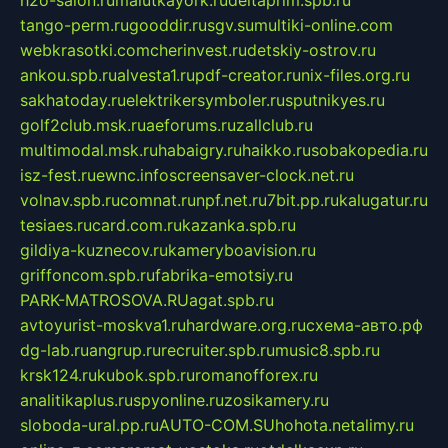
h2o-salon.ru
malutkayork.ru
deltaprim.spb.ru
tango-perm.ru
gooddir.ru
sgv.su
multiki-online.com
webkrasotki.com
cherinvest.ru
detskiy-ostrov.ru
ankou.spb.ru
alvesta1.ru
pdf-creator.ru
nix-files.org.ru
sakhatoday.ru
elektrikersymboler.ru
sputnikyes.ru
golf2club.msk.ru
aeforums.ru
zallclub.ru
multimodal.msk.ru
habaigry.ru
haikko.ru
sobakopedia.ru
isz-fest.ru
ewnc.info
screensaver-clock.net.ru
volnav.spb.ru
comnat.ru
npf.net.ru
7bit.pp.ru
kalugatur.ru
tesiaes.ru
card.com.ru
kazanka.spb.ru
gildiya-kuznecov.ru
kameryboavision.ru
griffoncom.spb.ru
fabrika-emotsiy.ru
PARK-MATROSOVA.RU
agat.spb.ru
avtoyurist-moskva1.ru
hardware.org.ru
схема-авто.рф
dg-lab.ru
angrup.ru
recruiter.spb.ru
music8.spb.ru
krsk124.ru
kubok.spb.ru
romanofforex.ru
analitikaplus.ru
spyonline.ru
zosikamery.ru
sloboda-ural.pp.ru
AUTO-COM.SU
hohota.net
alimy.ru