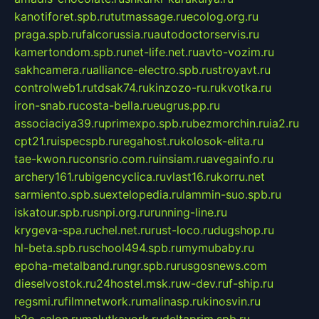
kanotiforet.spb.ru
tutmassage.ru
ecolog.org.ru
praga.spb.ru
falcorussia.ru
autodoctorservis.ru
kamertondom.spb.ru
net-life.net.ru
avto-vozim.ru
sakhcamera.ru
alliance-electro.spb.ru
stroyavt.ru
controlweb1.ru
tdsak74.ru
kinzozo-ru.ru
kvotka.ru
iron-snab.ru
costa-bella.ru
eugrus.pp.ru
associaciya39.ru
primexpo.spb.ru
bezmorchin.ru
ia2.ru
cpt21.ru
ispecspb.ru
regahost.ru
kolosok-elita.ru
tae-kwon.ru
consrio.com.ru
insiam.ru
avegainfo.ru
archery161.ru
bigencyclica.ru
vlast16.ru
korru.net
sarmiento.spb.su
extelopedia.ru
lammin-suo.spb.ru
iskatour.spb.ru
snpi.org.ru
running-line.ru
krygeva-spa.ru
chel.net.ru
rust-loco.ru
dugshop.ru
hl-beta.spb.ru
school494.spb.ru
mymubaby.ru
epoha-metalband.ru
ngr.spb.ru
rusgosnews.com
dieselvostok.ru
24hostel.msk.ru
w-dev.ru
f-ship.ru
regsmi.ru
filmnetwork.ru
malinasp.ru
kinosvin.ru