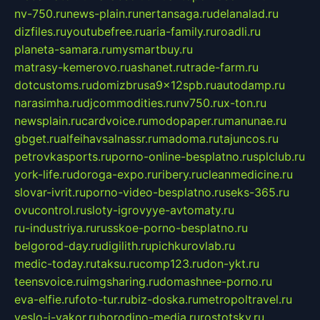
nv-750.ru
news-plain.ru
nertansaga.ru
delanalad.ru
dizfiles.ru
youtubefree.ru
aria-family.ru
roadli.ru
planeta-samara.ru
mysmartbuy.ru
matrasy-kemerovo.ru
ashanet.ru
trade-farm.ru
dotcustoms.ru
domizbrusa9x12spb.ru
autodamp.ru
narasimha.ru
djcommodities.ru
nv750.ru
x-ton.ru
newsplain.ru
cardvoice.ru
modopaper.ru
manunae.ru
gbget.ru
alfeihavsalnassr.ru
madoma.ru
tajuncos.ru
petrovkasports.ru
porno-online-besplatno.ru
splclub.ru
york-life.ru
doroga-expo.ru
ribery.ru
cleanmedicine.ru
slovar-ivrit.ru
porno-video-besplatno.ru
seks-365.ru
ovucontrol.ru
sloty-igrovyye-avtomaty.ru
ru-industriya.ru
russkoe-porno-besplatno.ru
belgorod-day.ru
digilith.ru
pichkurovlab.ru
medic-today.ru
taksu.ru
comp123.ru
don-ykt.ru
teensvoice.ru
imgsharing.ru
domashnee-porno.ru
eva-elfie.ru
foto-tur.ru
biz-doska.ru
metropoltravel.ru
veslo-i-yakor.ru
borodino-media.ru
rostotsky.ru