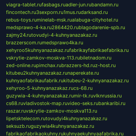
viagra-tablet.ru
fasbags.ru
adler-jun.ru
bandamn.ru
fincontech.ru
3sexporn.ru
1mus.ru
darksand.ru
rebus-toys.ru
minelab-msk.ru
alabuga-cityhotel.ru
medsprawo-4-ka.ru
2864420.ru
blagodarenie-spb.ru
zajmy24.ru
tovudyi-4-kuhnyanazakaz.ru
brazzerscom.ru
medsprawo4ka.ru
xehyroo5kuhnyanazakaz.ru
fabrikayfabrikaefabrika.ru
vskrytie-zamkov-moskva-113.ru
biletnadom.ru
zed-online.ru
pimchax.ru
brazzers-hd.ru
z-host.ru
kitubeu2kuhnyanazakaz.ru
naperekate.ru
kuhnyaofabrikaufabrik.ru
kitubeu-2-kuhnyanazakaz.ru
xehyroo-5-kuhnyanazakaz.ru
cs-68.ru
guzywia-4-kuhnyanazakaz.ru
mir-tk.ru
vlknrussia.ru
cs68.ru
vladivostok-map.ru
video-seks.ru
bankaribi.ru
raszar.ru
vskrytie-zamkov-moskva113.ru
lipetsktelecom.ru
tovudyi4kuhnyanazakaz.ru
seksuzb.ru
guzywia4kuhnyanazakaz.ru
fabrikaofabrikaokuhny.ru
kuhnyaekuhnyaafabrika.ru