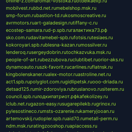
online-z.com
aromat-vostoka.ru
otdelkaexp.ru
mobilvest.ru
bbd.net.ru
mebelshop.msk.ru
smp-forum.ru
bastion-td.ru
kosmoscreative.ru
avrmotors.ru
art-galadesign.ru
tiffany-c.ru
ecostep-samara.ru
d-p.spb.ru
галактика73.рф
sko.com.ru
davitamebel-spb.ru
fotsis.ru
tesiaes.ru
kokoroyari.spb.ru
blesna-kazan.ru
mossilver.ru
lenderoq.ru
sergeydobrin.ru
tochkazvuka.msk.ru
people-of-art.ru
bezzubova.ru
clubtibet.ru
orior-aks.ru
dynamoauto.ru
szk-favorit.ru
carlines.ru
flatnsk.ru
kingbolenskaner.ru
alex-motor.ru
astroline.net.ru
act1.spb.ru
polyglot.com.ru
gidlipetsk.ru
ooo-driada.ru
detsad125.ru
mir-zdoroviya.ru
bruslanovo.ru
siterem.ru
council.spb.ru
лодкипатриот.рф
kafekolizey.ru
iclub.net.ru
gazon-easy.ru
sugarepilekb.ru
grinox.ru
pylesostineco.ru
msts-ozarenie.ru
kameryjooan.ru
artemovskij.ru
dopler.spb.ru
aid70.ru
metall-perm.ru
ndm.msk.ru
ratingzooshop.ru
apiaccess.ru