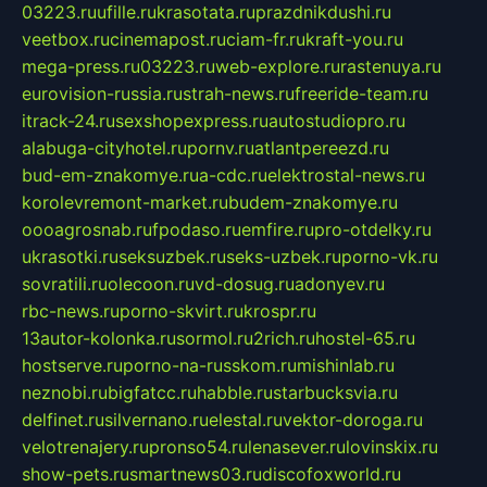
03223.ru
ufille.ru
krasotata.ru
prazdnikdushi.ru
veetbox.ru
cinemapost.ru
ciam-fr.ru
kraft-you.ru
mega-press.ru
03223.ru
web-explore.ru
rastenuya.ru
eurovision-russia.ru
strah-news.ru
freeride-team.ru
itrack-24.ru
sexshopexpress.ru
autostudiopro.ru
alabuga-cityhotel.ru
pornv.ru
atlantpereezd.ru
bud-em-znakomye.ru
a-cdc.ru
elektrostal-news.ru
korolevremont-market.ru
budem-znakomye.ru
oooagrosnab.ru
fpodaso.ru
emfire.ru
pro-otdelky.ru
ukrasotki.ru
seksuzbek.ru
seks-uzbek.ru
porno-vk.ru
sovratili.ru
olecoon.ru
vd-dosug.ru
adonyev.ru
rbc-news.ru
porno-skvirt.ru
krospr.ru
13autor-kolonka.ru
sormol.ru
2rich.ru
hostel-65.ru
hostserve.ru
porno-na-russkom.ru
mishinlab.ru
neznobi.ru
bigfatcc.ru
habble.ru
starbucksvia.ru
delfinet.ru
silvernano.ru
elestal.ru
vektor-doroga.ru
velotrenajery.ru
pronso54.ru
lenasever.ru
lovinskix.ru
show-pets.ru
smartnews03.ru
discofoxworld.ru