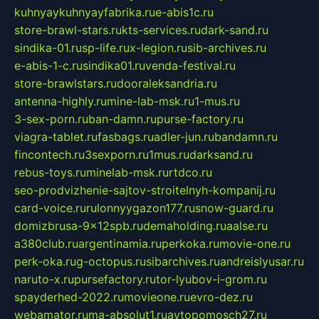
kuhnyaykuhnyayfabrika.ru
e-abis1c.ru
store-brawl-stars.ru
kts-services.ru
dark-sand.ru
sindika-01.ru
sp-life.ru
x-legion.ru
sib-archives.ru
e-abis-1-c.ru
sindika01.ru
venda-festival.ru
store-brawlstars.ru
dooraleksandria.ru
antenna-highly.ru
mine-lab-msk.ru
1-mus.ru
3-sex-porn.ru
ban-damn.ru
purse-factory.ru
viagra-tablet.ru
fasbags.ru
adler-jun.ru
bandamn.ru
fincontech.ru
3sexporn.ru
1mus.ru
darksand.ru
rebus-toys.ru
minelab-msk.ru
rtdco.ru
seo-prodvizhenie-sajtov-stroitelnyh-kompanij.ru
card-voice.ru
rulonnyygazon177.ru
snow-guard.ru
domizbrusa-9x12spb.ru
demaholding.ru
aalse.ru
a380club.ru
argentinamia.ru
perkoka.ru
movie-one.ru
perk-oka.ru
g-octopus.ru
sibarchives.ru
andreislyusar.ru
naruto-x.ru
pursefactory.ru
tor-lyubov-i-grom.ru
spayderhed-2022.ru
movieone.ru
evro-dez.ru
webamator.ru
ma-absolut1.ru
avtopomosch27.ru