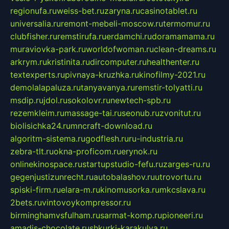
regionufa.ru
weiss-bet.ru
zaryna.ru
casinotablet.ru
universalia.ru
remont-mebeli-moscow.ru
termomur.ru
clubfisher.ru
remstirufa.ru
erdamchi.ru
doramamama.ru
muraviovka-park.ru
worldofwoman.ru
clean-dreams.ru
arkrym.ru
kristinita.ru
dircomputer.ru
healthenter.ru
textexperts.ru
pivnaya-kruzhka.ru
kinofilmy-2021.ru
demolalapaluza.ru
tanyavanya.ru
remstir-tolyatti.ru
msdip.ru
jdol.ru
sokolovr.ru
newtech-spb.ru
rezemkleim.ru
massage-tai.ru
seonub.ru
zvonitut.ru
biolisichka24.ru
mncraft-download.ru
algoritm-sistema.ru
godflesh.ru
ru-industria.ru
zebra-tlt.ru
okna-proficom.ru
erynok.ru
onlinekinospace.ru
startupstudio-fefu.ru
zarges-ru.ru
gegenjustizunrecht.ru
autobalashov.ru
utrovortu.ru
spiski-firm.ru
elara-m.ru
kinomusorka.ru
mkcslava.ru
2bets.ru
vintovoykompressor.ru
birminghamvsfulham.ru
sarmat-komp.ru
pioneeri.ru
amadis-chocolate.ru
shkurki-karakulya.ru