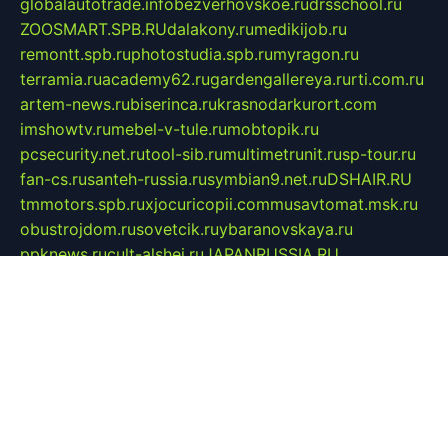
globalautotrade.info
bezverhovskoe.ru
drsschool.ru
ZOOSMART.SPB.RU
dalakony.ru
medikijob.ru
remontt.spb.ru
photostudia.spb.ru
myragon.ru
terramia.ru
academy62.ru
gardengallereya.ru
rti.com.ru
artem-news.ru
biserinca.ru
krasnodarkurort.com
imshowtv.ru
mebel-v-tule.ru
mobtopik.ru
pcsecurity.net.ru
tool-sib.ru
multimetrunit.ru
sp-tour.ru
fan-cs.ru
santeh-russia.ru
symbian9.net.ru
DSHAIR.RU
tmmotors.spb.ru
xjocuricopii.com
musavtomat.msk.ru
obustrojdom.ru
sovetcik.ru
ybaranovskaya.ru
ppknews.ru
cult-alshei.ru
JAPANRUSSIA.RU
proekciyamebel.ru
imper-finans.ru
rim.org.ru
glamourai.ru
brassminus.ru
zabor-pro.ru
ftn.pp.ru
dorogoe58.ru
laimengpacker.ru
kuzova-zapchasti.ru
sageerp.ru
taxodrom.ru
dsrazvitie.ru
hardcity.net.ru
ratinghomegames.ru
topservice25.ru
gubernyan.ru
gtglasslined.ru
ii4.ru
tssport.spb.ru
andorra24.com
blackwallstreet.ru
oboimos.ru
optim-doors.com.ru