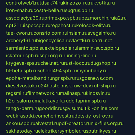
controlweb1.ru
tdsak74.ru
kinzozo-ru.ru
kvotka.ru
iron-snab.ru
costa-bella.ru
eugrus.pp.ru
associaciya39.ru
primexpo.spb.ru
bezmorchin.ru
ia2.ru
cpt21.ru
ispecspb.ru
regahost.ru
kolosok-elita.ru
tae-kwon.ru
consrio.com.ru
insiam.ru
avegainfo.ru
archery161.ru
bigencyclica.ru
vlast16.ru
korru.net
sarmiento.spb.su
extelopedia.ru
lammin-suo.spb.ru
iskatour.spb.ru
snpi.org.ru
running-line.ru
krygeva-spa.ru
chel.net.ru
rust-loco.ru
dugshop.ru
hl-beta.spb.ru
school494.spb.ru
mymubaby.ru
epoha-metalband.ru
ngr.spb.ru
rusgosnews.com
dieselvostok.ru
24hostel.msk.ru
w-dev.ru
f-ship.ru
regsmi.ru
filmnetwork.ru
malinasp.ru
kinosvin.ru
h2o-salon.ru
malutkayork.ru
deltaprim.spb.ru
tango-perm.ru
gooddir.ru
sgv.su
multiki-online.com
webkrasotki.com
cherinvest.ru
detskiy-ostrov.ru
ankou.spb.ru
alvesta1.ru
pdf-creator.ru
nix-files.org.ru
sakhatoday.ru
elektrikersymboler.ru
sputnikyes.ru