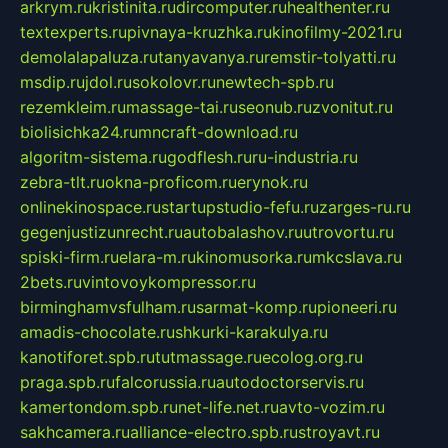
arkrym.ru
kristinita.ru
dircomputer.ru
healthenter.ru
textexperts.ru
pivnaya-kruzhka.ru
kinofilmy-2021.ru
demolalapaluza.ru
tanyavanya.ru
remstir-tolyatti.ru
msdip.ru
jdol.ru
sokolovr.ru
newtech-spb.ru
rezemkleim.ru
massage-tai.ru
seonub.ru
zvonitut.ru
biolisichka24.ru
mncraft-download.ru
algoritm-sistema.ru
godflesh.ru
ru-industria.ru
zebra-tlt.ru
okna-proficom.ru
erynok.ru
onlinekinospace.ru
startupstudio-fefu.ru
zarges-ru.ru
gegenjustizunrecht.ru
autobalashov.ru
utrovortu.ru
spiski-firm.ru
elara-m.ru
kinomusorka.ru
mkcslava.ru
2bets.ru
vintovoykompressor.ru
birminghamvsfulham.ru
sarmat-komp.ru
pioneeri.ru
amadis-chocolate.ru
shkurki-karakulya.ru
kanotiforet.spb.ru
tutmassage.ru
ecolog.org.ru
praga.spb.ru
falcorussia.ru
autodoctorservis.ru
kamertondom.spb.ru
net-life.net.ru
avto-vozim.ru
sakhcamera.ru
alliance-electro.spb.ru
stroyavt.ru