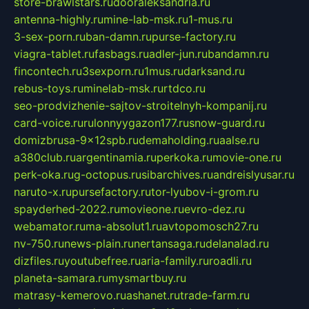
store-brawlstars.ru
dooraleksandria.ru
antenna-highly.ru
mine-lab-msk.ru
1-mus.ru
3-sex-porn.ru
ban-damn.ru
purse-factory.ru
viagra-tablet.ru
fasbags.ru
adler-jun.ru
bandamn.ru
fincontech.ru
3sexporn.ru
1mus.ru
darksand.ru
rebus-toys.ru
minelab-msk.ru
rtdco.ru
seo-prodvizhenie-sajtov-stroitelnyh-kompanij.ru
card-voice.ru
rulonnyygazon177.ru
snow-guard.ru
domizbrusa-9x12spb.ru
demaholding.ru
aalse.ru
a380club.ru
argentinamia.ru
perkoka.ru
movie-one.ru
perk-oka.ru
g-octopus.ru
sibarchives.ru
andreislyusar.ru
naruto-x.ru
pursefactory.ru
tor-lyubov-i-grom.ru
spayderhed-2022.ru
movieone.ru
evro-dez.ru
webamator.ru
ma-absolut1.ru
avtopomosch27.ru
nv-750.ru
news-plain.ru
nertansaga.ru
delanalad.ru
dizfiles.ru
youtubefree.ru
aria-family.ru
roadli.ru
planeta-samara.ru
mysmartbuy.ru
matrasy-kemerovo.ru
ashanet.ru
trade-farm.ru