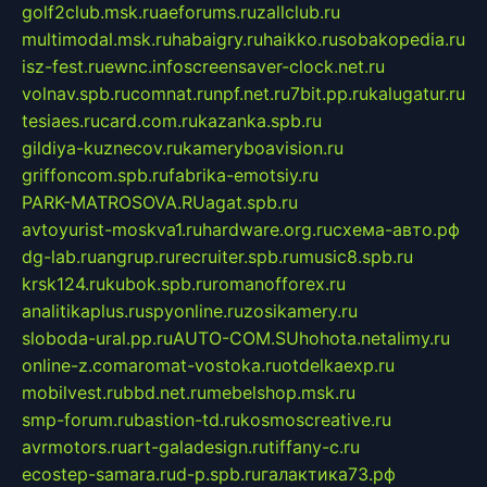
golf2club.msk.ru
aeforums.ru
zallclub.ru
multimodal.msk.ru
habaigry.ru
haikko.ru
sobakopedia.ru
isz-fest.ru
ewnc.info
screensaver-clock.net.ru
volnav.spb.ru
comnat.ru
npf.net.ru
7bit.pp.ru
kalugatur.ru
tesiaes.ru
card.com.ru
kazanka.spb.ru
gildiya-kuznecov.ru
kameryboavision.ru
griffoncom.spb.ru
fabrika-emotsiy.ru
PARK-MATROSOVA.RU
agat.spb.ru
avtoyurist-moskva1.ru
hardware.org.ru
схема-авто.рф
dg-lab.ru
angrup.ru
recruiter.spb.ru
music8.spb.ru
krsk124.ru
kubok.spb.ru
romanofforex.ru
analitikaplus.ru
spyonline.ru
zosikamery.ru
sloboda-ural.pp.ru
AUTO-COM.SU
hohota.net
alimy.ru
online-z.com
aromat-vostoka.ru
otdelkaexp.ru
mobilvest.ru
bbd.net.ru
mebelshop.msk.ru
smp-forum.ru
bastion-td.ru
kosmoscreative.ru
avrmotors.ru
art-galadesign.ru
tiffany-c.ru
ecostep-samara.ru
d-p.spb.ru
галактика73.рф