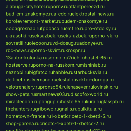
alabuga-cityhotel.ru
pornv.ru
atlantpereezd.ru
bud-em-znakomye.ru
a-cdc.ru
elektrostal-news.ru
korolevremont-market.ru
budem-znakomye.ru
oooagrosnab.ru
fpodaso.ru
emfire.ru
pro-otdelky.ru
ukrasotki.ru
seksuzbek.ru
seks-uzbek.ru
porno-vk.ru
sovratili.ru
olecoon.ru
vd-dosug.ru
adonyev.ru
rbc-news.ru
porno-skvirt.ru
krospr.ru
13autor-kolonka.ru
sormol.ru
2rich.ru
hostel-65.ru
hostserve.ru
porno-na-russkom.ru
mishinlab.ru
neznobi.ru
bigfatcc.ru
habble.ru
starbucksvia.ru
delfinet.ru
silvernano.ru
elestal.ru
vektor-doroga.ru
velotrenajery.ru
pronso54.ru
lenasever.ru
lovinskix.ru
show-pets.ru
smartnews03.ru
discofoxworld.ru
miraclecoon.ru
pongup.ru
hostel65.ru
liura.ru
glasspb.ru
firehunters.ru
gribowo.ru
gnalis.ru
bulkitula.ru
hometown-france.ru
1-xbeticricetc-1-xbetti-5.ru
shop-garena.ru
cricetc-1-xbetr-1-xbetcc-2.ru
one-life-story.ru
top-halyava.ru
accounts112.ru