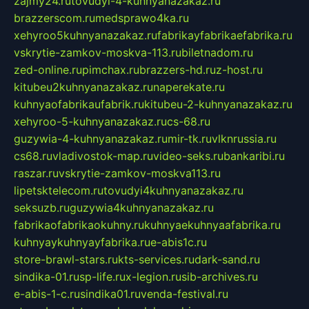
zajmy24.ru
tovudyi-4-kuhnyanazakaz.ru
brazzerscom.ru
medsprawo4ka.ru
xehyroo5kuhnyanazakaz.ru
fabrikayfabrikaefabrika.ru
vskrytie-zamkov-moskva-113.ru
biletnadom.ru
zed-online.ru
pimchax.ru
brazzers-hd.ru
z-host.ru
kitubeu2kuhnyanazakaz.ru
naperekate.ru
kuhnyaofabrikaufabrik.ru
kitubeu-2-kuhnyanazakaz.ru
xehyroo-5-kuhnyanazakaz.ru
cs-68.ru
guzywia-4-kuhnyanazakaz.ru
mir-tk.ru
vlknrussia.ru
cs68.ru
vladivostok-map.ru
video-seks.ru
bankaribi.ru
raszar.ru
vskrytie-zamkov-moskva113.ru
lipetsktelecom.ru
tovudyi4kuhnyanazakaz.ru
seksuzb.ru
guzywia4kuhnyanazakaz.ru
fabrikaofabrikaokuhny.ru
kuhnyaekuhnyaafabrika.ru
kuhnyaykuhnyayfabrika.ru
e-abis1c.ru
store-brawl-stars.ru
kts-services.ru
dark-sand.ru
sindika-01.ru
sp-life.ru
x-legion.ru
sib-archives.ru
e-abis-1-c.ru
sindika01.ru
venda-festival.ru