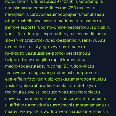
dotcustoms.ru
domizbrusa9x12spb.ru
autodamp.ru
narasimha.ru
djcommodities.ru
nv750.ru
x-ton.ru
newsplain.ru
cardvoice.ru
modopaper.ru
manunae.ru
gbget.ru
alfeihavsalnassr.ru
madoma.ru
tajuncos.ru
petrovkasports.ru
porno-online-besplatno.ru
splclub.ru
york-life.ru
doroga-expo.ru
ribery.ru
cleanmedicine.ru
slovar-ivrit.ru
porno-video-besplatno.ru
seks-365.ru
ovucontrol.ru
sloty-igrovyye-avtomaty.ru
ru-industriya.ru
russkoe-porno-besplatno.ru
belgorod-day.ru
digilith.ru
pichkurovlab.ru
medic-today.ru
taksu.ru
comp123.ru
don-ykt.ru
teensvoice.ru
imgsharing.ru
domashnee-porno.ru
eva-elfie.ru
foto-tur.ru
biz-doska.ru
metropoltravel.ru
veslo-i-yakor.ru
borodino-media.ru
rostotsky.ru
regionufa.ru
weiss-bet.ru
zaryna.ru
casinotablet.ru
universalia.ru
remont-mebeli-moscow.ru
termomur.ru
clubfisher.ru
remstirufa.ru
erdamchi.ru
doramamama.ru
muraviovka-park.ru
worldofwoman.ru
clean-dreams.ru