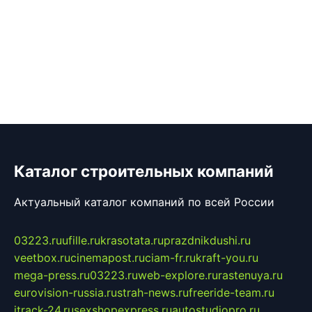
Каталог строительных компаний
Актуальный каталог компаний по всей России
03223.ru
ufille.ru
krasotata.ru
prazdnikdushi.ru
veetbox.ru
cinemapost.ru
ciam-fr.ru
kraft-you.ru
mega-press.ru
03223.ru
web-explore.ru
rastenuya.ru
eurovision-russia.ru
strah-news.ru
freeride-team.ru
itrack-24.ru
sexshopexpress.ru
autostudiopro.ru