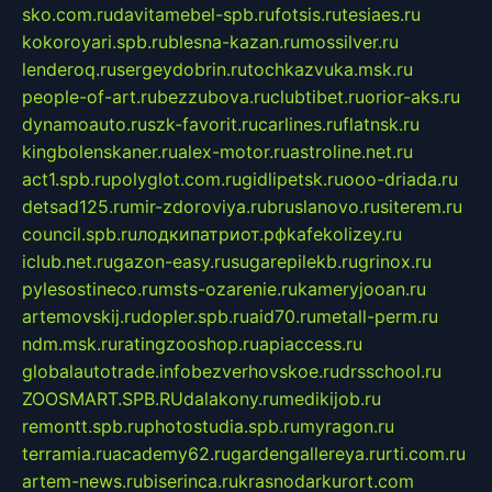
sko.com.ru
davitamebel-spb.ru
fotsis.ru
tesiaes.ru
kokoroyari.spb.ru
blesna-kazan.ru
mossilver.ru
lenderoq.ru
sergeydobrin.ru
tochkazvuka.msk.ru
people-of-art.ru
bezzubova.ru
clubtibet.ru
orior-aks.ru
dynamoauto.ru
szk-favorit.ru
carlines.ru
flatnsk.ru
kingbolenskaner.ru
alex-motor.ru
astroline.net.ru
act1.spb.ru
polyglot.com.ru
gidlipetsk.ru
ooo-driada.ru
detsad125.ru
mir-zdoroviya.ru
bruslanovo.ru
siterem.ru
council.spb.ru
лодкипатриот.рф
kafekolizey.ru
iclub.net.ru
gazon-easy.ru
sugarepilekb.ru
grinox.ru
pylesostineco.ru
msts-ozarenie.ru
kameryjooan.ru
artemovskij.ru
dopler.spb.ru
aid70.ru
metall-perm.ru
ndm.msk.ru
ratingzooshop.ru
apiaccess.ru
globalautotrade.info
bezverhovskoe.ru
drsschool.ru
ZOOSMART.SPB.RU
dalakony.ru
medikijob.ru
remontt.spb.ru
photostudia.spb.ru
myragon.ru
terramia.ru
academy62.ru
gardengallereya.ru
rti.com.ru
artem-news.ru
biserinca.ru
krasnodarkurort.com