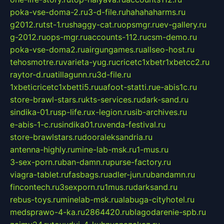
poka-vse-doma-2.ru
3-d-file.ru
hahahaharms.ru
g2012.ru
tst-1.ru
shaggy-cat.ru
opsmgr.ru
ev-gallery.ru
g-2012.ru
ops-mgr.ru
accounts-112.ru
csm-demo.ru
poka-vse-doma2.ru
airgungames.ru
allseo-host.ru
tehosmotre.ru
varieta-yug.ru
cricetc1xbetr1xbetcc2.ru
raytor-d.ru
atillagunn.ru
3d-file.ru
1xbeticricetc1xbetti5.ru
uafoot-statti.ru
e-abis1c.ru
store-brawl-stars.ru
kts-services.ru
dark-sand.ru
sindika-01.ru
sp-life.ru
x-legion.ru
sib-archives.ru
e-abis-1-c.ru
sindika01.ru
venda-festival.ru
store-brawlstars.ru
dooraleksandria.ru
antenna-highly.ru
mine-lab-msk.ru
1-mus.ru
3-sex-porn.ru
ban-damn.ru
purse-factory.ru
viagra-tablet.ru
fasbags.ru
adler-jun.ru
bandamn.ru
fincontech.ru
3sexporn.ru
1mus.ru
darksand.ru
rebus-toys.ru
minelab-msk.ru
alabuga-cityhotel.ru
medsprawo-4-ka.ru
2864420.ru
blagodarenie-spb.ru