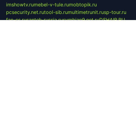
imshowtv.ru
mebel-v-tule.ru
mobtopik.ru
pcsecurity.net.ru
tool-sib.ru
multimetrunit.ru
sp-tour.ru
fan-cs.ru
santeh-russia.ru
symbian9.net.ru
DSHAIR.RU
tmmotors.spb.ru
xjocuricopii.com
musavtomat.msk.ru
obustrojdom.ru
sovetcik.ru
ybaranovskaya.ru
ppknews.ru
cult-alshei.ru
JAPANRUSSIA.RU
proekciyamebel.ru
imper-finans.ru
rim.org.ru
glamourai.ru
brassminus.ru
zabor-pro.ru
ftn.pp.ru
dorogoe58.ru
laimengpacker.ru
kuzova-zapchasti.ru
sageerp.ru
taxodrom.ru
dsrazvitie.ru
hardcity.net.ru
ratinghomegames.ru
topservice25.ru
gubernyan.ru
gtglasslined.ru
ii4.ru
tssport.spb.ru
andorra24.com
blackwallstreet.ru
oboimos.ru
optim-doors.com.ru
ikuch.ru
nycr.org.ru
npa21.ru
vremya-ch.spb.ru
desert000.ru
ivtorgi.ru
ifiori.ru
catalog-statei.ru
dcv.org.ru
spetsmaster174.ru
ipkameryhiseeu.ru
dum26.ru
ruspol.spb.ru
fr-opendp.ru
kam-solnyshko.ru
cheyenne-arapaho.ru
sevzapmetal.spb.ru