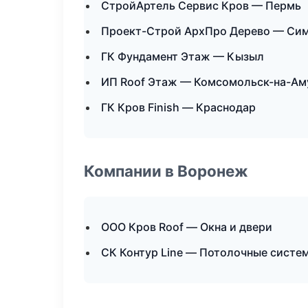
СтройАртель Сервис Кров — Пермь
Проект-Строй АрхПро Дерево — Си
ГК Фундамент Этаж — Кызыл
ИП Roof Этаж — Комсомольск-на-Ам
ГК Кров Finish — Краснодар
Компании в Воронеж
ООО Кров Roof — Окна и двери
СК Контур Line — Потолочные систе