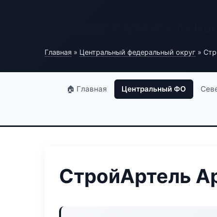
Каталог строительны
Главная
»
Центральный федеральный округ
» Стр
🏠 Главная
Центральный ФО
Сев
СтройАртель А