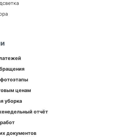
одсветка
ора
ми
платежей
обращения
 фотоэтапы
птовым ценам
ая уборка
женедельный отчёт
 работ
их документов