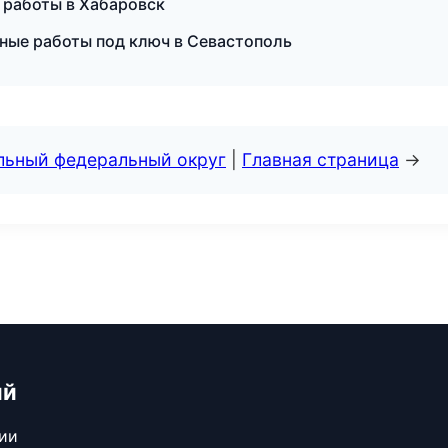
е работы в Хабаровск
ые работы под ключ в Севастополь
альный федеральный округ
|
Главная страница
→
ий
сии