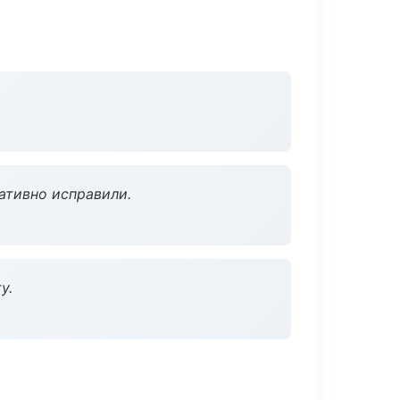
ативно исправили.
у.