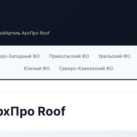
х компаний
ойАртель АрхПро Roof
еро-Западный ФО
Приволжский ФО
Уральский ФО
Южный ФО
Северо-Кавказский ФО
рхПро Roof