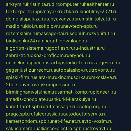
arkrym.ru
kristinita.ru
dircomputer.ru
healthenter.ru
textexperts.ru
pivnaya-kruzhka.ru
kinofilmy-2021.ru
demolalapaluza.ru
tanyavanya.ru
remstir-tolyatti.ru
msdip.ru
jdol.ru
sokolovr.ru
newtech-spb.ru
rezemkleim.ru
massage-tai.ru
seonub.ru
zvonitut.ru
biolisichka24.ru
mncraft-download.ru
algoritm-sistema.ru
godflesh.ru
ru-industria.ru
zebra-tlt.ru
okna-proficom.ru
erynok.ru
onlinekinospace.ru
startupstudio-fefu.ru
zarges-ru.ru
gegenjustizunrecht.ru
autobalashov.ru
utrovortu.ru
spiski-firm.ru
elara-m.ru
kinomusorka.ru
mkcslava.ru
2bets.ru
vintovoykompressor.ru
birminghamvsfulham.ru
sarmat-komp.ru
pioneeri.ru
amadis-chocolate.ru
shkurki-karakulya.ru
kanotiforet.spb.ru
tutmassage.ru
ecolog.org.ru
praga.spb.ru
falcorussia.ru
autodoctorservis.ru
kamertondom.spb.ru
net-life.net.ru
avto-vozim.ru
sakhcamera.ru
alliance-electro.spb.ru
stroyavt.ru