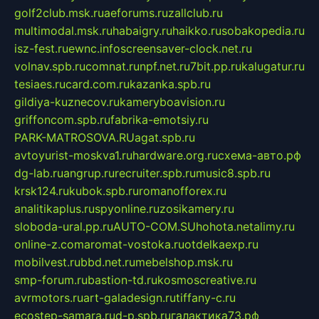
golf2club.msk.ru
aeforums.ru
zallclub.ru
multimodal.msk.ru
habaigry.ru
haikko.ru
sobakopedia.ru
isz-fest.ru
ewnc.info
screensaver-clock.net.ru
volnav.spb.ru
comnat.ru
npf.net.ru
7bit.pp.ru
kalugatur.ru
tesiaes.ru
card.com.ru
kazanka.spb.ru
gildiya-kuznecov.ru
kameryboavision.ru
griffoncom.spb.ru
fabrika-emotsiy.ru
PARK-MATROSOVA.RU
agat.spb.ru
avtoyurist-moskva1.ru
hardware.org.ru
схема-авто.рф
dg-lab.ru
angrup.ru
recruiter.spb.ru
music8.spb.ru
krsk124.ru
kubok.spb.ru
romanofforex.ru
analitikaplus.ru
spyonline.ru
zosikamery.ru
sloboda-ural.pp.ru
AUTO-COM.SU
hohota.net
alimy.ru
online-z.com
aromat-vostoka.ru
otdelkaexp.ru
mobilvest.ru
bbd.net.ru
mebelshop.msk.ru
smp-forum.ru
bastion-td.ru
kosmoscreative.ru
avrmotors.ru
art-galadesign.ru
tiffany-c.ru
ecostep-samara.ru
d-p.spb.ru
галактика73.рф