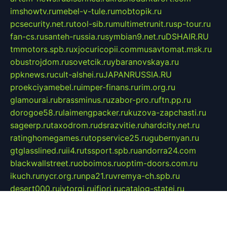
imshowtv.ru
mebel-v-tule.ru
mobtopik.ru
pcsecurity.net.ru
tool-sib.ru
multimetrunit.ru
sp-tour.ru
fan-cs.ru
santeh-russia.ru
symbian9.net.ru
DSHAIR.RU
tmmotors.spb.ru
xjocuricopii.com
musavtomat.msk.ru
obustrojdom.ru
sovetcik.ru
ybaranovskaya.ru
ppknews.ru
cult-alshei.ru
JAPANRUSSIA.RU
proekciyamebel.ru
imper-finans.ru
rim.org.ru
glamourai.ru
brassminus.ru
zabor-pro.ru
ftn.pp.ru
dorogoe58.ru
laimengpacker.ru
kuzova-zapchasti.ru
sageerp.ru
taxodrom.ru
dsrazvitie.ru
hardcity.net.ru
ratinghomegames.ru
topservice25.ru
gubernyan.ru
gtglasslined.ru
ii4.ru
tssport.spb.ru
andorra24.com
blackwallstreet.ru
oboimos.ru
optim-doors.com.ru
ikuch.ru
nycr.org.ru
npa21.ru
vremya-ch.spb.ru
desert000.ru
ivtorgi.ru
ifiori.ru
catalog-statei.ru
dcv.org.ru
spetsmaster174.ru
ipkameryhiseeu.ru
dum26.ru
ruspol.spb.ru
fr-opendp.ru
kam-solnyshko.ru
cheyenne-arapaho.ru
sevzapmetal.spb.ru