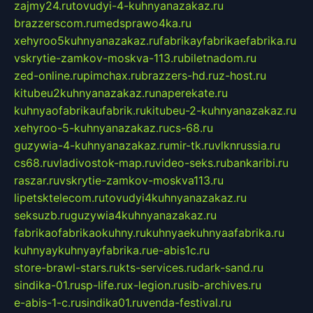
zajmy24.ru
tovudyi-4-kuhnyanazakaz.ru
brazzerscom.ru
medsprawo4ka.ru
xehyroo5kuhnyanazakaz.ru
fabrikayfabrikaefabrika.ru
vskrytie-zamkov-moskva-113.ru
biletnadom.ru
zed-online.ru
pimchax.ru
brazzers-hd.ru
z-host.ru
kitubeu2kuhnyanazakaz.ru
naperekate.ru
kuhnyaofabrikaufabrik.ru
kitubeu-2-kuhnyanazakaz.ru
xehyroo-5-kuhnyanazakaz.ru
cs-68.ru
guzywia-4-kuhnyanazakaz.ru
mir-tk.ru
vlknrussia.ru
cs68.ru
vladivostok-map.ru
video-seks.ru
bankaribi.ru
raszar.ru
vskrytie-zamkov-moskva113.ru
lipetsktelecom.ru
tovudyi4kuhnyanazakaz.ru
seksuzb.ru
guzywia4kuhnyanazakaz.ru
fabrikaofabrikaokuhny.ru
kuhnyaekuhnyaafabrika.ru
kuhnyaykuhnyayfabrika.ru
e-abis1c.ru
store-brawl-stars.ru
kts-services.ru
dark-sand.ru
sindika-01.ru
sp-life.ru
x-legion.ru
sib-archives.ru
e-abis-1-c.ru
sindika01.ru
venda-festival.ru