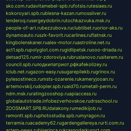
sko.com.ru
davitamebel-spb.ru
fotsis.ru
tesiaes.ru
kokoroyari.spb.ru
blesna-kazan.ru
mossilver.ru
lenderoq.ru
sergeydobrin.ru
tochkazvuka.msk.ru
people-of-art.ru
bezzubova.ru
clubtibet.ru
orior-aks.ru
dynamoauto.ru
szk-favorit.ru
carlines.ru
flatnsk.ru
kingbolenskaner.ru
alex-motor.ru
astroline.net.ru
act1.spb.ru
polyglot.com.ru
gidlipetsk.ru
ooo-driada.ru
detsad125.ru
mir-zdoroviya.ru
bruslanovo.ru
siterem.ru
council.spb.ru
лодкипатриот.рф
kafekolizey.ru
iclub.net.ru
gazon-easy.ru
sugarepilekb.ru
grinox.ru
pylesostineco.ru
msts-ozarenie.ru
kameryjooan.ru
artemovskij.ru
dopler.spb.ru
aid70.ru
metall-perm.ru
ndm.msk.ru
ratingzooshop.ru
apiaccess.ru
globalautotrade.info
bezverhovskoe.ru
drsschool.ru
ZOOSMART.SPB.RU
dalakony.ru
medikijob.ru
remontt.spb.ru
photostudia.spb.ru
myragon.ru
terramia.ru
academy62.ru
gardengallereya.ru
rti.com.ru
artem-news.ru
biserinca.ru
krasnodarkurort.com