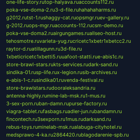
one-life-story.ru
top-halyava.ru
accounts112.ru
poka-vse-doma-2.ru
3-d-file.ru
hahahaharms.ru
g2012.ru
tst-1.ru
shaggy-cat.ru
opsmgr.ru
ev-gallery.ru
g-2012.ru
ops-mgr.ru
accounts-112.ru
csm-demo.ru
poka-vse-doma2.ru
airgungames.ru
allseo-host.ru
tehosmotre.ru
varieta-yug.ru
cricetc1xbetr1xbetcc2.ru
raytor-d.ru
atillagunn.ru
3d-file.ru
1xbeticricetc1xbetti5.ru
uafoot-statti.ru
e-abis1c.ru
store-brawl-stars.ru
kts-services.ru
dark-sand.ru
sindika-01.ru
sp-life.ru
x-legion.ru
sib-archives.ru
e-abis-1-c.ru
sindika01.ru
venda-festival.ru
store-brawlstars.ru
dooraleksandria.ru
antenna-highly.ru
mine-lab-msk.ru
1-mus.ru
3-sex-porn.ru
ban-damn.ru
purse-factory.ru
viagra-tablet.ru
fasbags.ru
adler-jun.ru
bandamn.ru
fincontech.ru
3sexporn.ru
1mus.ru
darksand.ru
rebus-toys.ru
minelab-msk.ru
alabuga-cityhotel.ru
medsprawo-4-ka.ru
2864420.ru
blagodarenie-spb.ru