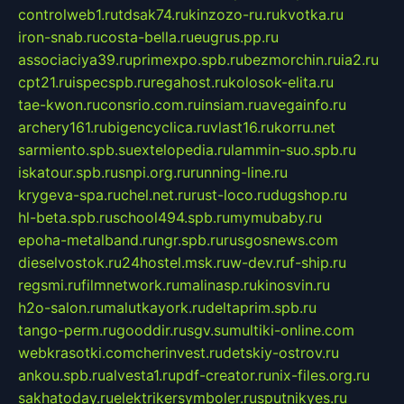
controlweb1.ru
tdsak74.ru
kinzozo-ru.ru
kvotka.ru
iron-snab.ru
costa-bella.ru
eugrus.pp.ru
associaciya39.ru
primexpo.spb.ru
bezmorchin.ru
ia2.ru
cpt21.ru
ispecspb.ru
regahost.ru
kolosok-elita.ru
tae-kwon.ru
consrio.com.ru
insiam.ru
avegainfo.ru
archery161.ru
bigencyclica.ru
vlast16.ru
korru.net
sarmiento.spb.su
extelopedia.ru
lammin-suo.spb.ru
iskatour.spb.ru
snpi.org.ru
running-line.ru
krygeva-spa.ru
chel.net.ru
rust-loco.ru
dugshop.ru
hl-beta.spb.ru
school494.spb.ru
mymubaby.ru
epoha-metalband.ru
ngr.spb.ru
rusgosnews.com
dieselvostok.ru
24hostel.msk.ru
w-dev.ru
f-ship.ru
regsmi.ru
filmnetwork.ru
malinasp.ru
kinosvin.ru
h2o-salon.ru
malutkayork.ru
deltaprim.spb.ru
tango-perm.ru
gooddir.ru
sgv.su
multiki-online.com
webkrasotki.com
cherinvest.ru
detskiy-ostrov.ru
ankou.spb.ru
alvesta1.ru
pdf-creator.ru
nix-files.org.ru
sakhatoday.ru
elektrikersymboler.ru
sputnikyes.ru