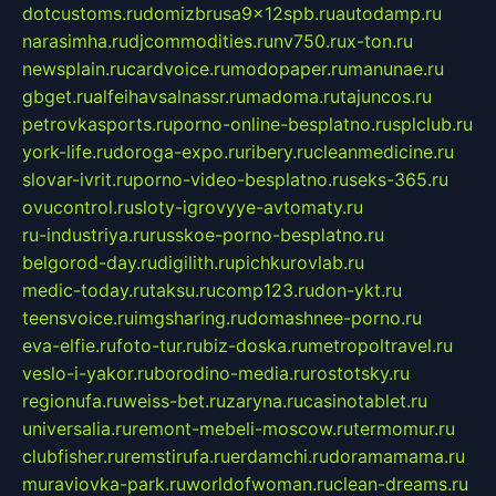
dotcustoms.ru
domizbrusa9x12spb.ru
autodamp.ru
narasimha.ru
djcommodities.ru
nv750.ru
x-ton.ru
newsplain.ru
cardvoice.ru
modopaper.ru
manunae.ru
gbget.ru
alfeihavsalnassr.ru
madoma.ru
tajuncos.ru
petrovkasports.ru
porno-online-besplatno.ru
splclub.ru
york-life.ru
doroga-expo.ru
ribery.ru
cleanmedicine.ru
slovar-ivrit.ru
porno-video-besplatno.ru
seks-365.ru
ovucontrol.ru
sloty-igrovyye-avtomaty.ru
ru-industriya.ru
russkoe-porno-besplatno.ru
belgorod-day.ru
digilith.ru
pichkurovlab.ru
medic-today.ru
taksu.ru
comp123.ru
don-ykt.ru
teensvoice.ru
imgsharing.ru
domashnee-porno.ru
eva-elfie.ru
foto-tur.ru
biz-doska.ru
metropoltravel.ru
veslo-i-yakor.ru
borodino-media.ru
rostotsky.ru
regionufa.ru
weiss-bet.ru
zaryna.ru
casinotablet.ru
universalia.ru
remont-mebeli-moscow.ru
termomur.ru
clubfisher.ru
remstirufa.ru
erdamchi.ru
doramamama.ru
muraviovka-park.ru
worldofwoman.ru
clean-dreams.ru