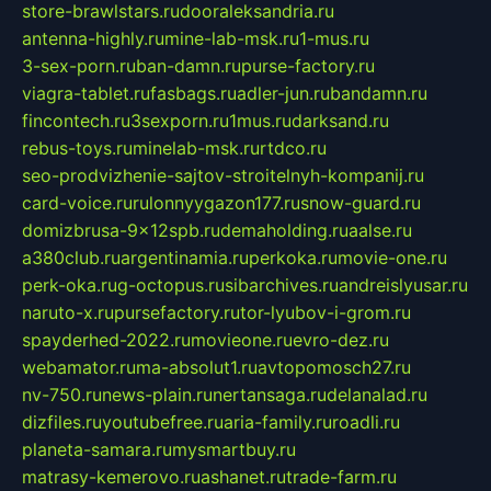
store-brawlstars.ru
dooraleksandria.ru
antenna-highly.ru
mine-lab-msk.ru
1-mus.ru
3-sex-porn.ru
ban-damn.ru
purse-factory.ru
viagra-tablet.ru
fasbags.ru
adler-jun.ru
bandamn.ru
fincontech.ru
3sexporn.ru
1mus.ru
darksand.ru
rebus-toys.ru
minelab-msk.ru
rtdco.ru
seo-prodvizhenie-sajtov-stroitelnyh-kompanij.ru
card-voice.ru
rulonnyygazon177.ru
snow-guard.ru
domizbrusa-9x12spb.ru
demaholding.ru
aalse.ru
a380club.ru
argentinamia.ru
perkoka.ru
movie-one.ru
perk-oka.ru
g-octopus.ru
sibarchives.ru
andreislyusar.ru
naruto-x.ru
pursefactory.ru
tor-lyubov-i-grom.ru
spayderhed-2022.ru
movieone.ru
evro-dez.ru
webamator.ru
ma-absolut1.ru
avtopomosch27.ru
nv-750.ru
news-plain.ru
nertansaga.ru
delanalad.ru
dizfiles.ru
youtubefree.ru
aria-family.ru
roadli.ru
planeta-samara.ru
mysmartbuy.ru
matrasy-kemerovo.ru
ashanet.ru
trade-farm.ru