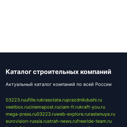
Каталог строительных компаний
Актуальный каталог компаний по всей России
03223.ru
ufille.ru
krasotata.ru
prazdnikdushi.ru
veetbox.ru
cinemapost.ru
ciam-fr.ru
kraft-you.ru
mega-press.ru
03223.ru
web-explore.ru
rastenuya.ru
eurovision-russia.ru
strah-news.ru
freeride-team.ru