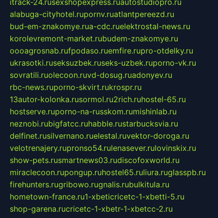
itrack-24.ru
sexshopexpress.ru
autostudiopro.ru
alabuga-cityhotel.ru
pornv.ru
atlantpereezd.ru
bud-em-znakomye.ru
a-cdc.ru
elektrostal-news.ru
korolevremont-market.ru
budem-znakomye.ru
oooagrosnab.ru
fpodaso.ru
emfire.ru
pro-otdelky.ru
ukrasotki.ru
seksuzbek.ru
seks-uzbek.ru
porno-vk.ru
sovratili.ru
olecoon.ru
vd-dosug.ru
adonyev.ru
rbc-news.ru
porno-skvirt.ru
krospr.ru
13autor-kolonka.ru
sormol.ru
2rich.ru
hostel-65.ru
hostserve.ru
porno-na-russkom.ru
mishinlab.ru
neznobi.ru
bigfatcc.ru
habble.ru
starbucksvia.ru
delfinet.ru
silvernano.ru
elestal.ru
vektor-doroga.ru
velotrenajery.ru
pronso54.ru
lenasever.ru
lovinskix.ru
show-pets.ru
smartnews03.ru
discofoxworld.ru
miraclecoon.ru
pongup.ru
hostel65.ru
liura.ru
glasspb.ru
firehunters.ru
gribowo.ru
gnalis.ru
bulkitula.ru
hometown-france.ru
1-xbeticricetc-1-xbetti-5.ru
shop-garena.ru
cricetc-1-xbetr-1-xbetcc-2.ru