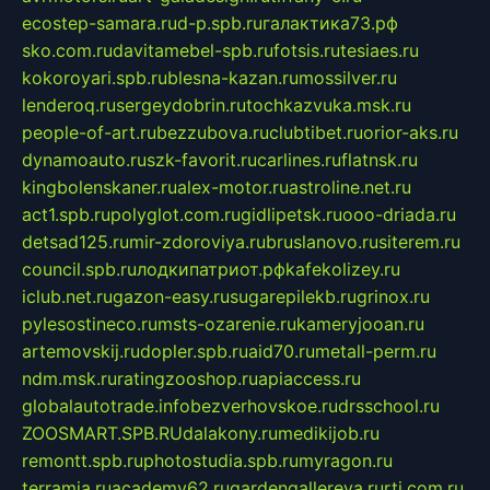
ecostep-samara.ru
d-p.spb.ru
галактика73.рф
sko.com.ru
davitamebel-spb.ru
fotsis.ru
tesiaes.ru
kokoroyari.spb.ru
blesna-kazan.ru
mossilver.ru
lenderoq.ru
sergeydobrin.ru
tochkazvuka.msk.ru
people-of-art.ru
bezzubova.ru
clubtibet.ru
orior-aks.ru
dynamoauto.ru
szk-favorit.ru
carlines.ru
flatnsk.ru
kingbolenskaner.ru
alex-motor.ru
astroline.net.ru
act1.spb.ru
polyglot.com.ru
gidlipetsk.ru
ooo-driada.ru
detsad125.ru
mir-zdoroviya.ru
bruslanovo.ru
siterem.ru
council.spb.ru
лодкипатриот.рф
kafekolizey.ru
iclub.net.ru
gazon-easy.ru
sugarepilekb.ru
grinox.ru
pylesostineco.ru
msts-ozarenie.ru
kameryjooan.ru
artemovskij.ru
dopler.spb.ru
aid70.ru
metall-perm.ru
ndm.msk.ru
ratingzooshop.ru
apiaccess.ru
globalautotrade.info
bezverhovskoe.ru
drsschool.ru
ZOOSMART.SPB.RU
dalakony.ru
medikijob.ru
remontt.spb.ru
photostudia.spb.ru
myragon.ru
terramia.ru
academy62.ru
gardengallereya.ru
rti.com.ru