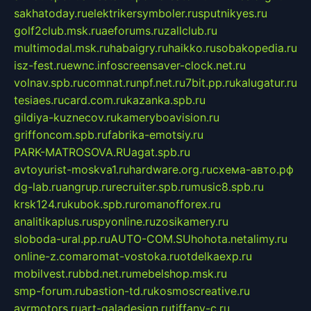
sakhatoday.ru
elektrikersymboler.ru
sputnikyes.ru
golf2club.msk.ru
aeforums.ru
zallclub.ru
multimodal.msk.ru
habaigry.ru
haikko.ru
sobakopedia.ru
isz-fest.ru
ewnc.info
screensaver-clock.net.ru
volnav.spb.ru
comnat.ru
npf.net.ru
7bit.pp.ru
kalugatur.ru
tesiaes.ru
card.com.ru
kazanka.spb.ru
gildiya-kuznecov.ru
kameryboavision.ru
griffoncom.spb.ru
fabrika-emotsiy.ru
PARK-MATROSOVA.RU
agat.spb.ru
avtoyurist-moskva1.ru
hardware.org.ru
схема-авто.рф
dg-lab.ru
angrup.ru
recruiter.spb.ru
music8.spb.ru
krsk124.ru
kubok.spb.ru
romanofforex.ru
analitikaplus.ru
spyonline.ru
zosikamery.ru
sloboda-ural.pp.ru
AUTO-COM.SU
hohota.net
alimy.ru
online-z.com
aromat-vostoka.ru
otdelkaexp.ru
mobilvest.ru
bbd.net.ru
mebelshop.msk.ru
smp-forum.ru
bastion-td.ru
kosmoscreative.ru
avrmotors.ru
art-galadesign.ru
tiffany-c.ru