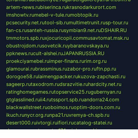
artem-news.ru
biserinca.ru
krasnodarkurort.com
imshowtv.ru
mebel-v-tule.ru
mobtopik.ru
pcsecurity.net.ru
tool-sib.ru
multimetrunit.ru
sp-tour.ru
fan-cs.ru
santeh-russia.ru
symbian9.net.ru
DSHAIR.RU
tmmotors.spb.ru
xjocuricopii.com
musavtomat.msk.ru
obustrojdom.ru
sovetcik.ru
ybaranovskaya.ru
ppknews.ru
cult-alshei.ru
JAPANRUSSIA.RU
proekciyamebel.ru
imper-finans.ru
rim.org.ru
glamourai.ru
brassminus.ru
zabor-pro.ru
ftn.pp.ru
dorogoe58.ru
laimengpacker.ru
kuzova-zapchasti.ru
sageerp.ru
taxodrom.ru
dsrazvitie.ru
hardcity.net.ru
ratinghomegames.ru
topservice25.ru
gubernyan.ru
gtglasslined.ru
ii4.ru
tssport.spb.ru
andorra24.com
blackwallstreet.ru
oboimos.ru
optim-doors.com.ru
ikuch.ru
nycr.org.ru
npa21.ru
vremya-ch.spb.ru
desert000.ru
ivtorgi.ru
ifiori.ru
catalog-statei.ru
dcv.org.ru
spetsmaster174.ru
ipkameryhiseeu.ru