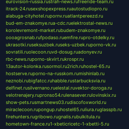
eurovision-russia.ru
strah-news.ru
freeride-team.ru
itrack-24.ru
sexshopexpress.ru
autostudiopro.ru
alabuga-cityhotel.ru
pornv.ru
atlantpereezd.ru
bud-em-znakomye.ru
a-cdc.ru
elektrostal-news.ru
korolevremont-market.ru
budem-znakomye.ru
oooagrosnab.ru
fpodaso.ru
emfire.ru
pro-otdelky.ru
ukrasotki.ru
seksuzbek.ru
seks-uzbek.ru
porno-vk.ru
sovratili.ru
olecoon.ru
vd-dosug.ru
adonyev.ru
rbc-news.ru
porno-skvirt.ru
krospr.ru
13autor-kolonka.ru
sormol.ru
2rich.ru
hostel-65.ru
hostserve.ru
porno-na-russkom.ru
mishinlab.ru
neznobi.ru
bigfatcc.ru
habble.ru
starbucksvia.ru
delfinet.ru
silvernano.ru
elestal.ru
vektor-doroga.ru
velotrenajery.ru
pronso54.ru
lenasever.ru
lovinskix.ru
show-pets.ru
smartnews03.ru
discofoxworld.ru
miraclecoon.ru
pongup.ru
hostel65.ru
liura.ru
glasspb.ru
firehunters.ru
gribowo.ru
gnalis.ru
bulkitula.ru
hometown-france.ru
1-xbeticricetc-1-xbetti-5.ru