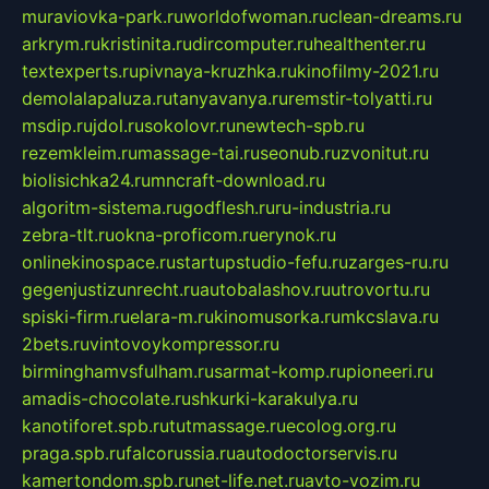
muraviovka-park.ru
worldofwoman.ru
clean-dreams.ru
arkrym.ru
kristinita.ru
dircomputer.ru
healthenter.ru
textexperts.ru
pivnaya-kruzhka.ru
kinofilmy-2021.ru
demolalapaluza.ru
tanyavanya.ru
remstir-tolyatti.ru
msdip.ru
jdol.ru
sokolovr.ru
newtech-spb.ru
rezemkleim.ru
massage-tai.ru
seonub.ru
zvonitut.ru
biolisichka24.ru
mncraft-download.ru
algoritm-sistema.ru
godflesh.ru
ru-industria.ru
zebra-tlt.ru
okna-proficom.ru
erynok.ru
onlinekinospace.ru
startupstudio-fefu.ru
zarges-ru.ru
gegenjustizunrecht.ru
autobalashov.ru
utrovortu.ru
spiski-firm.ru
elara-m.ru
kinomusorka.ru
mkcslava.ru
2bets.ru
vintovoykompressor.ru
birminghamvsfulham.ru
sarmat-komp.ru
pioneeri.ru
amadis-chocolate.ru
shkurki-karakulya.ru
kanotiforet.spb.ru
tutmassage.ru
ecolog.org.ru
praga.spb.ru
falcorussia.ru
autodoctorservis.ru
kamertondom.spb.ru
net-life.net.ru
avto-vozim.ru