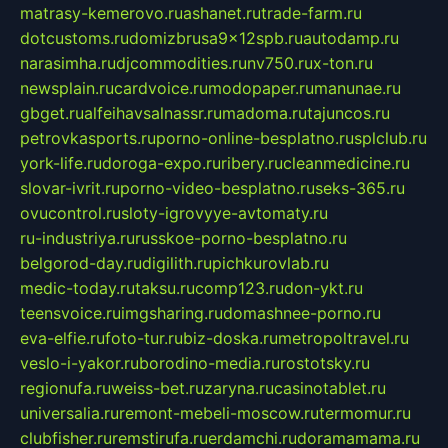
matrasy-kemerovo.ru
ashanet.ru
trade-farm.ru
dotcustoms.ru
domizbrusa9x12spb.ru
autodamp.ru
narasimha.ru
djcommodities.ru
nv750.ru
x-ton.ru
newsplain.ru
cardvoice.ru
modopaper.ru
manunae.ru
gbget.ru
alfeihavsalnassr.ru
madoma.ru
tajuncos.ru
petrovkasports.ru
porno-online-besplatno.ru
splclub.ru
york-life.ru
doroga-expo.ru
ribery.ru
cleanmedicine.ru
slovar-ivrit.ru
porno-video-besplatno.ru
seks-365.ru
ovucontrol.ru
sloty-igrovyye-avtomaty.ru
ru-industriya.ru
russkoe-porno-besplatno.ru
belgorod-day.ru
digilith.ru
pichkurovlab.ru
medic-today.ru
taksu.ru
comp123.ru
don-ykt.ru
teensvoice.ru
imgsharing.ru
domashnee-porno.ru
eva-elfie.ru
foto-tur.ru
biz-doska.ru
metropoltravel.ru
veslo-i-yakor.ru
borodino-media.ru
rostotsky.ru
regionufa.ru
weiss-bet.ru
zaryna.ru
casinotablet.ru
universalia.ru
remont-mebeli-moscow.ru
termomur.ru
clubfisher.ru
remstirufa.ru
erdamchi.ru
doramamama.ru