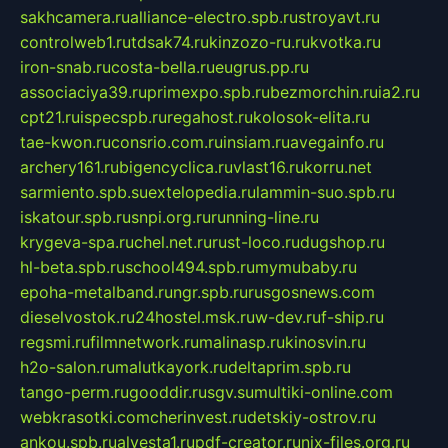
sakhcamera.ru
alliance-electro.spb.ru
stroyavt.ru
controlweb1.ru
tdsak74.ru
kinzozo-ru.ru
kvotka.ru
iron-snab.ru
costa-bella.ru
eugrus.pp.ru
associaciya39.ru
primexpo.spb.ru
bezmorchin.ru
ia2.ru
cpt21.ru
ispecspb.ru
regahost.ru
kolosok-elita.ru
tae-kwon.ru
consrio.com.ru
insiam.ru
avegainfo.ru
archery161.ru
bigencyclica.ru
vlast16.ru
korru.net
sarmiento.spb.su
extelopedia.ru
lammin-suo.spb.ru
iskatour.spb.ru
snpi.org.ru
running-line.ru
krygeva-spa.ru
chel.net.ru
rust-loco.ru
dugshop.ru
hl-beta.spb.ru
school494.spb.ru
mymubaby.ru
epoha-metalband.ru
ngr.spb.ru
rusgosnews.com
dieselvostok.ru
24hostel.msk.ru
w-dev.ru
f-ship.ru
regsmi.ru
filmnetwork.ru
malinasp.ru
kinosvin.ru
h2o-salon.ru
malutkayork.ru
deltaprim.spb.ru
tango-perm.ru
gooddir.ru
sgv.su
multiki-online.com
webkrasotki.com
cherinvest.ru
detskiy-ostrov.ru
ankou.spb.ru
alvesta1.ru
pdf-creator.ru
nix-files.org.ru