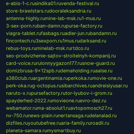
e-abis-1-c.ru
sindika01.ru
venda-festival.ru
store-brawlstars.ru
dooraleksandria.ru
antenna-highly.ru
mine-lab-msk.ru
1-mus.ru
3-sex-porn.ru
ban-damn.ru
purse-factory.ru
viagra-tablet.ru
fasbags.ru
adler-jun.ru
bandamn.ru
fincontech.ru
3sexporn.ru
1mus.ru
darksand.ru
rebus-toys.ru
minelab-msk.ru
rtdco.ru
seo-prodvizhenie-sajtov-stroitelnyh-kompanij.ru
card-voice.ru
rulonnyygazon177.ru
snow-guard.ru
domizbrusa-9x12spb.ru
demaholding.ru
aalse.ru
a380club.ru
argentinamia.ru
perkoka.ru
movie-one.ru
perk-oka.ru
g-octopus.ru
sibarchives.ru
andreislyusar.ru
naruto-x.ru
pursefactory.ru
tor-lyubov-i-grom.ru
spayderhed-2022.ru
movieone.ru
evro-dez.ru
webamator.ru
ma-absolut1.ru
avtopomosch27.ru
nv-750.ru
news-plain.ru
nertansaga.ru
delanalad.ru
dizfiles.ru
youtubefree.ru
aria-family.ru
roadli.ru
planeta-samara.ru
mysmartbuy.ru