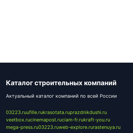
Каталог строительных компаний
Актуальный каталог компаний по всей России
03223.ru
ufille.ru
krasotata.ru
prazdnikdushi.ru
veetbox.ru
cinemapost.ru
ciam-fr.ru
kraft-you.ru
mega-press.ru
03223.ru
web-explore.ru
rastenuya.ru