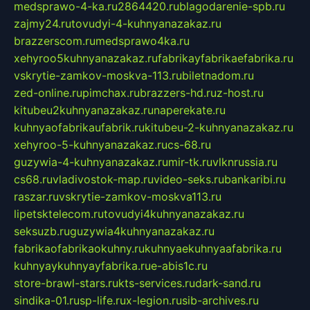
medsprawo-4-ka.ru
2864420.ru
blagodarenie-spb.ru
zajmy24.ru
tovudyi-4-kuhnyanazakaz.ru
brazzerscom.ru
medsprawo4ka.ru
xehyroo5kuhnyanazakaz.ru
fabrikayfabrikaefabrika.ru
vskrytie-zamkov-moskva-113.ru
biletnadom.ru
zed-online.ru
pimchax.ru
brazzers-hd.ru
z-host.ru
kitubeu2kuhnyanazakaz.ru
naperekate.ru
kuhnyaofabrikaufabrik.ru
kitubeu-2-kuhnyanazakaz.ru
xehyroo-5-kuhnyanazakaz.ru
cs-68.ru
guzywia-4-kuhnyanazakaz.ru
mir-tk.ru
vlknrussia.ru
cs68.ru
vladivostok-map.ru
video-seks.ru
bankaribi.ru
raszar.ru
vskrytie-zamkov-moskva113.ru
lipetsktelecom.ru
tovudyi4kuhnyanazakaz.ru
seksuzb.ru
guzywia4kuhnyanazakaz.ru
fabrikaofabrikaokuhny.ru
kuhnyaekuhnyaafabrika.ru
kuhnyaykuhnyayfabrika.ru
e-abis1c.ru
store-brawl-stars.ru
kts-services.ru
dark-sand.ru
sindika-01.ru
sp-life.ru
x-legion.ru
sib-archives.ru