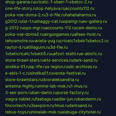
shop-garena.ru
cricetc-1-xbetr-1-xbetcc-2.ru
one-life-story.ru
top-halyava.ru
accounts112.ru
poka-vse-doma-2.ru
3-d-file.ru
hahahaharms.ru
g2012.ru
tst-1.ru
shaggy-cat.ru
opsmgr.ru
ev-gallery.ru
g-2012.ru
ops-mgr.ru
accounts-112.ru
csm-demo.ru
poka-vse-doma2.ru
airgungames.ru
allseo-host.ru
tehosmotre.ru
varieta-yug.ru
cricetc1xbetr1xbetcc2.ru
raytor-d.ru
atillagunn.ru
3d-file.ru
1xbeticricetc1xbetti5.ru
uafoot-statti.ru
e-abis1c.ru
store-brawl-stars.ru
kts-services.ru
dark-sand.ru
sindika-01.ru
sp-life.ru
x-legion.ru
sib-archives.ru
e-abis-1-c.ru
sindika01.ru
venda-festival.ru
store-brawlstars.ru
dooraleksandria.ru
antenna-highly.ru
mine-lab-msk.ru
1-mus.ru
3-sex-porn.ru
ban-damn.ru
purse-factory.ru
viagra-tablet.ru
fasbags.ru
adler-jun.ru
bandamn.ru
fincontech.ru
3sexporn.ru
1mus.ru
darksand.ru
rebus-toys.ru
minelab-msk.ru
alabuga-cityhotel.ru