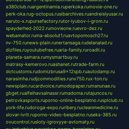
a380club.ru
argentinamia.ru
perkoka.ru
movie-one.ru
perk-oka.ru
g-octopus.ru
sibarchives.ru
andreislyusar.ru
naruto-x.ru
pursefactory.ru
tor-lyubov-i-grom.ru
spayderhed-2022.ru
movieone.ru
evro-dez.ru
webamator.ru
ma-absolut1.ru
avtopomosch27.ru
nv-750.ru
news-plain.ru
nertansaga.ru
delanalad.ru
dizfiles.ru
youtubefree.ru
aria-family.ru
roadli.ru
planeta-samara.ru
mysmartbuy.ru
matrasy-kemerovo.ru
ashanet.ru
trade-farm.ru
dotcustoms.ru
domizbrusa9x12spb.ru
autodamp.ru
narasimha.ru
djcommodities.ru
nv750.ru
x-ton.ru
newsplain.ru
cardvoice.ru
modopaper.ru
manunae.ru
gbget.ru
alfeihavsalnassr.ru
madoma.ru
tajuncos.ru
petrovkasports.ru
porno-online-besplatno.ru
splclub.ru
york-life.ru
doroga-expo.ru
ribery.ru
cleanmedicine.ru
slovar-ivrit.ru
porno-video-besplatno.ru
seks-365.ru
ovucontrol.ru
sloty-igrovyye-avtomaty.ru