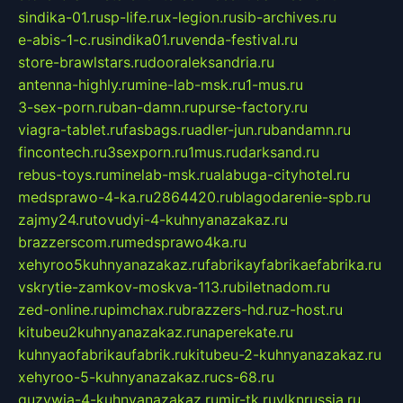
sindika-01.ru
sp-life.ru
x-legion.ru
sib-archives.ru
e-abis-1-c.ru
sindika01.ru
venda-festival.ru
store-brawlstars.ru
dooraleksandria.ru
antenna-highly.ru
mine-lab-msk.ru
1-mus.ru
3-sex-porn.ru
ban-damn.ru
purse-factory.ru
viagra-tablet.ru
fasbags.ru
adler-jun.ru
bandamn.ru
fincontech.ru
3sexporn.ru
1mus.ru
darksand.ru
rebus-toys.ru
minelab-msk.ru
alabuga-cityhotel.ru
medsprawo-4-ka.ru
2864420.ru
blagodarenie-spb.ru
zajmy24.ru
tovudyi-4-kuhnyanazakaz.ru
brazzerscom.ru
medsprawo4ka.ru
xehyroo5kuhnyanazakaz.ru
fabrikayfabrikaefabrika.ru
vskrytie-zamkov-moskva-113.ru
biletnadom.ru
zed-online.ru
pimchax.ru
brazzers-hd.ru
z-host.ru
kitubeu2kuhnyanazakaz.ru
naperekate.ru
kuhnyaofabrikaufabrik.ru
kitubeu-2-kuhnyanazakaz.ru
xehyroo-5-kuhnyanazakaz.ru
cs-68.ru
guzywia-4-kuhnyanazakaz.ru
mir-tk.ru
vlknrussia.ru