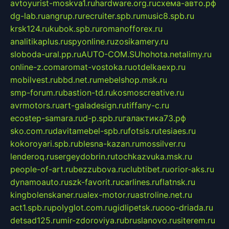
avtoyurist-moskva1.ru
hardware.org.ru
схема-авто.рф
dg-lab.ru
angrup.ru
recruiter.spb.ru
music8.spb.ru
krsk124.ru
kubok.spb.ru
romanofforex.ru
analitikaplus.ru
spyonline.ru
zosikamery.ru
sloboda-ural.pp.ru
AUTO-COM.SU
hohota.net
alimy.ru
online-z.com
aromat-vostoka.ru
otdelkaexp.ru
mobilvest.ru
bbd.net.ru
mebelshop.msk.ru
smp-forum.ru
bastion-td.ru
kosmoscreative.ru
avrmotors.ru
art-galadesign.ru
tiffany-c.ru
ecostep-samara.ru
d-p.spb.ru
галактика73.рф
sko.com.ru
davitamebel-spb.ru
fotsis.ru
tesiaes.ru
kokoroyari.spb.ru
blesna-kazan.ru
mossilver.ru
lenderoq.ru
sergeydobrin.ru
tochkazvuka.msk.ru
people-of-art.ru
bezzubova.ru
clubtibet.ru
orior-aks.ru
dynamoauto.ru
szk-favorit.ru
carlines.ru
flatnsk.ru
kingbolenskaner.ru
alex-motor.ru
astroline.net.ru
act1.spb.ru
polyglot.com.ru
gidlipetsk.ru
ooo-driada.ru
detsad125.ru
mir-zdoroviya.ru
bruslanovo.ru
siterem.ru