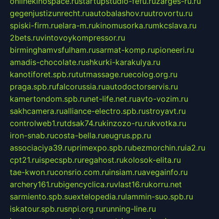
onlinekinospace.ru
startupstudio-fefu.ru
zarges-ru.ru
gegenjustizunrecht.ru
autobalashov.ru
utrovortu.ru
spiski-firm.ru
elara-m.ru
kinomusorka.ru
mkcslava.ru
2bets.ru
vintovoykompressor.ru
birminghamvsfulham.ru
sarmat-komp.ru
pioneeri.ru
amadis-chocolate.ru
shkurki-karakulya.ru
kanotiforet.spb.ru
tutmassage.ru
ecolog.org.ru
praga.spb.ru
falcorussia.ru
autodoctorservis.ru
kamertondom.spb.ru
net-life.net.ru
avto-vozim.ru
sakhcamera.ru
alliance-electro.spb.ru
stroyavt.ru
controlweb1.ru
tdsak74.ru
kinzozo-ru.ru
kvotka.ru
iron-snab.ru
costa-bella.ru
eugrus.pp.ru
associaciya39.ru
primexpo.spb.ru
bezmorchin.ru
ia2.ru
cpt21.ru
ispecspb.ru
regahost.ru
kolosok-elita.ru
tae-kwon.ru
consrio.com.ru
insiam.ru
avegainfo.ru
archery161.ru
bigencyclica.ru
vlast16.ru
korru.net
sarmiento.spb.su
extelopedia.ru
lammin-suo.spb.ru
iskatour.spb.ru
snpi.org.ru
running-line.ru