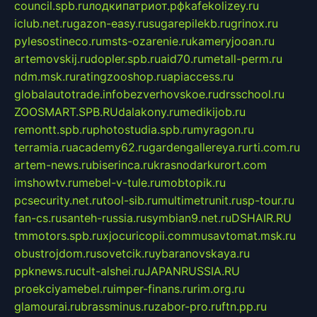
council.spb.ru
лодкипатриот.рф
kafekolizey.ru
iclub.net.ru
gazon-easy.ru
sugarepilekb.ru
grinox.ru
pylesostineco.ru
msts-ozarenie.ru
kameryjooan.ru
artemovskij.ru
dopler.spb.ru
aid70.ru
metall-perm.ru
ndm.msk.ru
ratingzooshop.ru
apiaccess.ru
globalautotrade.info
bezverhovskoe.ru
drsschool.ru
ZOOSMART.SPB.RU
dalakony.ru
medikijob.ru
remontt.spb.ru
photostudia.spb.ru
myragon.ru
terramia.ru
academy62.ru
gardengallereya.ru
rti.com.ru
artem-news.ru
biserinca.ru
krasnodarkurort.com
imshowtv.ru
mebel-v-tule.ru
mobtopik.ru
pcsecurity.net.ru
tool-sib.ru
multimetrunit.ru
sp-tour.ru
fan-cs.ru
santeh-russia.ru
symbian9.net.ru
DSHAIR.RU
tmmotors.spb.ru
xjocuricopii.com
musavtomat.msk.ru
obustrojdom.ru
sovetcik.ru
ybaranovskaya.ru
ppknews.ru
cult-alshei.ru
JAPANRUSSIA.RU
proekciyamebel.ru
imper-finans.ru
rim.org.ru
glamourai.ru
brassminus.ru
zabor-pro.ru
ftn.pp.ru