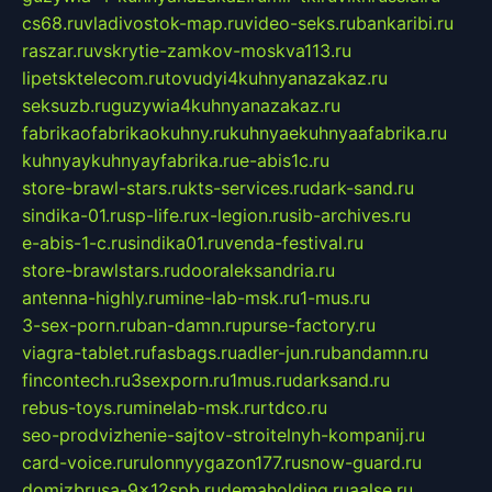
cs68.ru
vladivostok-map.ru
video-seks.ru
bankaribi.ru
raszar.ru
vskrytie-zamkov-moskva113.ru
lipetsktelecom.ru
tovudyi4kuhnyanazakaz.ru
seksuzb.ru
guzywia4kuhnyanazakaz.ru
fabrikaofabrikaokuhny.ru
kuhnyaekuhnyaafabrika.ru
kuhnyaykuhnyayfabrika.ru
e-abis1c.ru
store-brawl-stars.ru
kts-services.ru
dark-sand.ru
sindika-01.ru
sp-life.ru
x-legion.ru
sib-archives.ru
e-abis-1-c.ru
sindika01.ru
venda-festival.ru
store-brawlstars.ru
dooraleksandria.ru
antenna-highly.ru
mine-lab-msk.ru
1-mus.ru
3-sex-porn.ru
ban-damn.ru
purse-factory.ru
viagra-tablet.ru
fasbags.ru
adler-jun.ru
bandamn.ru
fincontech.ru
3sexporn.ru
1mus.ru
darksand.ru
rebus-toys.ru
minelab-msk.ru
rtdco.ru
seo-prodvizhenie-sajtov-stroitelnyh-kompanij.ru
card-voice.ru
rulonnyygazon177.ru
snow-guard.ru
domizbrusa-9x12spb.ru
demaholding.ru
aalse.ru