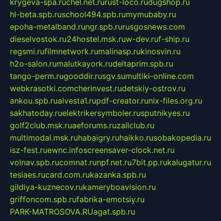
krygeva-spa.ru
chel.net.ru
rust-loco.ru
dugshop.ru
hl-beta.spb.ru
school494.spb.ru
mymubaby.ru
epoha-metalband.ru
ngr.spb.ru
rusgosnews.com
dieselvostok.ru
24hostel.msk.ru
w-dev.ru
f-ship.ru
regsmi.ru
filmnetwork.ru
malinasp.ru
kinosvin.ru
h2o-salon.ru
malutkayork.ru
deltaprim.spb.ru
tango-perm.ru
gooddir.ru
sgv.su
multiki-online.com
webkrasotki.com
cherinvest.ru
detskiy-ostrov.ru
ankou.spb.ru
alvesta1.ru
pdf-creator.ru
nix-files.org.ru
sakhatoday.ru
elektrikersymboler.ru
sputnikyes.ru
golf2club.msk.ru
aeforums.ru
zallclub.ru
multimodal.msk.ru
habaigry.ru
haikko.ru
sobakopedia.ru
isz-fest.ru
ewnc.info
screensaver-clock.net.ru
volnav.spb.ru
comnat.ru
npf.net.ru
7bit.pp.ru
kalugatur.ru
tesiaes.ru
card.com.ru
kazanka.spb.ru
gildiya-kuznecov.ru
kameryboavision.ru
griffoncom.spb.ru
fabrika-emotsiy.ru
PARK-MATROSOVA.RU
agat.spb.ru