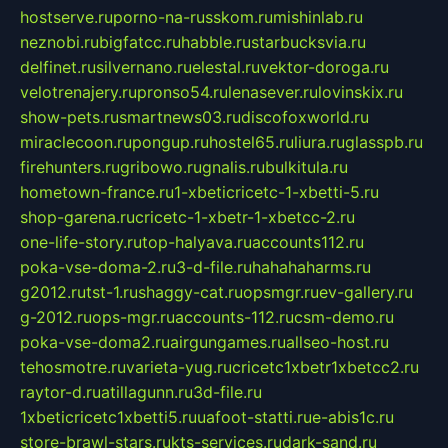
hostserve.ru
porno-na-russkom.ru
mishinlab.ru
neznobi.ru
bigfatcc.ru
habble.ru
starbucksvia.ru
delfinet.ru
silvernano.ru
elestal.ru
vektor-doroga.ru
velotrenajery.ru
pronso54.ru
lenasever.ru
lovinskix.ru
show-pets.ru
smartnews03.ru
discofoxworld.ru
miraclecoon.ru
pongup.ru
hostel65.ru
liura.ru
glasspb.ru
firehunters.ru
gribowo.ru
gnalis.ru
bulkitula.ru
hometown-france.ru
1-xbeticricetc-1-xbetti-5.ru
shop-garena.ru
cricetc-1-xbetr-1-xbetcc-2.ru
one-life-story.ru
top-halyava.ru
accounts112.ru
poka-vse-doma-2.ru
3-d-file.ru
hahahaharms.ru
g2012.ru
tst-1.ru
shaggy-cat.ru
opsmgr.ru
ev-gallery.ru
g-2012.ru
ops-mgr.ru
accounts-112.ru
csm-demo.ru
poka-vse-doma2.ru
airgungames.ru
allseo-host.ru
tehosmotre.ru
varieta-yug.ru
cricetc1xbetr1xbetcc2.ru
raytor-d.ru
atillagunn.ru
3d-file.ru
1xbeticricetc1xbetti5.ru
uafoot-statti.ru
e-abis1c.ru
store-brawl-stars.ru
kts-services.ru
dark-sand.ru