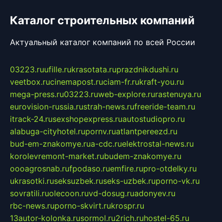
Каталог строительных компаний
Актуальный каталог компаний по всей России
03223.ru
ufille.ru
krasotata.ru
prazdnikdushi.ru
veetbox.ru
cinemapost.ru
ciam-fr.ru
kraft-you.ru
mega-press.ru
03223.ru
web-explore.ru
rastenuya.ru
eurovision-russia.ru
strah-news.ru
freeride-team.ru
itrack-24.ru
sexshopexpress.ru
autostudiopro.ru
alabuga-cityhotel.ru
pornv.ru
atlantpereezd.ru
bud-em-znakomye.ru
a-cdc.ru
elektrostal-news.ru
korolevremont-market.ru
budem-znakomye.ru
oooagrosnab.ru
fpodaso.ru
emfire.ru
pro-otdelky.ru
ukrasotki.ru
seksuzbek.ru
seks-uzbek.ru
porno-vk.ru
sovratili.ru
olecoon.ru
vd-dosug.ru
adonyev.ru
rbc-news.ru
porno-skvirt.ru
krospr.ru
13autor-kolonka.ru
sormol.ru
2rich.ru
hostel-65.ru