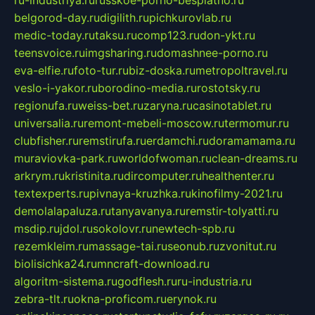
ru-industriya.ru
russkoe-porno-besplatno.ru
belgorod-day.ru
digilith.ru
pichkurovlab.ru
medic-today.ru
taksu.ru
comp123.ru
don-ykt.ru
teensvoice.ru
imgsharing.ru
domashnee-porno.ru
eva-elfie.ru
foto-tur.ru
biz-doska.ru
metropoltravel.ru
veslo-i-yakor.ru
borodino-media.ru
rostotsky.ru
regionufa.ru
weiss-bet.ru
zaryna.ru
casinotablet.ru
universalia.ru
remont-mebeli-moscow.ru
termomur.ru
clubfisher.ru
remstirufa.ru
erdamchi.ru
doramamama.ru
muraviovka-park.ru
worldofwoman.ru
clean-dreams.ru
arkrym.ru
kristinita.ru
dircomputer.ru
healthenter.ru
textexperts.ru
pivnaya-kruzhka.ru
kinofilmy-2021.ru
demolalapaluza.ru
tanyavanya.ru
remstir-tolyatti.ru
msdip.ru
jdol.ru
sokolovr.ru
newtech-spb.ru
rezemkleim.ru
massage-tai.ru
seonub.ru
zvonitut.ru
biolisichka24.ru
mncraft-download.ru
algoritm-sistema.ru
godflesh.ru
ru-industria.ru
zebra-tlt.ru
okna-proficom.ru
erynok.ru