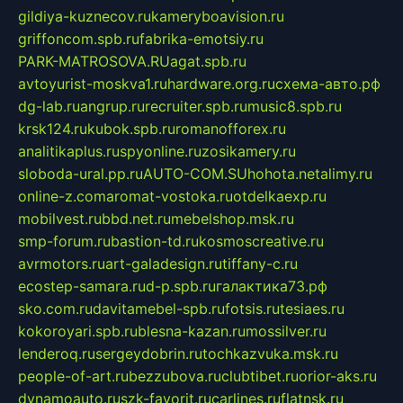
gildiya-kuznecov.ru
kameryboavision.ru
griffoncom.spb.ru
fabrika-emotsiy.ru
PARK-MATROSOVA.RU
agat.spb.ru
avtoyurist-moskva1.ru
hardware.org.ru
схема-авто.рф
dg-lab.ru
angrup.ru
recruiter.spb.ru
music8.spb.ru
krsk124.ru
kubok.spb.ru
romanofforex.ru
analitikaplus.ru
spyonline.ru
zosikamery.ru
sloboda-ural.pp.ru
AUTO-COM.SU
hohota.net
alimy.ru
online-z.com
aromat-vostoka.ru
otdelkaexp.ru
mobilvest.ru
bbd.net.ru
mebelshop.msk.ru
smp-forum.ru
bastion-td.ru
kosmoscreative.ru
avrmotors.ru
art-galadesign.ru
tiffany-c.ru
ecostep-samara.ru
d-p.spb.ru
галактика73.рф
sko.com.ru
davitamebel-spb.ru
fotsis.ru
tesiaes.ru
kokoroyari.spb.ru
blesna-kazan.ru
mossilver.ru
lenderoq.ru
sergeydobrin.ru
tochkazvuka.msk.ru
people-of-art.ru
bezzubova.ru
clubtibet.ru
orior-aks.ru
dynamoauto.ru
szk-favorit.ru
carlines.ru
flatnsk.ru