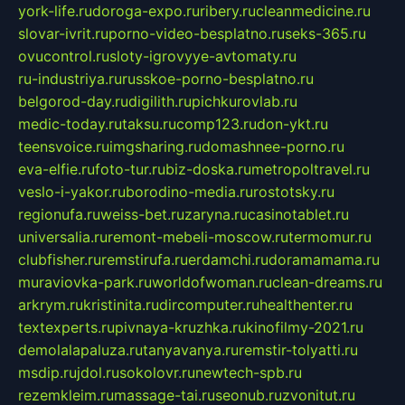
york-life.ru
doroga-expo.ru
ribery.ru
cleanmedicine.ru
slovar-ivrit.ru
porno-video-besplatno.ru
seks-365.ru
ovucontrol.ru
sloty-igrovyye-avtomaty.ru
ru-industriya.ru
russkoe-porno-besplatno.ru
belgorod-day.ru
digilith.ru
pichkurovlab.ru
medic-today.ru
taksu.ru
comp123.ru
don-ykt.ru
teensvoice.ru
imgsharing.ru
domashnee-porno.ru
eva-elfie.ru
foto-tur.ru
biz-doska.ru
metropoltravel.ru
veslo-i-yakor.ru
borodino-media.ru
rostotsky.ru
regionufa.ru
weiss-bet.ru
zaryna.ru
casinotablet.ru
universalia.ru
remont-mebeli-moscow.ru
termomur.ru
clubfisher.ru
remstirufa.ru
erdamchi.ru
doramamama.ru
muraviovka-park.ru
worldofwoman.ru
clean-dreams.ru
arkrym.ru
kristinita.ru
dircomputer.ru
healthenter.ru
textexperts.ru
pivnaya-kruzhka.ru
kinofilmy-2021.ru
demolalapaluza.ru
tanyavanya.ru
remstir-tolyatti.ru
msdip.ru
jdol.ru
sokolovr.ru
newtech-spb.ru
rezemkleim.ru
massage-tai.ru
seonub.ru
zvonitut.ru