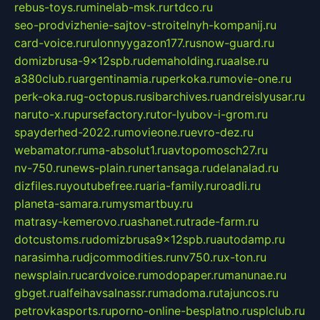
rebus-toys.ru
minelab-msk.ru
rtdco.ru
seo-prodvizhenie-sajtov-stroitelnyh-kompanij.ru
card-voice.ru
rulonnyygazon177.ru
snow-guard.ru
domizbrusa-9x12spb.ru
demaholding.ru
aalse.ru
a380club.ru
argentinamia.ru
perkoka.ru
movie-one.ru
perk-oka.ru
g-octopus.ru
sibarchives.ru
andreislyusar.ru
naruto-x.ru
pursefactory.ru
tor-lyubov-i-grom.ru
spayderhed-2022.ru
movieone.ru
evro-dez.ru
webamator.ru
ma-absolut1.ru
avtopomosch27.ru
nv-750.ru
news-plain.ru
nertansaga.ru
delanalad.ru
dizfiles.ru
youtubefree.ru
aria-family.ru
roadli.ru
planeta-samara.ru
mysmartbuy.ru
matrasy-kemerovo.ru
ashanet.ru
trade-farm.ru
dotcustoms.ru
domizbrusa9x12spb.ru
autodamp.ru
narasimha.ru
djcommodities.ru
nv750.ru
x-ton.ru
newsplain.ru
cardvoice.ru
modopaper.ru
manunae.ru
gbget.ru
alfeihavsalnassr.ru
madoma.ru
tajuncos.ru
petrovkasports.ru
porno-online-besplatno.ru
splclub.ru