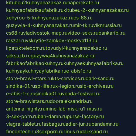
kitubeu2kuhnyanazakaz.ru
naperekate.ru
kuhnyaofabrikaufabrik.ru
kitubeu-2-kuhnyanazakaz.ru
xehyroo-5-kuhnyanazakaz.ru
cs-68.ru
guzywia-4-kuhnyanazakaz.ru
mir-tk.ru
vlknrussia.ru
cs68.ru
vladivostok-map.ru
video-seks.ru
bankaribi.ru
raszar.ru
vskrytie-zamkov-moskva113.ru
lipetsktelecom.ru
tovudyi4kuhnyanazakaz.ru
seksuzb.ru
guzywia4kuhnyanazakaz.ru
fabrikaofabrikaokuhny.ru
kuhnyaekuhnyaafabrika.ru
kuhnyaykuhnyayfabrika.ru
e-abis1c.ru
store-brawl-stars.ru
kts-services.ru
dark-sand.ru
sindika-01.ru
sp-life.ru
x-legion.ru
sib-archives.ru
e-abis-1-c.ru
sindika01.ru
venda-festival.ru
store-brawlstars.ru
dooraleksandria.ru
antenna-highly.ru
mine-lab-msk.ru
1-mus.ru
3-sex-porn.ru
ban-damn.ru
purse-factory.ru
viagra-tablet.ru
fasbags.ru
adler-jun.ru
bandamn.ru
fincontech.ru
3sexporn.ru
1mus.ru
darksand.ru