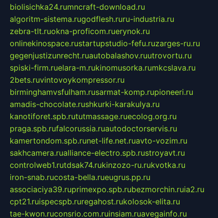
biolisichka24.ru
mncraft-download.ru
algoritm-sistema.ru
godflesh.ru
ru-industria.ru
zebra-tlt.ru
okna-proficom.ru
erynok.ru
onlinekinospace.ru
startupstudio-fefu.ru
zarges-ru.ru
gegenjustizunrecht.ru
autobalashov.ru
utrovortu.ru
spiski-firm.ru
elara-m.ru
kinomusorka.ru
mkcslava.ru
2bets.ru
vintovoykompressor.ru
birminghamvsfulham.ru
sarmat-komp.ru
pioneeri.ru
amadis-chocolate.ru
shkurki-karakulya.ru
kanotiforet.spb.ru
tutmassage.ru
ecolog.org.ru
praga.spb.ru
falcorussia.ru
autodoctorservis.ru
kamertondom.spb.ru
net-life.net.ru
avto-vozim.ru
sakhcamera.ru
alliance-electro.spb.ru
stroyavt.ru
controlweb1.ru
tdsak74.ru
kinzozo-ru.ru
kvotka.ru
iron-snab.ru
costa-bella.ru
eugrus.pp.ru
associaciya39.ru
primexpo.spb.ru
bezmorchin.ru
ia2.ru
cpt21.ru
ispecspb.ru
regahost.ru
kolosok-elita.ru
tae-kwon.ru
consrio.com.ru
insiam.ru
avegainfo.ru