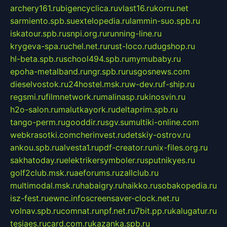
archery161.ru
bigencyclica.ru
vlast16.ru
korru.net
sarmiento.spb.su
extelopedia.ru
lammin-suo.spb.ru
iskatour.spb.ru
snpi.org.ru
running-line.ru
krygeva-spa.ru
chel.net.ru
rust-loco.ru
dugshop.ru
hl-beta.spb.ru
school494.spb.ru
mymubaby.ru
epoha-metalband.ru
ngr.spb.ru
rusgosnews.com
dieselvostok.ru
24hostel.msk.ru
w-dev.ru
f-ship.ru
regsmi.ru
filmnetwork.ru
malinasp.ru
kinosvin.ru
h2o-salon.ru
malutkayork.ru
deltaprim.spb.ru
tango-perm.ru
gooddir.ru
sgv.su
multiki-online.com
webkrasotki.com
cherinvest.ru
detskiy-ostrov.ru
ankou.spb.ru
alvesta1.ru
pdf-creator.ru
nix-files.org.ru
sakhatoday.ru
elektrikersymboler.ru
sputnikyes.ru
golf2club.msk.ru
aeforums.ru
zallclub.ru
multimodal.msk.ru
habaigry.ru
haikko.ru
sobakopedia.ru
isz-fest.ru
ewnc.info
screensaver-clock.net.ru
volnav.spb.ru
comnat.ru
npf.net.ru
7bit.pp.ru
kalugatur.ru
tesiaes.ru
card.com.ru
kazanka.spb.ru