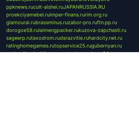
ppknews.ru
cult-alshei.ru
JAPANRUSSIA.RU
proekciyamebel.ru
imper-finans.ru
rim.org.ru
glamourai.ru
brassminus.ru
zabor-pro.ru
ftn.pp.ru
dorogoe58.ru
laimengpacker.ru
kuzova-zapchasti.ru
sageerp.ru
taxodrom.ru
dsrazvitie.ru
hardcity.net.ru
ratinghomegames.ru
topservice25.ru
gubernyan.ru
gtglasslined.ru
ii4.ru
tssport.spb.ru
andorra24.com
blackwallstreet.ru
oboimos.ru
optim-doors.com.ru
ikuch.ru
nycr.org.ru
npa21.ru
vremya-ch.spb.ru
desert000.ru
ivtorgi.ru
ifiori.ru
catalog-statei.ru
dcv.org.ru
spetsmaster174.ru
ipkameryhiseeu.ru
dum26.ru
ruspol.spb.ru
fr-opendp.ru
kam-solnyshko.ru
cheyenne-arapaho.ru
sevzapmetal.spb.ru
ted-lapidus.spb.ru
parasite-eliminator.ru
sigma-complete.ru
modernworld.ru
dama-moda.ru
eholot-group.ru
sk-nvkz.ru
DRONGOLD.RU
democratia2.ru
i-farmer.ru
mass-sport.org
jablonex.spb.ru
bookmess.ru
linkword.ru