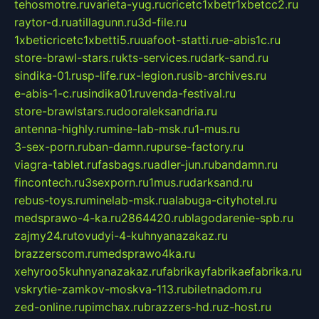
tehosmotre.ru
varieta-yug.ru
cricetc1xbetr1xbetcc2.ru
raytor-d.ru
atillagunn.ru
3d-file.ru
1xbeticricetc1xbetti5.ru
uafoot-statti.ru
e-abis1c.ru
store-brawl-stars.ru
kts-services.ru
dark-sand.ru
sindika-01.ru
sp-life.ru
x-legion.ru
sib-archives.ru
e-abis-1-c.ru
sindika01.ru
venda-festival.ru
store-brawlstars.ru
dooraleksandria.ru
antenna-highly.ru
mine-lab-msk.ru
1-mus.ru
3-sex-porn.ru
ban-damn.ru
purse-factory.ru
viagra-tablet.ru
fasbags.ru
adler-jun.ru
bandamn.ru
fincontech.ru
3sexporn.ru
1mus.ru
darksand.ru
rebus-toys.ru
minelab-msk.ru
alabuga-cityhotel.ru
medsprawo-4-ka.ru
2864420.ru
blagodarenie-spb.ru
zajmy24.ru
tovudyi-4-kuhnyanazakaz.ru
brazzerscom.ru
medsprawo4ka.ru
xehyroo5kuhnyanazakaz.ru
fabrikayfabrikaefabrika.ru
vskrytie-zamkov-moskva-113.ru
biletnadom.ru
zed-online.ru
pimchax.ru
brazzers-hd.ru
z-host.ru