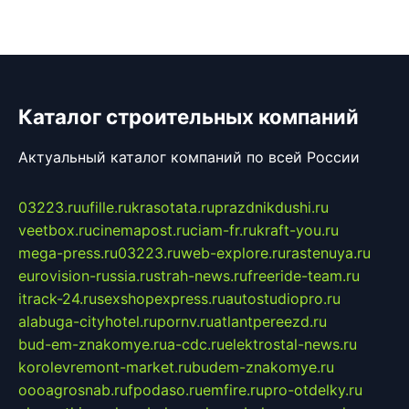
Каталог строительных компаний
Актуальный каталог компаний по всей России
03223.ru
ufille.ru
krasotata.ru
prazdnikdushi.ru
veetbox.ru
cinemapost.ru
ciam-fr.ru
kraft-you.ru
mega-press.ru
03223.ru
web-explore.ru
rastenuya.ru
eurovision-russia.ru
strah-news.ru
freeride-team.ru
itrack-24.ru
sexshopexpress.ru
autostudiopro.ru
alabuga-cityhotel.ru
pornv.ru
atlantpereezd.ru
bud-em-znakomye.ru
a-cdc.ru
elektrostal-news.ru
korolevremont-market.ru
budem-znakomye.ru
oooagrosnab.ru
fpodaso.ru
emfire.ru
pro-otdelky.ru