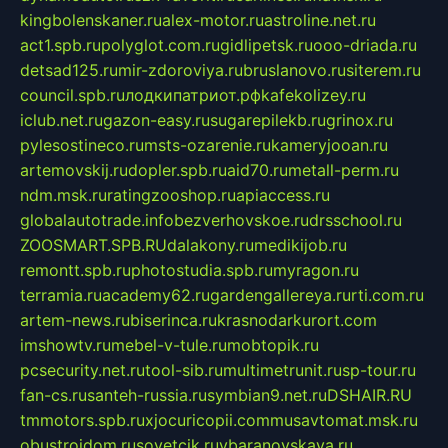
kingbolenskaner.ru
alex-motor.ru
astroline.net.ru
act1.spb.ru
polyglot.com.ru
gidlipetsk.ru
ooo-driada.ru
detsad125.ru
mir-zdoroviya.ru
bruslanovo.ru
siterem.ru
council.spb.ru
лодкипатриот.рф
kafekolizey.ru
iclub.net.ru
gazon-easy.ru
sugarepilekb.ru
grinox.ru
pylesostineco.ru
msts-ozarenie.ru
kameryjooan.ru
artemovskij.ru
dopler.spb.ru
aid70.ru
metall-perm.ru
ndm.msk.ru
ratingzooshop.ru
apiaccess.ru
globalautotrade.info
bezverhovskoe.ru
drsschool.ru
ZOOSMART.SPB.RU
dalakony.ru
medikijob.ru
remontt.spb.ru
photostudia.spb.ru
myragon.ru
terramia.ru
academy62.ru
gardengallereya.ru
rti.com.ru
artem-news.ru
biserinca.ru
krasnodarkurort.com
imshowtv.ru
mebel-v-tule.ru
mobtopik.ru
pcsecurity.net.ru
tool-sib.ru
multimetrunit.ru
sp-tour.ru
fan-cs.ru
santeh-russia.ru
symbian9.net.ru
DSHAIR.RU
tmmotors.spb.ru
xjocuricopii.com
musavtomat.msk.ru
obustrojdom.ru
sovetcik.ru
ybaranovskaya.ru