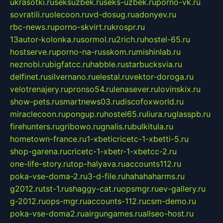
ukrasotki.ru
seksuzbek.ru
seks-uzbek.ru
porno-vk.ru
sovratili.ru
olecoon.ru
vd-dosug.ru
adonyev.ru
rbc-news.ru
porno-skvirt.ru
krospr.ru
13autor-kolonka.ru
sormol.ru
2rich.ru
hostel-65.ru
hostserve.ru
porno-na-russkom.ru
mishinlab.ru
neznobi.ru
bigfatcc.ru
habble.ru
starbucksvia.ru
delfinet.ru
silvernano.ru
elestal.ru
vektor-doroga.ru
velotrenajery.ru
pronso54.ru
lenasever.ru
lovinskix.ru
show-pets.ru
smartnews03.ru
discofoxworld.ru
miraclecoon.ru
pongup.ru
hostel65.ru
liura.ru
glasspb.ru
firehunters.ru
gribowo.ru
gnalis.ru
bulkitula.ru
hometown-france.ru
1-xbeticricetc-1-xbetti-5.ru
shop-garena.ru
cricetc-1-xbetr-1-xbetcc-2.ru
one-life-story.ru
top-halyava.ru
accounts112.ru
poka-vse-doma-2.ru
3-d-file.ru
hahahaharms.ru
g2012.ru
tst-1.ru
shaggy-cat.ru
opsmgr.ru
ev-gallery.ru
g-2012.ru
ops-mgr.ru
accounts-112.ru
csm-demo.ru
poka-vse-doma2.ru
airgungames.ru
allseo-host.ru